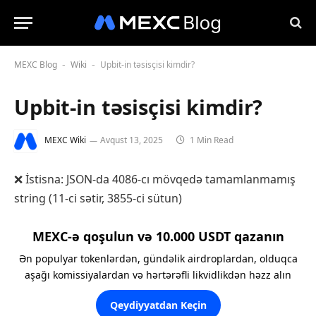
MEXC Blog
Wiki
Upbit-in təsisçisi kimdir?
-
-
Upbit-in təsisçisi kimdir?
MEXC Wiki
Avqust 13, 2025
1 Min Read
❌ İstisna: JSON-da 4086-cı mövqedə tamamlanmamış
string (11-ci sətir, 3855-ci sütun)
MEXC-ə qoşulun və 10.000 USDT qazanın
Ən populyar tokenlərdən, gündəlik airdroplardan, olduqca
aşağı komissiyalardan və hərtərəfli likvidlikdən həzz alın
Qeydiyyatdan Keçin