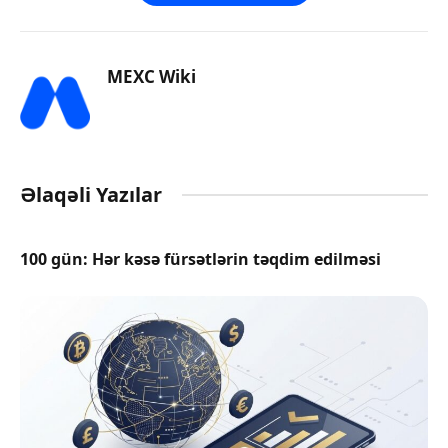
MEXC Wiki
Əlaqəli Yazılar
100 gün: Hər kəsə fürsətlərin təqdim edilməsi