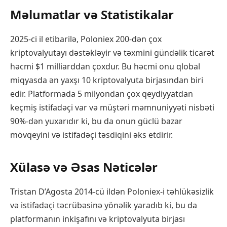
Məlumatlar və Statistikalar
2025-ci il etibarilə, Poloniex 200-dən çox
kriptovalyutayı dəstəkləyir və təxmini gündəlik ticarət
həcmi $1 milliarddan çoxdur. Bu həcmi onu qlobal
miqyasda ən yaxşı 10 kriptovalyuta birjasından biri
edir. Platformada 5 milyondan çox qeydiyyatdan
keçmiş istifadəçi var və müştəri məmnuniyyəti nisbəti
90%-dən yuxarıdır ki, bu da onun güclü bazar
mövqeyini və istifadəçi təsdiqini əks etdirir.
Xülasə və Əsas Nəticələr
Tristan D’Agosta 2014-cü ildən Poloniex-i təhlükəsizlik
və istifadəçi təcrübəsinə yönəlik yaradıb ki, bu da
platformanın inkişafını və kriptovalyuta birjası