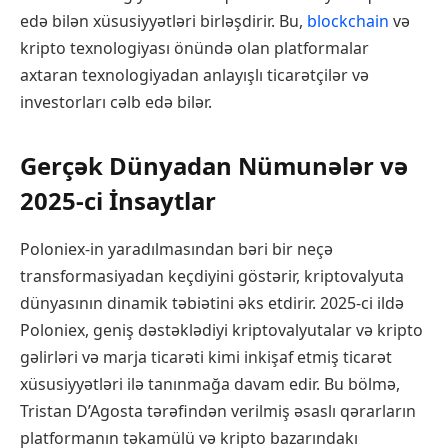
edə bilən xüsusiyyətləri birləşdirir. Bu,
blockchain
və
kripto texnologiyası önündə olan platformalar
axtaran texnologiyadan anlayışlı ticarətçilər və
investorları cəlb edə bilər.
Gerçək Dünyadan Nümunələr və
2025-ci İnsaytlar
Poloniex-in yaradılmasından bəri bir neçə
transformasiyadan keçdiyini göstərir, kriptovalyuta
dünyasının dinamik təbiətini əks etdirir. 2025-ci ildə
Poloniex, geniş dəstəklədiyi kriptovalyutalar və kripto
gəlirləri və marja ticarəti kimi inkişaf etmiş ticarət
xüsusiyyətləri ilə tanınmağa davam edir. Bu bölmə,
Tristan D’Agosta tərəfindən verilmiş əsaslı qərarların
platformanın təkamülü və kripto bazarındakı