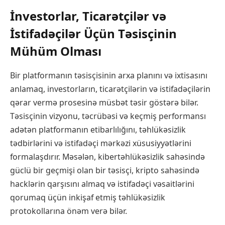
İnvestorlar, Ticarətçilər və
İstifadəçilər Üçün Təsisçinin
Mühüm Olması
Bir platformanın təsisçisinin arxa planını və ixtisasını
anlamaq, investorların, ticarətçilərin və istifadəçilərin
qərar vermə prosesinə müsbət təsir göstərə bilər.
Təsisçinin vizyonu, təcrübəsi və keçmiş performansı
adətən platformanın etibarlılığını, təhlükəsizlik
tədbirlərini və istifadəçi mərkəzi xüsusiyyətlərini
formalaşdırır. Məsələn, kibertəhlükəsizlik sahəsində
güclü bir geçmişi olan bir təsisçi, kripto sahəsində
hacklərin qarşısını almaq və istifadəçi vəsaitlərini
qorumaq üçün inkişaf etmiş təhlükəsizlik
protokollarına önəm verə bilər.