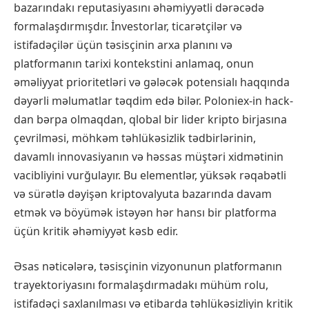
bazarındakı reputasiyasını əhəmiyyətli dərəcədə
formalaşdırmışdır. İnvestorlar, ticarətçilər və
istifadəçilər üçün təsisçinin arxa planını və
platformanın tarixi kontekstini anlamaq, onun
əməliyyat prioritetləri və gələcək potensialı haqqında
dəyərli məlumatlar təqdim edə bilər. Poloniex-in hack-
dan bərpa olmaqdan, qlobal bir lider kripto birjasına
çevrilməsi, möhkəm təhlükəsizlik tədbirlərinin,
davamlı innovasiyanın və həssas müştəri xidmətinin
vacibliyini vurğulayır. Bu elementlər, yüksək rəqabətli
və sürətlə dəyişən kriptovalyuta bazarında davam
etmək və böyümək istəyən hər hansı bir platforma
üçün kritik əhəmiyyət kəsb edir.
Əsas nəticələrə, təsisçinin vizyonunun platformanın
trayektoriyasını formalaşdırmadakı mühüm rolu,
istifadəçi saxlanılması və etibarda təhlükəsizliyin kritik