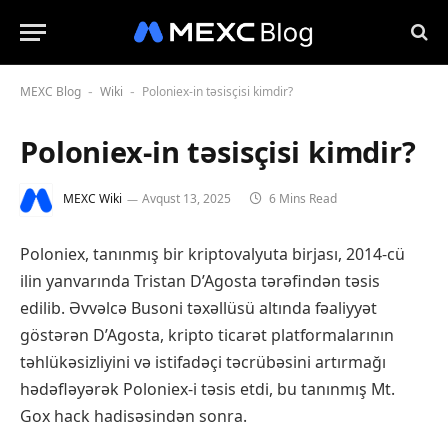
MEXC Blog
Wiki
Poloniex-in təsisçisi kimdir?
-
-
Poloniex-in təsisçisi kimdir?
MEXC Wiki
Avqust 13, 2025
6 Mins Read
Poloniex, tanınmış bir kriptovalyuta birjası, 2014-cü
ilin yanvarında Tristan D’Agosta tərəfindən təsis
edilib. Əvvəlcə Busoni təxəllüsü altında fəaliyyət
göstərən D’Agosta, kripto ticarət platformalarının
təhlükəsizliyini və istifadəçi təcrübəsini artırmağı
hədəfləyərək Poloniex-i təsis etdi, bu tanınmış Mt.
Gox hack hadisəsindən sonra.