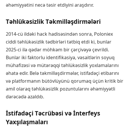
əhəmiyyətini necə təsir etdiyini araşdırır.
Təhlükəsizlik Təkmilləşdirmələri
2014-cü ildəki hack hadisəsindən sonra, Poloniex
ciddi təhlükəsizlik tədbirləri tətbiq etdi ki, bunlar
2025-ci ilə qədər möhkəm bir çərçivəyə çevrildi.
Bunlar iki faktorlu identifikasiya, vəsaitlərin soyuq
mühafizəsi və mütərəqqi təhlükəsizlik yoxlamalarını
əhatə edir. Belə təkmilləşdirmələr, istifadəçi etibarını
və platformanın bütövlüyünü qorumaq üçün kritik bir
amil olaraq təhlükəsizlik pozuntularını əhəmiyyətli
dərəcədə azaldıb.
İstifadəçi Təcrübəsi və İnterfeys
Yaxşılaşmaları