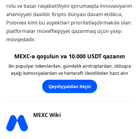
rolu və bazar rəqabətliliyini qorumaqda innovasiyanın
əhəmiyyəti daxildir. Kripto dünyası davam etdikcə,
Poloniex kimi bu aspektləri prioritetləşdirməkdə olan
platformalar müvəffəqiyyət qazanmaq üçün yaxşı
mövqedədir.
MEXC-ə qoşulun və 10.000 USDT qazanın
Ən populyar tokenlərdən, gündəlik airdroplardan, olduqca
aşağı komissiyalardan və hərtərəfli likvidlikdən həzz alın
Qeydiyyatdan Keçin
MEXC Wiki