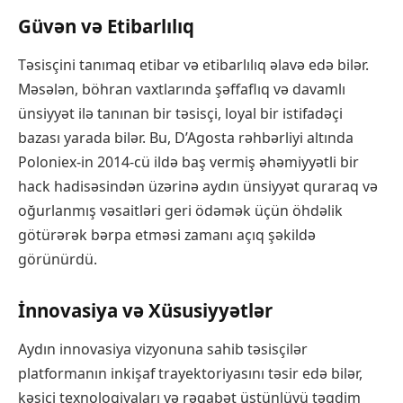
Güvən və Etibarlılıq
Təsisçini tanımaq etibar və etibarlılıq əlavə edə bilər.
Məsələn, böhran vaxtlarında şəffaflıq və davamlı
ünsiyyət ilə tanınan bir təsisçi, loyal bir istifadəçi
bazası yarada bilər. Bu, D’Agosta rəhbərliyi altında
Poloniex-in 2014-cü ildə baş vermiş əhəmiyyətli bir
hack hadisəsindən üzərinə aydın ünsiyyət quraraq və
oğurlanmış vəsaitləri geri ödəmək üçün öhdəlik
götürərək bərpa etməsi zamanı açıq şəkildə
görünürdü.
İnnovasiya və Xüsusiyyətlər
Aydın innovasiya vizyonuna sahib təsisçilər
platformanın inkişaf trayektoriyasını təsir edə bilər,
kəsici texnologiyaları və rəqabət üstünlüyü təqdim