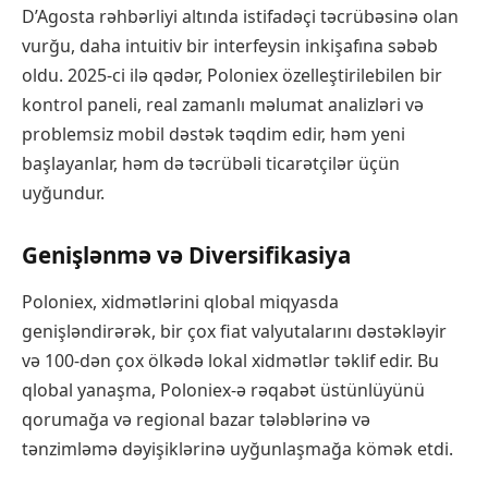
D’Agosta rəhbərliyi altında istifadəçi təcrübəsinə olan
vurğu, daha intuitiv bir interfeysin inkişafına səbəb
oldu. 2025-ci ilə qədər, Poloniex özelleştirilebilen bir
kontrol paneli, real zamanlı məlumat analizləri və
problemsiz mobil dəstək təqdim edir, həm yeni
başlayanlar, həm də təcrübəli ticarətçilər üçün
uyğundur.
Genişlənmə və Diversifikasiya
Poloniex, xidmətlərini qlobal miqyasda
genişləndirərək, bir çox fiat valyutalarını dəstəkləyir
və 100-dən çox ölkədə lokal xidmətlər təklif edir. Bu
qlobal yanaşma, Poloniex-ə rəqabət üstünlüyünü
qorumağa və regional bazar tələblərinə və
tənzimləmə dəyişiklərinə uyğunlaşmağa kömək etdi.