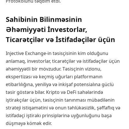
Protokolunu təqdim etdi.
Sahibinin Bilinməsinin
Əhəmiyyəti İnvestorlar,
Ticarətçilər və İstifadəçilər üçün
Injective Exchange-in təsisçisinin kim olduğunu
anlamaq, investorlar, ticarətçilər və istifadəçilər üçün
əhəmiyyətli bir mövzudur. Təsisçinin vizionu,
ekspertizası və keçmiş uğurları platformanın
etibarlılığına, yeniliyə və inkişaf potensialına güclü
təsir göstərə bilər. Kripto və DeFi sahələrində
iştirakçılar üçün, təsisçinin tanınması mübadilənin
strateji istiqamətini və onun təhlükəsizlik, şəffaflıq və
istifadəçi iştirakı prinsiplərinə uyğunluğunu başa
düşməyə kömək edir.