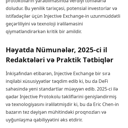
protokolların yaradılmasında verdiyi töhfələrlə
doludur. Bu yenilik tarixçəsi, potensial investorlar və
istifadəçilər üçün Injective Exchange-in uzunmüddətli
geçərliliyini və texnoloji irəliləməsini
qiymətləndirərkən kritik bir amildir.
Həyatda Nümunələr, 2025-ci il
Redaktələri və Praktik Tətbiqlər
İnkişafından etibarən, Injective Exchange bir sıra
inqilabi xüsusiyyətlər təqdim edib ki, bu da DeFi
sahəsində yeni standartlar müəyyən edib. 2025-ci ilə
qədər Injective Protokolu təkliflərini genişləndirmiş
və texnologiyasını irəlilətmişdir ki, bu da Eric Chen-in
bazarın tez dəyişən mühitindəki proqnozları və
uyğunlaşma qabiliyyətini əks etdirir.