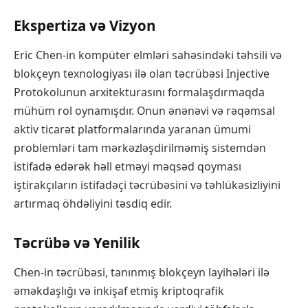
Ekspertiza və Vizyon
Eric Chen-in kompüter elmləri sahəsindəki təhsili və
blokçeyn texnologiyası ilə olan təcrübəsi Injective
Protokolunun arxitekturasını formalaşdırmaqda
mühüm rol oynamışdır. Onun ənənəvi və rəqəmsal
aktiv ticarət platformalarında yaranan ümumi
problemləri tam mərkəzləşdirilməmiş sistemdən
istifadə edərək həll etməyi məqsəd qoyması
iştirakçıların istifadəçi təcrübəsini və təhlükəsizliyini
artırmaq öhdəliyini təsdiq edir.
Təcrübə və Yenilik
Chen-in təcrübəsi, tanınmış blokçeyn layihələri ilə
əməkdaşlığı və inkişaf etmiş kriptoqrafik