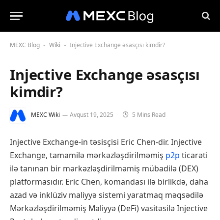
MEXC Blog
Wiki
Injective Exchange əsasçısı kimdir?
-
-
Injective Exchange əsasçısı
kimdir?
MEXC Wiki
Avqust 19, 2025
5 Mins Read
Injective Exchange-in təsisçisi Eric Chen-dir. Injective
Exchange, tamamilə mərkəzləşdirilməmiş
p2p
ticarəti
ilə tanınan bir mərkəzləşdirilməmiş mübadilə (DEX)
platformasıdır. Eric Chen, komandası ilə birlikdə, daha
azad və inklüziv maliyyə sistemi yaratmaq məqsədilə
Mərkəzləşdirilməmiş Maliyyə (DeFi) vasitəsilə Injective