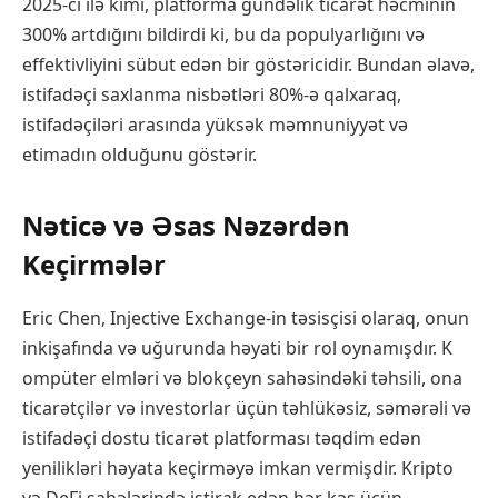
2025-ci ilə kimi, platforma gündəlik ticarət həcminin
300% artdığını bildirdi ki, bu da populyarlığını və
effektivliyini sübut edən bir göstəricidir. Bundan əlavə,
istifadəçi saxlanma nisbətləri 80%-ə qalxaraq,
istifadəçiləri arasında yüksək məmnuniyyət və
etimadın olduğunu göstərir.
Nəticə və Əsas Nəzərdən
Keçirmələr
Eric Chen, Injective Exchange-in təsisçisi olaraq, onun
inkişafında və uğurunda həyati bir rol oynamışdır. K
ompüter elmləri və blokçeyn sahəsindəki təhsili, ona
ticarətçilər və investorlar üçün təhlükəsiz, səmərəli və
istifadəçi dostu ticarət platforması təqdim edən
yenilikləri həyata keçirməyə imkan vermişdir. Kripto
və DeFi sahələrində iştirak edən hər kəs üçün,