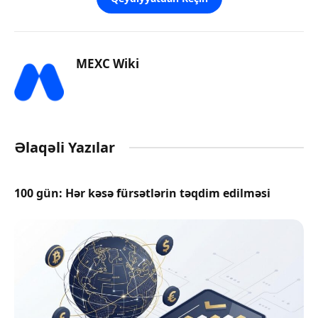
MEXC Wiki
Əlaqəli Yazılar
100 gün: Hər kəsə fürsətlərin təqdim edilməsi