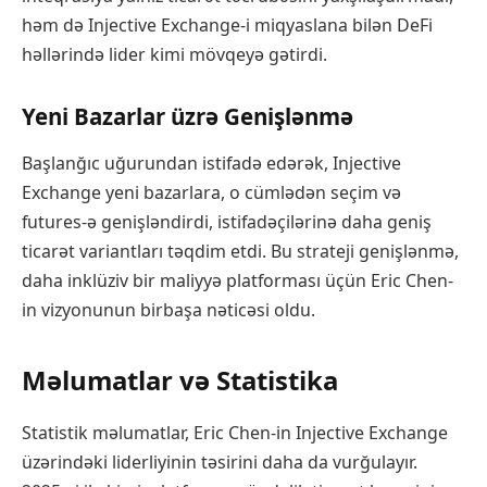
həm də Injective Exchange-i miqyaslana bilən DeFi
həllərində lider kimi mövqeyə gətirdi.
Yeni Bazarlar üzrə Genişlənmə
Başlanğıc uğurundan istifadə edərək, Injective
Exchange yeni bazarlara, o cümlədən seçim və
futures-ə genişləndirdi, istifadəçilərinə daha geniş
ticarət variantları təqdim etdi. Bu strateji genişlənmə,
daha inklüziv bir maliyyə platforması üçün Eric Chen-
in vizyonunun birbaşa nəticəsi oldu.
Məlumatlar və Statistika
Statistik məlumatlar, Eric Chen-in Injective Exchange
üzərindəki liderliyinin təsirini daha da vurğulayır.