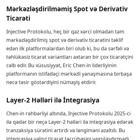
Mərkəzləşdirilməmiş Spot və Derivativ
Ticarəti
Injective Protokolu, heç bir qaz xərci olmadan tam
mərkəzləşdirilmiş spot və derivativ ticarətini təklif
edən ilk platformalardan biri olub ki, bu da sərfəli və
təhlükəsiz ticarət variantları axtaran bir çox ticarətçini
cəlb edir. Bu xüsusiyyət, Eric Chen-in liderliyinin
platformanın istifadəçi mərkəzli yanaşmasına birbaşa
necə təsir göstərdiyini nümayiş etdirir.
Layer-2 Həlləri ilə İntegrasiya
Chen-in rəhbərliyi altında, Injective Protokolu 2025-ci
ilə qədər bir neçə Layer-2 həlləri ilə inteqrasiya edərək
tranzaksiya sürətini artırdı və ləngiməni azaltdı. Bu
inteqrasiya yalnız ticarət təcrübəsini yaxşılaşdırmadı,