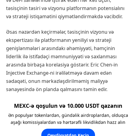
təsisçinin təsiri və vizyonu platformanın potensialını
və strateji istiqamətini qiymətləndirməkdə vacibdir.
Əsas nəzərdən keçirmələr, təsisçinin vizyonu və
ekspertizası ilə platformanın yeniliyi və strateji
genişlənmələri arasındakı əhəmiyyəti, həmçinin
liderlik ilə istifadəçi məmnuniyyəti və saxlanması
arasında birbaşa korelasiya göstərir. Eric Chen-in
Injective Exchange-ni irəlilətməyə davam edən
sədaqəti, onun mərkəzləşdirilməmiş maliyyə
sənayesində ön planda qalmasını təmin edir.
MEXC-ə qoşulun və 10.000 USDT qazanın
Ən populyar tokenlərdən, gündəlik airdroplardan, olduqca
aşağı komissiyalardan və hərtərəfli likvidlikdən həzz alın
Qeydiyyatdan Keçin