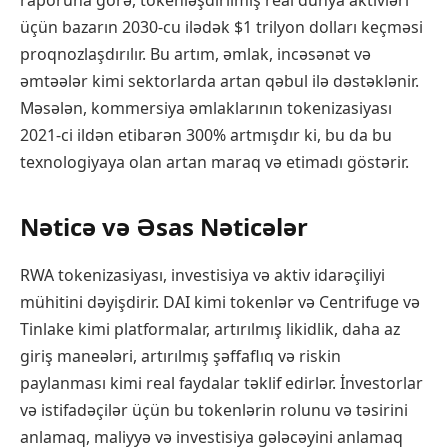
raporuna görə, tokenləşdirilmiş real dünya aktivləri
üçün bazarın 2030-cu ilədək $1 trilyon dolları keçməsi
proqnozlaşdırılır. Bu artım, əmlak, incəsənət və
əmtəələr kimi sektorlarda artan qəbul ilə dəstəklənir.
Məsələn, kommersiya əmlaklarının tokenizasiyası
2021-ci ildən etibarən 300% artmışdır ki, bu da bu
texnologiyaya olan artan maraq və etimadı göstərir.
Nəticə və Əsas Nəticələr
RWA tokenizasiyası, investisiya və aktiv idarəçiliyi
mühitini dəyişdirir. DAI kimi tokenlər və Centrifuge və
Tinlake kimi platformalar, artırılmış likidlik, daha az
giriş maneələri, artırılmış şəffaflıq və riskin
paylanması kimi real faydalar təklif edirlər. İnvestorlar
və istifadəçilər üçün bu tokenlərin rolunu və təsirini
anlamaq, maliyyə və investisiya gələcəyini anlamaq