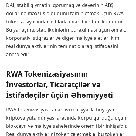
DAI, stabil qiymətini qorumaq və dəyərinin ABŞ
dollarına məxsus olduğunu təmin etmək üçün RWA
tokenizasiyasından istifadə edən bir stabilkoinudur.
Bu yanaşma, stabilkoinlərin buraxılması üçün əmlak,
korporativ istiqrazlar və digər maliyyə alətləri kimi
real dünya aktivlərinin təminat olaraq istifadəsini
əhatə edir.
RWA Tokenizasiyasının
İnvestorlar, Ticarətçilər və
İstifadəçilər üçün Əhəmiyyəti
RWA tokenizasiyası, ənənəvi maliyyə ilə böyüyən
kriptovalyuta dünyası arasında körpü qurduğu üçün
blokçeyn və maliyyə sahələrində önəmli bir inkişafdır.
Real dünya aktivlərini tokenizə etməklə, bu tokenlər