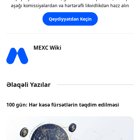
aşağı komissiyalardan və hərtərəfli likvidlikdən həzz alın
Qeydiyyatdan Keçin
MEXC Wiki
Əlaqəli Yazılar
100 gün: Hər kəsə fürsətlərin təqdim edilməsi