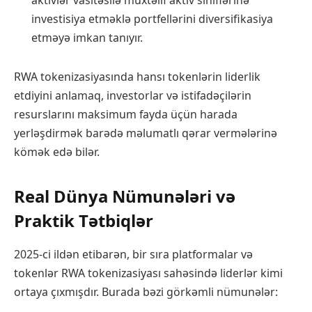
aktivlər vasitəsilə müxtəlif aktiv siniflərinə
investisiya etməklə portfellərini diversifikasiya
etməyə imkan tanıyır.
RWA tokenizasiyasında hansı tokenlərin liderlik
etdiyini anlamaq, investorlar və istifadəçilərin
resurslarını maksimum fayda üçün harada
yerləşdirmək barədə məlumatlı qərar vermələrinə
kömək edə bilər.
Real Dünya Nümunələri və
Praktik Tətbiqlər
2025-ci ildən etibarən, bir sıra platformalar və
tokenlər RWA tokenizasiyası sahəsində liderlər kimi
ortaya çıxmışdır. Burada bəzi görkəmli nümunələr: