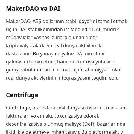
MakerDAO və DAI
MakerDAO, ABŞ dollarının stabil dəyərini təmsil etmək
üçün DAI stabilkoinindən istifadə edir. DAI, müdrik
müqavilələr vasitəsilə idarə olunan digər
kriptovalyutalarla və real dünya aktivləri ilə
dəstəklənir. Bu yanaşma yalnız DAI-nin stabil
qalmasını təmin etmir, həm də kriptovalyutaların
geniş qəbulunu təmin etmək üçün əhəmiyyətli olan
real dünya aktivlərinin inteqrasiyasını təqdim edir.
Centrifuge
Centrifuge, bizneslərə real dünya aktivlərini, məsələn,
fakturaları və əmlakı, tokenizasiya edərək
desentralizasiya olunmuş maliyyə (DeFi) bazarlarında
likidlik əldə etməyə imkan tanıyır. Bu platforma aktiv