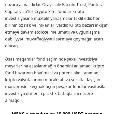
nəzərə almalıdırlar. Grayscale Bitcoin Trust, Pantera
Capital və a16z Crypto kimi fondlar kripto
investisiyasına müxtəlif yanaşmalar təklif edir, hər
birinin öz risk və imkanları vardır. Kripto bazarı inkişaf
etməyə davam etdikcə, məlumatlı və uyğunlaşma
qabiliyyəti müvəffəqiyyətli sərmayə qoymağın açarı
olacaq.
Əsas məqamlar fond seçimində şəxsi investisiya
meyarlarına əsaslanmağın önəmini anlamaq, kripto
fond bazarının böyüməsi və potensialını tanımaq,
kripto valyutalarının mürəkkəb və sürətlə dəyişən
mənzərəsini keçmək üçün peşəkar fondlar vasitəsilə
investisiya etmənin praktik tətbiqlərini nəzərə
almaqdır.
MEXC-ə qoşulun və 10.000 USDT qazanın