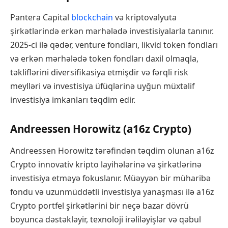
Pantera Capital
blockchain
və kriptovalyuta
şirkətlərində erkən mərhələdə investisiyalarla tanınır.
2025-ci ilə qədər, venture fondları, likvid token fondları
və erkən mərhələdə token fondları daxil olmaqla,
təkliflərini diversifikasiya etmişdir və fərqli risk
meylləri və investisiya üfüqlərinə uyğun müxtəlif
investisiya imkanları təqdim edir.
Andreessen Horowitz (a16z Crypto)
Andreessen Horowitz tərəfindən təqdim olunan a16z
Crypto innovativ kripto layihələrinə və şirkətlərinə
investisiya etməyə fokuslanır. Müəyyən bir müharibə
fondu və uzunmüddətli investisiya yanaşması ilə a16z
Crypto portfel şirkətlərini bir neçə bazar dövrü
boyunca dəstəkləyir, texnoloji irəliləyişlər və qəbul