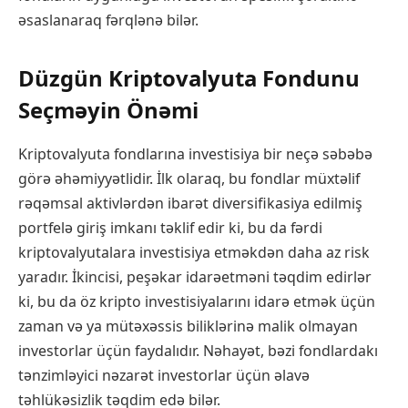
əsaslanaraq fərqlənə bilər.
Düzgün Kriptovalyuta Fondunu
Seçməyin Önəmi
Kriptovalyuta fondlarına investisiya bir neçə səbəbə
görə əhəmiyyətlidir. İlk olaraq, bu fondlar müxtəlif
rəqəmsal aktivlərdən ibarət diversifikasiya edilmiş
portfelə giriş imkanı təklif edir ki, bu da fərdi
kriptovalyutalara investisiya etməkdən daha az risk
yaradır. İkincisi, peşəkar idarəetməni təqdim edirlər
ki, bu da öz kripto investisiyalarını idarə etmək üçün
zaman və ya mütəxəssis biliklərinə malik olmayan
investorlar üçün faydalıdır. Nəhayət, bəzi fondlardakı
tənzimləyici nəzarət investorlar üçün əlavə
təhlükəsizlik təqdim edə bilər.