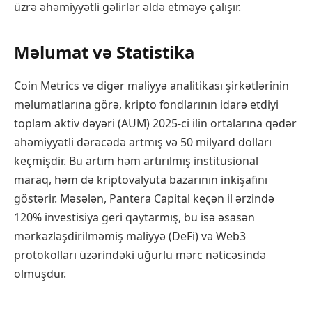
üzrə əhəmiyyətli gəlirlər əldə etməyə çalışır.
Məlumat və Statistika
Coin Metrics və digər maliyyə analitikası şirkətlərinin
məlumatlarına görə, kripto fondlarının idarə etdiyi
toplam aktiv dəyəri (AUM) 2025-ci ilin ortalarına qədər
əhəmiyyətli dərəcədə artmış və 50 milyard dolları
keçmişdir. Bu artım həm artırılmış institusional
maraq, həm də kriptovalyuta bazarının inkişafını
göstərir. Məsələn, Pantera Capital keçən il ərzində
120% investisiya geri qaytarmış, bu isə əsasən
mərkəzləşdirilməmiş maliyyə (DeFi) və Web3
protokolları üzərindəki uğurlu mərc nəticəsində
olmuşdur.