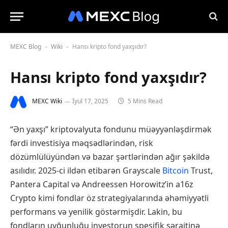
MEXC Blog
Wiki
Hansı kripto fond yaxşıdır?
-
-
Hansı kripto fond yaxşıdır?
MEXC Wiki
İyul 17, 2025
5 Mins Read
“Ən yaxşı” kriptovalyuta fondunu müəyyənləşdirmək
fərdi investisiya məqsədlərindən, risk
dözümlülüyündən və bazar şərtlərindən ağır şəkildə
asılıdır. 2025-ci ildən etibarən Grayscale
Bitcoin
Trust,
Pantera Capital və Andreessen Horowitz’in a16z
Crypto kimi fondlar öz strategiyalarında əhəmiyyətli
performans və yenilik göstərmişdir. Lakin, bu
fondların uyğunluğu investorun spesifik şəraitinə