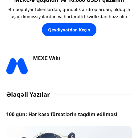
Ən populyar tokenlərdən, gündəlik airdroplardan, olduqca
aşağı komissiyalardan və hərtərəfli likvidlikdən həzz alın
Qeydiyyatdan Keçin
MEXC Wiki
Əlaqəli Yazılar
100 gün: Hər kəsə fürsətlərin təqdim edilməsi