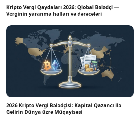
Kripto Vergi Qaydaları 2026: Qlobal Bələdçi —
Verginin yaranma halları və dərəcələri
2026 Kripto Vergi Bələdçisi: Kapital Qazancı ilə
Gəlirin Dünya üzrə Müqayisəsi