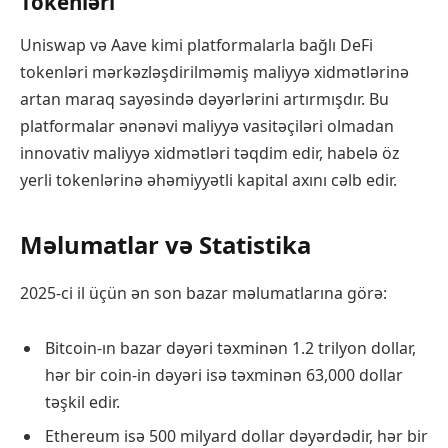
Tokenləri
Uniswap və Aave kimi platformalarla bağlı DeFi
tokenləri mərkəzləşdirilməmiş maliyyə xidmətlərinə
artan maraq sayəsində dəyərlərini artırmışdır. Bu
platformalar ənənəvi maliyyə vasitəçiləri olmadan
innovativ maliyyə xidmətləri təqdim edir, habelə öz
yerli tokenlərinə əhəmiyyətli kapital axını cəlb edir.
Məlumatlar və Statistika
2025-ci il üçün ən son bazar məlumatlarına görə:
Bitcoin-ın bazar dəyəri təxminən 1.2 trilyon dollar,
hər bir coin-in dəyəri isə təxminən 63,000 dollar
təşkil edir.
Ethereum isə 500 milyard dollar dəyərdədir, hər bir