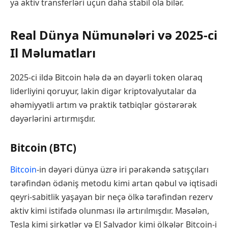
ya aktiv transferləri üçün daha stabil ola bilər.
Real Dünya Nümunələri və 2025-ci
Il Məlumatları
2025-ci ildə Bitcoin hələ də ən dəyərli token olaraq
liderliyini qoruyur, lakin digər kriptovalyutalar da
əhəmiyyətli artım və praktik tətbiqlər göstərərək
dəyərlərini artırmışdır.
Bitcoin (BTC)
Bitcoin
-in dəyəri dünya üzrə iri pərakəndə satışçıları
tərəfindən ödəniş metodu kimi artan qəbul və iqtisadi
qeyri-sabitlik yaşayan bir neçə ölkə tərəfindən rezerv
aktiv kimi istifadə olunması ilə artırılmışdır. Məsələn,
Tesla kimi şirkətlər və El Salvador kimi ölkələr Bitcoin-i