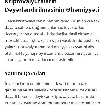
Kriptovalyutaların
Dəyərləndirilməsinin Əhəmiyyəti
Hansı kriptovalyutanın hər bir vahidi üçün ən yüksək
dəyərə sahib olduğunu anlamaq investorlar,
ticarətçilər və gündəlik istifadəçilər daxil olmaqla
müxtəlif bazar iştirakçıları üçün vacibdir. Bu göstərici
yalnız kriptovalyutanın cari maliyyə vəziyyətini əks
etdirməklə yanaşı, eyni zamanda bazar hissiyatını və
strateji yatırım qərarlarını da təsir edir.
Yatırım Qərarları
İnvestorlar üçün bir coin-in dəyəri onun bazar
qəbulunu və stabilliyini göstərir. Bitcoin kimi yüksək
dəyərli tokenlər, dəyişkən kriptovalyuta bazarında
etibarlı aktivlər axtaran mühafizəkar investorları cəlb