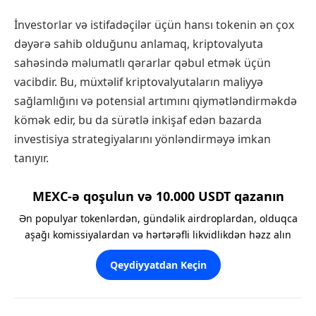
İnvestorlar və istifadəçilər üçün hansı tokenin ən çox
dəyərə sahib olduğunu anlamaq, kriptovalyuta
sahəsində məlumatlı qərarlar qəbul etmək üçün
vacibdir. Bu, müxtəlif kriptovalyutaların maliyyə
sağlamlığını və potensial artımını qiymətləndirməkdə
kömək edir, bu da sürətlə inkişaf edən bazarda
investisiya strategiyalarını yönləndirməyə imkan
tanıyır.
MEXC-ə qoşulun və 10.000 USDT qazanın
Ən populyar tokenlərdən, gündəlik airdroplardan, olduqca
aşağı komissiyalardan və hərtərəfli likvidlikdən həzz alın
Qeydiyyatdan Keçin