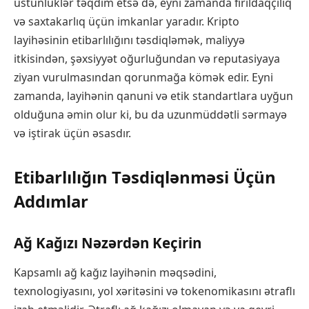
üstünlüklər təqdim etsə də, eyni zamanda fırıldaqçılıq
və saxtakarlıq üçün imkanlar yaradır. Kripto
layihəsinin etibarlılığını təsdiqləmək, maliyyə
itkisindən, şəxsiyyət oğurluğundan və reputasiyaya
ziyan vurulmasından qorunmağa kömək edir. Eyni
zamanda, layihənin qanuni və etik standartlara uyğun
olduğuna əmin olur ki, bu da uzunmüddətli sərmayə
və iştirak üçün əsasdır.
Etibarlılığın Təsdiqlənməsi Üçün
Addımlar
Ağ Kağızı Nəzərdən Keçirin
Kapsamlı ağ kağız layihənin məqsədini,
texnologiyasını, yol xəritəsini və tokenomikasını ətraflı