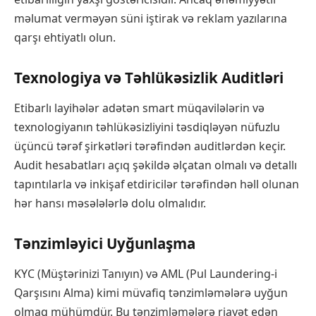
məlumat verməyən süni iştirak və reklam yazılarına
qarşı ehtiyatlı olun.
Texnologiya və Təhlükəsizlik Auditləri
Etibarlı layihələr adətən smart müqavilələrin və
texnologiyanın təhlükəsizliyini təsdiqləyən nüfuzlu
üçüncü tərəf şirkətləri tərəfindən auditlərdən keçir.
Audit hesabatları açıq şəkildə əlçatan olmalı və detallı
tapıntılarla və inkişaf etdiricilər tərəfindən həll olunan
hər hansı məsələlərlə dolu olmalıdır.
Tənzimləyici Uyğunlaşma
KYC (Müştərinizi Tanıyın) və AML (Pul Laundering-i
Qarşısını Alma) kimi müvafiq tənzimləmələrə uyğun
olmaq mühümdür. Bu tənzimləmələrə riayət edən