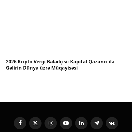
2026 Kripto Vergi Bələdçisi: Kapital Qazancı ilə
Gəlirin Dünya üzrə Müqayisəsi
Facebook
X
Instagram
YouTube
LinkedIn
Telegram
VKontakte
(Twitter)