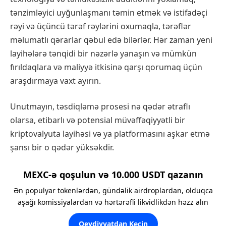
tənzimləyici uyğunlaşmanı təmin etmək və istifadəçi
rəyi və üçüncü tərəf rəylərini oxumaqla, tərəflər
məlumatlı qərarlar qəbul edə bilərlər. Hər zaman yeni
layihələrə tənqidi bir nəzərlə yanaşın və mümkün
fırıldaqlara və maliyyə itkisinə qarşı qorumaq üçün
araşdırmaya vaxt ayırın.
Unutmayın, təsdiqləmə prosesi nə qədər ətraflı
olarsa, etibarlı və potensial müvəffəqiyyətli bir
kriptovalyuta layihəsi və ya platformasını aşkar etmə
şansı bir o qədər yüksəkdir.
MEXC-ə qoşulun və 10.000 USDT qazanın
Ən populyar tokenlərdən, gündəlik airdroplardan, olduqca
aşağı komissiyalardan və hərtərəfli likvidlikdən həzz alın
Qeydiyyatdan Keçin