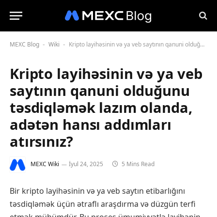
MEXC Blog
Wiki
Kripto layihəsinin və ya veb saytının qanuni olduğunu təsdiqləmək lazım olanda, adətən hansı addımları atırsınız?
-
-
Kripto layihəsinin və ya veb
saytının qanuni olduğunu
təsdiqləmək lazım olanda,
adətən hansı addımları
atırsınız?
MEXC Wiki
İyul 24, 2025
5 Mins Read
Bir kripto layihəsinin və ya veb saytın etibarlığını
təsdiqləmək üçün ətraflı araşdırma və düzgün terfi