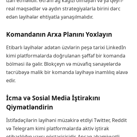
izah etməlidir. Ətraflı ağ kağızı olmayan və ya qeyri-
real məqsədlər və aydın strategiyalarla birini dərc
edən layihələr ehtiyatla yanaşılmalıdır.
Komandanın Arxa Planını Yoxlayın
Etibarlı layihələr adətən üzvlərin peşə tarixi LinkedIn
kimi platformalarda doğrulanan şəffaf bir komanda
bölməsi ilə gəlir. Blokçeyn və müvafiq sənayelərdə
təcrübəyə malik bir komanda layihəyə inamlılıq əlavə
edir.
İcma və Sosial Media İştirakını
Qiymətləndirin
İstifadəçilərin layihəni müzakirə etdiyi Twitter, Reddit
və Telegram kimi platformalarda aktiv iştirak
etibarlılığın yaxşı göstəricisidir. Ancaq əhəmiyyətli