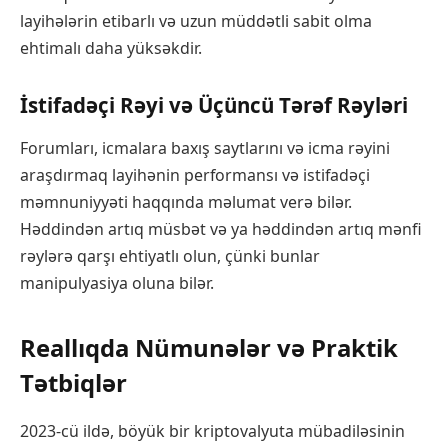
layihələrin etibarlı və uzun müddətli sabit olma
ehtimalı daha yüksəkdir.
İstifadəçi Rəyi və Üçüncü Tərəf Rəyləri
Forumları, icmalara baxış saytlarını və icma rəyini
araşdırmaq layihənin performansı və istifadəçi
məmnuniyyəti haqqında məlumat verə bilər.
Həddindən artıq müsbət və ya həddindən artıq mənfi
rəylərə qarşı ehtiyatlı olun, çünki bunlar
manipulyasiya oluna bilər.
Reallıqda Nümunələr və Praktik
Tətbiqlər
2023-cü ildə, böyük bir kriptovalyuta mübadiləsinin