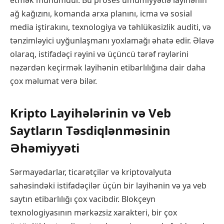
etmək mühümdür. Bu proses ümumiyyətlə layihənin
ağ kağızını, komanda arxa planını, icma və sosial
media iştirakını, texnologiya və təhlükəsizlik auditi, və
tənzimləyici uyğunlaşmanı yoxlamağı əhatə edir. Əlavə
olaraq, istifadəçi rəyini və üçüncü tərəf rəylərini
nəzərdən keçirmək layihənin etibarlılığına dair daha
çox məlumat verə bilər.
Kripto Layihələrinin və Veb
Saytların Təsdiqlənməsinin
Əhəmiyyəti
Sərmayədarlar, ticarətçilər və kriptovalyuta
sahəsindəki istifadəçilər üçün bir layihənin və ya veb
saytın etibarlılığı çox vacibdir. Blokçeyn
texnologiyasının mərkəzsiz xarakteri, bir çox