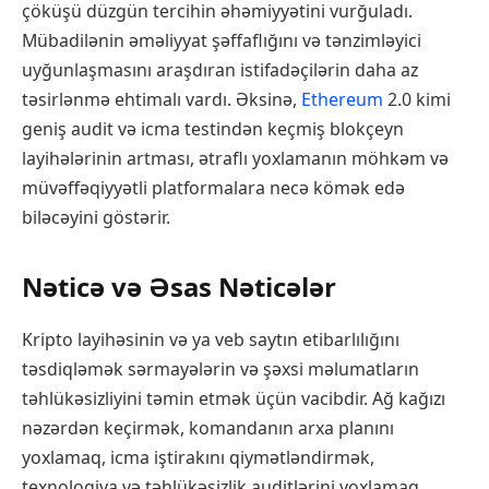
çöküşü düzgün tercihin əhəmiyyətini vurğuladı.
Mübadilənin əməliyyat şəffaflığını və tənzimləyici
uyğunlaşmasını araşdıran istifadəçilərin daha az
təsirlənmə ehtimalı vardı. Əksinə,
Ethereum
2.0 kimi
geniş audit və icma testindən keçmiş blokçeyn
layihələrinin artması, ətraflı yoxlamanın möhkəm və
müvəffəqiyyətli platformalara necə kömək edə
biləcəyini göstərir.
Nəticə və Əsas Nəticələr
Kripto layihəsinin və ya veb saytın etibarlılığını
təsdiqləmək sərmayələrin və şəxsi məlumatların
təhlükəsizliyini təmin etmək üçün vacibdir. Ağ kağızı
nəzərdən keçirmək, komandanın arxa planını
yoxlamaq, icma iştirakını qiymətləndirmək,
texnologiya və təhlükəsizlik auditlərini yoxlamaq,