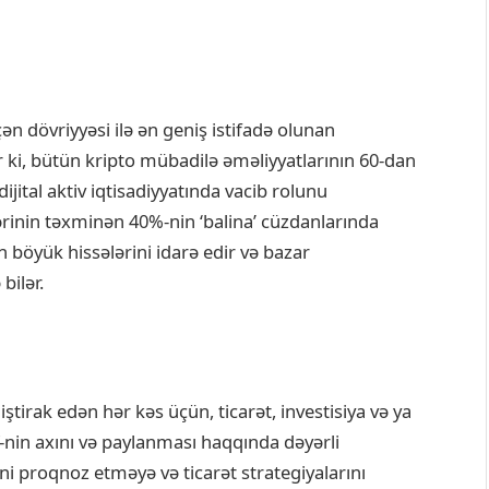
ən dövriyyəsi ilə ən geniş istifadə olunan
rir ki, bütün kripto mübadilə əməliyyatlarının 60-dan
ijital aktiv iqtisadiyyatında vacib rolunu
rinin təxminən 40%-nin ‘balina’ cüzdanlarında
n böyük hissələrini idarə edir və bazar
bilər.
ştirak edən hər kəs üçün, ticarət, investisiya və ya
-nin axını və paylanması haqqında dəyərli
i proqnoz etməyə və ticarət strategiyalarını