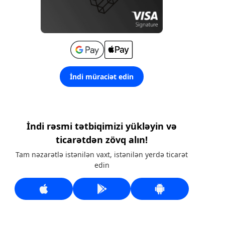
İndi müraciət edin
İndi rəsmi tətbiqimizi yükləyin və
ticarətdən zövq alın!
Tam nəzarətlə istənilən vaxt, istənilən yerdə ticarət
edin