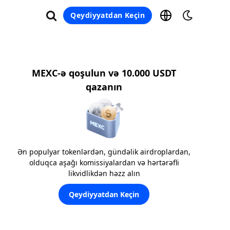
Qeydiyyatdan Keçin
MEXC-ə qoşulun və 10.000 USDT
qazanın
Ən populyar tokenlərdən, gündəlik airdroplardan,
olduqca aşağı komissiyalardan və hərtərəfli
likvidlikdən həzz alın
Qeydiyyatdan Keçin