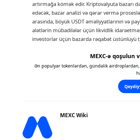
artırmağa kömək edir. Kriptovalyuta bazarı d
edəcək, bazar analizi və qərar vermə proseslə
arasında, böyük USDT əməliyyatlarının və pay
alətlərin mübadilələr üçün likvidlik idarəetməs
investorlar üçün bazarda rəqabət üstünlüyü tə
MEXC-ə qoşulun v
Ən populyar tokenlərdən, gündəlik airdroplardan, 
h
Qeydiy
MEXC Wiki