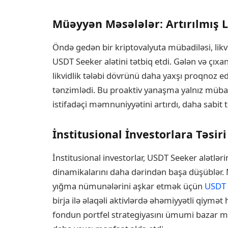
Müəyyən Məsələlər: Artırılmış L
Öndə gedən bir kriptovalyuta mübadiləsi, lik
USDT Seeker alətini tətbiq etdi. Gələn və çıx
likvidlik tələbi dövrünü daha yaxşı proqnoz ed
tənzimlədi. Bu proaktiv yanaşma yalnız mübad
istifadəçi məmnuniyyətini artırdı, daha sabit ti
İnstitusional İnvestorlara Təsiri
İnstitusional investorlar, USDT Seeker alətlər
dinamikalarını daha dərindən başa düşüblər. 
yığma nümunələrini aşkar etmək üçün
USDT
birja ilə əlaqəli aktivlərdə əhəmiyyətli qiym
fondun portfel strategiyasını ümumi bazar m