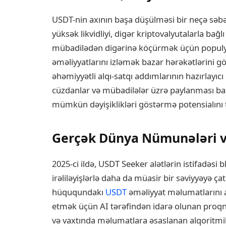
USDT-nin axının başa düşülməsi bir neçə səb
yüksək likvidliyi, digər kriptovalyutalarla bağlı
mübadilədən digərinə köçürmək üçün populyar
əməliyyatlarını izləmək bazar hərəkətlərini gö
əhəmiyyətli alqı-satqı addımlarının hazırlayıc
cüzdanlar və mübadilələr üzrə paylanması ba
mümkün dəyişiklikləri göstərmə potensialını 
Gerçək Dünya Nümunələri və
2025-ci ildə, USDT Seeker alətlərin istifadəsi 
irəliləyişlərlə daha da müasir bir səviyyəyə çat
hüququndakı
USDT
əməliyyat məlumatlarını a
etmək üçün AI tərəfindən idarə olunan proqno
və vaxtında məlumatlara əsaslanan alqoritmik 