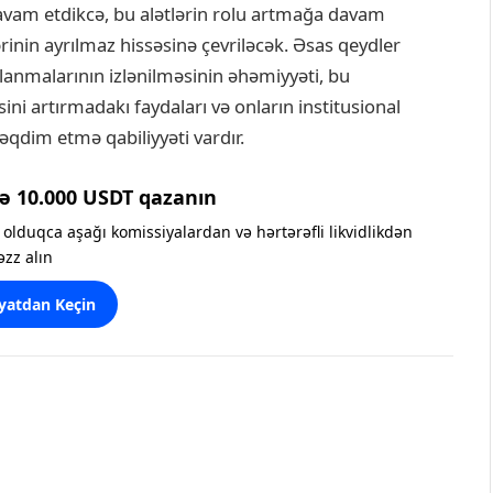
avam etdikcə, bu alətlərin rolu artmağa davam
rinin ayrılmaz hissəsinə çevriləcək. Əsas qeydler
lanmalarının izlənilməsinin əhəmiyyəti, bu
ini artırmadakı faydaları və onların institusional
qdim etmə qabiliyyəti vardır.
ə 10.000 USDT qazanın
olduqca aşağı komissiyalardan və hərtərəfli likvidlikdən
əzz alın
yatdan Keçin