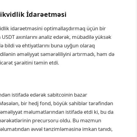
ikvidlik İdarəetməsi
vidlik idarəetməsini optimallaşdırmaq üçün bir
an USDT axınlarını analiz edərək, mübadilə yüksək
ə bildi və ehtiyatlarını buna uyğun olaraq
ilənin əməliyyat səmərəliliyini artırmadı, həm də
carət şəraitini təmin etdi.
indən istifadə edərək sabitcoinin bazar
Məsələn, bir hedj fond, böyük sahiblər tərəfindən
əməliyyat məlumatlarından istifadə etdi ki, bu da
ət hərəkətlərinin precursoru oldu. Bu məzmun
əlumatından əvvəl tənzimləməsinə imkan tanıdı,