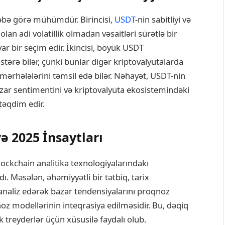
əbə görə mühümdür. Birincisi,
USDT
-nin sabitliyi və
 olan adi volatillik olmadan vəsaitləri sürətlə bir
 bir seçim edir. İkincisi, böyük USDT
stərə bilər, çünki bunlar digər kriptovalyutalarda
ı mərhələlərini təmsil edə bilər. Nəhayət, USDT-nin
zar sentimentini və kriptovalyuta ekosistemindəki
təqdim edir.
 2025 İnsaytları
blockchain analitika texnologiyalarındakı
dı. Məsələn, əhəmiyyətli bir tətbiq, tarix
naliz edərək bazar tendensiyalarını proqnoz
z modellərinin inteqrasiya edilməsidir. Bu, dəqiq
treyderlər üçün xüsusilə faydalı olub.