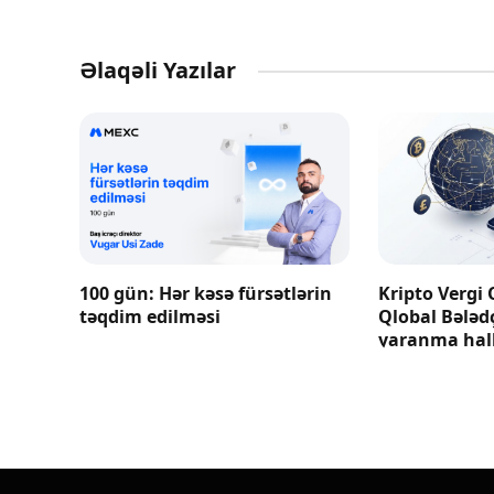
Əlaqəli Yazılar
100 gün: Hər kəsə fürsətlərin
Kripto Vergi 
təqdim edilməsi
Qlobal Bələd
yaranma hall