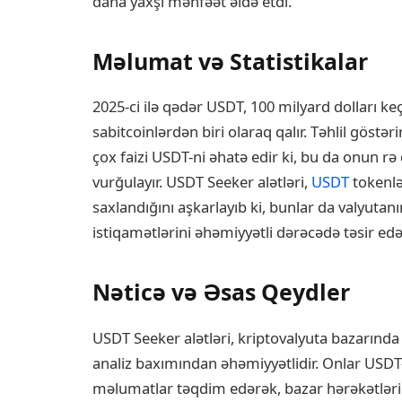
daha yaxşı mənfəət əldə etdi.
Məlumat və Statistikalar
2025-ci ilə qədər USDT, 100 milyard dolları keç
sabitcoinlərdən biri olaraq qalır. Təhlil göstə
çox faizi USDT-ni əhatə edir ki, bu da onun rə d
vurğulayır. USDT Seeker alətləri,
USDT
tokenlə
saxlandığını aşkarlayıb ki, bunlar da valyutanı
istiqamətlərini əhəmiyyətli dərəcədə təsir edə 
Nəticə və Əsas Qeydler
USDT Seeker alətləri, kriptovalyuta bazarında i
analiz baxımından əhəmiyyətlidir. Onlar USDT
məlumatlar təqdim edərək, bazar hərəkətlərin