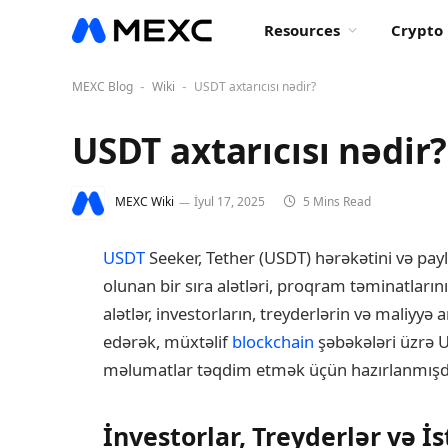
Resources
Crypto 
MEXC Blog
Wiki
USDT axtarıcısı nədir?
-
-
USDT axtarıcısı nədir?
MEXC Wiki
İyul 17, 2025
5 Mins Read
USDT
Seeker, Tether (USDT) hərəkətini və pay
olunan bir sıra alətləri, proqram təminatlarını
alətlər, investorların, treyderlərin və maliyy
edərək, müxtəlif
blockchain
şəbəkələri üzrə 
məlumatlar təqdim etmək üçün hazırlanmışdı
İnvestorlar, Treyderlər və 