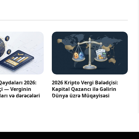
Qaydaları 2026:
2026 Kripto Vergi Bələdçisi:
çi — Verginin
Kapital Qazancı ilə Gəlirin
arı və dərəcələri
Dünya üzrə Müqayisəsi