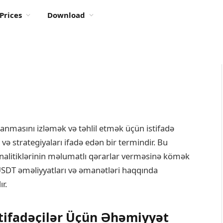
Prices
Download
lanmasını izləmək və təhlil etmək üçün istifadə
 və strategiyaları ifadə edən bir termindir. Bu
ə analitiklərinin məlumatlı qərarlar verməsinə kömək
USDT əməliyyatları və əmanətləri haqqında
r.
İstifadəçilər Üçün Əhəmiyyət