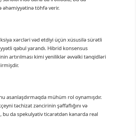
 əhəmiyyətinə töhfə verir.
iya xərcləri vəd etdiyi üçün xüsusilə sürətli
yyətli qəbul yarandı. Hibrid konsensus
n artırılması kimi yeniliklər əvvəlki tənqidləri
rmişdir.
unu asanlaşdırmaqda mühüm rol oynamışdır.
yni təchizat zəncirinin şəffaflığını və
i, bu da spekulyativ ticarətdən kənarda real