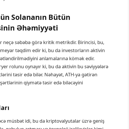
Üçün Solananın Bütün
sinin Əhəmiyyəti
neçə səbəbə görə kritik metrikdir. Birincisi, bu,
r meyar təqdim edir ki, bu da investorların aktivin
mətləndirilmədiyini anlamalarına kömək edir.
aryer rolunu oynayır ki, bu da aktivin bu səviyyələrə
ərini təsir edə bilər. Nəhayət, ATH-ya gətirən
şərtlərinin qiymətə təsir edə biləcəyini
ları
cə müsbət idi, bu da kriptovalyutalar üzrə geniş
, qəbulun artması və texnoloji irəliləyişlər kimi