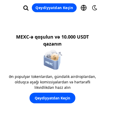
Qeydiyyatdan Keçin
MEXC-ə qoşulun və 10.000 USDT
qazanın
Ən populyar tokenlərdən, gündəlik airdroplardan,
olduqca aşağı komissiyalardan və hərtərəfli
likvidlikdən həzz alın
Qeydiyyatdan Keçin