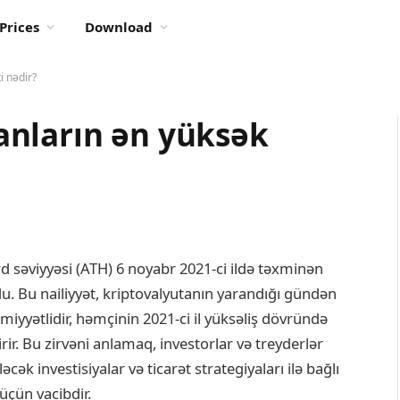
Prices
Download
i nədir?
nların ən yüksək
 səviyyəsi (ATH) 6 noyabr 2021-ci ildə təxminən
 Bu nailiyyət, kriptovalyutanın yarandığı gündən
miyyətlidir, həmçinin 2021-ci il yüksəliş dövründə
rir. Bu zirvəni anlamaq, investorlar və treyderlər
ək investisiyalar və ticarət strategiyaları ilə bağlı
üçün vacibdir.