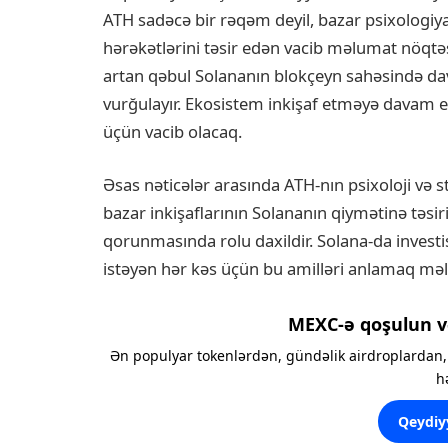
ATH sadəcə bir rəqəm deyil, bazar psixologiyas
hərəkətlərini təsir edən vacib məlumat nöqtəsid
artan qəbul Solananın blokçeyn sahəsində dav
vurğulayır. Ekosistem inkişaf etməyə davam etdi
üçün vacib olacaq.
Əsas nəticələr arasında ATH-nın psixoloji və st
bazar inkişaflarının Solananın qiymətinə təsir
qorunmasında rolu daxildir. Solana-da investi
istəyən hər kəs üçün bu amilləri anlamaq məl
MEXC-ə qoşulun v
Ən populyar tokenlərdən, gündəlik airdroplardan, 
h
Qeydiy