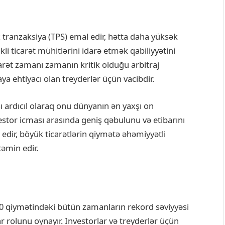
x tranzaksiya (TPS) emal edir, hətta daha yüksək
li ticarət mühitlərini idarə etmək qabiliyyətini
arət zamanı zamanın kritik olduğu arbitraj
aya ehtiyacı olan treyderlər üçün vacibdir.
ı ardıcıl olaraq onu dünyanın ən yaxşı on
nvestor icması arasında geniş qəbulunu və etibarını
r edir, böyük ticarətlərin qiymətə əhəmiyyətli
əmin edir.
0 qiymətindəki bütün zamanların rekord səviyyəsi
r rolunu oynayır. Investorlar və treyderlər üçün