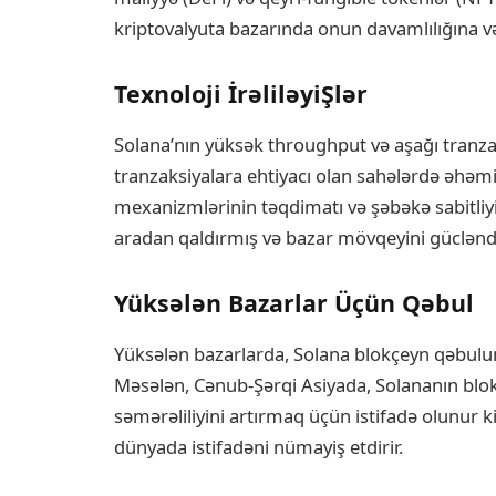
kriptovalyuta bazarında onun davamlılığına və
Texnoloji İrəliləyiŞlər
Solana’nın yüksək throughput və aşağı tranzaks
tranzaksiyalara ehtiyacı olan sahələrdə əhəmi
mexanizmlərinin təqdimatı və şəbəkə sabitliyini
aradan qaldırmış və bazar mövqeyini gücləndi
Yüksələn Bazarlar Üçün Qəbul
Yüksələn bazarlarda, Solana blokçeyn qəbul
Məsələn, Cənub-Şərqi Asiyada, Solananın blokçe
səmərəliliyini artırmaq üçün istifadə olunur k
dünyada istifadəni nümayiş etdirir.