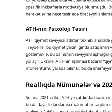
spesifik inkişaflarla motivasiya olunmuşdu. Bu
hərəkətlərinə necə təsir edə biləcəyini anlama
ATH-nın Psixoloji Təsiri
ATH qiymət səviyyəsi adətən texniki analizdə
Treyderlər bu qiymət yaxınlığında satış əmri ve
gözləməklə, bu da həmin səviyyəni aşmağın ç
yol açır. Əksinə, ATH-nın aşılması bazarın “qiy
momentumu yarada bilər ki, bu da əhəmiyyətli 
Reallıqda Nümunələr və 2025
Solana 2021-ci ildə ATH-yə çatdıqdan sonra müx
bu da dəyərli dərslər və məlumatlar təqdim ed
maliyyə (DeFi) və qeyri-fungible tokenlər (NFT