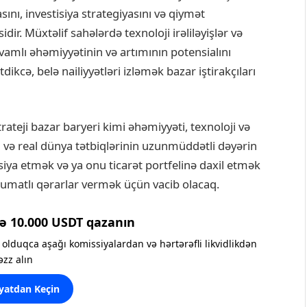
ını, investisiya strategiyasını və qiymət
ir. Müxtəlif sahələrdə texnoloji irəliləyişlər və
amlı əhəmiyyətinin və artımının potensialını
kcə, belə nailiyyətləri izləmək bazar iştirakçıları
rateji bazar baryeri kimi əhəmiyyəti, texnoloji və
i və real dünya tətbiqlərinin uzunmüddətli dəyərin
siya etmək və ya onu ticarət portfelinə daxil etmək
umatlı qərarlar vermək üçün vacib olacaq.
ə 10.000 USDT qazanın
olduqca aşağı komissiyalardan və hərtərəfli likvidlikdən
əzz alın
yatdan Keçin