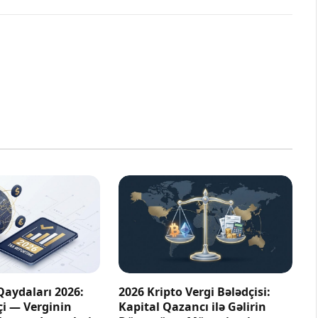
Qaydaları 2026:
2026 Kripto Vergi Bələdçisi:
çi — Verginin
Kapital Qazancı ilə Gəlirin