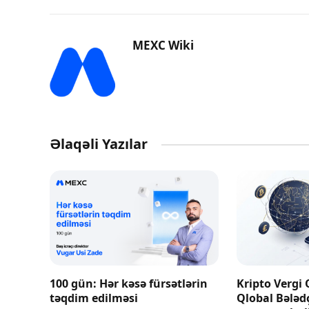
MEXC Wiki
Əlaqəli Yazılar
100 gün: Hər kəsə fürsətlərin
Kripto Vergi 
təqdim edilməsi
Qlobal Bələd