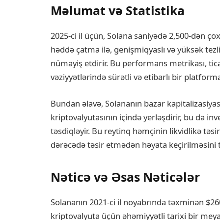
Məlumat və Statistika
2025-ci il üçün, Solana saniyədə 2,500-dən ço
həddə çatma ilə, genişmiqyaslı və yüksək tezlik
nümayiş etdirir. Bu performans metrikası, tic
vəziyyətlərində sürətli və etibarlı bir platform
Bundan əlavə, Solananın bazar kapitalizasiyas
kriptovalyutasının içində yerləşdirir, bu da i
təsdiqləyir. Bu reytinq həmçinin likvidlikə təsi
dərəcədə təsir etmədən həyata keçirilməsini t
Nəticə və Əsas Nəticələr
Solananın 2021-ci il noyabrında təxminən $26
kriptovalyuta üçün əhəmiyyətli tarixi bir meya