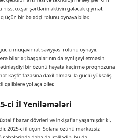
 hiss, oxşar şərtlərin aktivin gələcək qiymət
q üçün bir bələdçi rolunu oynaya bilər.
 güclü müqavimət səviyyəsi rolunu oynayır.
rə bilərlər, başqalarının da eyni şeyi etməsini
ətinləşdiyi bir özünü həyata keçirmə proqnozuna
mət kəşfi” fazasına daxil olması ilə güclü yüksəliş
qaliblərə yol aça bilər.
-ci İl Yeniləmələri
təlif bazar dövrləri və inkişaflar yaşamışdır ki,
ir. 2025-ci il üçün, Solana özünü mərkəzsiz
) sahələrində daha da irəlilədib, bu da