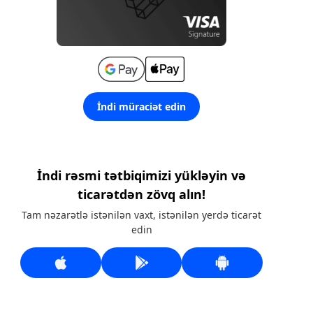
İndi müraciət edin
İndi rəsmi tətbiqimizi yükləyin və
ticarətdən zövq alın!
Tam nəzarətlə istənilən vaxt, istənilən yerdə ticarət
edin