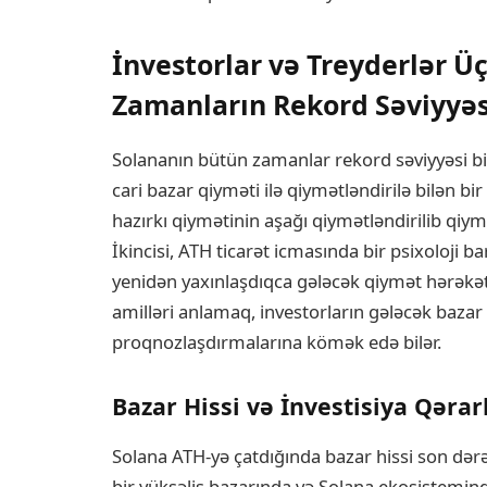
İnvestorlar və Treyderlər 
Zamanların Rekord Səviyyə
Solananın bütün zamanlar rekord səviyyəsi bir 
cari bazar qiyməti ilə qiymətləndirilə bilən bi
hazırkı qiymətinin aşağı qiymətləndirilib qiy
İkincisi, ATH ticarət icmasında bir psixoloji b
yenidən yaxınlaşdıqca gələcək qiymət hərəkətl
amilləri anlamaq, investorların gələcək bazar 
proqnozlaşdırmalarına kömək edə bilər.
Bazar Hissi və İnvestisiya Qərar
Solana ATH-yə çatdığında bazar hissi son dərə
bir yüksəliş bazarında və Solana ekosistemində