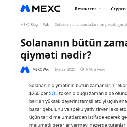
Resources
Crypto 
MEXC Blog
Wiki
Solananın bütün zamanların ən yüksək qiymət
-
-
Solananın bütün zama
qiyməti nədir?
MEXC Wiki
İyul 29, 2025
6 Mins Read
Solananın qiymətinin bütün zamanların rekord
$260 per
SOL
token olduğu zaman əldə olundu.
bəri ən yüksək dəyərini təmsil etdiyi üçün əhə
bazar qəbulunu və spekulyativ zirvəni əks etdi
üçün tarixi məlumatlardan istifadə edərək gələc
məlumatlı qərarlar verməyi nəzərdə tutanlar 