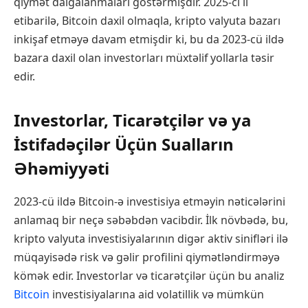
qiymət dalğalanmaları göstərmişdir. 2025-ci il
etibarilə, Bitcoin daxil olmaqla, kripto valyuta bazarı
inkişaf etməyə davam etmişdir ki, bu da 2023-cü ildə
bazara daxil olan investorları müxtəlif yollarla təsir
edir.
Investorlar, Ticarətçilər və ya
İstifadəçilər Üçün Sualların
Əhəmiyyəti
2023-cü ildə Bitcoin-ə investisiya etməyin nəticələrini
anlamaq bir neçə səbəbdən vacibdir. İlk növbədə, bu,
kripto valyuta investisiyalarının digər aktiv sinifləri ilə
müqayisədə risk və gəlir profilini qiymətləndirməyə
kömək edir. Investorlar və ticarətçilər üçün bu analiz
Bitcoin
investisiyalarına aid volatillik və mümkün