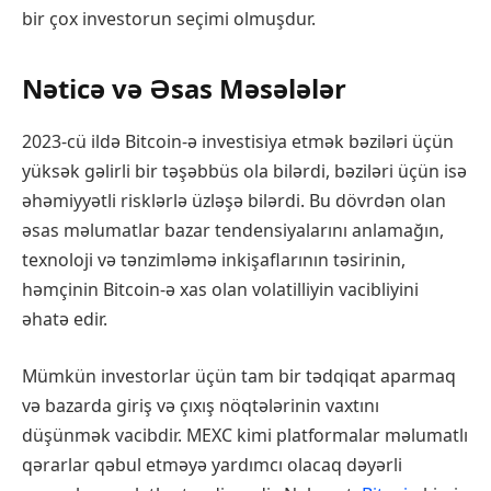
bir çox investorun seçimi olmuşdur.
Nəticə və Əsas Məsələlər
2023-cü ildə Bitcoin-ə investisiya etmək bəziləri üçün
yüksək gəlirli bir təşəbbüs ola bilərdi, bəziləri üçün isə
əhəmiyyətli risklərlə üzləşə bilərdi. Bu dövrdən olan
əsas məlumatlar bazar tendensiyalarını anlamağın,
texnoloji və tənzimləmə inkişaflarının təsirinin,
həmçinin Bitcoin-ə xas olan volatilliyin vacibliyini
əhatə edir.
Mümkün investorlar üçün tam bir tədqiqat aparmaq
və bazarda giriş və çıxış nöqtələrinin vaxtını
düşünmək vacibdir. MEXC kimi platformalar məlumatlı
qərarlar qəbul etməyə yardımcı olacaq dəyərli