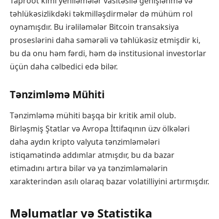
Taproot kimi yeniləmələr vasitəsilə genişlənmə və
təhlükəsizlikdəki təkmilləşdirmələr də mühüm rol
oynamışdır. Bu irəliləmələr Bitcoin transaksiya
proseslərini daha səmərəli və təhlükəsiz etmişdir ki,
bu da onu həm fərdi, həm də institusional investorlar
üçün daha cəlbedici edə bilər.
Tənzimləmə Mühiti
Tənzimləmə mühiti başqa bir kritik amil olub.
Birləşmiş Ştatlar və Avropa İttifaqının üzv ölkələri
daha aydın kripto valyuta tənzimləmələri
istiqamətində addımlar atmışdır, bu da bazar
etimadını artıra bilər və ya tənzimləmələrin
xarakterindən asılı olaraq bazar volatilliyini artırmışdır.
Məlumatlar və Statistika