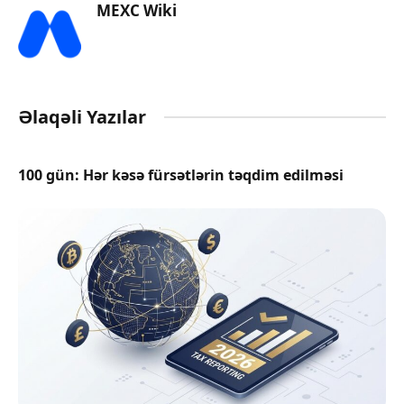
MEXC Wiki
Əlaqəli Yazılar
100 gün: Hər kəsə fürsətlərin təqdim edilməsi