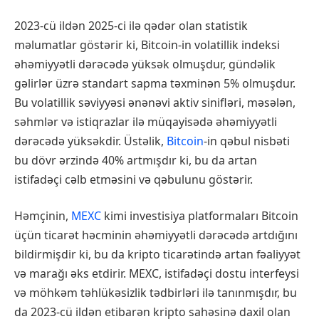
2023-cü ildən 2025-ci ilə qədər olan statistik
məlumatlar göstərir ki, Bitcoin-in volatillik indeksi
əhəmiyyətli dərəcədə yüksək olmuşdur, gündəlik
gəlirlər üzrə standart sapma təxminən 5% olmuşdur.
Bu volatillik səviyyəsi ənənəvi aktiv sinifləri, məsələn,
səhmlər və istiqrazlar ilə müqayisədə əhəmiyyətli
dərəcədə yüksəkdir. Üstəlik,
Bitcoin
-in qəbul nisbəti
bu dövr ərzində 40% artmışdır ki, bu da artan
istifadəçi cəlb etməsini və qəbulunu göstərir.
Həmçinin,
MEXC
kimi investisiya platformaları Bitcoin
üçün ticarət həcminin əhəmiyyətli dərəcədə artdığını
bildirmişdir ki, bu da kripto ticarətində artan fəaliyyət
və marağı əks etdirir. MEXC, istifadəçi dostu interfeysi
və möhkəm təhlükəsizlik tədbirləri ilə tanınmışdır, bu
da 2023-cü ildən etibarən kripto sahəsinə daxil olan