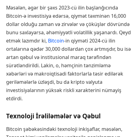
Məsələn, əgər bir şəxs 2023-cü ilin başlanğıcında
Bitcoin-ə investisiya edərsə, qiymət təxminən 16,000
dollar olduğu zaman və zirvələr və çöküşlər dövründə
bunu saxlayarsa, əhəmiyyətli volatillik yaşanardı. Qeyd
etmək lazımdır ki,
Bitcoin
-in qiyməti 2024-cü ilin
ortalarına qədər 30,000 dollardan çox artmışdır, bu isə
artan qəbul və institusional maraq tərəfindən
sürətləndirildi. Lakin, o, həmçinin tənzimləmə
xəbərləri və makroiqtisadi faktorlarla təsir edilərək
geriləmələrlə üzləşdi, bu da kripto valyuta
investisiyalarının yüksək riskli xarakterini nümayiş
etdirdi.
Texnoloji İrəliləmələr və Qəbul
Bitcoin şəbəkəsindəki texnoloji inkişaflar, məsələn,