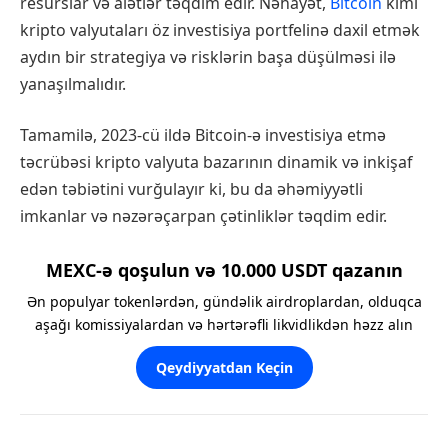
resurslar və alətlər təqdim edir. Nəhayət,
Bitcoin
kimi
kripto valyutaları öz investisiya portfelinə daxil etmək
aydın bir strategiya və risklərin başa düşülməsi ilə
yanaşılmalıdır.
Tamamilə, 2023-cü ildə Bitcoin-ə investisiya etmə
təcrübəsi kripto valyuta bazarının dinamik və inkişaf
edən təbiətini vurğulayır ki, bu da əhəmiyyətli
imkanlar və nəzərəçarpan çətinliklər təqdim edir.
MEXC-ə qoşulun və 10.000 USDT qazanın
Ən populyar tokenlərdən, gündəlik airdroplardan, olduqca
aşağı komissiyalardan və hərtərəfli likvidlikdən həzz alın
Qeydiyyatdan Keçin