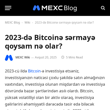
MEXC Blog
Wiki
2023-də Bitcoinə sərmayə qoysam nə olar?
-
-
2023-də Bitcoinə sərmayə
qoysam nə olar?
MEXC Wiki
Avqust 20, 2025
5 Mins Read
2023-cü ildə
Bitcoin
-ə investisiya etsəniz,
investisiyanızın nəticəsi çoxlu şəkildə satın almağınızın
vaxtından, investisiya olunan miqdardan və investisiya
dövründə bazar şərtlərindən asılı olardı. Bitcoin,
yüksək volatilliyi olan bir aktiv olaraq, investisiya
gəlirlərini əhəmiyyətli dərəcədə təsir edə biləcək