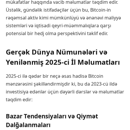
mükafatlar haqqında vacib məlumatlar təqdim edir.
Üstəlik, gündəlik istifadəçilər üçün bu, Bitcoin-in
rəqəmsal aktiv kimi mümkünlüyü və ənənəvi maliyyə
sistemləri və iqtisadi qeyri-müəmmalıqlara qarşı
potensial bir hedj olma perspektivini təklif edir.
Gerçək Dünya Nümunələri və
Yenilənmiş 2025-ci İl Məlumatları
2025-ci ilə qədər bir neçə əsas hadisə Bitcoin
mənzərəsini şəkilləndirmişdir ki, bu da 2023-cü ildə
investisiya edənlər üçün dəyərli dərslər və məlumatlar
təqdim edir:
Bazar Tendensiyaları və Qiymət
Dalğalanmaları