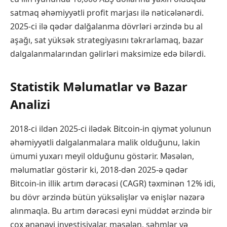
satmaq əhəmiyyətli profit marjası ilə nəticələnərdi.
2025-ci ilə qədər dalğalanma dövrləri ərzində bu al
aşağı, sat yüksək strategiyasını təkrarlamaq, bazar
dalgalanmalarından gəlirləri maksimize edə bilərdi.
Statistik Məlumatlar və Bazar
Analizi
2018-ci ildən 2025-ci ilədək Bitcoin-in qiymət yolunun
əhəmiyyətli dalgalanmalara malik olduğunu, lakin
ümumi yuxarı meyil olduğunu göstərir. Məsələn,
məlumatlar göstərir ki, 2018-dən 2025-ə qədər
Bitcoin-in illik artım dərəcəsi (CAGR) təxminən 12% idi,
bu dövr ərzində bütün yüksəlişlər və enişlər nəzərə
alınmaqla. Bu artım dərəcəsi eyni müddət ərzində bir
çox ənənəvi investisiyalar, məsələn, səhmlər və