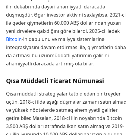
ilin dekabrında dəyəri əhəmiyyətli dərəcədə
düşmüşdür. Əgər investor aktivini saxlayıbsa, 2021-ci
ilə qədər qiymətlərin 60,000 ABŞ dollarından yuxarı
yeni zirvələrə qalxdığını görə bilərdi. 2025-ci ilədək
Bitcoin
-in qəbulunu və maliyyə sistemlərinə
inteqrasiyasını davam etdirməsi ilə, qiymətlərin daha
da artması bu uzunmüddətli yatırımın gəlirini
əhəmiyyətli dərəcədə artırmış ola bilər.
Qısa Müddətli Ticarət Nümunəsi
Qısa müddətli strategiyalar tətbiq edən bir treyder
üçün, 2018-ci ildə aşağı düşmələr zamanı satın almaq
və yüksək nöqtələrdə satmaq əhəmiyyətli gəlirlər
gətirə bilər. Məsələn, 2018-ci ilin noyabrında Bitcoin
3,500 ABŞ dolları ətrafında ikən satın almaq və 2019-
cu ilin iyununda 10,000 ABŞ dollarına yaxın olduqda