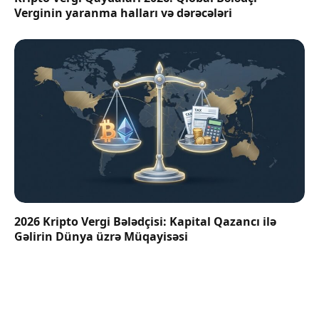
Verginin yaranma halları və dərəcələri
2026 Kripto Vergi Bələdçisi: Kapital Qazancı ilə
Gəlirin Dünya üzrə Müqayisəsi