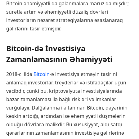
Bitcoin əhəmiyyətli dalgalanmalara məruz qalmışdır;
sürətlə artım və əhəmiyyətli düzəliş dövrləri
investorların nəzarət strategiyalarına əsaslanaraq
gəlirlərini təsir etmişdir.
Bitcoin-də İnvestisiya
Zamanlamasının Əhəmiyyəti
2018-ci ildə
Bitcoin
-ə investisiya etməyin təsirini
anlamaq investorlar, treyderlər və istifadəçilər üçün
vacibdir, çünki bu, kriptovalyuta investisiyalarında
bazar zamanlaması ilə bağlı riskləri və imkanları
vurğulayır. Dalğalanma ilə tanınan Bitcoin, dəyərinin
kəskin artdığı, ardından isə əhəmiyyətli düşmələrin
olduğu dövrlərə malikdir. Bu xüsusiyyət, alqı-satqı
qərarlarının zamanlamasının investisiya gəlirlərinə