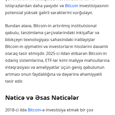
istiqrazlardan daha yaxşıdır və
Bitcoin
investisiyasının
potensial yüksək gəlirli xarakterini vurğulayır.
Bundan əlavə, Bitcoin-in artırılmış institutsional
qəbulu, tənzimləmə çərçivələrindəki inkişaflar və
blokçeyn texnologiyası sahəsindəki irəliləyişlər
Bitcoin-in qiymətini və investorların hisslərini davamlı
olaraq təsir etmişdir. 2025-ci ildən etibarən Bitcoin-in
ödəniş sistemlərinə, ETF-lər kimi maliyyə məhsullarına
inteqrasiyası və əməliyyatlar üçün geniş qəbulunun
artması onun faydalılığına və dəyərinə əhəmiyyətli
təsir edir.
Nəticə və Əsas Nəticələr
2018-ci ildə
Bitcoin
-ə investisiya etmək bir çox