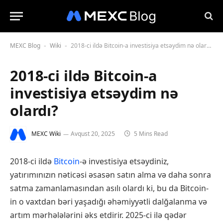
MEXC Blog
Wiki
2018-ci ildə Bitcoin-a investisiya etsəydim nə olardı?
-
-
2018-ci ildə Bitcoin-a
investisiya etsəydim nə
olardı?
MEXC Wiki
Avqust 20, 2025
5 Mins Read
2018-ci ildə
Bitcoin
-ə investisiya etsəydiniz,
yatırımınızın nəticəsi əsasən satın alma və daha sonra
satma zamanlamasından asılı olardı ki, bu da Bitcoin-
in o vaxtdan bəri yaşadığı əhəmiyyətli dalğalanma və
artım mərhələlərini əks etdirir. 2025-ci ilə qədər