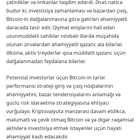
çətinliklər və imkanlar təqdim edərdi. Əsas nəticə
budur ki, investisiya zamanlaması və bazardan çıxış,
Bitcoin-in dalğalanmasına görə gəlirləri əhəmiyyətli
dərəcədə təsir edir. Qiymət enişlərini həll edən
uzunmüddətli sahiblər növbəti illərdə müşahidə
olunan zirvələrdən əhəmiyyətli qazanc ala bilərlər.
Əksinə, aktiv treyderlər qısa müddətli qazanc üçün
dalğalanmadan faydalana bilərlər.
Potensial investorlar üçün Bitcoin-in tarixi
performansı strateji giriş və çıxış nöqtələrinin
əhəmiyyətini, bazar tendensiyalarını anlamağı və
güclü risk idarəetmə strategiyasına ehtiyacı
vurğulayır. Kriptovalyuta mənzərəsi davam etdikcə,
məlumatlı və çevik olmaq Bitcoin və ya digər rəqəmsal
aktivlərə investisiya etmək istəyənlər üçün həyati
əhəmiyyət kəsb edəcəkdir.