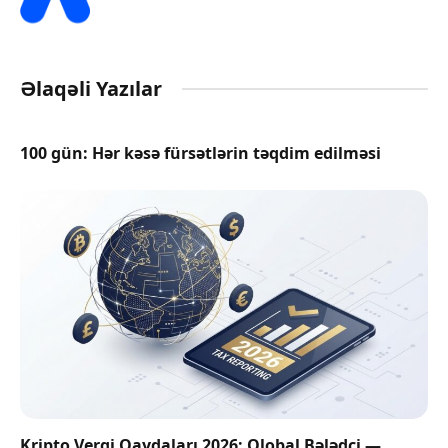
Əlaqəli Yazılar
100 gün: Hər kəsə fürsətlərin təqdim edilməsi
Kripto Vergi Qaydaları 2026: Qlobal Bələdçi —