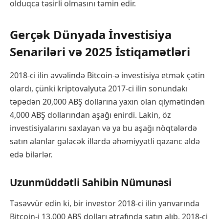
olduqca təsirli olmasını təmin edir.
Gerçək Dünyada İnvestisiya
Senariləri və 2025 İstiqamətləri
2018-ci ilin əvvəlində Bitcoin-ə investisiya etmək çətin
olardı, çünki kriptovalyuta 2017-ci ilin sonundakı
təpədən 20,000 ABŞ dollarına yaxın olan qiymətindən
4,000 ABŞ dollarından aşağı enirdi. Lakin, öz
investisiyalarını saxlayan və ya bu aşağı nöqtələrdə
satın alanlar gələcək illərdə əhəmiyyətli qazanc əldə
edə bilərlər.
Uzunmüddətli Sahibin Nümunəsi
Təsəvvür edin ki, bir investor 2018-ci ilin yanvarında
Bitcoin-i 13,000 ABŞ dolları ətrafında satın alıb. 2018-ci