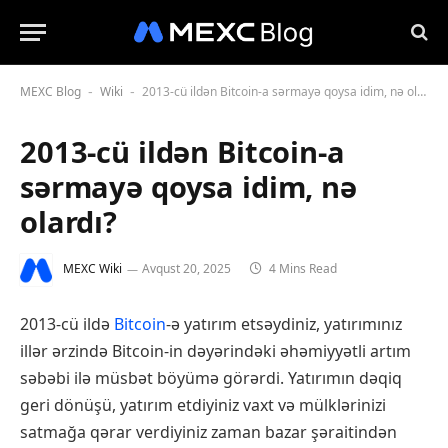
MEXC Blog
Wiki
2013-cü ildən Bitcoin-a sərmayə qoysa idim, nə olardı?
-
-
2013-cü ildən Bitcoin-a
sərmayə qoysa idim, nə
olardı?
MEXC Wiki
Avqust 20, 2025
4 Mins Read
2013-cü ildə
Bitcoin
-ə yatırım etsəydiniz, yatırımınız
illər ərzində Bitcoin-in dəyərindəki əhəmiyyətli artım
səbəbi ilə müsbət böyümə görərdi. Yatırımın dəqiq
geri dönüşü, yatırım etdiyiniz vaxt və mülklərinizi
satmağa qərar verdiyiniz zaman bazar şəraitindən