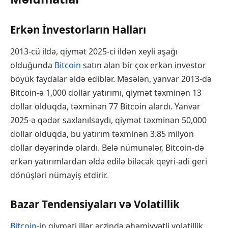
Erkən İnvestorların Halları
2013-cü ildə, qiymət 2025-ci ildən xeyli aşağı
olduğunda
Bitcoin
satın alan bir çox erkən investor
böyük faydalar əldə ediblər. Məsələn, yanvar 2013-də
Bitcoin-ə 1,000 dollar yatırımı, qiymət təxminən 13
dollar olduqda, təxminən 77 Bitcoin alardı. Yanvar
2025-ə qədər saxlanılsaydı, qiymət təxminən 50,000
dollar olduqda, bu yatırım təxminən 3.85 milyon
dollar dəyərində olardı. Belə nümunələr, Bitcoin-də
erkən yatırımlardan əldə edilə biləcək qeyri-adi geri
dönüşləri nümayiş etdirir.
Bazar Tendensiyaları və Volatillik
Bitcoin
-in qiyməti illər ərzində əhəmiyyətli volatillik