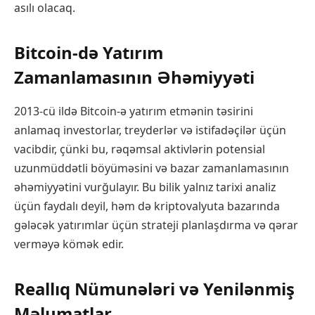
asılı olacaq.
Bitcoin-də Yatırım
Zamanlamasının Əhəmiyyəti
2013-cü ildə Bitcoin-ə yatırım etmənin təsirini
anlamaq investorlar, treyderlər və istifadəçilər üçün
vacibdir, çünki bu, rəqəmsal aktivlərin potensial
uzunmüddətli böyüməsini və bazar zamanlamasının
əhəmiyyətini vurğulayır. Bu bilik yalnız tarixi analiz
üçün faydalı deyil, həm də kriptovalyuta bazarında
gələcək yatırımlar üçün strateji planlaşdırma və qərar
verməyə kömək edir.
Reallıq Nümunələri və Yenilənmiş
Məlumatlar