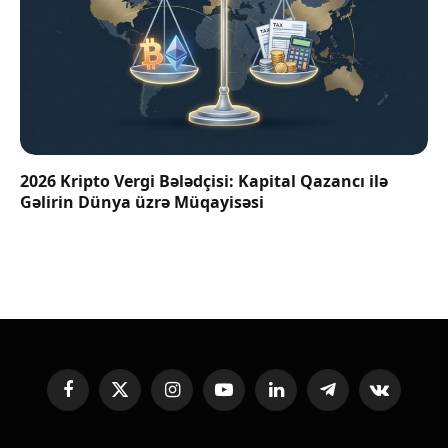
2026 Kripto Vergi Bələdçisi: Kapital Qazancı ilə
Gəlirin Dünya üzrə Müqayisəsi
Facebook
X
Instagram
YouTube
LinkedIn
Telegram
VKontakte
(Twitter)