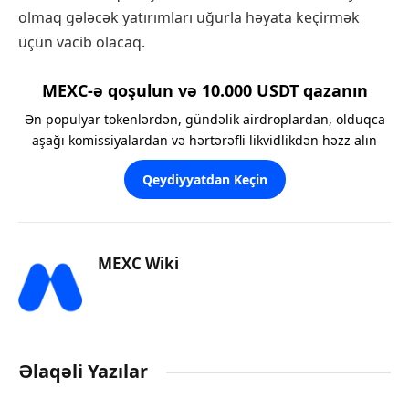
olmaq gələcək yatırımları uğurla həyata keçirmək
üçün vacib olacaq.
MEXC-ə qoşulun və 10.000 USDT qazanın
Ən populyar tokenlərdən, gündəlik airdroplardan, olduqca
aşağı komissiyalardan və hərtərəfli likvidlikdən həzz alın
Qeydiyyatdan Keçin
MEXC Wiki
Əlaqəli Yazılar