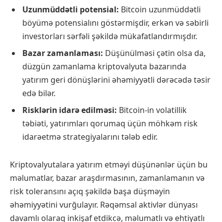
Uzunmüddətli potensial:
Bitcoin uzunmüddətli
böyümə potensialını göstərmişdir, erkən və səbirli
investorları sərfəli şəkildə mükafatlandırmışdır.
Bazar zamanlaması:
Düşünülməsi çətin olsa da,
düzgün zamanlama kriptovalyuta bazarında
yatırım geri dönüşlərini əhəmiyyətli dərəcədə təsir
edə bilər.
Risklərin idarə edilməsi:
Bitcoin-in volatillik
təbiəti, yatırımları qorumaq üçün möhkəm risk
idarəetmə strategiyalarını tələb edir.
Kriptovalyutalara yatırım etməyi düşünənlər üçün bu
məlumatlar, bazar araşdırmasının, zamanlamanın və
risk toleransını açıq şəkildə başa düşməyin
əhəmiyyətini vurğulayır. Rəqəmsal aktivlər dünyası
davamlı olaraq inkişaf etdikcə, məlumatlı və ehtiyatlı