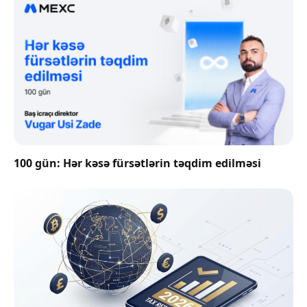
100 gün: Hər kəsə fürsətlərin təqdim edilməsi