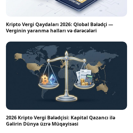
Kripto Vergi Qaydaları 2026: Qlobal Bələdçi —
Verginin yaranma halları və dərəcələri
2026 Kripto Vergi Bələdçisi: Kapital Qazancı ilə
Gəlirin Dünya üzrə Müqayisəsi