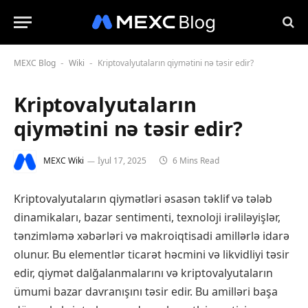
MEXC Blog
Wiki
Kriptovalyutaların qiymətini nə təsir edir?
-
-
Kriptovalyutaların
qiymətini nə təsir edir?
MEXC Wiki
İyul 17, 2025
6 Mins Read
Kriptovalyutaların qiymətləri əsasən təklif və tələb
dinamikaları, bazar sentimenti, texnoloji irəliləyişlər,
tənzimləmə xəbərləri və makroiqtisadi amillərlə idarə
olunur. Bu elementlər ticarət həcmini və likvidliyi təsir
edir, qiymət dalğalanmalarını və kriptovalyutaların
ümumi bazar davranışını təsir edir. Bu amilləri başa