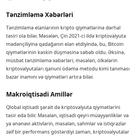
Tənzimləmə Xəbərləri
Tənzimləmə elanlarının kripto qiymətlərinə dərhal
təsiri ola bilər. Məsələn, Çin 2021-ci ildə kriptovalyuta
mədənçiliyinə qadağanın elan etdiyində, bu, Bitcoin
qiymətlərinin kəskin düşməsinə səbəb oldu. Əksinə,
müsbət tənzimləmə xəbərləri, məsələn, ölkələrin
kriptovalyutaları qanuni ödəmə metodu kimi tanıması
bazar inamını və qiymətləri artıra bilər.
Makroiqtisadi Amillər
Qlobal iqtisadi şərait də kriptovalyuta qiymətlərini
təsir edə bilir. Məsələn, iqtisadi qeyri-müəyyənliklər və
ya ənənəvi aktivlərin, məsələn, səhmlər və istiqrazlar
zəif bir performans göstərdiyi zaman, kriptovalyutalar