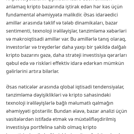
anlamaq kripto bazarında iştirak edən hər kəs üçün
fundamental əhəmiyyətə malikdir. Əsas idarəedici
amillər arasında təklif və tələb dinamikaları, bazar
sentimenti, texnoloji irəliləyişlər, tənzimləmə xəbərləri
və makroiqtisadi amillər var. Bu amillərlə tanış olaraq,
investorlar və treyderlər daha yaxşı bir şəkildə dalğalı
kripto bazarını gəzə, daha strateji investisiya qərarları
qəbul edə və riskləri effektiv idarə edərkən mümkün
gəlirlərini artıra bilərlər.
Əsas nəticələr arasında qlobal iqtisadi tendensiyalar,
tənzimləmə dəyişiklikləri və kripto sahəsindəki
texnoloji irəliləyişlərlə bağlı məlumatlı qalmağın
əhəmiyyəti göstərilir. Bundan əlavə, bazar analizi üçün
vasitələrdən istifadə etmək və müxtəlifləşdirilmiş
investisiya portfelinə sahib olmaq kripto