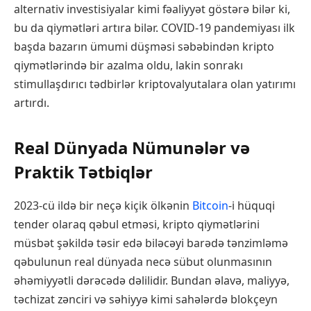
alternativ investisiyalar kimi fəaliyyət göstərə bilər ki,
bu da qiymətləri artıra bilər. COVID-19 pandemiyası ilk
başda bazarın ümumi düşməsi səbəbindən kripto
qiymətlərində bir azalma oldu, lakin sonrakı
stimullaşdırıcı tədbirlər kriptovalyutalara olan yatırımı
artırdı.
Real Dünyada Nümunələr və
Praktik Tətbiqlər
2023-cü ildə bir neçə kiçik ölkənin
Bitcoin
-i hüquqi
tender olaraq qəbul etməsi, kripto qiymətlərini
müsbət şəkildə təsir edə biləcəyi barədə tənzimləmə
qəbulunun real dünyada necə sübut olunmasının
əhəmiyyətli dərəcədə dəlilidir. Bundan əlavə, maliyyə,
təchizat zənciri və səhiyyə kimi sahələrdə blokçeyn