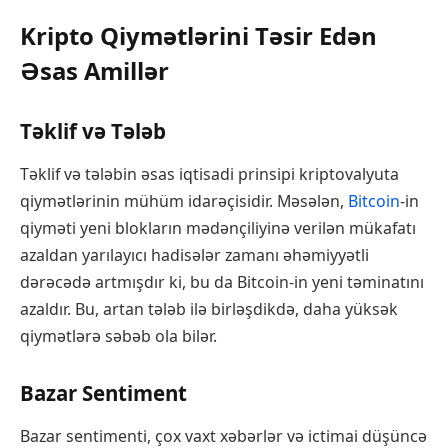
Kripto Qiymətlərini Təsir Edən
Əsas Amillər
Təklif və Tələb
Təklif və tələbin əsas iqtisadi prinsipi kriptovalyuta
qiymətlərinin mühüm idarəçisidir. Məsələn,
Bitcoin
-in
qiyməti yeni blokların mədənçiliyinə verilən mükafatı
azaldan yarılayıcı hadisələr zamanı əhəmiyyətli
dərəcədə artmışdır ki, bu da Bitcoin-in yeni təminatını
azaldır. Bu, artan tələb ilə birləşdikdə, daha yüksək
qiymətlərə səbəb ola bilər.
Bazar Sentiment
Bazar sentimenti, çox vaxt xəbərlər və ictimai düşüncə