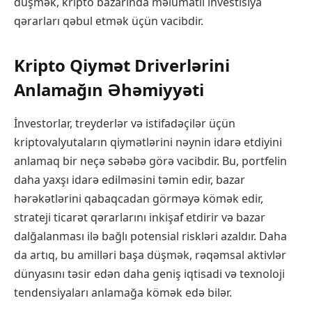
düşmək, kripto bazarında məlumatlı investisiya
qərarları qəbul etmək üçün vacibdir.
Kripto Qiymət Driverlərini
Anlamağın Əhəmiyyəti
İnvestorlar, treyderlər və istifadəçilər üçün
kriptovalyutaların qiymətlərini nəynin idarə etdiyini
anlamaq bir neçə səbəbə görə vacibdir. Bu, portfelin
daha yaxşı idarə edilməsini təmin edir, bazar
hərəkətlərini qabaqcadan görməyə kömək edir,
strateji ticarət qərarlarını inkişaf etdirir və bazar
dalğalanması ilə bağlı potensial riskləri azaldır. Daha
da artıq, bu amilləri başa düşmək, rəqəmsal aktivlər
dünyasını təsir edən daha geniş iqtisadi və texnoloji
tendensiyaları anlamağa kömək edə bilər.