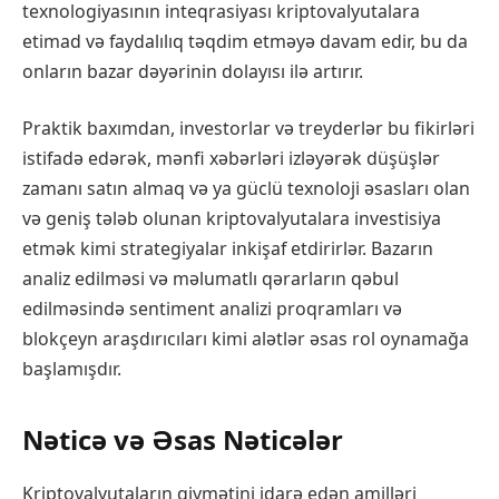
texnologiyasının inteqrasiyası kriptovalyutalara
etimad və faydalılıq təqdim etməyə davam edir, bu da
onların bazar dəyərinin dolayısı ilə artırır.
Praktik baxımdan, investorlar və treyderlər bu fikirləri
istifadə edərək, mənfi xəbərləri izləyərək düşüşlər
zamanı satın almaq və ya güclü texnoloji əsasları olan
və geniş tələb olunan kriptovalyutalara investisiya
etmək kimi strategiyalar inkişaf etdirirlər. Bazarın
analiz edilməsi və məlumatlı qərarların qəbul
edilməsində sentiment analizi proqramları və
blokçeyn araşdırıcıları kimi alətlər əsas rol oynamağa
başlamışdır.
Nəticə və Əsas Nəticələr
Kriptovalyutaların qiymətini idarə edən amilləri