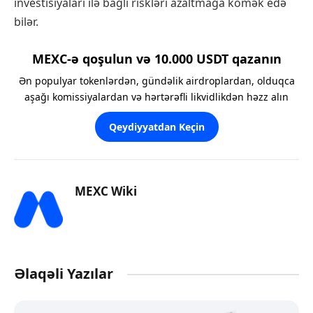
investisiyaları ilə bağlı riskləri azaltmağa kömək edə
bilər.
MEXC-ə qoşulun və 10.000 USDT qazanın
Ən populyar tokenlərdən, gündəlik airdroplardan, olduqca
aşağı komissiyalardan və hərtərəfli likvidlikdən həzz alın
Qeydiyyatdan Keçin
MEXC Wiki
Əlaqəli Yazılar