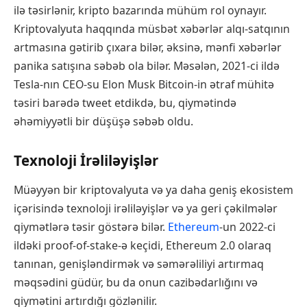
ilə təsirlənir, kripto bazarında mühüm rol oynayır.
Kriptovalyuta haqqında müsbət xəbərlər alqı-satqının
artmasına gətirib çıxara bilər, əksinə, mənfi xəbərlər
panika satışına səbəb ola bilər. Məsələn, 2021-ci ildə
Tesla-nın CEO-su Elon Musk Bitcoin-in ətraf mühitə
təsiri barədə tweet etdikdə, bu, qiymətində
əhəmiyyətli bir düşüşə səbəb oldu.
Texnoloji İrəliləyişlər
Müəyyən bir kriptovalyuta və ya daha geniş ekosistem
içərisində texnoloji irəliləyişlər və ya geri çəkilmələr
qiymətlərə təsir göstərə bilər.
Ethereum
-un 2022-ci
ildəki proof-of-stake-ə keçidi, Ethereum 2.0 olaraq
tanınan, genişləndirmək və səmərəliliyi artırmaq
məqsədini güdür, bu da onun cazibədarlığını və
qiymətini artırdığı gözlənilir.