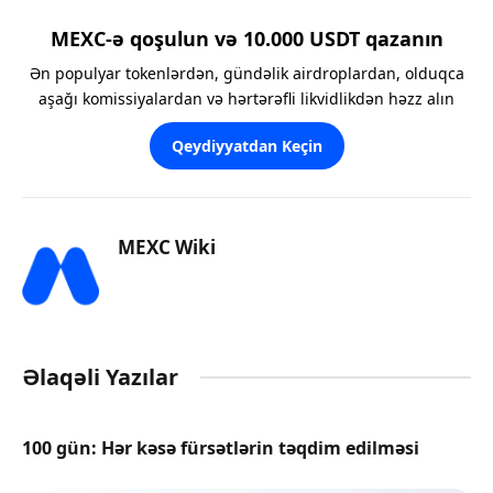
MEXC-ə qoşulun və 10.000 USDT qazanın
Ən populyar tokenlərdən, gündəlik airdroplardan, olduqca
aşağı komissiyalardan və hərtərəfli likvidlikdən həzz alın
Qeydiyyatdan Keçin
MEXC Wiki
Əlaqəli Yazılar
100 gün: Hər kəsə fürsətlərin təqdim edilməsi