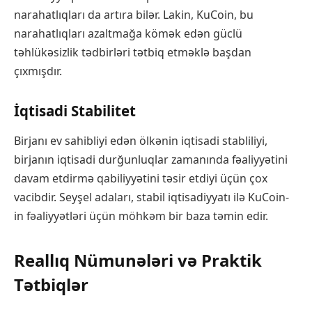
narahatlıqları da artıra bilər. Lakin, KuCoin, bu
narahatlıqları azaltmağa kömək edən güclü
təhlükəsizlik tədbirləri tətbiq etməklə başdan
çıxmışdır.
İqtisadi Stabilitet
Birjanı ev sahibliyi edən ölkənin iqtisadi stabliliyi,
birjanın iqtisadi durğunluqlar zamanında fəaliyyətini
davam etdirmə qabiliyyətini təsir etdiyi üçün çox
vacibdir. Seyşel adaları, stabil iqtisadiyyatı ilə KuCoin-
in fəaliyyətləri üçün möhkəm bir baza təmin edir.
Reallıq Nümunələri və Praktik
Tətbiqlər