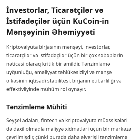
İnvestorlar, Ticarətçilər və
İstifadəçilər üçün KuCoin-in
Mənşəyinin Əhəmiyyəti
Kriptovalyuta birjasının mənşəyi, investorlar,
ticarətçilər və istifadəçilər üçün bir çox səbəblərin
nəticəsi olaraq kritik bir amildir. Tənzimləmə
uyğunluğu, əməliyyat təhlükəsizliyi və mənşə
ölkəsinin iqtisadi stabilitesi, birjanın etibarlılığı və
effektivliyində mühüm rol oynayır.
Tənzimləmə Mühiti
Seyşel adaları, fintech və kriptovalyuta müəssisələri
də daxil olmaqla maliyyə xidmətləri üçün bir mərkəzə
çevrilmişdir, çünki burada daha əlverişli tənzimləmə