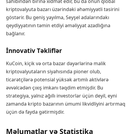
sahibindən birinə xidmət edir, bu da onun qlobal
kriptovalyuta bazarı üzərindəki əhəmiyyətli təsirini
göstərir. Bu geniş yayılma, Seyşel adalarındakı
qeydiyyatının təmin etdiyi əməliyyat azadlığına
bağlanır.
İnnovativ Təkliflər
KuCoin, kiçik və orta bazar dəyərlərinə malik
kriptovalyutaların siyahısında pioner olub,
ticarətçilərə potensial yüksək artımlı aktivlərə
əvvəlcədən çıxış imkanı təqdim etmişdir. Bu
strategiya, yalnız ağıllı investorlar üçün deyil, eyni
zamanda kripto bazarının ümumi likvidliyini artırmaq
üçün də fayda gətirmişdir.
Məlumatlar və Statistika