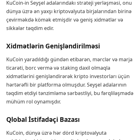
KuCoin-in Seyşel adalarındakı strateji yerləşməsi, onu
dünya üzrə ən yaxşı kriptovalyuta birjalarından birinə
çevirməkdə kömək etmişdir və geniş xidmətlər və
sikkələr təqdim edir.
Xidmətlərin Genişləndirilməsi
KuCoin yaradıldığı gündən etibarən, mərclər və marja
ticarəti, borc vermə və staking daxil olmaqla
xidmətlərini genişləndirərək kripto investorları üçün
hərtərəfli bir platforma olmuşdur. Seyşel adalarının
təqdim etdiyi tənzimləmə sərbəstliyi, bu fərqliləşmədə
mühüm rol oynamışdır.
Qlobal İstifadəçi Bazası
KuCoin, dünya üzrə hər dörd kriptovalyuta