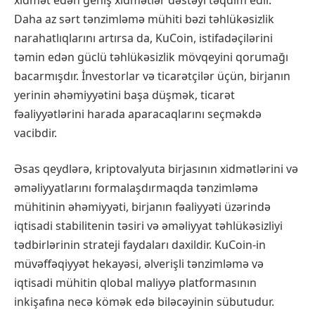
Daha az sərt tənzimləmə mühiti bəzi təhlükəsizlik
narahatlıqlarını artırsa da, KuCoin, istifadəçilərini
təmin edən güclü təhlükəsizlik mövqeyini qorumağı
bacarmışdır. İnvestorlar və ticarətçilər üçün, birjanın
yerinin əhəmiyyətini başa düşmək, ticarət
fəaliyyətlərini harada aparacaqlarını seçməkdə
vacibdir.
Əsas qeydlərə, kriptovalyuta birjasının xidmətlərini və
əməliyyatlarını formalaşdırmaqda tənzimləmə
mühitinin əhəmiyyəti, birjanın fəaliyyəti üzərində
iqtisadi stabilitenin təsiri və əməliyyat təhlükəsizliyi
tədbirlərinin strateji faydaları daxildir. KuCoin-in
müvəffəqiyyət hekayəsi, əlverişli tənzimləmə və
iqtisadi mühitin qlobal maliyyə platformasının
inkişafına necə kömək edə biləcəyinin sübutudur.