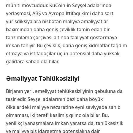
mühiti mövcuddur. KuCoin-in Seyşel adalarında
yerləşməsi, ABŞ və Avropa İttifaqı kimi daha sərt
yurisdiksiyalara nisbətən maliyyə əməliyyatları
baxımından daha geniş çeviklik təmin edən bir
tənzimləmə çərçivəsi altında fəaliyyət göstərməyə
imkan tanıyır. Bu çeviklik, daha geniş xidmətlər təqdim
etməyə və istifadəçilər üçün potensial daha yüksək
gəlirlərə səbəb ola bilər.
Əməliyyat Təhlükəsizliyi
Birjanın yeri, əməliyyat təhlükəsizliyinin qəbuluna da
təsir edir. Seyşel adalarının bəzi daha böyük
ölkələrdəki maliyyə nəzarətinə eyni səviyyədə sahib
olmaması, iki tərəfi kəsilmiş qılınc ola bilər. Bu,
yenilikçi yanaşmalara imkan yaratsa da, təhlükəsizlik
və maliyyə pis idarəetmə potensialına dair