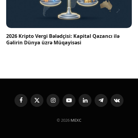
2026 Kripto Vergi Bələdçisi: Kapital Qazancı ilə
Gəlirin Dünya üzrə Müqayisəsi
Facebook
X
Instagram
YouTube
LinkedIn
Telegram
VKontakte
(Twitter)
© 2026
MEXC