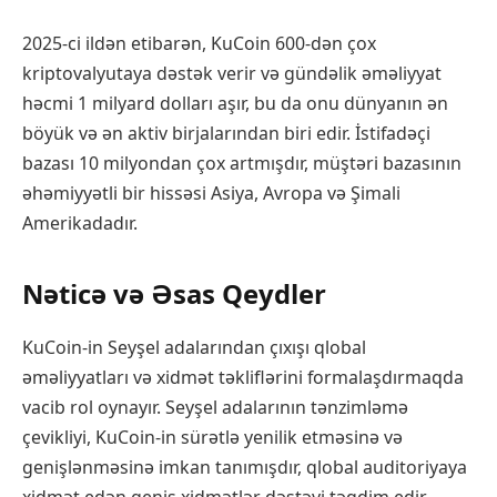
2025-ci ildən etibarən, KuCoin 600-dən çox
kriptovalyutaya dəstək verir və gündəlik əməliyyat
həcmi 1 milyard dolları aşır, bu da onu dünyanın ən
böyük və ən aktiv birjalarından biri edir. İstifadəçi
bazası 10 milyondan çox artmışdır, müştəri bazasının
əhəmiyyətli bir hissəsi Asiya, Avropa və Şimali
Amerikadadır.
Nəticə və Əsas Qeydler
KuCoin-in Seyşel adalarından çıxışı qlobal
əməliyyatları və xidmət təkliflərini formalaşdırmaqda
vacib rol oynayır. Seyşel adalarının tənzimləmə
çevikliyi, KuCoin-in sürətlə yenilik etməsinə və
genişlənməsinə imkan tanımışdır, qlobal auditoriyaya
xidmət edən geniş xidmətlər dəstəyi təqdim edir.