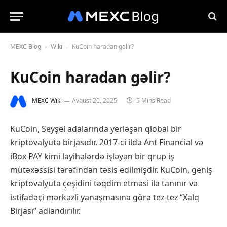
MEXC Blog
Wiki
KuCoin haradan gəlir?
-
-
KuCoin haradan gəlir?
MEXC Wiki
Avqust 20, 2025
5 Mins Read
KuCoin, Seyşel adalarında yerləşən qlobal bir
kriptovalyuta birjasıdır. 2017-ci ildə Ant Financial və
iBox PAY kimi layihələrdə işləyən bir qrup iş
mütəxəssisi tərəfindən təsis edilmişdir. KuCoin, geniş
kriptovalyuta çeşidini təqdim etməsi ilə tanınır və
istifadəçi mərkəzli yanaşmasına görə tez-tez “Xalq
Birjası” adlandırılır.