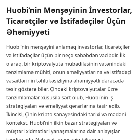
Huobi’nin Mənşəyinin İnvestorlar,
Ticarətçilər və İstifadəçilər Üçün
Əhəmiyyəti
Huobi’nin mənşəyini anlamaq investorlar, ticarətçilər
və istifadəçilər üçün bir neçə səbəbdən vacibdir. İlk
olaraq, bir kriptovalyuta mübadiləsinin vətənindəki
tənzimləmə mühiti, onun əməliyyatlarına və istifadəçi
vəsaitlərinin təhlükəsizliyinə əhəmiyyətli dərəcədə
təsir göstərə bilər. Çindəki kriptovalyutalar üzrə
tənzimləmələr xüsusilə sərt olub, Huobi’nin iş
strategiyaları və əməliyyat qərarlarına təsir edib.
İkincisi, Çinin kripto sənayesindəki tarixi və mədəni
kontekst, Huobi’nin ilkin bazar strategiyaları və
müştəri xidmətləri yanaşmalarına dair anlayışlar
təqdim edir. Nəhayət, mənşəyin bilinməsi,