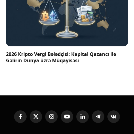
2026 Kripto Vergi Bələdçisi: Kapital Qazancı ilə
Gəlirin Dünya üzrə Müqayisəsi
Facebook
X
Instagram
YouTube
LinkedIn
Telegram
VKontakte
(Twitter)