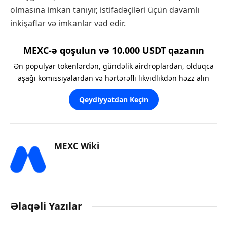
olmasına imkan tanıyır, istifadəçiləri üçün davamlı
inkişaflar və imkanlar vəd edir.
MEXC-ə qoşulun və 10.000 USDT qazanın
Ən populyar tokenlərdən, gündəlik airdroplardan, olduqca
aşağı komissiyalardan və hərtərəfli likvidlikdən həzz alın
Qeydiyyatdan Keçin
MEXC Wiki
Əlaqəli Yazılar