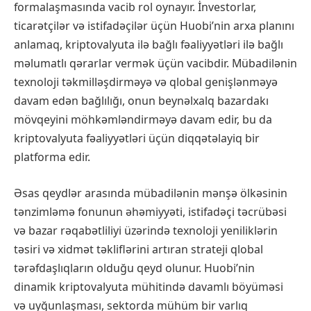
formalaşmasında vacib rol oynayır. İnvestorlar,
ticarətçilər və istifadəçilər üçün Huobi’nin arxa planını
anlamaq, kriptovalyuta ilə bağlı fəaliyyətləri ilə bağlı
məlumatlı qərarlar vermək üçün vacibdir. Mübadilənin
texnoloji təkmilləşdirməyə və qlobal genişlənməyə
davam edən bağlılığı, onun beynəlxalq bazardakı
mövqeyini möhkəmləndirməyə davam edir, bu da
kriptovalyuta fəaliyyətləri üçün diqqətəlayiq bir
platforma edir.
Əsas qeydlər arasında mübadilənin mənşə ölkəsinin
tənzimləmə fonunun əhəmiyyəti, istifadəçi təcrübəsi
və bazar rəqabətliliyi üzərində texnoloji yeniliklərin
təsiri və xidmət təkliflərini artıran strateji qlobal
tərəfdaşlıqların olduğu qeyd olunur. Huobi’nin
dinamik kriptovalyuta mühitində davamlı böyüməsi
və uyğunlaşması, sektorda mühüm bir varlıq