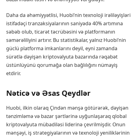
Daha da əhəmiyyətlisi, Huobi’nin texnoloji irəliləyişləri
istifadəçi tranzaksiyalarının saniyədə 40% artımına
səbəb olub, ticarət təcrübəsini və platformanın
səmərəliliyini artırır. Bu statistikalar, yalnız Huobi’nin
güclü platforma imkanlarını deyil, eyni zamanda
sürətlə dəyişən kriptovalyuta bazarında rəqabət
üstünlüyünü qorumağa olan bağlılığını nümayiş
etdirir.
Nəticə və Əsas Qeydlər
Huobi, ilkin olaraq Çindən mənşə götürərək, dəyişən
tənzimləmə və bazar şərtlərinə uyğunlaşaraq qlobal
kriptovalyuta mübadiləsi liderinə çevrilmişdir. Onun
mənşəyi, iş strategiyalarının və texnoloji yeniliklərinin