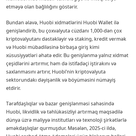
etməyə olan bağlılığını göstərir.
Bundan əlavə, Huobi xidmətlərini Huobi Wallet ilə
genişləndirib, bu çoxvalyuta cüzdanı 1,000-dən çox
kriptovalyutanı dəstəkləyir və staking, kredit vermək
və Huobi mübadiləsinə birbaşa giriş kimi
xüsusiyyətləri əhatə edir. Bu genişlənmə yalnız xidmət
çeşidlərini artırmır, həm də istifadəçi iştirakını və
saxlanmasını artırır, Huobi’nin kriptovalyuta
sektorundakı dəyişənlik və böyüməsini nümayiş
etdirir.
Tərəfdaşlıqlar və bazar genişlənməsi sahəsində
Huobi, likvidlik və təhlükəsizliyi artırmaq məqsədilə
dünya üzrə maliyyə institutları və texnoloji şirkətlərlə
əməkdaşlıqlar qurmuşdur. Məsələn, 2025-ci ildə,