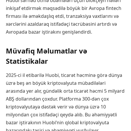
Huobi sərhəd ötmə ödəmələri üçün blokçeyn həlləri
inkişaf etdirmək məqsədilə böyük bir Avropa fintech
firması ilə əməkdaşlıq etdi, tranzaksiya vaxtlarını və
xərclərini azaldaraq istifadəçi təcrübəsini artırdı və
Avropada bazar iştirakını genişləndirdi.
Müvafiq Məlumatlar və
Statistikalar
2025-ci il etibarilə Huobi, ticarət həcminə görə dünya
üzrə beş ən böyük kriptovalyuta mübadilələri
arasında yer alır, gündəlik orta ticarət həcmi 5 milyard
ABŞ dollarından çoxdur. Platforma 300-dən çox
kriptovalyutaya dəstək verir və dünya üzrə 10
milyondan çox istifadəçi qeydə alıb. Bu əhəmiyyətli
bazar iştirakının Huobi’nin qlobal kriptovalyuta
bazarındakı təsiri və əhəmiyyəti vurğulayır.