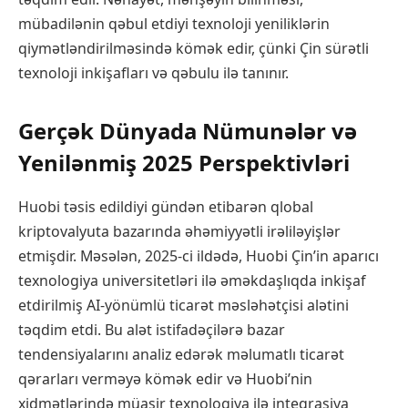
mübadilənin qəbul etdiyi texnoloji yeniliklərin
qiymətləndirilməsində kömək edir, çünki Çin sürətli
texnoloji inkişafları və qəbulu ilə tanınır.
Gerçək Dünyada Nümunələr və
Yenilənmiş 2025 Perspektivləri
Huobi təsis edildiyi gündən etibarən qlobal
kriptovalyuta bazarında əhəmiyyətli irəliləyişlər
etmişdir. Məsələn, 2025-ci ildədə, Huobi Çin’in aparıcı
texnologiya universitetləri ilə əməkdaşlıqda inkişaf
etdirilmiş AI-yönümlü ticarət məsləhətçisi alətini
təqdim etdi. Bu alət istifadəçilərə bazar
tendensiyalarını analiz edərək məlumatlı ticarət
qərarları verməyə kömək edir və Huobi’nin
xidmətlərində müasir texnologiya ilə inteqrasiya