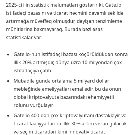
2025-ci ilin statistik məlumatları göstərir ki, Gate.io
istifadəçi bazasını və ticarət həcmini davamlı şəkildə
artırmağa müvəffəq olmuşdur, dəyişən tənzimləmə
mühitlərinə baxmayaraq. Burada bəzi əsas
statistikalar var:
Gate.io-nun istifadəçi bazası köçürüldükdən sonra
illik 20% artmışdır, dünya üzrə 10 milyondan çox
istifadəçiyə çatıb.
Mübadilə gündə ortalama 5 milyard dollar
məbləğində əməliyyatları emal edir, bu da onun
qlobal kriptovalyuta bazarındakı əhəmiyyətli
rolunu vurğulayır.
Gate.io 400-dən çox kriptovalyutanı dəstəkləyir və
ticarət fəaliyyətlərinə illik 30% artım verən gələcək
və seçim ticarətləri kimi innovativ ticarət