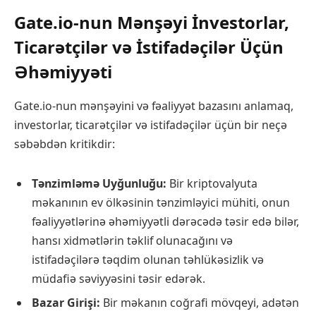
Gate.io-nun Mənşəyi İnvestorlar,
Ticarətçilər və İstifadəçilər Üçün
Əhəmiyyəti
Gate.io-nun mənşəyini və fəaliyyət bazasını anlamaq,
investorlar, ticarətçilər və istifadəçilər üçün bir neçə
səbəbdən kritikdir:
Tənzimləmə Uyğunluğu:
Bir kriptovalyuta
məkanının ev ölkəsinin tənzimləyici mühiti, onun
fəaliyyətlərinə əhəmiyyətli dərəcədə təsir edə bilər,
hansı xidmətlərin təklif olunacağını və
istifadəçilərə təqdim olunan təhlükəsizlik və
müdafiə səviyyəsini təsir edərək.
Bazar Girişi:
Bir məkanın coğrafi mövqeyi, adətən