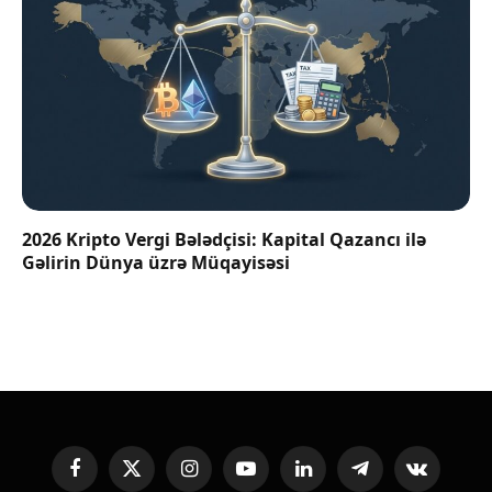
2026 Kripto Vergi Bələdçisi: Kapital Qazancı ilə
Gəlirin Dünya üzrə Müqayisəsi
Facebook
X
Instagram
YouTube
LinkedIn
Telegram
VKontakte