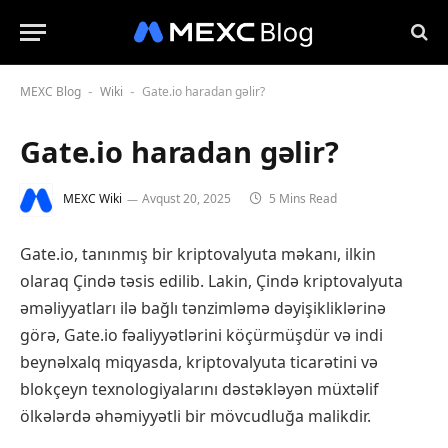
MEXC Blog
Wiki
Gate.io haradan gəlir?
-
-
Gate.io haradan gəlir?
MEXC Wiki
Avqust 20, 2025
5 Mins Read
Gate.io, tanınmış bir kriptovalyuta məkanı, ilkin
olaraq Çində təsis edilib. Lakin, Çində kriptovalyuta
əməliyyatları ilə bağlı tənzimləmə dəyişikliklərinə
görə, Gate.io fəaliyyətlərini köçürmüşdür və indi
beynəlxalq miqyasda, kriptovalyuta ticarətini və
blokçeyn texnologiyalarını dəstəkləyən müxtəlif
ölkələrdə əhəmiyyətli bir mövcudluğa malikdir.