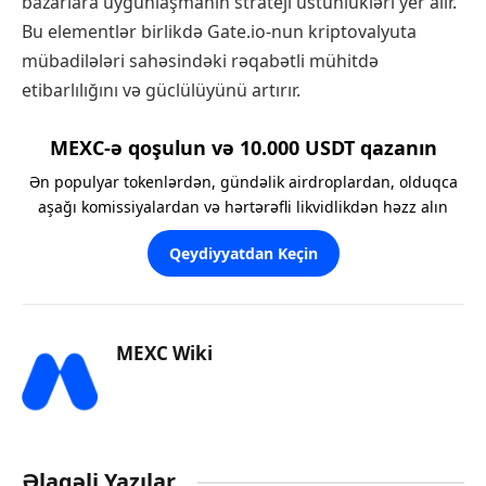
bazarlara uyğunlaşmanın strateji üstünlükləri yer alır.
Bu elementlər birlikdə Gate.io-nun kriptovalyuta
mübadilələri sahəsindəki rəqabətli mühitdə
etibarlılığını və güclülüyünü artırır.
MEXC-ə qoşulun və 10.000 USDT qazanın
Ən populyar tokenlərdən, gündəlik airdroplardan, olduqca
aşağı komissiyalardan və hərtərəfli likvidlikdən həzz alın
Qeydiyyatdan Keçin
MEXC Wiki
Əlaqəli Yazılar