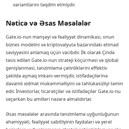
variantlarını təqdim etmişdir.
Nəticə və Əsas Məsələlər
Gate.io-nun mənşəyi və fəaliyyət dinamikası, onun
biznes modelini və kriptovalyuta bazarındakı etimad
səviyyəsini anlamaq üçün vacibdir. İlk olarak Çində
təsis edilən Gate.io-nun strateji köçürməsi və qlobal
genişlənməsi, tənzimləmə çətinliklərini effektiv
şəkildə aşmaq imkanı vermişdir, istifadəçilərinə
davamlı xidmət mükəmməlliyini və təhlükəsizliyi təmin
edir. İnvestorlar, ticarətçilər və istifadəçilər Gate.io-nu
seçərkən bu amilləri nəzərə almalıdırlar.
Əsas məsələlər arasında tənzimləmə uyğunluğunun
əhəmiyyəti, fəaliyyət sabitliyinin faydaları və yerel