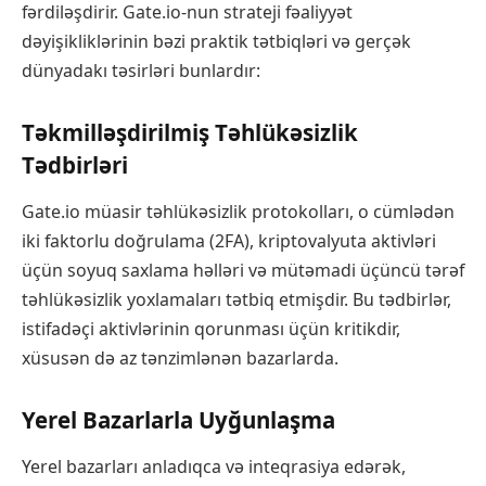
fərdiləşdirir. Gate.io-nun strateji fəaliyyət
dəyişikliklərinin bəzi praktik tətbiqləri və gerçək
dünyadakı təsirləri bunlardır:
Təkmilləşdirilmiş Təhlükəsizlik
Tədbirləri
Gate.io müasir təhlükəsizlik protokolları, o cümlədən
iki faktorlu doğrulama (2FA), kriptovalyuta aktivləri
üçün soyuq saxlama həlləri və mütəmadi üçüncü tərəf
təhlükəsizlik yoxlamaları tətbiq etmişdir. Bu tədbirlər,
istifadəçi aktivlərinin qorunması üçün kritikdir,
xüsusən də az tənzimlənən bazarlarda.
Yerel Bazarlarla Uyğunlaşma
Yerel bazarları anladıqca və inteqrasiya edərək,