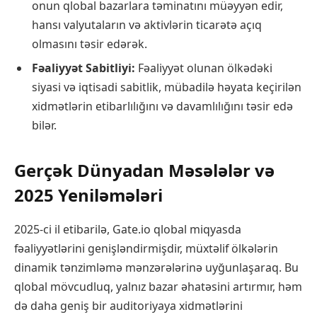
onun qlobal bazarlara təminatını müəyyən edir,
hansı valyutaların və aktivlərin ticarətə açıq
olmasını təsir edərək.
Fəaliyyət Sabitliyi:
Fəaliyyət olunan ölkədəki
siyasi və iqtisadi sabitlik, mübadilə həyata keçirilən
xidmətlərin etibarlılığını və davamlılığını təsir edə
bilər.
Gerçək Dünyadan Məsələlər və
2025 Yeniləmələri
2025-ci il etibarilə, Gate.io qlobal miqyasda
fəaliyyətlərini genişləndirmişdir, müxtəlif ölkələrin
dinamik tənzimləmə mənzərələrinə uyğunlaşaraq. Bu
qlobal mövcudluq, yalnız bazar əhatəsini artırmır, həm
də daha geniş bir auditoriyaya xidmətlərini