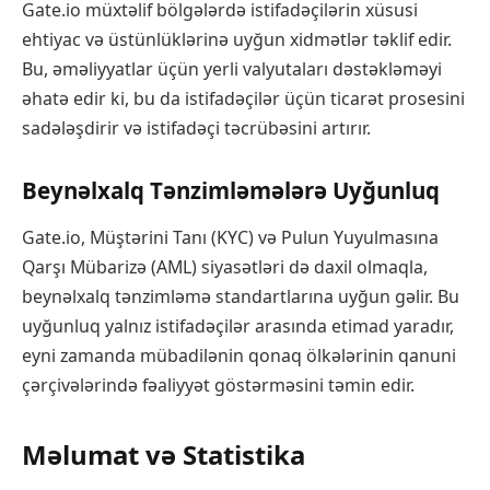
Gate.io müxtəlif bölgələrdə istifadəçilərin xüsusi
ehtiyac və üstünlüklərinə uyğun xidmətlər təklif edir.
Bu, əməliyyatlar üçün yerli valyutaları dəstəkləməyi
əhatə edir ki, bu da istifadəçilər üçün ticarət prosesini
sadələşdirir və istifadəçi təcrübəsini artırır.
Beynəlxalq Tənzimləmələrə Uyğunluq
Gate.io, Müştərini Tanı (KYC) və Pulun Yuyulmasına
Qarşı Mübarizə (AML) siyasətləri də daxil olmaqla,
beynəlxalq tənzimləmə standartlarına uyğun gəlir. Bu
uyğunluq yalnız istifadəçilər arasında etimad yaradır,
eyni zamanda mübadilənin qonaq ölkələrinin qanuni
çərçivələrində fəaliyyət göstərməsini təmin edir.
Məlumat və Statistika