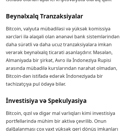
Beynəlxalq Tranzaksiyalar
Bitcoin, valyuta mübadiləsi və yüksək komissiya
xərcləri ilə əlaqəli olan ənənəvi bank sistemlərindən
daha sürətli və daha ucuz tranzaksiyalara imkan
verərək beynəlxalq ticarəti asanlaşdırır. Məsələn,
Almaniyada bir şirkət, Avro ilə İndoneziya Rupisi
arasında mübadilə kurslarından narahat olmadan,
Bitcoin-dən istifadə edərək İndoneziyada bir
təchizatçıya pul ödəyə bilər.
İnvestisiya və Spekulyasiya
Bitcoin, qızıl və digər mal varlıqları kimi investisiya
portfellərində mühim bir aktivə çevrilib. Onun
dalğalanması çox vaxt yüksək geri dönüş imkanları