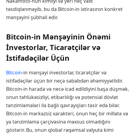
Nakamoto-nun kimliyi və yeri heç vaxt
təsdiqlənməyib, bu da Bitcoin-in ixtirasının konkret
mənşəyini şübhəli edir.
Bitcoin-in Mənşəyinin Önəmi
İnvestorlar, Ticarətçilər və
İstifadəçilər Üçün
Bitcoin
-in mənşəyi investorlar, ticarətçilər və
istifadəçilər üçün bir neçə səbəbdən əhəmiyyətlidir.
Bitcoin-in harada və necə icad edildiyini başa düşmək,
onun təhlükəsizliyi, etibarlılığı və potensial dövlət
tənzimləmələri ilə bağlı qavrayışları təsir edə bilər.
Bitcoin-in mərkəzsiz xarakteri, onun heç bir millətə və
ya tənzimləmə çərçivəsinə məxsus olmadığını
göstərir. Bu, onun qlobal rəqəmsal valyuta kimi