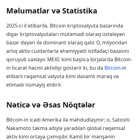
Məlumatlar və Statistika
2025-ci il etibarilə, Bitcoin kriptovalyuta bazarında
digər kriptovalyutaları mütəmadi olaraq üstələyən
bazar dəyəri ilə dominant olaraq qalır. O, milyondan
artıq aktiv cüzdanlarla əhəmiyyətli istifadəçi bazasını
qoruyub saxlayır. MEXC kimi başlıca birjalarda Bitcoin-
in ticarət həcmi aktivliyi göstərir ki, bu da
Bitcoin
-in
etibarlı rəqəmsal valyuta kimi davamlı maraq və
etimadı nümayiş etdirir.
Nəticə və Əsas Nöqtələr
Bitcoin-in icadı Amerika ilə məhdudlaşmır; o, Satoshi
Nakamoto takma adıyla yaradılan qlobal rəqəmsal
aktiv kimi ortaya çıxmışdır. Kamil bir mənşənin