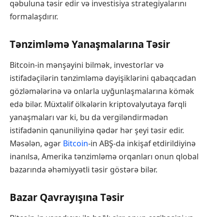
qəbuluna təsir edir və investisiya strategiyalarını
formalaşdırır.
Tənzimləmə Yanaşmalarına Təsir
Bitcoin-in mənşəyini bilmək, investorlar və
istifadəçilərin tənzimləmə dəyişiklərini qabaqcadan
gözləmələrinə və onlarla uyğunlaşmalarına kömək
edə bilər. Müxtəlif ölkələrin kriptovalyutaya fərqli
yanaşmaları var ki, bu da vergiləndirmədən
istifadənin qanuniliyinə qədər hər şeyi təsir edir.
Məsələn, əgər
Bitcoin
-in ABŞ-da inkişaf etdirildiyinə
inanılsa, Amerika tənzimləmə orqanları onun qlobal
bazarında əhəmiyyətli təsir göstərə bilər.
Bazar Qavrayışına Təsir