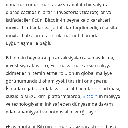
olmaması onun mərkəzsiz və ədalətli bir valyuta
olaraq cazibəsini artırır. İnvestorlar, ticarətçilər və
istifadəçilər üçün, Bitcoin-in beynəlxalq xarakteri
müxtəlif imkanlar və çətinliklər təqdim edir, xüsusilə
müxtəlif ölkələrin tənzimləmə mühitlərində
uyğunlaşma ilə bağlı.
Bitcoin-in beynəlxalq tranzaksiyaları asanlaşdırma,
investisiya aktivinə çevrilmə və mərkəzsiz maliyyə
xidmətlərini təmin etmə rolu onun qlobal maliyyə
görünümündəki əhəmiyyətli təsirini önə çıxarır.
İstifadəçi qəbulundakı və ticarət həcmlərinin artması,
xüsusilə MEXC kimi platformalarda,
Bitcoin
-in maliyyə
və texnologiyanın inkişaf edən dünyasında davam
edən əhəmiyyəti və potensialını vurğulayır.
Əsas nöqtələr Bitcoin-in mərkəzsiz xarakterini başa