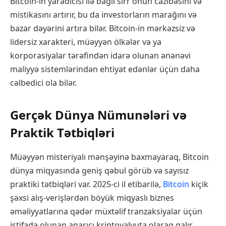
Bitcoin-in yaradıcısı ilə bağlı sirr onun cazibəsini və
mistikasını artırır, bu da investorların marağını və
bazar dəyərini artıra bilər. Bitcoin-in mərkəzsiz və
lidersiz xarakteri, müəyyən ölkələr və ya
korporasiyalar tərəfindən idarə olunan ənənəvi
maliyyə sistemlərindən ehtiyat edənlər üçün daha
cəlbedici ola bilər.
Gerçək Dünya Nümunələri və
Praktik Tətbiqləri
Müəyyən misteriyalı mənşəyinə baxmayaraq, Bitcoin
dünya miqyasında geniş qəbul görüb və sayısız
praktiki tətbiqləri var. 2025-ci il etibarilə,
Bitcoin
kiçik
şəxsi alış-verişlərdən böyük miqyaslı biznes
əməliyyatlarına qədər müxtəlif tranzaksiyalar üçün
istifadə olunan aparıcı kriptovalyuta olaraq qalır.