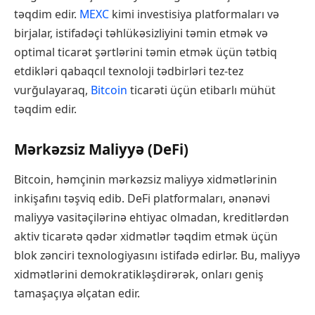
təqdim edir.
MEXC
kimi investisiya platformaları və
birjalar, istifadəçi təhlükəsizliyini təmin etmək və
optimal ticarət şərtlərini təmin etmək üçün tətbiq
etdikləri qabaqcıl texnoloji tədbirləri tez-tez
vurğulayaraq,
Bitcoin
ticarəti üçün etibarlı mühüt
təqdim edir.
Mərkəzsiz Maliyyə (DeFi)
Bitcoin, həmçinin mərkəzsiz maliyyə xidmətlərinin
inkişafını təşviq edib. DeFi platformaları, ənənəvi
maliyyə vasitəçilərinə ehtiyac olmadan, kreditlərdən
aktiv ticarətə qədər xidmətlər təqdim etmək üçün
blok zənciri texnologiyasını istifadə edirlər. Bu, maliyyə
xidmətlərini demokratikləşdirərək, onları geniş
tamaşaçıya əlçatan edir.