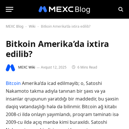
MEXC Blog
Wiki
Bitkoin Amerika’da ixtira edilib?
-
-
Bitkoin Amerika’da ixtira
edilib?
MEXC Wiki
Avqust 12, 2025
6 Mins Read
Bitcoin
Amerika’da icad edilməyib; o, Satoshi
Nakamoto takma adıyla tanınan bir şəxs və ya
insanlar qrupunun yaratdığı bir maddedir, bu şəxsin
dəqiq vətəndaşlığı hələ də bilinmir. Bitcoin ağ kitabı
2008-ci ildə onlayn yayımlandı, proqram təminatı isə
2009-cu ildə açıq mənbə kimi buraxıldı. Satoshi