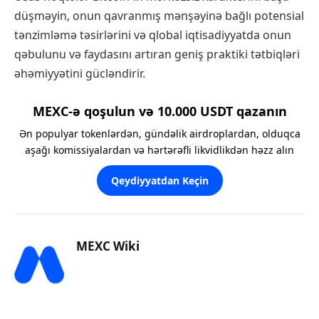
düşməyin, onun qavranmış mənşəyinə bağlı potensial
tənzimləmə təsirlərini və qlobal iqtisadiyyatda onun
qəbulunu və faydasını artıran geniş praktiki tətbiqləri
əhəmiyyətini gücləndirir.
MEXC-ə qoşulun və 10.000 USDT qazanın
Ən populyar tokenlərdən, gündəlik airdroplardan, olduqca
aşağı komissiyalardan və hərtərəfli likvidlikdən həzz alın
Qeydiyyatdan Keçin
MEXC Wiki