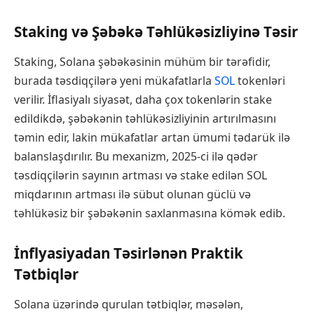
Staking və Şəbəkə Təhlükəsizliyinə Təsir
Staking, Solana şəbəkəsinin mühüm bir tərəfidir,
burada təsdiqçilərə yeni mükafatlarla
SOL
tokenləri
verilir. İflasiyalı siyasət, daha çox tokenlərin stake
edildikdə, şəbəkənin təhlükəsizliyinin artırılmasını
təmin edir, lakin mükafatlar artan ümumi tədarük ilə
balanslaşdırılır. Bu mexanizm, 2025-ci ilə qədər
təsdiqçilərin sayının artması və stake edilən SOL
miqdarının artması ilə sübut olunan güclü və
təhlükəsiz bir şəbəkənin saxlanmasına kömək edib.
İnflyasiyadan Təsirlənən Praktik
Tətbiqlər
Solana üzərində qurulan tətbiqlər, məsələn,