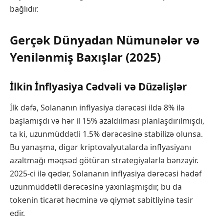
bağlıdır.
Gerçək Dünyadan Nümunələr və
Yenilənmiş Baxışlar (2025)
İlkin İnflyasiya Cədvəli və Düzəlişlər
İlk dəfə, Solananın inflyasiya dərəcəsi ildə 8% ilə
başlamışdı və hər il 15% azaldılması planlaşdırılmışdı,
ta ki, uzunmüddətli 1.5% dərəcəsinə stabilizə olunsa.
Bu yanaşma, digər kriptovalyutalarda inflyasiyanı
azaltmağı məqsəd götürən strategiyalarla bənzəyir.
2025-ci ilə qədər, Solananın inflyasiya dərəcəsi hədəf
uzunmüddətli dərəcəsinə yaxınlaşmışdır, bu da
tokenin ticarət həcminə və qiymət sabitliyinə təsir
edir.