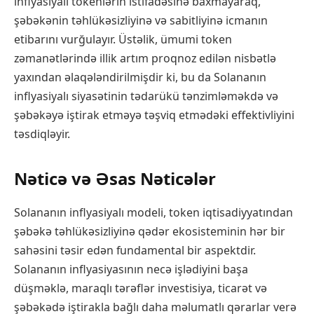
inflyasiyalı tokenlərin istifadəsinə baxmayaraq,
şəbəkənin təhlükəsizliyinə və sabitliyinə icmanın
etibarını vurğulayır. Üstəlik, ümumi token
zəmanətlərində illik artım proqnoz edilən nisbətlə
yaxından əlaqələndirilmişdir ki, bu da Solananın
inflyasiyalı siyasətinin tədarükü tənzimləməkdə və
şəbəkəyə iştirak etməyə təşviq etmədəki effektivliyini
təsdiqləyir.
Nəticə və Əsas Nəticələr
Solananın inflyasiyalı modeli, token iqtisadiyyatından
şəbəkə təhlükəsizliyinə qədər ekosisteminin hər bir
sahəsini təsir edən fundamental bir aspektdir.
Solananın inflyasiyasının necə işlədiyini başa
düşməklə, maraqlı tərəflər investisiya, ticarət və
şəbəkədə iştirakla bağlı daha məlumatlı qərarlar verə