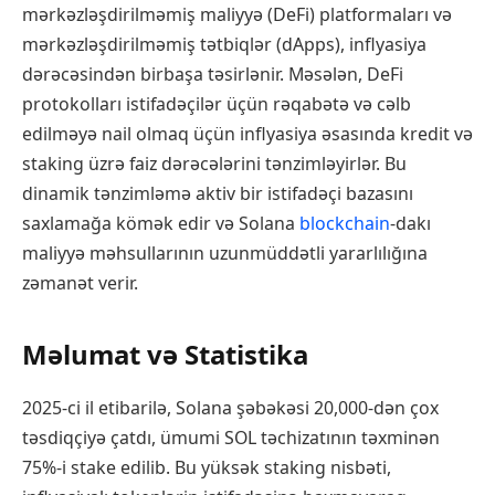
mərkəzləşdirilməmiş maliyyə (DeFi) platformaları və
mərkəzləşdirilməmiş tətbiqlər (dApps), inflyasiya
dərəcəsindən birbaşa təsirlənir. Məsələn, DeFi
protokolları istifadəçilər üçün rəqabətə və cəlb
edilməyə nail olmaq üçün inflyasiya əsasında kredit və
staking üzrə faiz dərəcələrini tənzimləyirlər. Bu
dinamik tənzimləmə aktiv bir istifadəçi bazasını
saxlamağa kömək edir və Solana
blockchain
-dakı
maliyyə məhsullarının uzunmüddətli yararlılığına
zəmanət verir.
Məlumat və Statistika
2025-ci il etibarilə, Solana şəbəkəsi 20,000-dən çox
təsdiqçiyə çatdı, ümumi SOL təchizatının təxminən
75%-i stake edilib. Bu yüksək staking nisbəti,