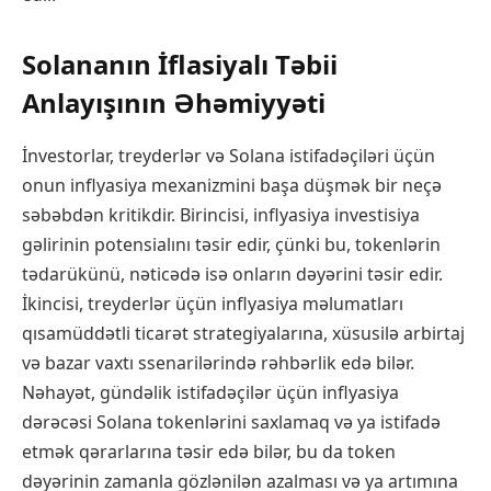
Solananın İflasiyalı Təbii
Anlayışının Əhəmiyyəti
İnvestorlar, treyderlər və Solana istifadəçiləri üçün
onun inflyasiya mexanizmini başa düşmək bir neçə
səbəbdən kritikdir. Birincisi, inflyasiya investisiya
gəlirinin potensialını təsir edir, çünki bu, tokenlərin
tədarükünü, nəticədə isə onların dəyərini təsir edir.
İkincisi, treyderlər üçün inflyasiya məlumatları
qısamüddətli ticarət strategiyalarına, xüsusilə arbirtaj
və bazar vaxtı ssenarilərində rəhbərlik edə bilər.
Nəhayət, gündəlik istifadəçilər üçün inflyasiya
dərəcəsi Solana tokenlərini saxlamaq və ya istifadə
etmək qərarlarına təsir edə bilər, bu da token
dəyərinin zamanla gözlənilən azalması və ya artımına