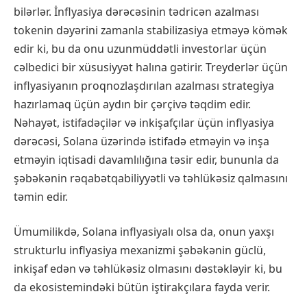
bilərlər. İnflyasiya dərəcəsinin tədricən azalması
tokenin dəyərini zamanla stabilizasiya etməyə kömək
edir ki, bu da onu uzunmüddətli investorlar üçün
cəlbedici bir xüsusiyyət halına gətirir. Treyderlər üçün
inflyasiyanın proqnozlaşdırılan azalması strategiya
hazırlamaq üçün aydın bir çərçivə təqdim edir.
Nəhayət, istifadəçilər və inkişafçılar üçün inflyasiya
dərəcəsi, Solana üzərində istifadə etməyin və inşa
etməyin iqtisadi davamlılığına təsir edir, bununla da
şəbəkənin rəqabətqabiliyyətli və təhlükəsiz qalmasını
təmin edir.
Ümumilikdə, Solana inflyasiyalı olsa da, onun yaxşı
strukturlu inflyasiya mexanizmi şəbəkənin güclü,
inkişaf edən və təhlükəsiz olmasını dəstəkləyir ki, bu
da ekosistemindəki bütün iştirakçılara fayda verir.