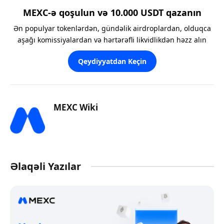
MEXC-ə qoşulun və 10.000 USDT qazanın
Ən populyar tokenlərdən, gündəlik airdroplardan, olduqca
aşağı komissiyalardan və hərtərəfli likvidlikdən həzz alın
Qeydiyyatdan Keçin
MEXC Wiki
Əlaqəli Yazılar