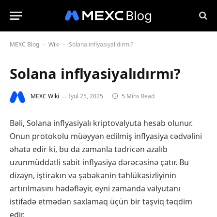
MEXC Blog
Wiki
Solana inflyasiyalıdırmı?
-
-
Solana inflyasiyalıdırmı?
MEXC Wiki
İyul 25, 2025
5 Mins Read
Bəli, Solana inflyasiyalı kriptovalyuta hesab olunur.
Onun protokolu müəyyən edilmiş inflyasiya cədvəlini
əhatə edir ki, bu da zamanla tədricən azalıb
uzunmüddətli sabit inflyasiya dərəcəsinə çatır. Bu
dizayn, iştirakın və şəbəkənin təhlükəsizliyinin
artırılmasını hədəfləyir, eyni zamanda valyutanı
istifadə etmədən saxlamaq üçün bir təşviq təqdim
edir.