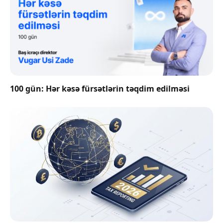
100 gün: Hər kəsə fürsətlərin təqdim edilməsi