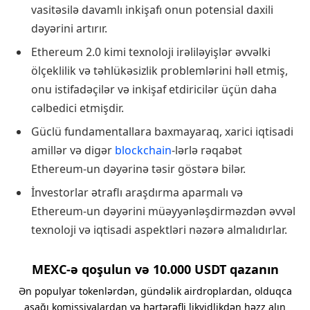
vasitəsilə davamlı inkişafı onun potensial daxili
dəyərini artırır.
Ethereum 2.0 kimi texnoloji irəliləyişlər əvvəlki
ölçeklilik və təhlükəsizlik problemlərini həll etmiş,
onu istifadəçilər və inkişaf etdiricilər üçün daha
cəlbedici etmişdir.
Güclü fundamentallara baxmayaraq, xarici iqtisadi
amillər və digər
blockchain
-lərlə rəqabət
Ethereum-un dəyərinə təsir göstərə bilər.
İnvestorlar ətraflı araşdırma aparmalı və
Ethereum-un dəyərini müəyyənləşdirməzdən əvvəl
texnoloji və iqtisadi aspektləri nəzərə almalıdırlar.
MEXC-ə qoşulun və 10.000 USDT qazanın
Ən populyar tokenlərdən, gündəlik airdroplardan, olduqca
aşağı komissiyalardan və hərtərəfli likvidlikdən həzz alın