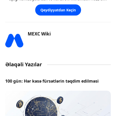
Qeydiyyatdan Keçin
MEXC Wiki
Əlaqəli Yazılar
100 gün: Hər kəsə fürsətlərin təqdim edilməsi