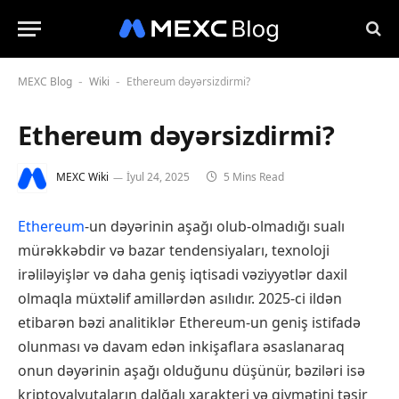
MEXC Blog
Wiki
Ethereum dəyərsizdirmi?
-
-
Ethereum dəyərsizdirmi?
MEXC Wiki
İyul 24, 2025
5 Mins Read
Ethereum
-un dəyərinin aşağı olub-olmadığı sualı
mürəkkəbdir və bazar tendensiyaları, texnoloji
irəliləyişlər və daha geniş iqtisadi vəziyyətlər daxil
olmaqla müxtəlif amillərdən asılıdır. 2025-ci ildən
etibarən bəzi analitiklər Ethereum-un geniş istifadə
olunması və davam edən inkişaflara əsaslanaraq
onun dəyərinin aşağı olduğunu düşünür, bəziləri isə
kriptovalyutaların dalğalı xarakteri və qiymətini təsir