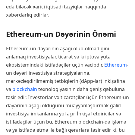
edə biləcək xarici iqtisadi təzyiqlər haqqında
xəbərdarlıq edirlər.
Ethereum-un Dəyərinin Önəmi
Ethereum-un dəyərinin aşağı olub-olmadığını
anlamaq investisiyalar, ticarət və kriptovalyuta
ekosistemindəki istifadəçilər üçün vacibdir.
Ethereum
-
un dəyəri investisiya strategiyalarına,
mərkəzləşdirilməmiş tətbiqlərin (dApp-lar) inkişafına
və
blockchain
texnologiyasının daha geniş qəbuluna
təsir edir. İnvestorlar və ticarətçilər üçün Ethereum-un
dəyərinin aşağı olduğunu müəyyənləşdirmək gəlirli
investisiya imkanlarına yol açır. İnkişaf etdiricilər və
istifadəçilər üçün bu, Ethereum blockchain-də işləmə
və ya istifadə etmə ilə bağlı qərarlara təsir edir ki, bu