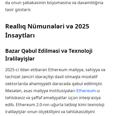
da onun şəbəkəsinin böyüməsinə və davamlılığına
təsir göstərir.
Reallıq Nümunələri və 2025
İnsaytları
Bazar Qəbul Edilməsi və Texnoloji
İrəliləyişlər
2025-ci ildən etibarən Ethereum maliyyə, səhiyyə və
təchizat zənciri idarəçiliyi daxil olmaqla müxtəlif
sektorlarda əhəmiyyətli dərəcədə qəbul edilmiştir.
Məsələn, əsas maliyyə institusiyaları
Ethereum
-u
təhlükəsiz və şəffaf əməliyyatlar üçün inteqrasiya
edib. Ethereum 2.0-nın uğurla tətbiqi kimi texnoloji
irəliləyişlər onun ölçekliliyini və təhlükəsizliyini