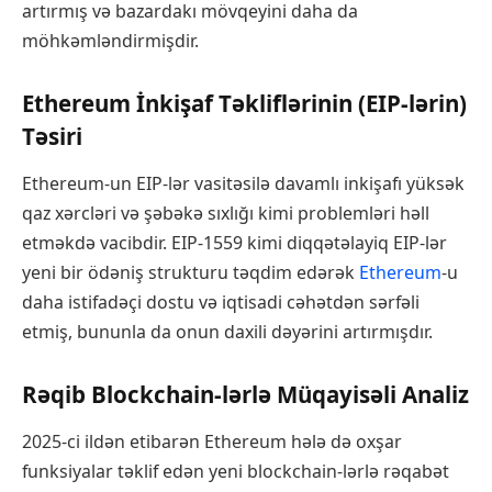
artırmış və bazardakı mövqeyini daha da
möhkəmləndirmişdir.
Ethereum İnkişaf Təkliflərinin (EIP-lərin)
Təsiri
Ethereum-un EIP-lər vasitəsilə davamlı inkişafı yüksək
qaz xərcləri və şəbəkə sıxlığı kimi problemləri həll
etməkdə vacibdir. EIP-1559 kimi diqqətəlayiq EIP-lər
yeni bir ödəniş strukturu təqdim edərək
Ethereum
-u
daha istifadəçi dostu və iqtisadi cəhətdən sərfəli
etmiş, bununla da onun daxili dəyərini artırmışdır.
Rəqib Blockchain-lərlə Müqayisəli Analiz
2025-ci ildən etibarən Ethereum hələ də oxşar
funksiyalar təklif edən yeni blockchain-lərlə rəqabət