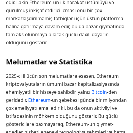
edir. Lakin Ethereum-un ilk hərəkət üstünlüyü və
qurulmuş inkişaf etdirici icması onu bir çox
mərkəzləşdirilməmiş tətbiqlər üçün üstün platforma
halına gətirməyə davam edir, bu da bazar qiymətində
tam əks olunmaya biləcək güclü daxili dəyərin
olduğunu göstərir.
Məlumatlar və Statistika
2025-ci il üçün son məlumatlara əsasən, Ethereum
kriptovalyutaların ümumi bazar kapitalizasiyasında
əhəmiyyətli bir hissəyə sahibdir, yalnız
Bitcoin
-dən
geridədir.
Ethereum
-un şəbəkəsi gündə bir milyondan
çox əməliyyatı emal edir ki, bu da onun aktivliyi və
istifadəsinin möhkəm olduğunu göstərir. Bu güclü
göstəricilərə baxmayaraq, Ethereum-un qiymət-
ədədlər nisbəti ənənəvi texnologiya səhmləri və hətta