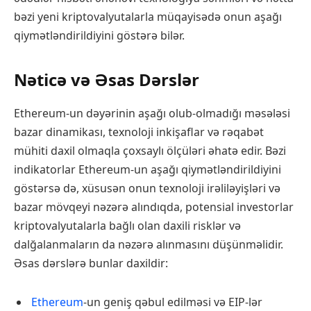
bəzi yeni kriptovalyutalarla müqayisədə onun aşağı
qiymətləndirildiyini göstərə bilər.
Nəticə və Əsas Dərslər
Ethereum-un dəyərinin aşağı olub-olmadığı məsələsi
bazar dinamikası, texnoloji inkişaflar və rəqabət
mühiti daxil olmaqla çoxsaylı ölçüləri əhatə edir. Bəzi
indikatorlar Ethereum-un aşağı qiymətləndirildiyini
göstərsə də, xüsusən onun texnoloji irəliləyişləri və
bazar mövqeyi nəzərə alındıqda, potensial investorlar
kriptovalyutalarla bağlı olan daxili risklər və
dalğalanmaların da nəzərə alınmasını düşünməlidir.
Əsas dərslərə bunlar daxildir:
Ethereum
-un geniş qəbul edilməsi və EIP-lər