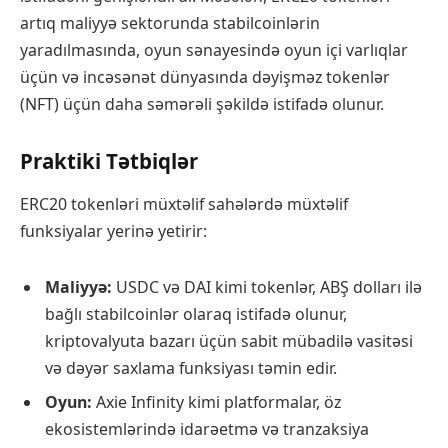
artıq maliyyə sektorunda stabilcoinlərin
yaradılmasında, oyun sənayesində oyun içi varlıqlar
üçün və incəsənət dünyasında dəyişməz tokenlər
(NFT) üçün daha səmərəli şəkildə istifadə olunur.
Praktiki Tətbiqlər
ERC20 tokenləri müxtəlif sahələrdə müxtəlif
funksiyalar yerinə yetirir:
Maliyyə:
USDC və DAI kimi tokenlər, ABŞ dolları ilə
bağlı stabilcoinlər olaraq istifadə olunur,
kriptovalyuta bazarı üçün sabit mübadilə vasitəsi
və dəyər saxlama funksiyası təmin edir.
Oyun:
Axie Infinity kimi platformalar, öz
ekosistemlərində idarəetmə və tranzaksiya