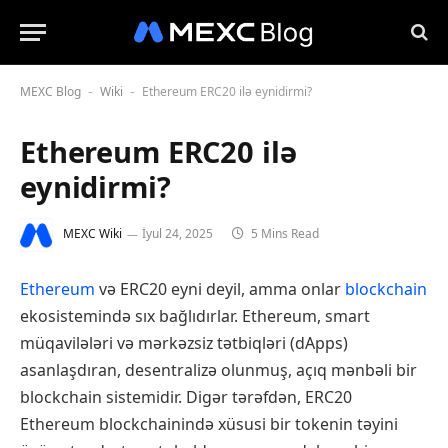
MEXC Blog
Wiki
Ethereum ERC20 ilə eynidirmi?
-
-
Ethereum ERC20 ilə
eynidirmi?
MEXC Wiki
İyul 24, 2025
5 Mins Read
Ethereum
və ERC20 eyni deyil, amma onlar
blockchain
ekosistemində sıx bağlıdırlar. Ethereum, smart
müqavilələri və mərkəzsiz tətbiqləri (dApps)
asanlaşdıran, desentralizə olunmuş, açıq mənbəli bir
blockchain sistemidir. Digər tərəfdən, ERC20
Ethereum blockchainində xüsusi bir tokenin təyini