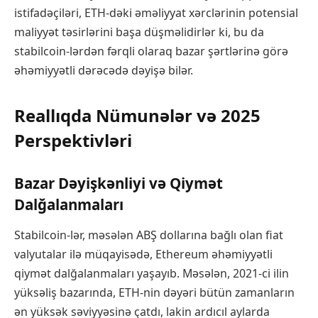
istifadəçiləri, ETH-dəki əməliyyat xərclərinin potensial
maliyyət təsirlərini başa düşməlidirlər ki, bu da
stabilcoin-lərdən fərqli olaraq bazar şərtlərinə görə
əhəmiyyətli dərəcədə dəyişə bilər.
Reallıqda Nümunələr və 2025
Perspektivləri
Bazar Dəyişkənliyi və Qiymət
Dalğalanmaları
Stabilcoin-lər, məsələn ABŞ dollarına bağlı olan fiat
valyutalar ilə müqayisədə, Ethereum əhəmiyyətli
qiymət dalğalanmaları yaşayıb. Məsələn, 2021-ci ilin
yüksəliş bazarında, ETH-nin dəyəri bütün zamanların
ən yüksək səviyyəsinə çatdı, lakin ardıcıl aylarda