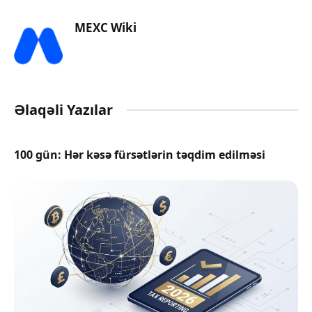
MEXC Wiki
Əlaqəli Yazılar
100 gün: Hər kəsə fürsətlərin təqdim edilməsi