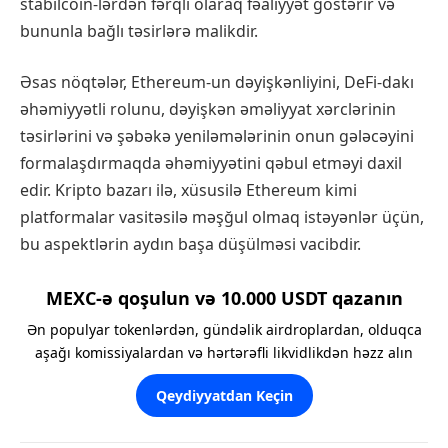
stabilcoin-lərdən fərqli olaraq fəaliyyət göstərir və
bununla bağlı təsirlərə malikdir.
Əsas nöqtələr, Ethereum-un dəyişkənliyini, DeFi-dakı
əhəmiyyətli rolunu, dəyişkən əməliyyat xərclərinin
təsirlərini və şəbəkə yeniləmələrinin onun gələcəyini
formalaşdırmaqda əhəmiyyətini qəbul etməyi daxil
edir. Kripto bazarı ilə, xüsusilə Ethereum kimi
platformalar vasitəsilə məşğul olmaq istəyənlər üçün,
bu aspektlərin aydın başa düşülməsi vacibdir.
MEXC-ə qoşulun və 10.000 USDT qazanın
Ən populyar tokenlərdən, gündəlik airdroplardan, olduqca
aşağı komissiyalardan və hərtərəfli likvidlikdən həzz alın
Qeydiyyatdan Keçin