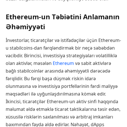
Ethereum-un Təbiətini Anlamanın
Əhəmiyyəti
İnvestorlar, ticarətçilər və istifadəçilər üçün Ethereum-
u stabilcoins-dan fərqləndirmək bir neçə səbəbdən
vacibdir. Birincisi, investisiya strategiyaları volatilliklə
olan aktivlər, məsələn
Ethereum
və sabit aktivlərə
bağlı stabilcoinlər arasında əhəmiyyətli dərəcədə
fərqlidir. Bu fərqi başa düşmək riskin idarə
olunmasına və investisiya portfellərinin fərdi maliyyə
məqsədləri ilə uyğunlaşdırılmasına kömək edir.
İkincisi, ticarətçilər Ethereum-un aktiv sinfi haqqında
məlumat əldə etməklə ticarət taktikalarına təsir edən,
xüsusilə risklərin saxlanılması və arbitraj imkanları
baxımından fayda əldə edirlər. Nəhayət, dApps