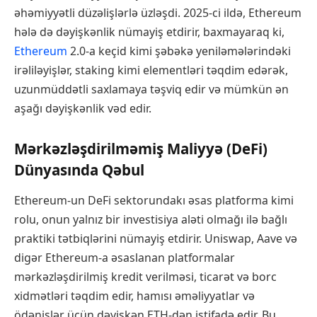
əhəmiyyətli düzəlişlərlə üzləşdi. 2025-ci ildə, Ethereum
hələ də dəyişkənlik nümayiş etdirir, baxmayaraq ki,
Ethereum
2.0-a keçid kimi şəbəkə yeniləmələrindəki
irəliləyişlər, staking kimi elementləri təqdim edərək,
uzunmüddətli saxlamaya təşviq edir və mümkün ən
aşağı dəyişkənlik vəd edir.
Mərkəzləşdirilməmiş Maliyyə (DeFi)
Dünyasında Qəbul
Ethereum-un DeFi sektorundakı əsas platforma kimi
rolu, onun yalnız bir investisiya aləti olmağı ilə bağlı
praktiki tətbiqlərini nümayiş etdirir. Uniswap, Aave və
digər Ethereum-a əsaslanan platformalar
mərkəzləşdirilmiş kredit verilməsi, ticarət və borc
xidmətləri təqdim edir, hamısı əməliyyatlar və
ödənişlər üçün dəyişkən ETH-dən istifadə edir. Bu