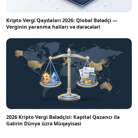
Kripto Vergi Qaydaları 2026: Qlobal Bələdçi —
Verginin yaranma halları və dərəcələri
2026 Kripto Vergi Bələdçisi: Kapital Qazancı ilə
Gəlirin Dünya üzrə Müqayisəsi