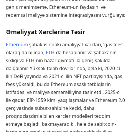
geniş mənimsəmə, Ethereum-un faydasını və
rəqəmsal maliyyə sisteminə inteqrasiyasını vurğulayır.
Əməliyyat Xərclərinə Təsir
Ethereum
şəbəkəsindəki əməliyyat xərcləri, ‘gas fees’
olaraq da bilinən,
ETH
-də hesablanır və şəbəkənin
sıxlığı və ETH-nin bazar qiyməti ilə geniş şəkildə
dalğalanır. Yüksək tələb dövrlərində, belə ki, 2020-ci
ilin DeFi yayında və 2021-ci ilin NFT partlayışında, gas
fees yüksəldi, bu da Ethereum əsaslı tətbiqlərin
istifadəsi və maliyyə səmərəliliyinə təsir etdi. 2025-ci
ilə qədər, EIP-1559 kimi yaxşılaşmalar və Ethereum 2.0
çərçivəsində sübut-sahibinə keçid, daha
proqnozlaşdırıla bilən xərclər modelləri təqdim
etməyə başladı, baxmayaraq ki, hələ də sabitcoin-