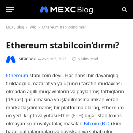
MEXC Blog
Wiki
Ethereum stabilcoin’dırmı?
-
-
Ethereum stabilcoin’dırmı?
MEXC Wiki
Avqust 5, 2025
6 Mins Read
Ethereum
stabilcoin deyil. Hər hansı bir dayanıqlıq,
fırıldaqçılıq, nəzarət və ya üçüncü tərəfin müdaxiləsi
olmadan ağıllı müqavilələrin və paylanmış tətbiqlərin
(dApps) qurulmasına və işlədilməsinə imkan verən
mərkəzləşdirilməmiş bir platforma olaraq, Ethereum-
un yerli kriptovalyutası Ether (
ETH
) digər stabilcoins
olmayan kriptovalyutalar, məsələn
Bitcoin
(
BTC
) kimi
bazar dalğalanmaları və dəyişkənliyə səbəb olur.