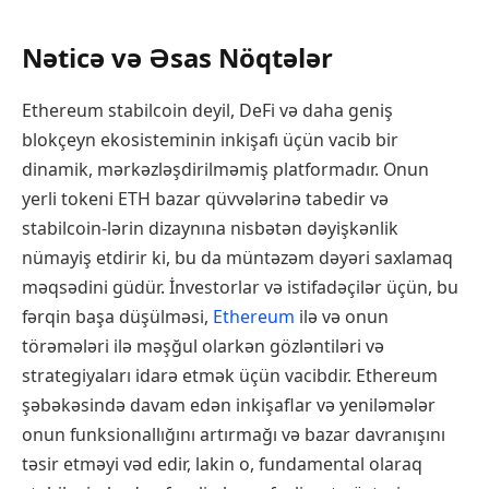
Nəticə və Əsas Nöqtələr
Ethereum stabilcoin deyil, DeFi və daha geniş
blokçeyn ekosisteminin inkişafı üçün vacib bir
dinamik, mərkəzləşdirilməmiş platformadır. Onun
yerli tokeni ETH bazar qüvvələrinə tabedir və
stabilcoin-lərin dizaynına nisbətən dəyişkənlik
nümayiş etdirir ki, bu da müntəzəm dəyəri saxlamaq
məqsədini güdür. İnvestorlar və istifadəçilər üçün, bu
fərqin başa düşülməsi,
Ethereum
ilə və onun
törəmələri ilə məşğul olarkən gözləntiləri və
strategiyaları idarə etmək üçün vacibdir. Ethereum
şəbəkəsində davam edən inkişaflar və yeniləmələr
onun funksionallığını artırmağı və bazar davranışını
təsir etməyi vəd edir, lakin o, fundamental olaraq