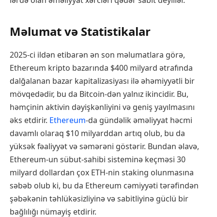
lərdə olan əməliyyat xərcləri qədər sabit deyillər.
Məlumat və Statistikalar
2025-ci ildən etibarən ən son məlumatlara görə,
Ethereum kripto bazarında $400 milyard ətrafında
dalğalanan bazar kapitalizasiyası ilə əhəmiyyətli bir
mövqedədir, bu da Bitcoin-dən yalnız ikincidir. Bu,
həmçinin aktivin dəyişkənliyini və geniş yayılmasını
əks etdirir.
Ethereum
-da gündəlik əməliyyat həcmi
davamlı olaraq $10 milyarddan artıq olub, bu da
yüksək fəaliyyət və səmərəni göstərir. Bundan əlavə,
Ethereum-un sübut-sahibi sisteminə keçməsi 30
milyard dollardan çox ETH-nin staking olunmasına
səbəb olub ki, bu da Ethereum cəmiyyəti tərəfindən
şəbəkənin təhlükəsizliyinə və sabitliyinə güclü bir
bağlılığı nümayiş etdirir.