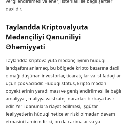
vergiləndirilməsi və enerji istehlakı ilə bağlı şərtlər
daxildir.
Taylandda Kriptovalyuta
Mədənçiliyi Qanuniliyi
Əhəmiyyəti
Taylandda kriptovalyuta mədənçiliyinin hüquqi
landşaftını anlamaq, bu bölgədə kripto bazarına daxil
olmağı düşünən investorlar, ticarətçilər və istifadəçilər
üçün çox vacibdir. Hüquqi status, kripto mədən
obyektlərinin yaradılması və genişləndirilməsi ilə bağlı
əməliyyat, maliyyə və strateji qərarları birbaşa təsir
edir. Yerli qanunlara riayət edilməsi, işgüzar
fəaliyyətlərin hüquqi nəticələr riski olmadan davam
etməsini təmin edir ki, bu da cərimələr və ya