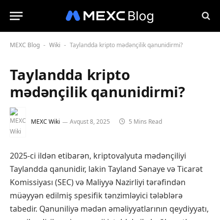
MEXC Blog
Wiki
Taylandda kripto mədənçilik qanunidirmi?
-
-
Taylandda kripto
mədənçilik qanunidirmi?
MEXC Wiki
Avqust 8, 2025
5 Mins Read
2025-ci ildən etibarən, kriptovalyuta mədənçiliyi
Taylandda qanunidir, lakin Tayland Sənaye və Ticarət
Komissiyası (SEC) və Maliyyə Nazirliyi tərəfindən
müəyyən edilmiş spesifik tənzimləyici tələblərə
tabedir. Qanuniliyə mədən əməliyyatlarının qeydiyyatı,