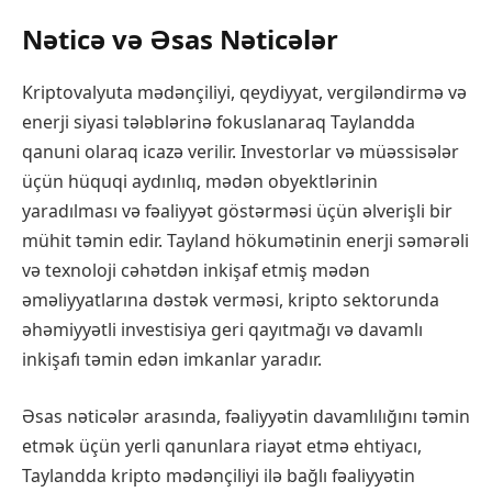
Nəticə və Əsas Nəticələr
Kriptovalyuta mədənçiliyi, qeydiyyat, vergiləndirmə və
enerji siyasi tələblərinə fokuslanaraq Taylandda
qanuni olaraq icazə verilir. Investorlar və müəssisələr
üçün hüquqi aydınlıq, mədən obyektlərinin
yaradılması və fəaliyyət göstərməsi üçün əlverişli bir
mühit təmin edir. Tayland hökumətinin enerji səmərəli
və texnoloji cəhətdən inkişaf etmiş mədən
əməliyyatlarına dəstək verməsi, kripto sektorunda
əhəmiyyətli investisiya geri qayıtmağı və davamlı
inkişafı təmin edən imkanlar yaradır.
Əsas nəticələr arasında, fəaliyyətin davamlılığını təmin
etmək üçün yerli qanunlara riayət etmə ehtiyacı,
Taylandda kripto mədənçiliyi ilə bağlı fəaliyyətin