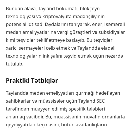
Bundan əlavə, Tayland hökuməti, blokçeyn
texnologiyası və kriptovalyuta mədənçiliyinin
potensial iqtisadi faydalarını tanıyarak, enerji səmərəli
mədən əməliyyatlarına vergi güzəştləri və subsidiyalar
kimi təşviqlər təklif etməyə başlayıb. Bu təşviqlər
xarici sərmayələri cəlb etmək və Taylandda əlaqəli
texnologiyaların inkişafını təşviq etmək üçün nəzərdə
tutulub.
Praktiki Tətbiqlər
Taylandda mədən əməliyyatları qurmağı hədəfləyən
sahibkarlar və müəssisələr üçün Tayland SEC
tərəfindən müəyyən edilmiş spesifik tələbləri
anlamaq vacibdir. Bu, müəssisənin müvafiq orqanlarla
qeydiyyatdan keçməsini, bütün avadanlıqların