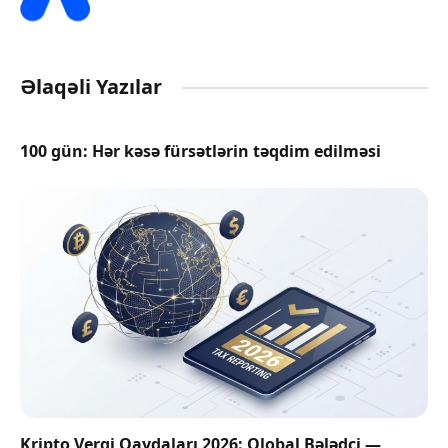
Əlaqəli Yazılar
100 gün: Hər kəsə fürsətlərin təqdim edilməsi
Kripto Vergi Qaydaları 2026: Qlobal Bələdçi —