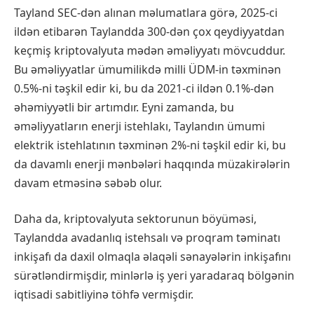
Tayland SEC-dən alınan məlumatlara görə, 2025-ci
ildən etibarən Taylandda 300-dən çox qeydiyyatdan
keçmiş kriptovalyuta mədən əməliyyatı mövcuddur.
Bu əməliyyatlar ümumilikdə milli ÜDM-in təxminən
0.5%-ni təşkil edir ki, bu da 2021-ci ildən 0.1%-dən
əhəmiyyətli bir artımdır. Eyni zamanda, bu
əməliyyatların enerji istehlakı, Taylandın ümumi
elektrik istehlatının təxminən 2%-ni təşkil edir ki, bu
da davamlı enerji mənbələri haqqında müzakirələrin
davam etməsinə səbəb olur.
Daha da, kriptovalyuta sektorunun böyüməsi,
Taylandda avadanlıq istehsalı və proqram təminatı
inkişafı da daxil olmaqla əlaqəli sənayələrin inkişafını
sürətləndirmişdir, minlərlə iş yeri yaradaraq bölgənin
iqtisadi sabitliyinə töhfə vermişdir.