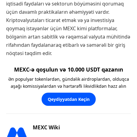
iqtisadi faydaları və sektorun böyüməsini qorumaq
üçün davamlı praktikaların əhəmiyyəti vardır.
Kriptovalyutaları ticarət etmək və ya investisiya
qoymaq istəyənlər üçün MEXC kimi platformalar,
bölgənin artan sabitlik və rəqəmsal valyuta mühitində
rifahından faydalanaraq etibarlı və səmərəli bir giriş
nöqtəsi təqdim edir.
MEXC-ə qoşulun və 10.000 USDT qazanın
Ən populyar tokenlərdən, gündəlik airdroplardan, olduqca
aşağı komissiyalardan və hərtərəfli likvidlikdən həzz alın
Qeydiyyatdan Keçin
MEXC Wiki