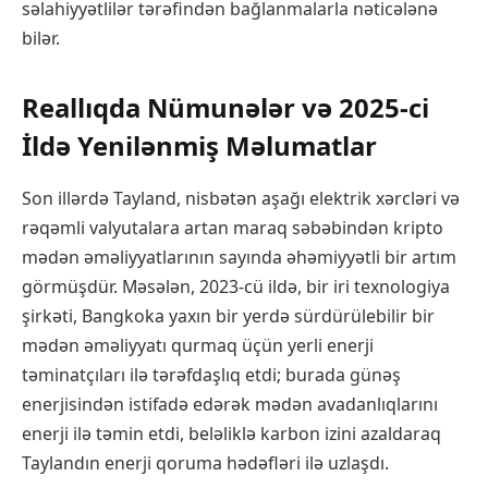
səlahiyyətlilər tərəfindən bağlanmalarla nəticələnə
bilər.
Reallıqda Nümunələr və 2025-ci
İldə Yenilənmiş Məlumatlar
Son illərdə Tayland, nisbətən aşağı elektrik xərcləri və
rəqəmli valyutalara artan maraq səbəbindən kripto
mədən əməliyyatlarının sayında əhəmiyyətli bir artım
görmüşdür. Məsələn, 2023-cü ildə, bir iri texnologiya
şirkəti, Bangkoka yaxın bir yerdə sürdürülebilir bir
mədən əməliyyatı qurmaq üçün yerli enerji
təminatçıları ilə tərəfdaşlıq etdi; burada günəş
enerjisindən istifadə edərək mədən avadanlıqlarını
enerji ilə təmin etdi, beləliklə karbon izini azaldaraq
Taylandın enerji qoruma hədəfləri ilə uzlaşdı.