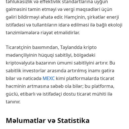
təhlükəsizlik və effektivlik standartlarına uyğun
gəlməsini təmin etməyi və vergi məqsədləri üçün
gəliri bildirməyi əhatə edir. Həmçinin, şirkətlər enerji
istifadəsi və tullantıların idarə edilməsi ilə bağlı ekoloji
tənzimləmələrə riayət etməlidirlər.
Ticarətçinin baxımından, Taylandda kripto
mədənçiliyinin hüquqi sabitliyi, bölgədəki
kriptovalyuta bazarının ümumi sabitliyini artırır. Bu
sabitlik investorlar arasında artırılmış inamı gətirə
bilər və nəticədə
MEXC
kimi platformalarda ticarət
həcminin artmasına səbəb ola bilər; bu platforma,
güclü, etibarlı və istifadəçi dostu ticarət mühiti ilə
tanınır.
Məlumatlar və Statistika