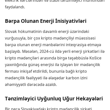
elektrik xərclərindən və stabil tənzimləyici mühitindən
faydalandı.
Bərpa Olunan Enerji İnisiyativləri
Slovak hökumətinin davamlı enerji üzərindəki
vurğusuyla, bir çox kripto mədənçiliyi müəssisəsi
bərpa olunan enerji mənbələrini inteqrasiya etməyə
başlayıb. Məsələn, 2024-cü ildə yerli enerji şirkətləri ilə
kripto mədənçiləri arasında birgə təşəbbüslə Košice
yaxınlığında günəş enerjisi ilə işləyən bir mədənçilik
ferması inkişaf etdirildi, bununla bağlı kripto
mədənçilik fəaliyyəti ilə əlaqədar karbon izini
əhəmiyyətli dərəcədə azaldı.
Tənzimləyici Uyğunluq Uğur Hekayələri
Bir neçə Slovakiyadakı kripto mədənçilik şirkəti,