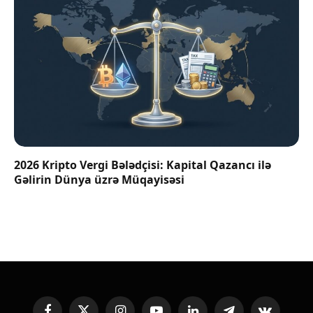
2026 Kripto Vergi Bələdçisi: Kapital Qazancı ilə
Gəlirin Dünya üzrə Müqayisəsi