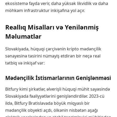
ekosistemə fayda verir, daha yüksək likvidlik və daha
möhkəm infrastruktur inkişafına yol açır.
Reallıq Misalları və Yenilənmiş
Məlumatlar
Slovakiyada, hüquqi çərçivənin kripto mədənçilik
sənayesinə təsirini nümayiş etdirən bir neçə real
tətbiq və inkişaf var:
Mədənçilik İstismarlarının Genişlənməsi
Bitfury kimi şirkətlər, əlverişli hüquqi mühit sayəsində
Slovakiyada fəaliyyətlərini genişləndirdilər. 2023-cü
ildə, Bitfury Bratislavada böyük miqyaslı bir
mədənçilik obyekti açdı, ölkənin nisbətən aşağı