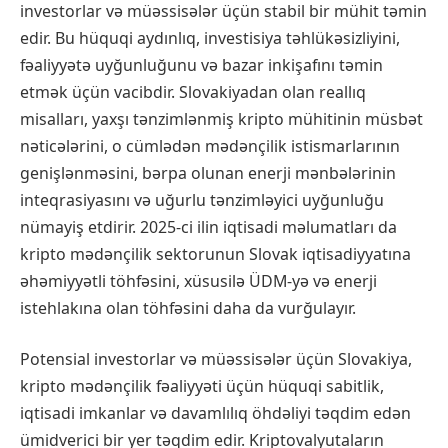
investorlar və müəssisələr üçün stabil bir mühit təmin
edir. Bu hüquqi aydınlıq, investisiya təhlükəsizliyini,
fəaliyyətə uyğunluğunu və bazar inkişafını təmin
etmək üçün vacibdir. Slovakiyadan olan reallıq
misalları, yaxşı tənzimlənmiş kripto mühitinin müsbət
nəticələrini, o cümlədən mədənçilik istismarlarının
genişlənməsini, bərpa olunan enerji mənbələrinin
inteqrasiyasını və uğurlu tənzimləyici uyğunluğu
nümayiş etdirir. 2025-ci ilin iqtisadi məlumatları da
kripto mədənçilik sektorunun Slovak iqtisadiyyatına
əhəmiyyətli töhfəsini, xüsusilə ÜDM-yə və enerji
istehlakına olan töhfəsini daha da vurğulayır.
Potensial investorlar və müəssisələr üçün Slovakiya,
kripto mədənçilik fəaliyyəti üçün hüquqi sabitlik,
iqtisadi imkanlar və davamlılıq öhdəliyi təqdim edən
ümidverici bir yer təqdim edir. Kriptovalyutaların