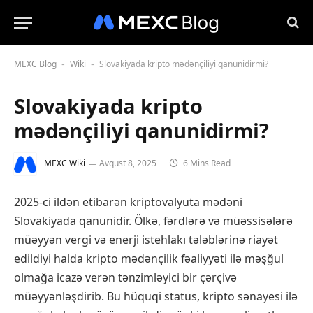
MEXC Blog
Wiki
Slovakiyada kripto mədənçiliyi qanunidirmi?
-
-
Slovakiyada kripto
mədənçiliyi qanunidirmi?
MEXC Wiki
Avqust 8, 2025
6 Mins Read
2025-ci ildən etibarən kriptovalyuta mədəni
Slovakiyada qanunidir. Ölkə, fərdlərə və müəssisələrə
müəyyən vergi və enerji istehlakı tələblərinə riayət
edildiyi halda kripto mədənçilik fəaliyyəti ilə məşğul
olmağa icazə verən tənzimləyici bir çərçivə
müəyyənləşdirib. Bu hüquqi status, kripto sənayesi ilə