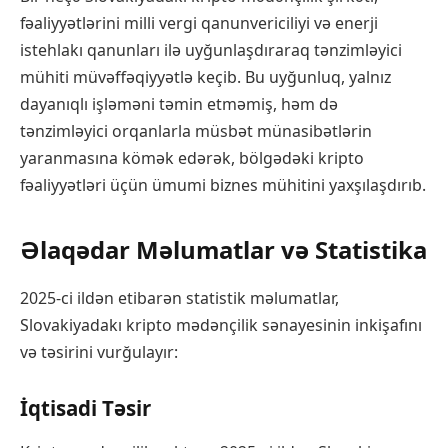
fəaliyyətlərini milli vergi qanunvericiliyi və enerji
istehlakı qanunları ilə uyğunlaşdıraraq tənzimləyici
mühiti müvəffəqiyyətlə keçib. Bu uyğunluq, yalnız
dayanıqlı işləməni təmin etməmiş, həm də
tənzimləyici orqanlarla müsbət münasibətlərin
yaranmasına kömək edərək, bölgədəki kripto
fəaliyyətləri üçün ümumi biznes mühitini yaxşılaşdırıb.
Əlaqədar Məlumatlar və Statistika
2025-ci ildən etibarən statistik məlumatlar,
Slovakiyadakı kripto mədənçilik sənayesinin inkişafını
və təsirini vurğulayır:
İqtisadi Təsir