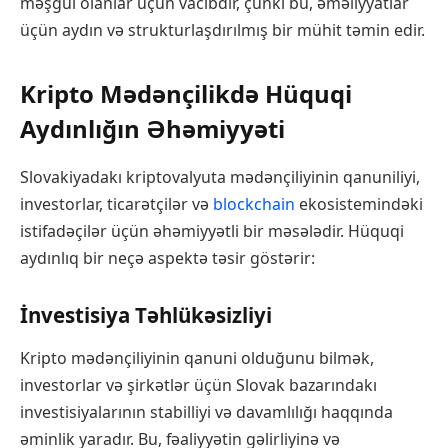
məşğul olanlar üçün vacibdir, çünki bu, əməliyyatlar
üçün aydın və strukturlaşdırılmış bir mühit təmin edir.
Kripto Mədənçilikdə Hüquqi
Aydınlığın Əhəmiyyəti
Slovakiyadakı kriptovalyuta mədənçiliyinin qanuniliyi,
investorlar, ticarətçilər və
blockchain
ekosistemindəki
istifadəçilər üçün əhəmiyyətli bir məsələdir. Hüquqi
aydınlıq bir neçə aspektə təsir göstərir:
İnvestisiya Təhlükəsizliyi
Kripto mədənçiliyinin qanuni olduğunu bilmək,
investorlar və şirkətlər üçün Slovak bazarındakı
investisiyalarının stabilliyi və davamlılığı haqqında
əminlik yaradır. Bu, fəaliyyətin gəlirliyinə və