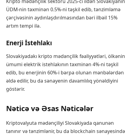
Kripto mədənçilik sektoru 2025-ci ildən Slovakiyanın
ÜDM-nin təxminən 0.5%-ni təşkil edib, tənzimləmə
çərçivəsinin aydınlaşdırılmasından bəri ilbəil 15%
artım tempi ilə.
Enerji İstehlakı
Slovakiyadakı kripto mədənçilik fəaliyyətləri, ölkənin
ümumi elektrik istehlakının təxminən 4%-ni təşkil
edib, bu enerjinin 60%-i bərpa olunan mənbələrdən
əldə edilir, bu da sənayenin davamlılıq yönəldiyini
göstərir.
Nəticə və Əsas Nəticələr
Kriptovalyuta mədənçiliyi Slovakiyada qanunən
tanınır və tənzimlənir, bu da blockchain sənayesində