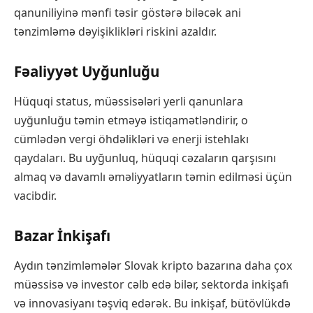
qanuniliyinə mənfi təsir göstərə biləcək ani
tənzimləmə dəyişiklikləri riskini azaldır.
Fəaliyyət Uyğunluğu
Hüquqi status, müəssisələri yerli qanunlara
uyğunluğu təmin etməyə istiqamətləndirir, o
cümlədən vergi öhdəlikləri və enerji istehlakı
qaydaları. Bu uyğunluq, hüquqi cəzaların qarşısını
almaq və davamlı əməliyyatların təmin edilməsi üçün
vacibdir.
Bazar İnkişafı
Aydın tənzimləmələr Slovak kripto bazarına daha çox
müəssisə və investor cəlb edə bilər, sektorda inkişafı
və innovasiyanı təşviq edərək. Bu inkişaf, bütövlükdə