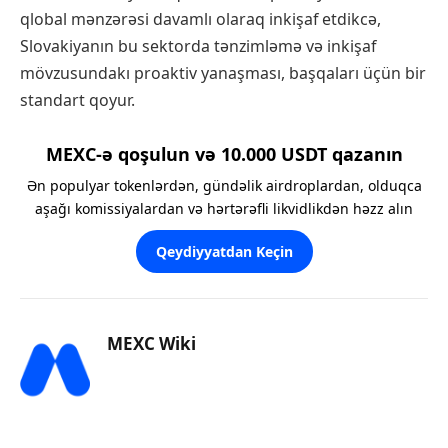
qlobal mənzərəsi davamlı olaraq inkişaf etdikcə,
Slovakiyanın bu sektorda tənzimləmə və inkişaf
mövzusundakı proaktiv yanaşması, başqaları üçün bir
standart qoyur.
MEXC-ə qoşulun və 10.000 USDT qazanın
Ən populyar tokenlərdən, gündəlik airdroplardan, olduqca
aşağı komissiyalardan və hərtərəfli likvidlikdən həzz alın
Qeydiyyatdan Keçin
MEXC Wiki