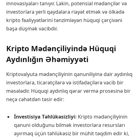
innovasiyaları tanıyır. Lakin, potensial mədənçilər və
investorlara yerli qaydalara riayət etmək və ölkədə
kripto fəaliyyətlərini tənzimləyən hüquqi çərçivəni
başa düşmək vacibdir.
Kripto Mədənçiliyində Hüquqi
Aydınlığın Əhəmiyyəti
Kriptovalyuta mədənçiliyinin qanuniliyinə dair aydınlıq
investorlara, ticarətçilərə və istifadəçilərə vacib bir
məsələdir. Hüquqi aydınlıq qərar vermə prosesinə bir
neçə cəhətdən təsir edir:
İnvestisiya Təhlükəsizliyi:
Kripto mədənçiliyinin
qanuni olduğunu bilmək investorlara resursları
ayırmaq üçün təhlükəsiz bir mühit təqdim edir ki,