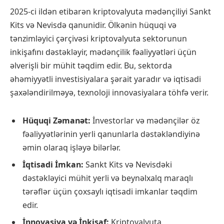
2025-ci ildən etibarən kriptovalyuta mədənçiliyi Sankt
Kits və Nevisdə qanunidir. Ölkənin hüquqi və
tənzimləyici çərçivəsi kriptovalyuta sektorunun
inkişafını dəstəkləyir, mədənçilik fəaliyyətləri üçün
əlverişli bir mühit təqdim edir. Bu, sektorda
əhəmiyyətli investisiyalara şərait yaradır və iqtisadi
şaxələndirilməyə, texnoloji innovasiyalara töhfə verir.
Hüquqi Zəmanət:
İnvestorlar və mədənçilər öz
fəaliyyətlərinin yerli qanunlarla dəstəkləndiyinə
əmin olaraq işləyə bilərlər.
İqtisadi İmkan:
Sankt Kits və Nevisdəki
dəstəkləyici mühit yerli və beynəlxalq maraqlı
tərəflər üçün çoxsaylı iqtisadi imkanlar təqdim
edir.
İnnovasiya və İnkişaf:
Kriptovalyuta