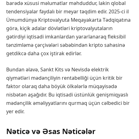
barədə xüsusi məlumatlar məhduddur, lakin qlobal
tendensiyalar faydalı bir meyar təqdim edir. 2025-ci il
Ümumdünya Kriptovalyuta Meqayakarta Tədqiqatına
görə, kiçik adalar dövlətləri kriptovalyutaların
gətirdiyi iqtisadi imkanlardan yararlanaraq fleksibil
tənzimləmə çərçivələri səbəbindən kripto sahəsinə
getdikcə daha çox iştirak edirlər.
Bundan əlavə, Sankt Kits və Nevisdə elektrik
qiymətləri mədənçiliyin rentabelliği üçün kritik bir
faktor olaraq daha böyük ölkələrlə müqayisədə
nisbətən aşağıdır. Bu iqtisadi üstünlük genişmiqyaslı
mədənçilik əməliyyatlarını qurmaq üçün cəlbedici bir
yer edir.
Nəticə və Əsas Nəticələr