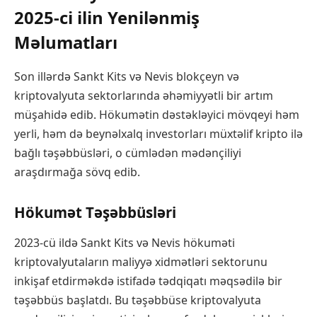
2025-ci ilin Yenilənmiş
Məlumatları
Son illərdə Sankt Kits və Nevis blokçeyn və
kriptovalyuta sektorlarında əhəmiyyətli bir artım
müşahidə edib. Hökumətin dəstəkləyici mövqeyi həm
yerli, həm də beynəlxalq investorları müxtəlif kripto ilə
bağlı təşəbbüsləri, o cümlədən mədənçiliyi
araşdırmağa sövq edib.
Hökumət Təşəbbüsləri
2023-cü ildə Sankt Kits və Nevis hökuməti
kriptovalyutaların maliyyə xidmətləri sektorunu
inkişaf etdirməkdə istifadə tədqiqatı məqsədilə bir
təşəbbüs başlatdı. Bu təşəbbüse kriptovalyuta