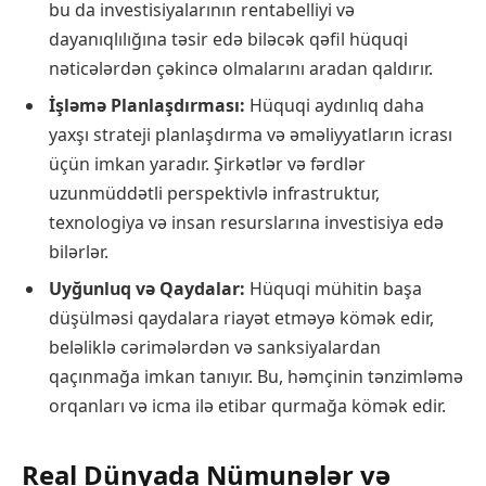
bu da investisiyalarının rentabelliyi və
dayanıqlılığına təsir edə biləcək qəfil hüquqi
nəticələrdən çəkincə olmalarını aradan qaldırır.
İşləmə Planlaşdırması:
Hüquqi aydınlıq daha
yaxşı strateji planlaşdırma və əməliyyatların icrası
üçün imkan yaradır. Şirkətlər və fərdlər
uzunmüddətli perspektivlə infrastruktur,
texnologiya və insan resurslarına investisiya edə
bilərlər.
Uyğunluq və Qaydalar:
Hüquqi mühitin başa
düşülməsi qaydalara riayət etməyə kömək edir,
beləliklə cərimələrdən və sanksiyalardan
qaçınmağa imkan tanıyır. Bu, həmçinin tənzimləmə
orqanları və icma ilə etibar qurmağa kömək edir.
Real Dünyada Nümunələr və