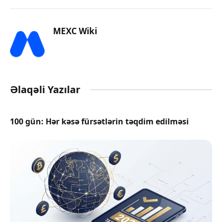
MEXC Wiki
Əlaqəli Yazılar
100 gün: Hər kəsə fürsətlərin təqdim edilməsi