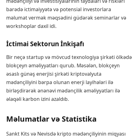
mədənçiliyi və investisiyalarının faydaları və riskləri
barədə ictimaiyyətə və potensial investorlara
məlumat vermək məqsədini güdərək seminarlar və
workshoplar daxil idi.
İctimai Sektorun İnkişafı
Bir neçə startup və mövcud texnologiya şirkəti ölkədə
blokçeyn əməliyyatları qurub. Məsələn, blokçeyn
əsaslı günəş enerjisi şirkəti kriptovalyuta
mədənçiliyini bərpa olunan enerji layihələri ilə
birləşdirərək ənənəvi mədənçilik əməliyyatları ilə
əlaqəli karbon izini azaldıb.
Məlumatlar və Statistika
Sankt Kits və Nevisdə kripto mədənçiliyinin miqyası