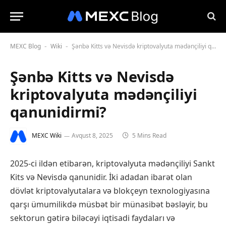
MEXC Blog
Wiki
Şənbə Kitts və Nevisdə kriptovalyuta mədənçiliyi qanunidirmi?
-
-
Şənbə Kitts və Nevisdə
kriptovalyuta mədənçiliyi
qanunidirmi?
MEXC Wiki
Avqust 8, 2025
5 Mins Read
2025-ci ildən etibarən, kriptovalyuta mədənçiliyi Sankt
Kits və Nevisdə qanunidir. İki adadan ibarət olan
dövlət kriptovalyutalara və blokçeyn texnologiyasına
qarşı ümumilikdə müsbət bir münasibət bəsləyir, bu
sektorun gətirə biləcəyi iqtisadi faydaları və