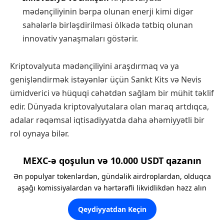
mədənçiliyinin bərpa olunan enerji kimi digər
sahələrlə birləşdirilməsi ölkədə tətbiq olunan
innovativ yanaşmaları göstərir.
Kriptovalyuta mədənçiliyini araşdırmaq və ya
genişləndirmək istəyənlər üçün Sankt Kits və Nevis
ümidverici və hüquqi cəhətdən sağlam bir mühit təklif
edir. Dünyada kriptovalyutalara olan maraq artdıqca,
adalar rəqəmsal iqtisadiyyatda daha əhəmiyyətli bir
rol oynaya bilər.
MEXC-ə qoşulun və 10.000 USDT qazanın
Ən populyar tokenlərdən, gündəlik airdroplardan, olduqca
aşağı komissiyalardan və hərtərəfli likvidlikdən həzz alın
Qeydiyyatdan Keçin