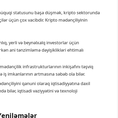
hüquqi statusunu başa düşmək, kripto sektorunda
dəçilər üçün çox vacibdir. Kripto mədənçiliyinin
ıq, yerli və beynəlxalq investorlar üçün
kən ani tənzimləmə dəyişiklikləri ehtimalı
.
ədənçilik infrastrukturlarının inkişafını təşviq
 və iş imkanlarının artmasına səbəb ola bilər.
nçiliyini qanuni olaraq iqtisadiyyatına daxil
ə bilər, iqtisadi vəziyyətini və texnoloji
Yeniləmələr