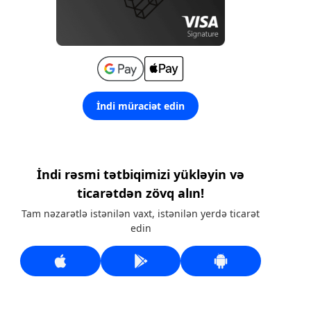
İndi müraciət edin
İndi rəsmi tətbiqimizi yükləyin və
ticarətdən zövq alın!
Tam nəzarətlə istənilən vaxt, istənilən yerdə ticarət
edin