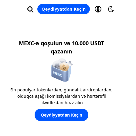
Qeydiyyatdan Keçin
MEXC-ə qoşulun və 10.000 USDT
qazanın
Ən populyar tokenlərdən, gündəlik airdroplardan,
olduqca aşağı komissiyalardan və hərtərəfli
likvidlikdən həzz alın
Qeydiyyatdan Keçin