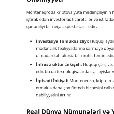
Monteneqroda kriptovalyuta mədənçiliyinin 
iştirak edən investorlar, ticarətçilər və istifa
qanuniliyi bir neçə aspektə təsir edir:
İnvestisiya Təhlükəsizliyi:
Hüquqi aydınl
mədənçilik fəaliyyətlərinə sərmayə qoyar
olmadan təhlükəsiz bir mühit təmin edir
İnfrastruktur İnkişafı:
Hüquqi çərçivə, m
edir, bu da texnologiyalarda irəliləyişlər
İqtisadi İnkişaf:
Monteneqro, kripto mədə
etməklə daha çox fintech biznesini cəlb ed
qabiliyyətini artırır.
Real Dünya Nümunələri və 