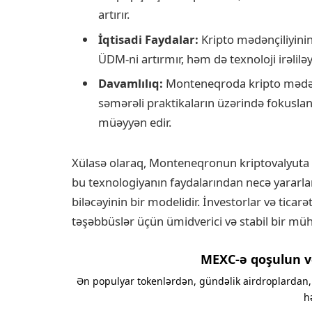
artırır.
İqtisadi Faydalar:
Kripto mədənçiliyinin
ÜDM-ni artırmır, həm də texnoloji irəliləyi
Davamlılıq:
Monteneqroda kripto mədənçi
səmərəli praktikaların üzərində fokusla
müəyyən edir.
Xülasə olaraq, Monteneqronun kriptovalyuta 
bu texnologiyanın faydalarından necə yararlana
biləcəyinin bir modelidir. İnvestorlar və ticar
təşəbbüslər üçün ümidverici və stabil bir mühi
MEXC-ə qoşulun v
Ən populyar tokenlərdən, gündəlik airdroplardan, 
h