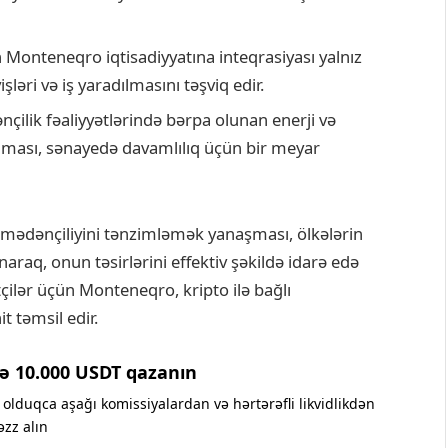
 Monteneqro iqtisadiyyatına inteqrasiyası yalnız
şləri və iş yaradılmasını təşviq edir.
lik fəaliyyətlərində bərpa olunan enerji və
nması, sənayedə davamlılıq üçün bir meyar
mədənçiliyini tənzimləmək yanaşması, ölkələrin
raq, onun təsirlərini effektiv şəkildə idarə edə
ətçilər üçün Monteneqro, kripto ilə bağlı
t təmsil edir.
ə 10.000 USDT qazanın
olduqca aşağı komissiyalardan və hərtərəfli likvidlikdən
əzz alın