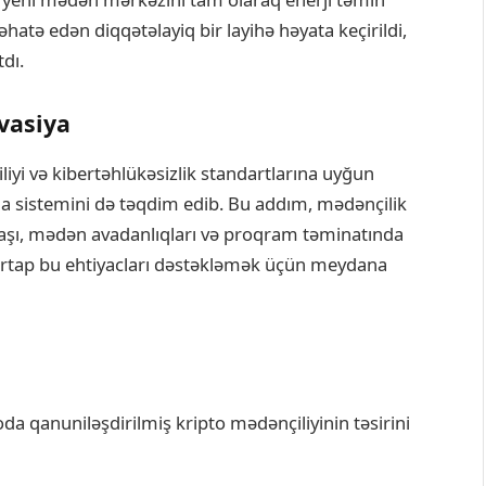
hatə edən diqqətəlayiq bir layihə həyata keçirildi,
tdı.
vasiya
yi və kibertəhlükəsizlik standartlarına uyğun
rma sistemini də təqdim edib. Bu addım, mədənçilik
yanaşı, mədən avadanlıqları və proqram təminatında
 startap bu ehtiyacları dəstəkləmək üçün meydana
da qanuniləşdirilmiş kripto mədənçiliyinin təsirini