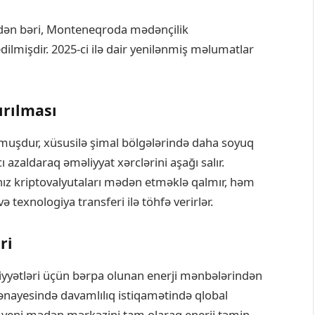
ndən bəri, Monteneqroda mədənçilik
dilmişdir. 2025-ci ilə dair yenilənmiş məlumatlar
ırılması
ulmuşdur, xüsusilə şimal bölgələrində daha soyuq
 azaldaraq əməliyyat xərclərini aşağı salır.
lnız kriptovalyutaları mədən etməklə qalmır, həm
və texnologiya transferi ilə töhfə verirlər.
ri
yyətləri üçün bərpa olunan enerji mənbələrindən
 sənayesində davamlılıq istiqamətində qlobal
ir yeni mədən mərkəzini tam olaraq enerji təmin