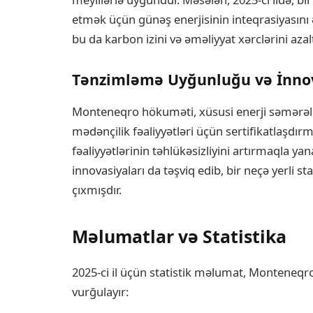
etmək üçün günəş enerjisinin inteqrasiyasını ə
bu da karbon izini və əməliyyat xərclərini azal
Tənzimləmə Uyğunluğu və İnno
Monteneqro hökuməti, xüsusi enerji səmərəlili
mədənçilik fəaliyyətləri üçün sertifikatlaşdı
fəaliyyətlərinin təhlükəsizliyini artırmaqla 
innovasiyaları da təşviq edib, bir neçə yerli
çıxmışdır.
Məlumatlar və Statistika
2025-ci il üçün statistik məlumat, Monteneqro
vurğulayır: