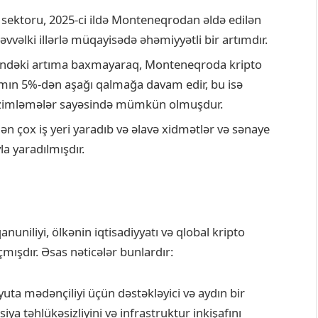
 sektoru, 2025-ci ildə Monteneqrodan əldə edilən
vəlki illərlə müqayisədə əhəmiyyətli bir artımdır.
rindəki artıma baxmayaraq, Monteneqroda kripto
plamın 5%-dən aşağı qalmağa davam edir, bu isə
tənzimləmələr sayəsində mümkün olmuşdur.
ən çox iş yeri yaradıb və əlavə xidmətlər və sənaye
yla yaradılmışdır.
niliyi, ölkənin iqtisadiyyatı və qlobal kripto
ışdır. Əsas nəticələr bunlardır:
ta mədənçiliyi üçün dəstəkləyici və aydın bir
iya təhlükəsizliyini və infrastruktur inkişafını