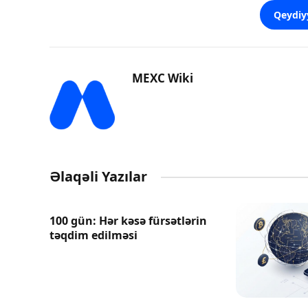
Qeydiy
MEXC Wiki
Əlaqəli Yazılar
100 gün: Hər kəsə fürsətlərin
təqdim edilməsi