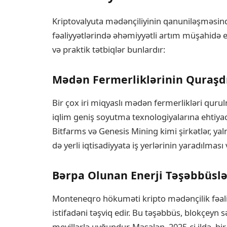
Kriptovalyuta mədənçiliyinin qanuniləşməsi
fəaliyyətlərində əhəmiyyətli artım müşahidə e
və praktik tətbiqlər bunlardır:
Mədən Fermerliklərinin Quraşd
Bir çox iri miqyaslı mədən fermerlikləri qur
iqlim geniş soyutma texnologiyalarına ehtiyacı
Bitfarms və Genesis Mining kimi şirkətlər, ya
də yerli iqtisadiyyata iş yerlərinin yaradılması 
Bərpa Olunan Enerji Təşəbbüslə
Monteneqro hökuməti kripto mədənçilik fəali
istifadəni təşviq edir. Bu təşəbbüs, blokçeyn
meyillərlə uyğundur. Məsələn, 2025-ci ildə, b