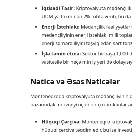
İqtisadi Təsir:
Kriptovalyuta mədənçilik
ÜDM-yə təxminən 2% töhfə verib, bu da əv
Enerji İstehlakı:
Mədənçilik fəaliyyətlə
mədənçiliyinin enerji istehlakı milli to
enerji səmərəliliyini təşviq edən sərt 
İşlə təmin etmə:
Sektor birbaşa 1,000-d
vasitəsilə bir neçə min iş yeri də dolayısı
Nəticə və Əsas Nəticələr
Monteneqroda kriptovalyuta mədənçiliyinin qanu
bazarındakı mövqeyi üçün bir çox imkanlar açm
Hüquqi Çərçivə:
Monteneqro kriptovalyu
hüquqi çərçivə təqdim edir, bu isə investis