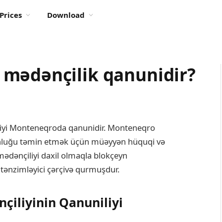
Prices
Download
 mədənçilik qanunidir?
iliyi Monteneqroda qanunidir. Monteneqro
yğunluğu təmin etmək üçün müəyyən hüquqi və
mədənçiliyi daxil olmaqla blokçeyn
r tənzimləyici çərçivə qurmuşdur.
iliyinin Qanuniliyi