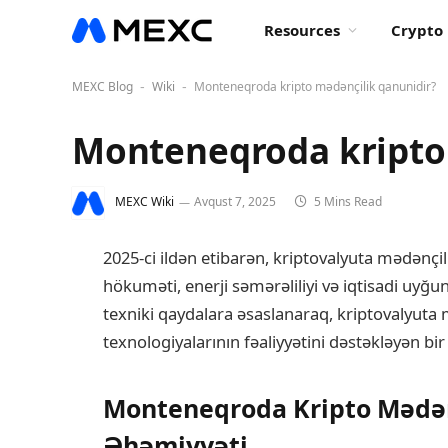
Resources
Crypto 
MEXC Blog
Wiki
Monteneqroda kripto mədənçilik qanunidir?
-
-
Monteneqroda kripto
MEXC Wiki
Avqust 7, 2025
5 Mins Read
2025-ci ildən etibarən, kriptovalyuta mədənç
hökuməti, enerji səmərəliliyi və iqtisadi u
texniki qaydalara əsaslanaraq, kriptovalyuta 
texnologiyalarının fəaliyyətini dəstəkləyən bi
Monteneqroda Kripto Mədənç
Əhəmiyyəti