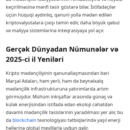
keçirilməsinə mənfi təsir göstərə bilər. İstifadəçilər
üçün hüquqi aydınlıq, qanuni yolla mədən edilən
kriptovalyutalara çıxışı təmin edir, daha böyük qəbul
və maliyyə sistemlərinə inteqrasiyaya yol açır.
Gerçək Dünyadan Nümunələr və
2025-ci il Yeniləri
Kripto mədənçiliyinin qanunallaşmasından bəri
Marşal Adaları, həm yerli, həm də beynəlxalq
mədənçilik infrastrukturuna yatırımlarda artım
görmüşdür. Mühüm inkişaflar arasında günəş və
külək enerjisindən istifadə edən ekoloji cəhətdən
davamlı mədənçilik təsislərinin yaradılması yer alır, bu
da
blockchain
texnologiyası tətbiqlərində yaşıl enerji
həllərinə qlobal meyillərlə uyğun gəlir.