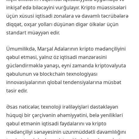
inkişaf edə biləcəyini vurğulayır. Kripto müəssisələri
üçün xüsusi iqtisadi zonalara və davamlı təcrübələrə
diqqət, oxşar yolları düşünən digər ölkələr üçün
standart müəyyən edir.
Ümumilikdə, Marşal Adalarının kripto mədənçiliyini
qəbul etməsi, yalnız öz iqtisadi mənzərəsini
gücləndirməklə yanaşı, eyni zamanda kriptovalyuta
qəbulunun və blockchain texnologiyası
innovasiyalarının qlobal tendensiyalarına müsbət
təsir edir.
Əsas nəticələr, texnoloji irəliləyişləri dəstəkləyən
hüquqi bir çərçivənin əhəmiyyətini, belə yenilikləri
qəbul etmənin iqtisadi faydalarını və kripto
mədənçiliyi sənayesinin uzunmüddətli davamlılığını