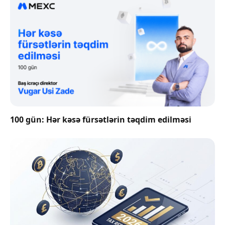
100 gün: Hər kəsə fürsətlərin təqdim edilməsi