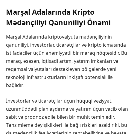
Marşal Adalarında Kripto
Mədənçiliyi Qanuniliyi Önəmi
Marşal Adalarında kriptovalyuta mədənçiliyinin
qanuniliyi, investorlar, ticarətçilər və kripto icmasında
istifadəçilər üçün əhəmiyyətli bir maraq nöqtəsidir. Bu
maraq, əsasən, iqtisadi artım, yatırım imkanları və
rəqəmsal valyutaları dəstəkləyən bölgələrdə yeni
texnoloji infrastrukturların inkişafı potensialı ilə
bağlıdır.
İnvestorlar və ticarətçilər üçün hüquqi vəziyyət,
uzunmüddətli planlaşdırma və yatırım üçün vacib olan
sabit və proqnoz edilə bilən bir mühit təmin edir.
Tənzimləmə dəyişiklikləri ilə bağlı riskləri azaldır ki, bu
da mədənçilik fəaliyyətlərinin rentabelliyinə və həyata