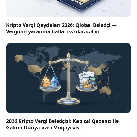
Kripto Vergi Qaydaları 2026: Qlobal Bələdçi —
Verginin yaranma halları və dərəcələri
2026 Kripto Vergi Bələdçisi: Kapital Qazancı ilə
Gəlirin Dünya üzrə Müqayisəsi