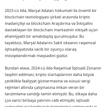
2023-cü ildə, Marşal Adaları hökuməti ilə önəmli bir
blockchain texnologiyası şirkəti arasında kripto
mədənçiliyi və blockchain Araşdırma və İnkişafını
dəstəkləyən bir blockchain mərkəzinin inkişafı üçün
əhəmiyyətli bir əməkdaşlıq qurulmuşdur. Bu
təşəbbüs, Marşal Adalarını Sakit okeanın rəqəmsal
iqtisadiyyatında vacib bir oyunçu olaraq
mövqeləndirmək məqsədini güdür.
Bundan əlavə, 2024-cü ildə Rəqəmsal İqtisadi Zonanın
təqdim edilməsi, kripto startaplarının daha böyük
çevikliklə fəaliyyət göstərməsinə və xüsusi vergi
rejimləri altında çalışmasına imkan verən bir
tənzimləmə sandığı təmin etmişdir. Bu, ölkəyə daha
çox xarici birbaşa yatırımı cəlb etmişdir, iqtisadi
vəziyyətini gücləndirərək texnologiya sektorunda iş