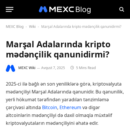
MEXC Blog
Wiki
Marşal Adalarında kripto mədənçilik qanunidirmi?
-
-
Marşal Adalarında kripto
mədənçilik qanunidirmi?
MEXC Wiki
Avqust 7, 2025
5 Mins Read
2025-ci ilə bağlı ən son yeniliklərə görə, kriptovalyuta
mədənçiliyi Marşal Adalarında qanunidir. Bu qanunilik,
yerli hökumət tərəfindən yaradılan tənzimləmə
çərçivəsi altında
Bitcoin
,
Ethereum
və digər
altcoinlərin mədənçiliyi də daxil olmaqla müxtəlif
kriptovalyutaların mədənçiliyini əhatə edir.