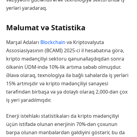
yerləri yaradaraq.
Məlumat və Statistika
Marşal Adaları
Blockchain
və Kriptovalyuta
Assosiasiyasının (BCAMI) 2025-ci il hesabatına görə,
kripto mədənçiliyi sektoru qanunallaşdıqdan sonra
ölkənin ÜDM-ində 10%-lik artıma səbəb olmuşdur.
Əlavə olaraq, texnologiya ilə bağlı sahələrdə iş yerləri
15% artmışdır və kripto mədənçiliyi sənayesi
tərəfindən birbaşa və ya dolaylı olaraq 2,000-dən çox
iş yeri yaradılmışdır.
Enerji istehlakı statistikaları da kripto mədənçiliyi
üçün istifadə olunan enerjinin 70%-dən çoxunun
bərpa olunan mənbələrdən gəldiyini göstərir, bu da