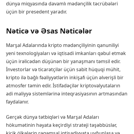
dünya miqyasında davamlı mədənçilik təcrübələri
üçün bir presedent yaradır.
Nəticə və Əsas Nəticələr
Marşal Adalarında kripto mədənçiliyinin qanuniliyi
yeni texnologiyaları və iqtisadi imkanları qəbul etmək
üçün irəlicədən düşünən bir yanaşmanı təmsil edir.
İnvestorlar və ticarətçilər üçün sabit hüquqi mühit,
kripto ilə bağlı fəaliyyətlərin inkişafı üçün əlverişli bir
atmosfer təmin edir. İstifadəçilər kriptovalyutaların
adi maliyyə sistemlərinə inteqrasiyasının artmasından
faydalanır.
Gerçək dünya tətbiqləri və Marşal Adaları
hökumətinin həyata keçirdiyi strateji təşəbbüslər,
kiçik ölkələrin rəqəmsal iqtisadiyyata uyğunlaşa və