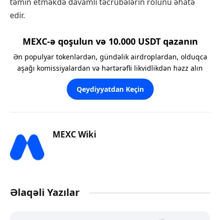
təmin etməkdə davamlı təcrübələrin rolunu əhatə
edir.
MEXC-ə qoşulun və 10.000 USDT qazanın
Ən populyar tokenlərdən, gündəlik airdroplardan, olduqca
aşağı komissiyalardan və hərtərəfli likvidlikdən həzz alın
Qeydiyyatdan Keçin
MEXC Wiki
Əlaqəli Yazılar