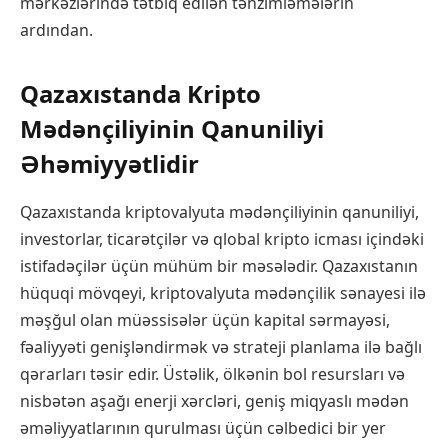
mərkəzlərində tətbiq edilən tənzimləmələrin
ardından.
Qazaxıstanda Kripto
Mədənçiliyinin Qanuniliyi
Əhəmiyyətlidir
Qazaxıstanda kriptovalyuta mədənçiliyinin qanuniliyi,
investorlar, ticarətçilər və qlobal kripto icması içindəki
istifadəçilər üçün mühüm bir məsələdir. Qazaxıstanın
hüquqi mövqeyi, kriptovalyuta mədənçilik sənayesi ilə
məşğul olan müəssisələr üçün kapital sərmayəsi,
fəaliyyəti genişləndirmək və strateji planlama ilə bağlı
qərarları təsir edir. Üstəlik, ölkənin bol resursları və
nisbətən aşağı enerji xərcləri, geniş miqyaslı mədən
əməliyyatlarının qurulması üçün cəlbedici bir yer