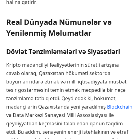
halına gətirir.
Real Dünyada Nümunələr və
Yenilənmiş Məlumatlar
Dövlət Tənzimləmələri və Siyasətləri
Kripto mədənçiliyi fəaliyyətlərinin sürətli artışına
cavab olaraq, Qazaxıstan hökuməti sektorda
böyüməni idarə etmək və milli iqtisadiyyata müsbət
təsir göstərməsini təmin etmək məqsədilə bir neçə
tənzimləmə tətbiq etdi. Qeyd edək ki, hökumət,
mədənçilərin Qazaxıstanda yeni yaradılmış
Blockchain
və Data Mərkəzi Sənayesi Milli Assosiasiyası ilə
qeydiyyatdan keçməsini tələb edən qanun təqdim
etdi. Bu addım, sənayenin enerji istehlakının və ətraf