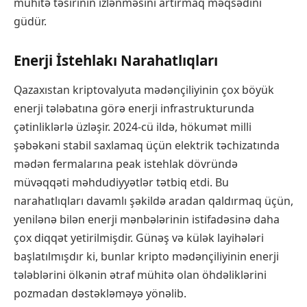
mühitə təsirinin izlənməsini artırmaq məqsədini
güdür.
Enerji İstehlakı Narahatlıqları
Qazaxıstan kriptovalyuta mədənçiliyinin çox böyük
enerji tələbatına görə enerji infrastrukturunda
çətinliklərlə üzləşir. 2024-cü ildə, hökumət milli
şəbəkəni stabil saxlamaq üçün elektrik təchizatında
mədən fermalarına peak istehlak dövründə
müvəqqəti məhdudiyyətlər tətbiq etdi. Bu
narahatlıqları davamlı şəkildə aradan qaldırmaq üçün,
yenilənə bilən enerji mənbələrinin istifadəsinə daha
çox diqqət yetirilmişdir. Günəş və külək layihələri
başlatılmışdır ki, bunlar kripto mədənçiliyinin enerji
tələblərini ölkənin ətraf mühitə olan öhdəliklərini
pozmadan dəstəkləməyə yönəlib.