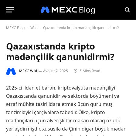
MEXC Blog
Wiki
Qazaxıstanda kripto mədənçilik qanunidirmi?
-
-
Qazaxıstanda kripto
mədənçilik qanunidirmi?
MEXC Wiki
Avqust 7, 2025
5 Mins Read
2025-ci ildən etibarən, kriptovalyuta mədənçiliyi
Qazaxıstanda qanunidir və sektorda böyüməni və
ətraf mühitə təsiri idarə etmək üçün qurulmuş
tənzimləyici çərçivələrə tabedir. Ölkə, kripto
mədənçiləri üçün əlverişli bir məkan olaraq özünü
yerləşdirmişdir, xüsusilə də Çinin digər böyük mədən