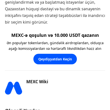
genişləndirmək və ya başlatmaq istəyənlər üçün,
Qazaxıstan hüquqi dəstəyi və bu dinamik sənayenin
inkişafını təşviq edən strateji təşəbbüsləri ilə inandırıcı
bir seçim kimi görünür.
MEXC-ə qoşulun və 10.000 USDT qazanın
Ən populyar tokenlərdən, gündəlik airdroplardan, olduqca
aşağı komissiyalardan və hərtərəfli likvidlikdən həzz alın
Qeydiyyatdan Keçin
MEXC Wiki