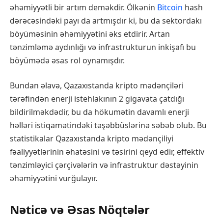
əhəmiyyətli bir artım deməkdir. Ölkənin
Bitcoin
hash
dərəcəsindəki payı da artmışdır ki, bu da sektordakı
böyüməsinin əhəmiyyətini əks etdirir. Artan
tənzimləmə aydınlığı və infrastrukturun inkişafı bu
böyümədə əsas rol oynamışdır.
Bundan əlavə, Qazaxıstanda kripto mədənçiləri
tərəfindən enerji istehlakının 2 gigavata çatdığı
bildirilməkdədir, bu da hökumətin davamlı enerji
həlləri istiqamətindəki təşəbbüslərinə səbəb olub. Bu
statistikalar Qazaxıstanda kripto mədənçiliyi
fəaliyyətlərinin əhatəsini və təsirini qeyd edir, effektiv
tənzimləyici çərçivələrin və infrastruktur dəstəyinin
əhəmiyyətini vurğulayır.
Nəticə və Əsas Nöqtələr