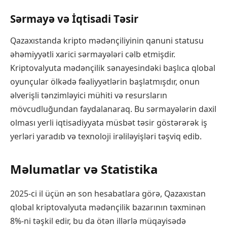
Sərmayə və İqtisadi Təsir
Qazaxıstanda kripto mədənçiliyinin qanuni statusu
əhəmiyyətli xarici sərmayələri cəlb etmişdir.
Kriptovalyuta mədənçilik sənayesindəki başlıca qlobal
oyunçular ölkədə fəaliyyətlərin başlatmışdır, onun
əlverişli tənzimləyici mühiti və resursların
mövcudluğundan faydalanaraq. Bu sərmayələrin daxil
olması yerli iqtisadiyyata müsbət təsir göstərərək iş
yerləri yaradıb və texnoloji irəliləyişləri təşviq edib.
Məlumatlar və Statistika
2025-ci il üçün ən son hesabatlara görə, Qazaxıstan
qlobal kriptovalyuta mədənçilik bazarının təxminən
8%-ni təşkil edir, bu da ötən illərlə müqayisədə