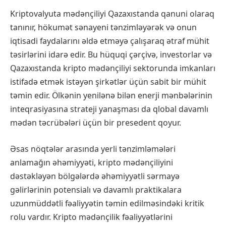
Kriptovalyuta mədənçiliyi Qazaxıstanda qanuni olaraq
tanınır, hökumət sənayeni tənzimləyərək və onun
iqtisadi faydalarını əldə etməyə çalışaraq ətraf mühit
təsirlərini idarə edir. Bu hüquqi çərçivə, investorlar və
Qazaxıstanda kripto mədənçiliyi sektorunda imkanları
istifadə etmək istəyən şirkətlər üçün sabit bir mühit
təmin edir. Ölkənin yenilənə bilən enerji mənbələrinin
inteqrasiyasına strateji yanaşması da qlobal davamlı
mədən təcrübələri üçün bir presedent qoyur.
Əsas nöqtələr arasında yerli tənzimləmələri
anlamağın əhəmiyyəti, kripto mədənçiliyini
dəstəkləyən bölgələrdə əhəmiyyətli sərmayə
gəlirlərinin potensialı və davamlı praktikalara
uzunmüddətli fəaliyyətin təmin edilməsindəki kritik
rolu vardır. Kripto mədənçilik fəaliyyətlərini