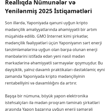
Reallıqda Nümunələr və
Yenilənmiş 2025 İstiqamətləri
Son illərdə, Yaponiyada qanuni uyğun kripto
mədənçilik əməliyyatlarında əhəmiyyətli bir artım
müşahidə edilib. GMO Internet kimi şirkətlər,
mədənçilik fəaliyyətləri üçün Yaponiyanın sərt enerji
tənzimləmələrinə uyğun olan bərpa olunan enerji
mənbələrini istifadə edən yeni nəsil mədən
mərkəzlərinə əhəmiyyətli sərmayələr qoymuşdur. Bu
dəyişiklik, yalnız davamlı praktikaları dəstəkləmir, eyni
zamanda Yaponiyada kripto mədənçiliyinin
rentabelliyini və davamlılığını da artırır.
Başqa bir nümunə, böyük yapon elektronika
istehsalçıları ilə mədən proqram təminatı şirkətləri
arasında Yapon bazarına uyğun enerji səmərəli