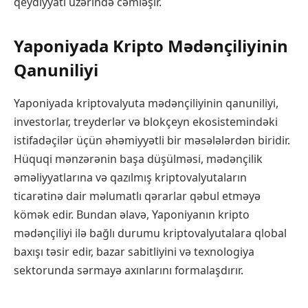
qeydiyyatı üzərində cəmləşir.
Yaponiyada Kripto Mədənçiliyinin
Qanuniliyi
Yaponiyada kriptovalyuta mədənçiliyinin qanuniliyi,
investorlar, treyderlər və blokçeyn ekosistemindəki
istifadəçilər üçün əhəmiyyətli bir məsələlərdən biridir.
Hüquqi mənzərənin başa düşülməsi, mədənçilik
əməliyyatlarına və qazılmış kriptovalyutaların
ticarətinə dair məlumatlı qərarlar qəbul etməyə
kömək edir. Bundan əlavə, Yaponiyanın kripto
mədənçiliyi ilə bağlı durumu kriptovalyutalara qlobal
baxışı təsir edir, bazar sabitliyini və texnologiya
sektorunda sərmayə axınlarını formalaşdırır.