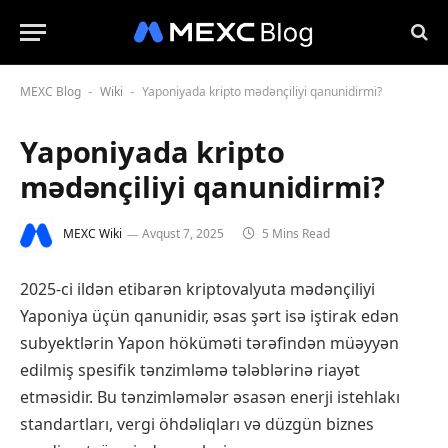
MEXC Blog
Wiki
Yaponiyada kripto mədənçiliyi qanunidirmi?
-
-
Yaponiyada kripto
mədənçiliyi qanunidirmi?
MEXC Wiki
Avqust 7, 2025
5 Mins Read
2025-ci ildən etibarən kriptovalyuta mədənçiliyi
Yaponiya üçün qanunidir, əsas şərt isə iştirak edən
subyektlərin Yapon höküməti tərəfindən müəyyən
edilmiş spesifik tənzimləmə tələblərinə riayət
etməsidir. Bu tənzimləmələr əsasən enerji istehlakı
standartları, vergi öhdəliqları və düzgün biznes