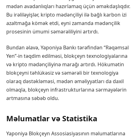
mədən avadanlıqları hazırlamaq üçün əməkdaşlıqdır.
Bu irəliləyişlər, kripto mədənçiliyi ilə bağlı karbon izi
azaltmağa kömək etdi, eyni zamanda mədənçilik
prosesinin ümumi səmərəliliyini artırdı.
Bundan əlavə, Yaponiya Bankı tərəfindən “Rəqəmsal
Yen”-in təqdim edilməsi, blokçeyn texnologiyalarına
və kripto mədənçiliyinə marağı artırdı. Hökumətin
blokçeyni təhlükəsiz və səmərəli bir texnologiya
olaraq dəstəkləməsi, mədən əməliyyatları da daxil
olmaqla, blokçeyn infrastrukturlarına sərmayələrin
artmasına səbəb oldu.
Məlumatlar və Statistika
Yaponiya Blokçeyn Assosiasiyasının məlumatlarına