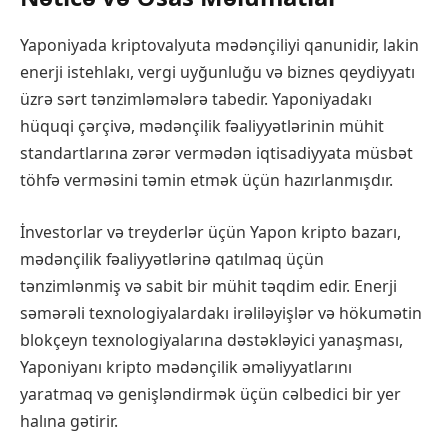
Yaponiyada kriptovalyuta mədənçiliyi qanunidir, lakin
enerji istehlakı, vergi uyğunluğu və biznes qeydiyyatı
üzrə sərt tənzimləmələrə tabedir. Yaponiyadakı
hüquqi çərçivə, mədənçilik fəaliyyətlərinin mühit
standartlarına zərər vermədən iqtisadiyyata müsbət
töhfə verməsini təmin etmək üçün hazırlanmışdır.
İnvestorlar və treyderlər üçün Yapon kripto bazarı,
mədənçilik fəaliyyətlərinə qatılmaq üçün
tənzimlənmiş və sabit bir mühit təqdim edir. Enerji
səmərəli texnologiyalardakı irəliləyişlər və hökumətin
blokçeyn texnologiyalarına dəstəkləyici yanaşması,
Yaponiyanı kripto mədənçilik əməliyyatlarını
yaratmaq və genişləndirmək üçün cəlbedici bir yer
halına gətirir.