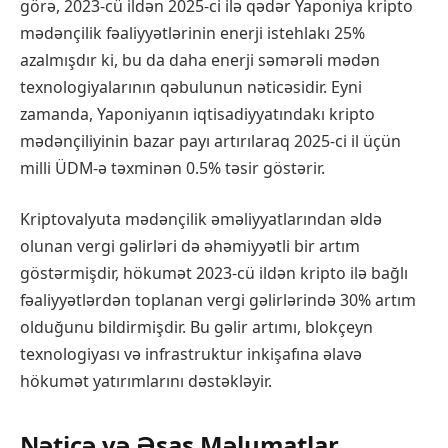
görə, 2023-cü ildən 2025-ci ilə qədər Yaponiya kripto
mədənçilik fəaliyyətlərinin enerji istehlakı 25%
azalmışdır ki, bu da daha enerji səmərəli mədən
texnologiyalarının qəbulunun nəticəsidir. Eyni
zamanda, Yaponiyanın iqtisadiyyatındakı kripto
mədənçiliyinin bazar payı artırılaraq 2025-ci il üçün
milli ÜDM-ə təxminən 0.5% təsir göstərir.
Kriptovalyuta mədənçilik əməliyyatlarından əldə
olunan vergi gəlirləri də əhəmiyyətli bir artım
göstərmişdir, hökumət 2023-cü ildən kripto ilə bağlı
fəaliyyətlərdən toplanan vergi gəlirlərində 30% artım
olduğunu bildirmişdir. Bu gəlir artımı, blokçeyn
texnologiyası və infrastruktur inkişafına əlavə
hökumət yatırımlarını dəstəkləyir.
Nəticə və Əsas Məlumatlar