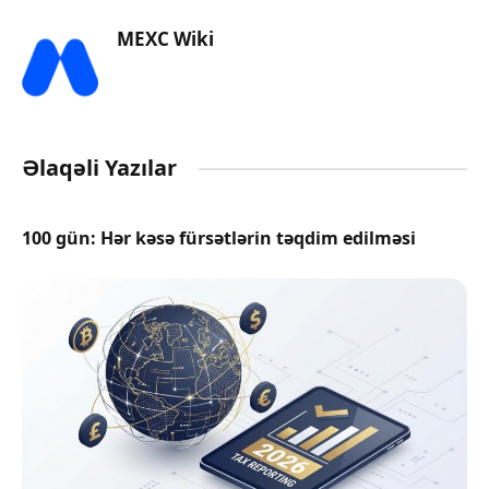
MEXC Wiki
Əlaqəli Yazılar
100 gün: Hər kəsə fürsətlərin təqdim edilməsi