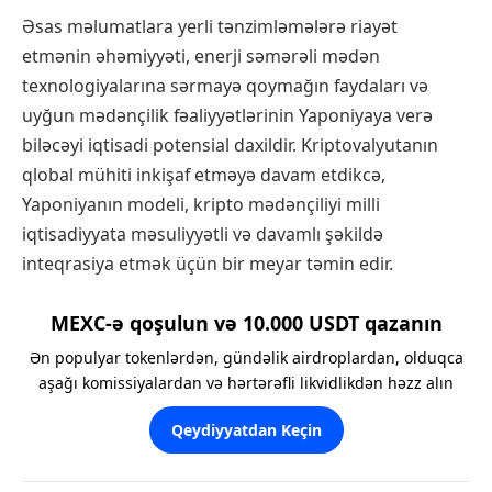
Əsas məlumatlara yerli tənzimləmələrə riayət
etmənin əhəmiyyəti, enerji səmərəli mədən
texnologiyalarına sərmayə qoymağın faydaları və
uyğun mədənçilik fəaliyyətlərinin Yaponiyaya verə
biləcəyi iqtisadi potensial daxildir. Kriptovalyutanın
qlobal mühiti inkişaf etməyə davam etdikcə,
Yaponiyanın modeli, kripto mədənçiliyi milli
iqtisadiyyata məsuliyyətli və davamlı şəkildə
inteqrasiya etmək üçün bir meyar təmin edir.
MEXC-ə qoşulun və 10.000 USDT qazanın
Ən populyar tokenlərdən, gündəlik airdroplardan, olduqca
aşağı komissiyalardan və hərtərəfli likvidlikdən həzz alın
Qeydiyyatdan Keçin