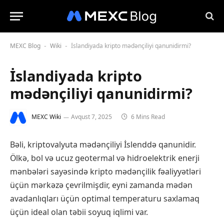
MEXC Blog
Wiki
İslandiyada kripto mədənçiliyi qanunidirmi?
-
-
İslandiyada kripto
mədənçiliyi qanunidirmi?
MEXC Wiki
Avqust 7, 2025
6 Mins Read
Bəli, kriptovalyuta mədənçiliyi İslenddə qanunidir.
Ölkə, bol və ucuz geotermal və hidroelektrik enerji
mənbələri sayəsində kripto mədənçilik fəaliyyətləri
üçün mərkəzə çevrilmişdir, eyni zamanda mədən
avadanlıqları üçün optimal temperaturu saxlamaq
üçün ideal olan təbii soyuq iqlimi var.