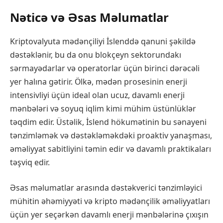
Nəticə və Əsas Məlumatlar
Kriptovalyuta mədənçiliyi İslenddə qanuni şəkildə
dəstəklənir, bu da onu blokçeyn sektorundakı
sərmayədarlar və operatorlar üçün birinci dərəcəli
yer halına gətirir. Ölkə, mədən prosesinin enerji
intensivliyi üçün ideal olan ucuz, davamlı enerji
mənbələri və soyuq iqlim kimi mühim üstünlüklər
təqdim edir. Üstəlik, İslend hökumətinin bu sənayeni
tənzimləmək və dəstəkləməkdəki proaktiv yanaşması,
əməliyyat sabitliyini təmin edir və davamlı praktikaları
təşviq edir.
Əsas məlumatlar arasında dəstəkverici tənzimləyici
mühitin əhəmiyyəti və kripto mədənçilik əməliyyatları
üçün yer seçərkən davamlı enerji mənbələrinə çıxışın