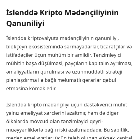
İslenddə Kripto Mədənçiliyinin
Qanuniliyi
İslenddə kriptovalyuta mədənçiliyinin qanuniliyi,
blokçeyn ekosistemində sərmayədarlar, ticarətçilər və
istifadəçilər üçün mühüm bir amildir. Tənzimləyici
mühitin başa düşülməsi, payçıların kapitalın ayrılması,
əməliyyatların qurulması və uzunmüddətli strateji
planlaşdırma ilə bağlı məlumatlı qərarlar qəbul
etməsinə kömək edir.
İslenddə kripto mədənçiliyi üçün dəstəkverici mühit
yalnız əməliyyat xərclərini azaltmır, həm də digər
ölkələrdə mövcud olan tənzimləyici qeyri-
müəyyənliklərlə bağlı riski azaltmaqdadır. Bu sabitlik,
mədən əməliyyatları üçün tələb olunan yüksək kapital