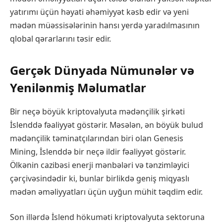
yatırımı üçün həyati əhəmiyyət kəsb edir və yeni
mədən müəssisələrinin hansı yerdə yaradılmasının
qlobal qərarlarını təsir edir.
Gerçək Dünyada Nümunələr və
Yenilənmiş Məlumatlar
Bir neçə böyük kriptovalyuta mədənçilik şirkəti
İslenddə fəaliyyət göstərir. Məsələn, ən böyük bulud
mədənçilik təminatçılarından biri olan Genesis
Mining, İslenddə bir neçə ildir fəaliyyət göstərir.
Ölkənin cazibəsi enerji mənbələri və tənzimləyici
çərçivəsindədir ki, bunlar birlikdə geniş miqyaslı
mədən əməliyyatları üçün uyğun mühit təqdim edir.
Son illərdə İslend hökuməti kriptovalyuta sektoruna