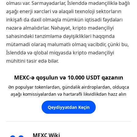
olması var. Sərmayədarlar, İslenddə mədənçiliklə bağlı
aşağı enerji xərcləri və əlaqəli texnoloji sektorların
inkişafı da daxil olmaqla mümkün iqtisadi faydaları
nəzərə almalıdırlar. Nəhayət, kripto mədənçiliyi
sahəsindəki tənzimləmə dəyişiklikləri haqqında
mütəmadi olaraq məlumatlı olmaq vacibdir, çünki bu,
İslenddə və qlobal miqyasda kripto mədənçiliyi
mühitini təsir edə bilər.
MEXC-ə qoşulun və 10.000 USDT qazanın
Ən populyar tokenlərdən, gündəlik airdroplardan, olduqca
aşağı komissiyalardan və hərtərəfli likvidlikdən həzz alın
Qeydiyyatdan Keçin
MEXC Wiki