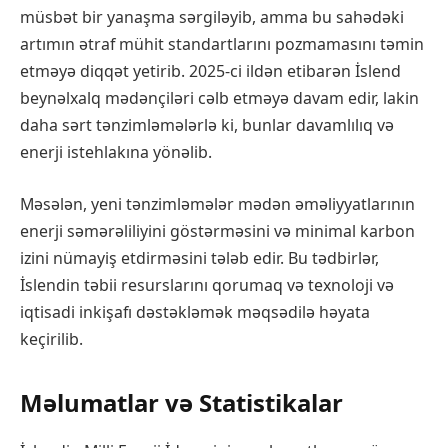
müsbət bir yanaşma sərgiləyib, amma bu sahədəki
artımın ətraf mühit standartlarını pozmamasını təmin
etməyə diqqət yetirib. 2025-ci ildən etibarən İslend
beynəlxalq mədənçiləri cəlb etməyə davam edir, lakin
daha sərt tənzimləmələrlə ki, bunlar davamlılıq və
enerji istehlakına yönəlib.
Məsələn, yeni tənzimləmələr mədən əməliyyatlarının
enerji səmərəliliyini göstərməsini və minimal karbon
izini nümayiş etdirməsini tələb edir. Bu tədbirlər,
İslendin təbii resurslarını qorumaq və texnoloji və
iqtisadi inkişafı dəstəkləmək məqsədilə həyata
keçirilib.
Məlumatlar və Statistikalar