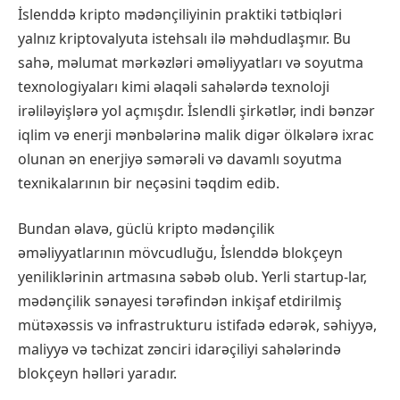
İslenddə kripto mədənçiliyinin praktiki tətbiqləri
yalnız kriptovalyuta istehsalı ilə məhdudlaşmır. Bu
sahə, məlumat mərkəzləri əməliyyatları və soyutma
texnologiyaları kimi əlaqəli sahələrdə texnoloji
irəliləyişlərə yol açmışdır. İslendli şirkətlər, indi bənzər
iqlim və enerji mənbələrinə malik digər ölkələrə ixrac
olunan ən enerjiyə səmərəli və davamlı soyutma
texnikalarının bir neçəsini təqdim edib.
Bundan əlavə, güclü kripto mədənçilik
əməliyyatlarının mövcudluğu, İslenddə blokçeyn
yeniliklərinin artmasına səbəb olub. Yerli startup-lar,
mədənçilik sənayesi tərəfindən inkişaf etdirilmiş
mütəxəssis və infrastrukturu istifadə edərək, səhiyyə,
maliyyə və təchizat zənciri idarəçiliyi sahələrində
blokçeyn həlləri yaradır.