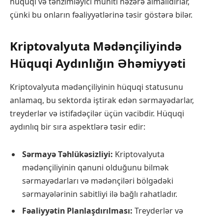
hüquqi və tənzimləyici mühiti nəzərə almalıdırlar,
çünki bu onların fəaliyyətlərinə təsir göstərə bilər.
Kriptovalyuta Mədənçiliyində
Hüquqi Aydınlığın Əhəmiyyəti
Kriptovalyuta mədənçiliyinin hüquqi statusunu
anlamaq, bu sektorda iştirak edən sərmayədarlar,
treyderlər və istifadəçilər üçün vacibdir. Hüquqi
aydınlıq bir sıra aspektlərə təsir edir:
Sərmayə Təhlükəsizliyi:
Kriptovalyuta
mədənçiliyinin qanuni olduğunu bilmək
sərmayədarları və mədənçiləri bölgədəki
sərmayələrinin sabitliyi ilə bağlı rahatladır.
Fəaliyyətin Planlaşdırılması:
Treyderlər və