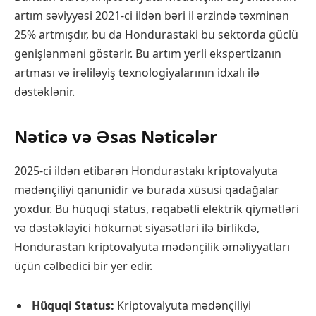
artım səviyyəsi 2021-ci ildən bəri il ərzində təxminən
25% artmışdır, bu da Hondurastaki bu sektorda güclü
genişlənməni göstərir. Bu artım yerli ekspertizanın
artması və irəliləyiş texnologiyalarının idxalı ilə
dəstəklənir.
Nəticə və Əsas Nəticələr
2025-ci ildən etibarən Hondurastakı kriptovalyuta
mədənçiliyi qanunidir və burada xüsusi qadağalar
yoxdur. Bu hüquqi status, rəqabətli elektrik qiymətləri
və dəstəkləyici hökumət siyasətləri ilə birlikdə,
Hondurastan kriptovalyuta mədənçilik əməliyyatları
üçün cəlbedici bir yer edir.
Hüquqi Status:
Kriptovalyuta mədənçiliyi