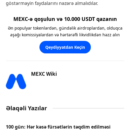
göstərməyin faydalarını nəzərə almalıdılar.
MEXC-ə qoşulun və 10.000 USDT qazanın
Ən populyar tokenlərdən, gündəlik airdroplardan, olduqca
aşağı komissiyalardan və hərtərəfli likvidlikdən həzz alın
Qeydiyyatdan Keçin
MEXC Wiki
Əlaqəli Yazılar
100 gün: Hər kəsə fürsətlərin təqdim edilməsi