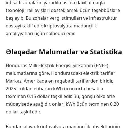
iqtisadi zonaların yaradılması da daxil olmaqla
texnoloji irəliləyişləri dəstəkləmək üçün təşəbbüslərə
başlayıb. Bu zonalar vergi stimulları və infrastruktur
dəstəyi təklif edir, kriptovalyuta mədənçilik
əməliyyatları üçün cəlbedici edir.
Əlaqədar Məlumatlar və Statistika
Honduras Milli Elektrik Enerjisi Şirkətinin (ENEE)
məlumatlarına görə, Hondurasdakı elektrik tarifləri
Mərkəzi Amerikada ən rəqabətli tariflərdən biridir,
2025-ci ildən etibarən kWh üçün orta hesabla
təxminən 0.15 dollar təşkil edir. Bu, qonşu ölkələrlə
müqayisədə aşağıdır, onları kWh üçün təxminən 0.20
dollar təşkil edir.
Bundan əlavə, kriptovalyuta mədənçilik obyektlərinin