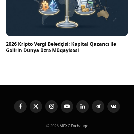
2026 Kripto Vergi Bələdçisi: Kapital Qazancı ilə
Gəlirin Dünya üzrə Müqayisəsi
Facebook
X
Instagram
YouTube
LinkedIn
Telegram
VKontakte
(Twitter)
© 2026
MEXC Exchange