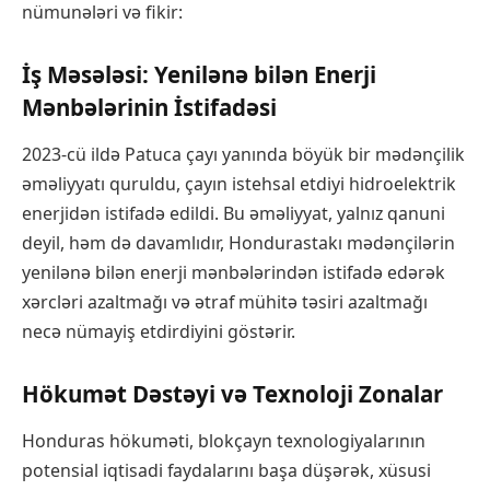
nümunələri və fikir:
İş Məsələsi: Yenilənə bilən Enerji
Mənbələrinin İstifadəsi
2023-cü ildə Patuca çayı yanında böyük bir mədənçilik
əməliyyatı quruldu, çayın istehsal etdiyi hidroelektrik
enerjidən istifadə edildi. Bu əməliyyat, yalnız qanuni
deyil, həm də davamlıdır, Hondurastakı mədənçilərin
yenilənə bilən enerji mənbələrindən istifadə edərək
xərcləri azaltmağı və ətraf mühitə təsiri azaltmağı
necə nümayiş etdirdiyini göstərir.
Hökumət Dəstəyi və Texnoloji Zonalar
Honduras hökuməti, blokçayn texnologiyalarının
potensial iqtisadi faydalarını başa düşərək, xüsusi