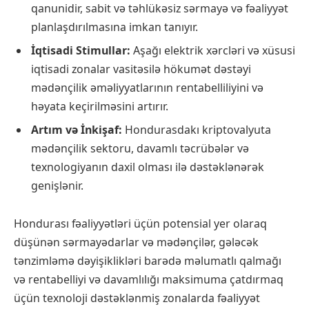
qanunidir, sabit və təhlükəsiz sərmayə və fəaliyyət
planlaşdırılmasına imkan tanıyır.
İqtisadi Stimullar:
Aşağı elektrik xərcləri və xüsusi
iqtisadi zonalar vasitəsilə hökumət dəstəyi
mədənçilik əməliyyatlarının rentabelliliyini və
həyata keçirilməsini artırır.
Artım və İnkişaf:
Hondurasdakı kriptovalyuta
mədənçilik sektoru, davamlı təcrübələr və
texnologiyanın daxil olması ilə dəstəklənərək
genişlənir.
Hondurası fəaliyyətləri üçün potensial yer olaraq
düşünən sərmayədarlar və mədənçilər, gələcək
tənzimləmə dəyişiklikləri barədə məlumatlı qalmağı
və rentabelliyi və davamlılığı maksimuma çatdırmaq
üçün texnoloji dəstəklənmiş zonalarda fəaliyyət