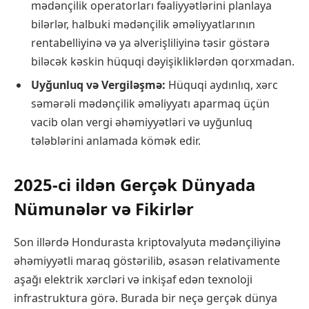
mədənçilik operatorları fəaliyyətlərini planlaya
bilərlər, halbuki mədənçilik əməliyyatlarının
rentabelliyinə və ya əlverişliliyinə təsir göstərə
biləcək kəskin hüquqi dəyişikliklərdən qorxmadan.
Uyğunluq və Vergiləşmə:
Hüquqi aydınlıq, xərc
səmərəli mədənçilik əməliyyatı aparmaq üçün
vacib olan vergi əhəmiyyətləri və uyğunluq
tələblərini anlamada kömək edir.
2025-ci ildən Gerçək Dünyada
Nümunələr və Fikirlər
Son illərdə Hondurasta kriptovalyuta mədənçiliyinə
əhəmiyyətli maraq göstərilib, əsasən relativamente
aşağı elektrik xərcləri və inkişaf edən texnoloji
infrastruktura görə. Burada bir neçə gerçək dünya