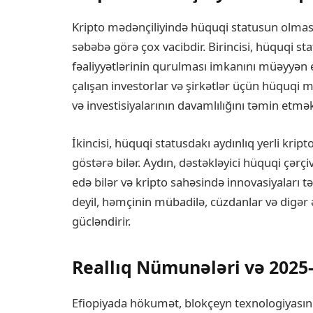
Kripto mədənçiliyində hüquqi statusun olması i
səbəbə görə çox vacibdir. Birincisi, hüquqi s
fəaliyyətlərinin qurulması imkanını müəyyən 
çalışan investorlar və şirkətlər üçün hüquq
və investisiyalarının davamlılığını təmin etmə
İkincisi, hüquqi statusdakı aydınlıq yerli kripto
göstərə bilər. Aydın, dəstəkləyici hüquqi çərçi
edə bilər və kripto sahəsində innovasiyaları tə
deyil, həmçinin mübadilə, cüzdanlar və digər
gücləndirir.
Reallıq Nümunələri və 2025-
Efiopiyada hökumət, blokçeyn texnologiyasını