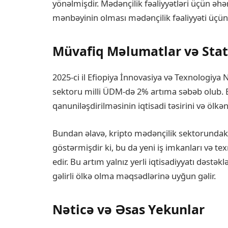
yönəlmişdir. Mədənçilik fəaliyyətləri üçün əhə
mənbəyinin olması mədənçilik fəaliyyəti üçün 
Müvafiq Məlumatlar və Stat
2025-ci il Efiopiya İnnovasiya və Texnologiya 
sektoru milli ÜDM-də 2% artıma səbəb olub. Bu
qanuniləşdirilməsinin iqtisadi təsirini və ölkən
Bundan əlavə, kripto mədənçilik sektorundak
göstərmişdir ki, bu da yeni iş imkanları və te
edir. Bu artım yalnız yerli iqtisadiyyatı dəstə
gəlirli ölkə olma məqsədlərinə uyğun gəlir.
Nəticə və Əsas Yekunlar