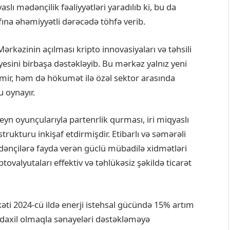
yaslı mədənçilik fəaliyyətləri yaradılıb ki, bu da
şafına əhəmiyyətli dərəcədə töhfə verib.
rkəzinin açılması kripto innovasiyaları və təhsili
esini birbaşa dəstəkləyib. Bu mərkəz yalnız yeni
mir, həm də hökumət ilə özəl sektor arasında
 oynayır.
çeyn oyunçularıyla partenrlik qurması, iri miqyaslı
strukturu inkişaf etdirmişdir. Etibarlı və səmərəli
ədənçilərə fayda verən güclü mübadilə xidmətləri
ovalyutaları effektiv və təhlükəsiz şəkildə ticarət
rkəti 2024-cü ildə enerji istehsal gücündə 15% artım
k daxil olmaqla sənayeləri dəstəkləməyə