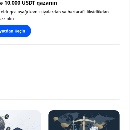
ə 10.000 USDT qazanın
olduqca aşağı komissiyalardan və hərtərəfli likvidlikdən
əzz alın
yatdan Keçin