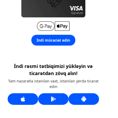
İndi müraciət edin
İndi rəsmi tətbiqimizi yükləyin və
ticarətdən zövq alın!
Tam nəzarətlə istənilən vaxt, istənilən yerdə ticarət
edin