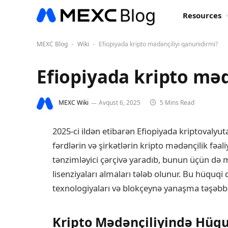
Resources
MEXC Blog
Wiki
Efiopiyada kripto mədənçiliyi qanunidirmi?
-
-
Efiopiyada kripto məd
MEXC Wiki
Avqust 6, 2025
5 Mins Read
2025-ci ildən etibarən Efiopiyada kriptovalyut
fərdlərin və şirkətlərin kripto mədənçilik fəa
tənzimləyici çərçivə yaradıb, bunun üçün də 
lisenziyaları almaları tələb olunur. Bu hüquqi
texnologiyaları və blokçeynə yanaşma təşəbbü
Kripto Mədənçiliyində Hüqu