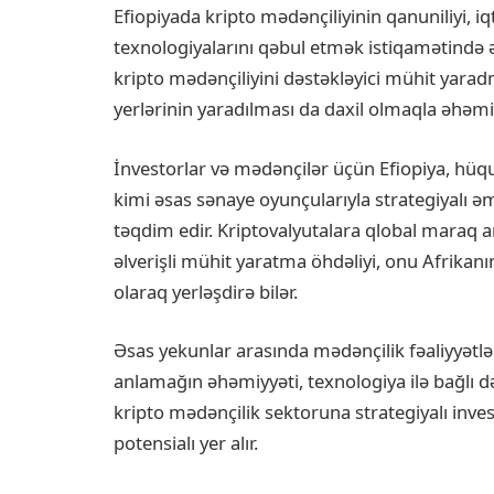
Efiopiyada kripto mədənçiliyinin qanuniliyi, i
texnologiyalarını qəbul etmək istiqamətində 
kripto mədənçiliyini dəstəkləyici mühit yara
yerlərinin yaradılması da daxil olmaqla əhəmi
İnvestorlar və mədənçilər üçün Efiopiya, hüqu
kimi əsas sənaye oyunçularıyla strategiyalı ə
təqdim edir. Kriptovalyutalara qlobal maraq a
əlverişli mühit yaratma öhdəliyi, onu Afrikan
olaraq yerləşdirə bilər.
Əsas yekunlar arasında mədənçilik fəaliyyətl
anlamağın əhəmiyyəti, texnologiya ilə bağlı 
kripto mədənçilik sektoruna strategiyalı invest
potensialı yer alır.