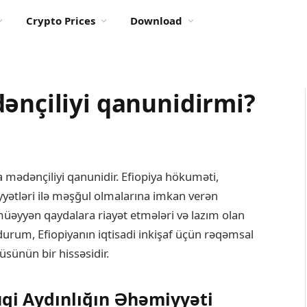
Crypto Prices
Download
ənçiliyi qanunidirmi?
a mədənçiliyi qanunidir. Efiopiya hökuməti,
liyyətləri ilə məşğul olmalarına imkan verən
müəyyən qaydalara riayət etmələri və lazım olan
 durum, Efiopiyanın iqtisadi inkişaf üçün rəqəmsal
sünün bir hissəsidir.
qi Aydınlığın Əhəmiyyəti