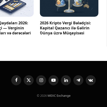
Qaydaları 2026:
2026 Kripto Vergi Bələdçisi:
çi — Verginin
Kapital Qazancı ilə Gəlirin
arı və dərəcələri
Dünya üzrə Müqayisəsi
Facebook
X
Instagram
YouTube
LinkedIn
Telegram
VKontakte
(Twitter)
© 2026
MEXC Exchange