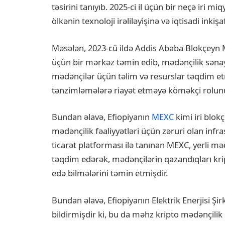
təsirini tanıyıb. 2025-ci il üçün bir neçə iri miq
ölkənin texnoloji irəliləyişinə və iqtisadi inki
Məsələn, 2023-cü ildə Addis Ababa Blokçeyn Mə
üçün bir mərkəz təmin edib, mədənçilik sənay
mədənçilər üçün təlim və resurslar təqdim et
tənzimləmələrə riayət etməyə köməkçi rolunu
Bundan əlavə, Efiopiyanın
MEXC
kimi iri blok
mədənçilik fəaliyyətləri üçün zəruri olan infra
ticarət platforması ilə tanınan MEXC, yerli m
təqdim edərək, mədənçilərin qazandıqları kript
edə bilmələrini təmin etmişdir.
Bundan əlavə, Efiopiyanın Elektrik Enerjisi Şi
bildirmişdir ki, bu da məhz kripto mədənçili