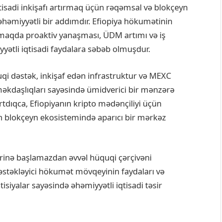
qtisadi inkişafı artırmaq üçün rəqəmsal və blokçeyn
əhəmiyyətli bir addımdır. Efiopiya hökumətinin
dmaqda proaktiv yanaşması, ÜDM artımı və iş
yyətli iqtisadi faydalara səbəb olmuşdur.
qi dəstək, inkişaf edən infrastruktur və MEXC
məkdaşlıqları sayəsində ümidverici bir mənzərə
rtdıqca, Efiopiyanın kripto mədənçiliyi üçün
ın blokçeyn ekosistemində aparıcı bir mərkəz
ərinə başlamazdan əvvəl hüquqi çərçivəni
dəstəkləyici hökumət mövqeyinin faydaları və
isiyalar sayəsində əhəmiyyətli iqtisadi təsir