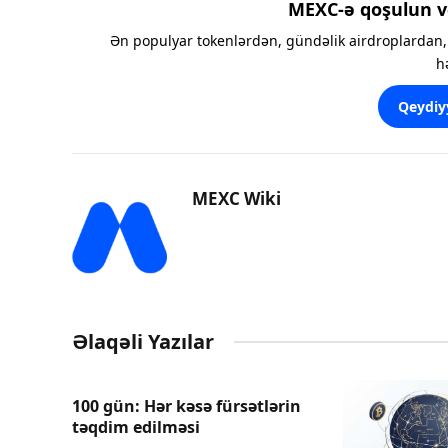
MEXC-ə qoşulun v
Ən populyar tokenlərdən, gündəlik airdroplardan, 
h
Qeydiy
MEXC Wiki
Əlaqəli Yazılar
100 gün: Hər kəsə fürsətlərin
təqdim edilməsi