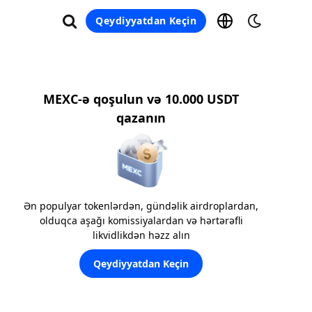
Qeydiyyatdan Keçin
MEXC-ə qoşulun və 10.000 USDT
qazanın
Ən populyar tokenlərdən, gündəlik airdroplardan,
olduqca aşağı komissiyalardan və hərtərəfli
likvidlikdən həzz alın
Qeydiyyatdan Keçin