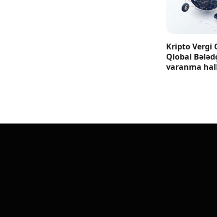
Kripto Vergi 
Qlobal Bələd
yaranma hall