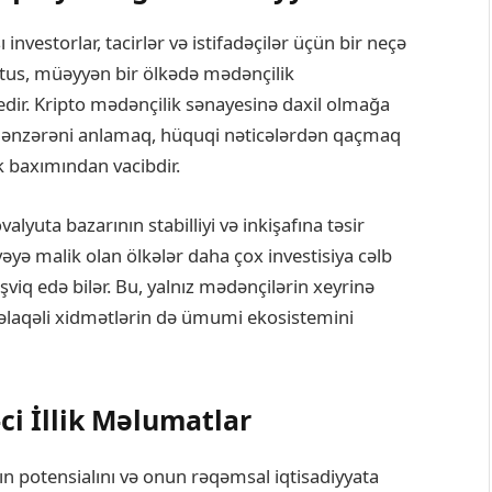
nvestorlar, tacirlər və istifadəçilər üçün bir neçə
tatus, müəyyən bir ölkədə mədənçilik
edir. Kripto mədənçilik sənayesinə daxil olmağa
i mənzərəni anlamaq, hüquqi nəticələrdən qaçmaq
k baxımından vacibdir.
valyuta bazarının stabilliyi və inkişafına təsir
vəyə malik olan ölkələr daha çox investisiya cəlb
şviq edə bilər. Bu, yalnız mədənçilərin xeyrinə
 əlaqəli xidmətlərin də ümumi ekosistemini
ci İllik Məlumatlar
n potensialını və onun rəqəmsal iqtisadiyyata