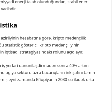
miyyətli enerji tələb olunduğundan, stabil enerji
vacibdir.
istika
Nazirliyinin hesabatına görə, kripto mədənçilik
 statistik göstərici, kripto mədənçiliyinin
in iqtisadi strategiyasındakı rolunu açıqlayır.
ı iş yerləri qanuniləşdirmədən sonra 40% artım
xnologiya sektoru üzrə bacarıqların inkişafını təmin
kləmir, eyni zamanda Efiopiyanın 2030-cu ilədək orta