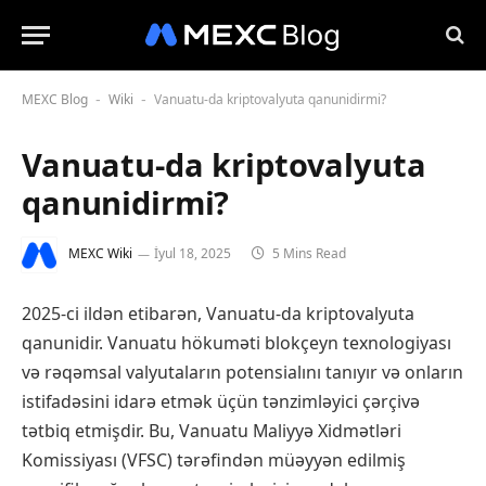
MEXC Blog
Wiki
Vanuatu-da kriptovalyuta qanunidirmi?
-
-
Vanuatu-da kriptovalyuta
qanunidirmi?
MEXC Wiki
İyul 18, 2025
5 Mins Read
2025-ci ildən etibarən, Vanuatu-da kriptovalyuta
qanunidir. Vanuatu hökuməti blokçeyn texnologiyası
və rəqəmsal valyutaların potensialını tanıyır və onların
istifadəsini idarə etmək üçün tənzimləyici çərçivə
tətbiq etmişdir. Bu, Vanuatu Maliyyə Xidmətləri
Komissiyası (VFSC) tərəfindən müəyyən edilmiş