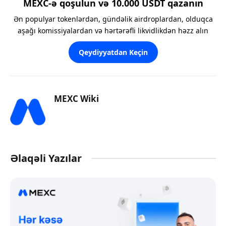
MEXC-ə qoşulun və 10.000 USDT qazanın
Ən populyar tokenlərdən, gündəlik airdroplardan, olduqca
aşağı komissiyalardan və hərtərəfli likvidlikdən həzz alın
Qeydiyyatdan Keçin
MEXC Wiki
Əlaqəli Yazılar