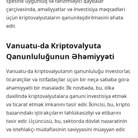
spesifik uyğunluq və tənzimləyici qaydalar
çərçivəsində, əməliyyatlar və investisiya məqsədləri
üçün kriptovalyutaların qanuniləşdirilməsini əhatə
edir.
Vanuatu-da Kriptovalyuta
Qanunluluğunun Əhəmiyyəti
Vanuatu-da kriptovalyutanın qanunluluğu investorlar,
ticarətçilər və istifadəçilər üçün bir neçə səbəbə görə
əhəmiyyətli bir məsələdir. İlk növbədə, bu, ölkə
daxilində kriptovalyutalara qanuni investisiya etmək
və ticarət etmək imkanını təsir edir. İkincisi, bu, kripto
bazarındakı iştirakçıların təhlükəsizliyi və etibarını
təsir edir. Üçüncüsü, bu, sektorda dövlət nəzarətinin
və istehlakçı müdafiəsinin səviyyəsini müəyyən edir.