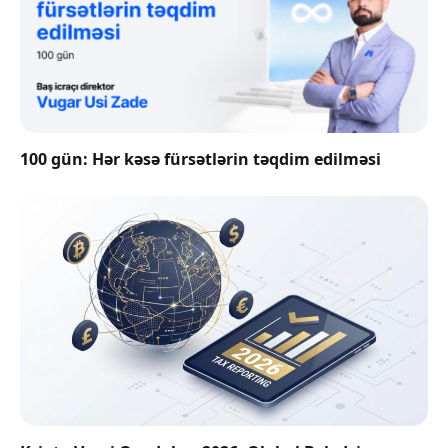
100 gün: Hər kəsə fürsətlərin təqdim edilməsi