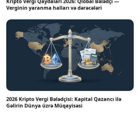
Kripto Vergi Qaydaları 2026: Qlobal Bələdçi —
Verginin yaranma halları və dərəcələri
2026 Kripto Vergi Bələdçisi: Kapital Qazancı ilə
Gəlirin Dünya üzrə Müqayisəsi