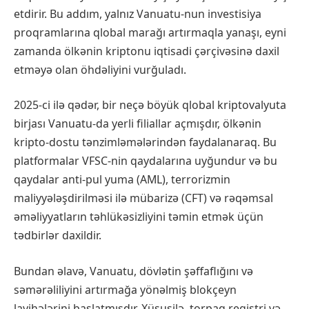
etdirir. Bu addım, yalnız Vanuatu-nun investisiya
proqramlarına qlobal marağı artırmaqla yanaşı, eyni
zamanda ölkənin kriptonu iqtisadi çərçivəsinə daxil
etməyə olan öhdəliyini vurğuladı.
2025-ci ilə qədər, bir neçə böyük qlobal kriptovalyuta
birjası Vanuatu-da yerli filiallar açmışdır, ölkənin
kripto-dostu tənzimləmələrindən faydalanaraq. Bu
platformalar VFSC-nin qaydalarına uyğundur və bu
qaydalar anti-pul yuma (AML), terrorizmin
maliyyələşdirilməsi ilə mübarizə (CFT) və rəqəmsal
əməliyyatların təhlükəsizliyini təmin etmək üçün
tədbirlər daxildir.
Bundan əlavə, Vanuatu, dövlətin şəffaflığını və
səmərəliliyini artırmağa yönəlmiş blokçeyn
layihələrini başlatmışdır. Xüsusilə, torpaq registri və