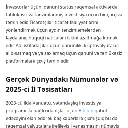
İnvestorlar üçün, qanuni status rəqəmsal aktivlərdə
təhlükəsiz və tənzimlənmiş investisiya üçün bir çərçivə
təmin edir. Ticarətçilər ticarət fəaliyyətlərini
yönləndirmək üçün aydın tənzimləmələrdən
faydalanır, hüquqi nəticələr riskini azaltmağa kömək
edir. Adi istifadəçilər üçün qanunilik, kriptovalyutaları
alıb-satmaq və ya saxlamaq üçün qanuni və təhlükəsiz
platformalara çıxış təmin edir.
Gerçək Dünyadakı Nümunələr və
2025-ci İl Təsisatları
2023-cü ildə Vanuatu, vətəndaşlıq investisiya
proqramı ilə bağlı ödənişlər üçün
Bitcoin
qəbul
edəcəyini elan edərək baş xəbərlərə çıxmışdır, bu da
rəqəmsal valyutalara irəliləyişli yanaşmasını nümayiş