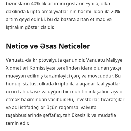
bizneslərin 40%-lik artımını göstərir. Eynilə, ölkə
daxilində kripto əməliyyatlarının həcmi ildən-ilə 20%
artım qeyd edir ki, bu da bazara artan etimad və
iştirakın göstəricisidir.
Nəticə və Əsas Nəticələr
Vanuatu-da kriptovalyuta qanunidir, Vanuatu Maliyyə
Xidmətləri Komissiyası tərəfindən idarə olunan yaxşı
müəyyən edilmiş tənzimləyici çərçivə mövcuddur. Bu
hüquqi status, ölkədə kripto ilə əlaqədar fəaliyyətlər
üçün təhlükəsiz və uyğun bir mühitin inkişafını təşviq
etmək baxımından vacibdir. Bu, investorlar, ticarətçilər
və adi istifadəçilər üçün rəqəmsal valyuta
təşəbbüslərində şəffaflıq, təhlükəsizlik və müdafiə
təmin edir.