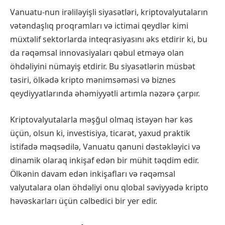
Vanuatu-nun irəliləyişli siyasətləri, kriptovalyutaların
vətəndaşlıq proqramları və ictimai qeydlər kimi
müxtəlif sektorlarda inteqrasiyasını əks etdirir ki, bu
da rəqəmsal innovasiyaları qəbul etməyə olan
öhdəliyini nümayiş etdirir. Bu siyasətlərin müsbət
təsiri, ölkədə kripto mənimsəməsi və biznes
qeydiyyatlarında əhəmiyyətli artımla nəzərə çarpır.
Kriptovalyutalarla məşğul olmaq istəyən hər kəs
üçün, olsun ki, investisiya, ticarət, yaxud praktik
istifadə məqsədilə, Vanuatu qanuni dəstəkləyici və
dinamik olaraq inkişaf edən bir mühit təqdim edir.
Ölkənin davam edən inkişafları və rəqəmsal
valyutalara olan öhdəliyi onu qlobal səviyyədə kripto
həvəskarları üçün cəlbedici bir yer edir.