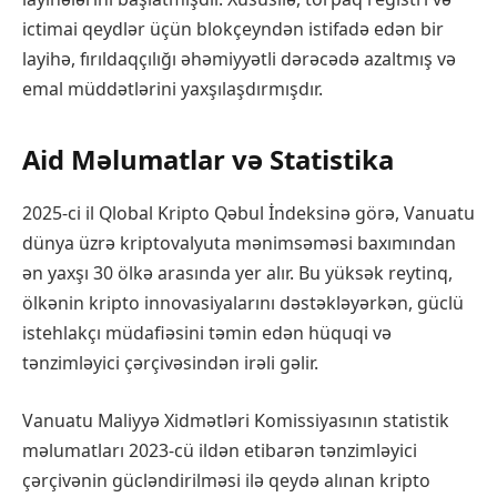
ictimai qeydlər üçün blokçeyndən istifadə edən bir
layihə, fırıldaqçılığı əhəmiyyətli dərəcədə azaltmış və
emal müddətlərini yaxşılaşdırmışdır.
Aid Məlumatlar və Statistika
2025-ci il Qlobal Kripto Qəbul İndeksinə görə, Vanuatu
dünya üzrə kriptovalyuta mənimsəməsi baxımından
ən yaxşı 30 ölkə arasında yer alır. Bu yüksək reytinq,
ölkənin kripto innovasiyalarını dəstəkləyərkən, güclü
istehlakçı müdafiəsini təmin edən hüquqi və
tənzimləyici çərçivəsindən irəli gəlir.
Vanuatu Maliyyə Xidmətləri Komissiyasının statistik
məlumatları 2023-cü ildən etibarən tənzimləyici
çərçivənin gücləndirilməsi ilə qeydə alınan kripto