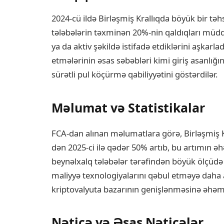
2024-cü ildə Birləşmiş Krallıqda böyük bir təh
tələbələrin təxminən 20%-nin qaldıqları müddə
ya da aktiv şəkildə istifadə etdiklərini aşkarl
etmələrinin əsas səbəbləri kimi giriş asanlığı
sürətli pul köçürmə qabiliyyətini göstərdilər.
Məlumat və Statistikalar
FCA-dan alınan məlumatlara görə, Birləşmiş Kra
dən 2025-ci ilə qədər 50% artıb, bu artımın əh
beynəlxalq tələbələr tərəfindən böyük ölçüdə
maliyyə texnologiyalarını qəbul etməyə daha a
kriptovalyuta bazarının genişlənməsinə əhəmiy
Nəticə və Əsas Nəticələr