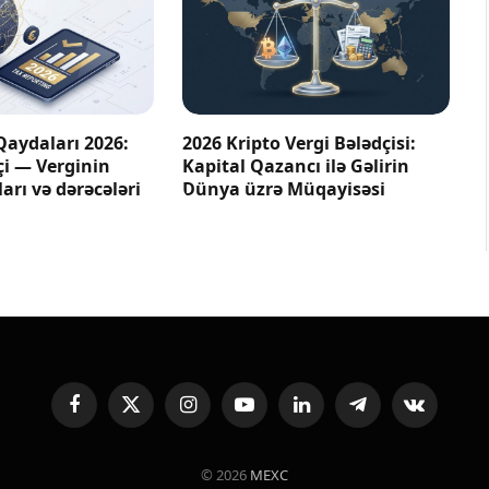
Qaydaları 2026:
2026 Kripto Vergi Bələdçisi:
çi — Verginin
Kapital Qazancı ilə Gəlirin
arı və dərəcələri
Dünya üzrə Müqayisəsi
Facebook
X
Instagram
YouTube
LinkedIn
Telegram
VKontakte
(Twitter)
© 2026
MEXC