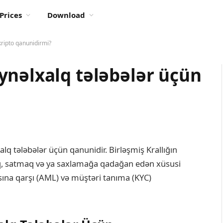
Prices
Download
kripto qanunidirmi?
ynəlxalq tələbələr üçün
alq tələbələr üçün qanunidir. Birləşmiş Krallığın
maq, satmaq və ya saxlamağa qadağan edən xüsusi
asına qarşı (AML) və müştəri tanıma (KYC)