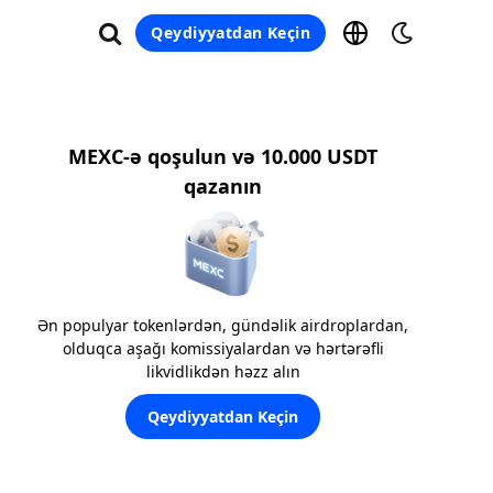
Qeydiyyatdan Keçin
MEXC-ə qoşulun və 10.000 USDT
qazanın
Ən populyar tokenlərdən, gündəlik airdroplardan,
olduqca aşağı komissiyalardan və hərtərəfli
likvidlikdən həzz alın
Qeydiyyatdan Keçin