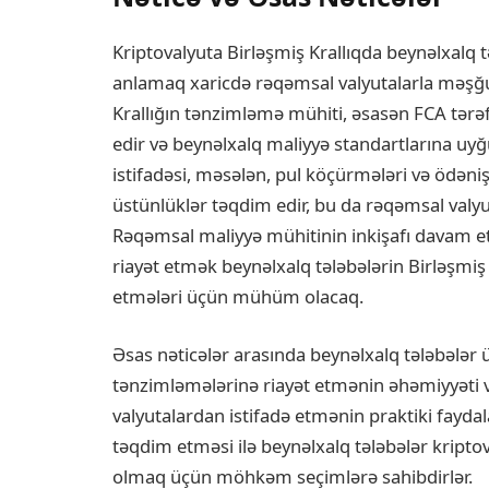
Kriptovalyuta Birləşmiş Krallıqda beynəlxalq 
anlamaq xaricdə rəqəmsal valyutalarla məşğul
Krallığın tənzimləmə mühiti, əsasən FCA tərə
edir və beynəlxalq maliyyə standartlarına uyğ
istifadəsi, məsələn, pul köçürmələri və ödəni
üstünlüklər təqdim edir, bu da rəqəmsal valyuta
Rəqəmsal maliyyə mühitinin inkişafı davam e
riayət etmək beynəlxalq tələbələrin Birləşmiş
etmələri üçün mühüm olacaq.
Əsas nəticələr arasında beynəlxalq tələbələr 
tənzimləmələrinə riayət etmənin əhəmiyyəti 
valyutalardan istifadə etmənin praktiki fayda
təqdim etməsi ilə beynəlxalq tələbələr kriptov
olmaq üçün möhkəm seçimlərə sahibdirlər.