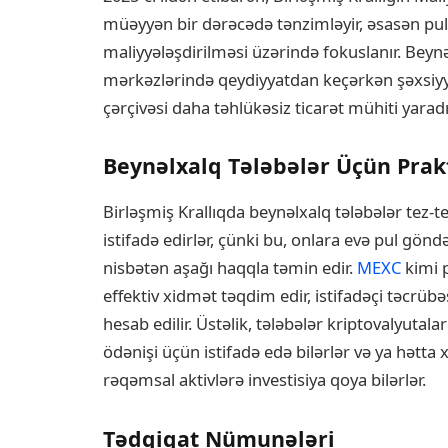
müəyyən bir dərəcədə tənzimləyir, əsasən pu
maliyyələşdirilməsi üzərində fokuslanır. Beynə
mərkəzlərində qeydiyyatdan keçərkən şəxsiyy
çərçivəsi daha təhlükəsiz ticarət mühiti yaradır 
Beynəlxalq Tələbələr Üçün Prakt
Birləşmiş Krallıqda beynəlxalq tələbələr tez-
istifadə edirlər, çünki bu, onlara evə pul gön
nisbətən aşağı haqqla təmin edir.
MEXC
kimi p
effektiv xidmət təqdim edir, istifadəçi təcrü
hesab edilir. Üstəlik, tələbələr kriptovalyuta
ödənişi üçün istifadə edə bilərlər və ya hətta
rəqəmsal aktivlərə investisiya qoya bilərlər.
Tədqiqat Nümunələri