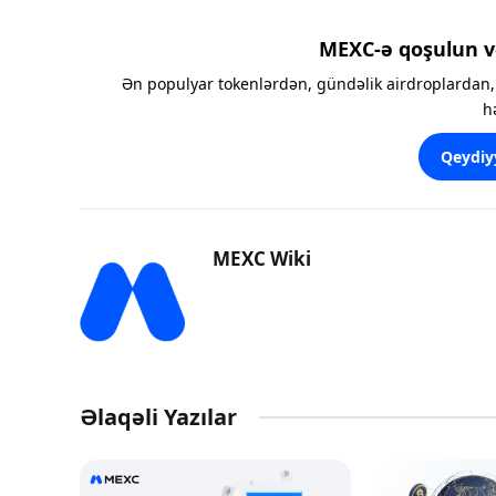
MEXC-ə qoşulun v
Ən populyar tokenlərdən, gündəlik airdroplardan, 
h
Qeydiy
MEXC Wiki
Əlaqəli Yazılar