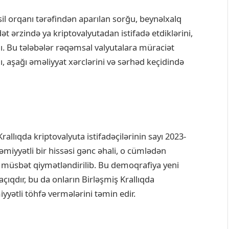
sil orqanı tərəfindən aparılan sorğu, beynəlxalq
t ərzində ya kriptovalyutadan istifadə etdiklərini,
adı. Bu tələbələr rəqəmsal valyutalara müraciət
nı, aşağı əməliyyat xərclərini və sərhəd keçidində
llıqda kriptovalyuta istifadəçilərinin sayı 2023-
əmiyyətli bir hissəsi gənc əhali, o cümlədən
 müsbət qiymətləndirilib. Bu demoqrafiya yeni
çıqdır, bu da onların Birləşmiş Krallıqda
yətli töhfə vermələrini təmin edir.