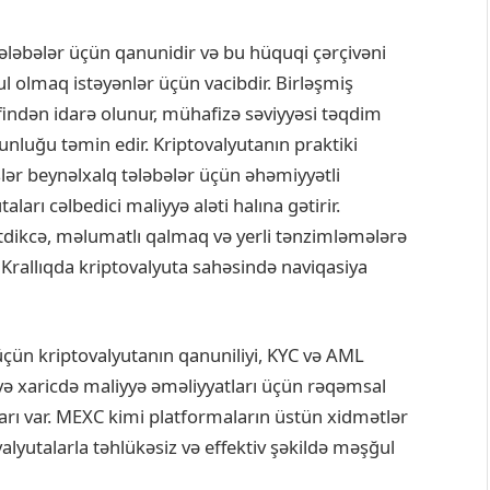
tələbələr üçün qanunidir və bu hüquqi çərçivəni
 olmaq istəyənlər üçün vacibdir. Birləşmiş
findən idarə olunur, mühafizə səviyyəsi təqdim
unluğu təmin edir. Kriptovalyutanın praktiki
şlər beynəlxalq tələbələr üçün əhəmiyyətli
ları cəlbedici maliyyə aləti halına gətirir.
tdikcə, məlumatlı qalmaq və yerli tənzimləmələrə
 Krallıqda kriptovalyuta sahəsində naviqasiya
üçün kriptovalyutanın qanuniliyi, KYC və AML
və xaricdə maliyyə əməliyyatları üçün rəqəmsal
ları var. MEXC kimi platformaların üstün xidmətlər
alyutalarla təhlükəsiz və effektiv şəkildə məşğul