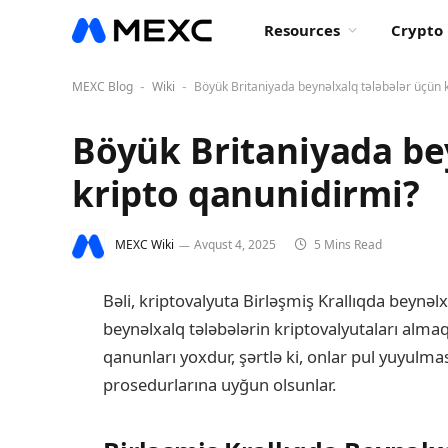
Resources
Crypto 
MEXC Blog
Wiki
Böyük Britaniyada beynəlxalq tələbələr üçün 
-
-
Böyük Britaniyada be
kripto qanunidirmi?
MEXC Wiki
Avqust 4, 2025
5 Mins Read
Bəli, kriptovalyuta Birləşmiş Krallıqda beynəlx
beynəlxalq tələbələrin kriptovalyutaları al
qanunları yoxdur, şərtlə ki, onlar pul yuyulm
prosedurlarına uyğun olsunlar.