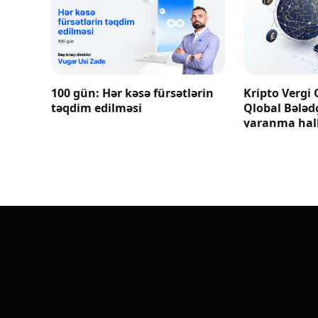
100 gün: Hər kəsə fürsətlərin
Kripto Vergi 
təqdim edilməsi
Qlobal Bələd
yaranma hall