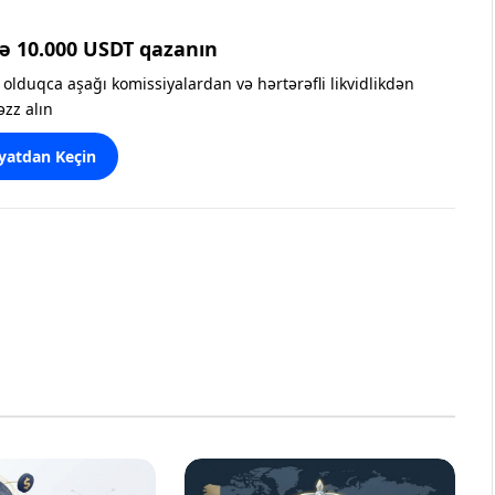
ə 10.000 USDT qazanın
olduqca aşağı komissiyalardan və hərtərəfli likvidlikdən
əzz alın
yatdan Keçin