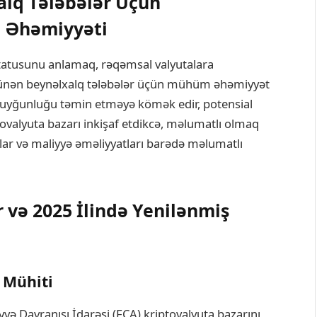
alq Tələbələr Üçün
n Əhəmiyyəti
statusunu anlamaq, rəqəmsal valyutalara
üşünən beynəlxalq tələbələr üçün mühüm əhəmiyyət
ra uyğunluğu təmin etməyə kömək edir, potensial
ptovalyuta bazarı inkişaf etdikcə, məlumatlı olmaq
alar və maliyyə əməliyyatları barədə məlumatlı
və 2025 İlində Yenilənmiş
 Mühiti
iyyə Davranışı İdarəsi (FCA) kriptovalyuta bazarını