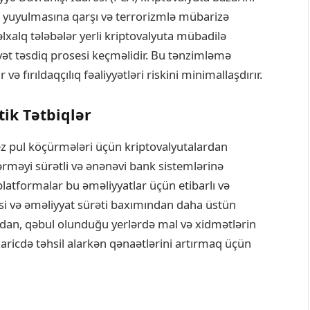
l yuyulmasına qarşı və terrorizmlə mübarizə
lxalq tələbələr yerli kriptovalyuta mübadilə
ət təsdiq prosesi keçməlidir. Bu tənzimləmə
və fırıldaqçılıq fəaliyyətləri riskini minimallaşdırır.
ik Tətbiqlər
tez pul köçürmələri üçün kriptovalyutalardan
dərməyi sürətli və ənənəvi bank sistemlərinə
latformalar bu əməliyyatlar üçün etibarlı və
bəsi və əməliyyat sürəti baxımından daha üstün
lardan, qəbul olunduğu yerlərdə mal və xidmətlərin
 xaricdə təhsil alarkən qənaətlərini artırmaq üçün