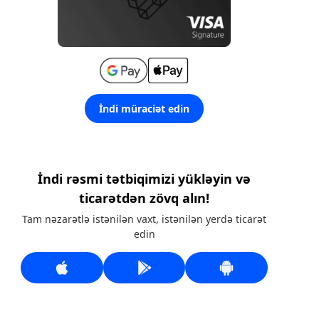
İndi müraciət edin
İndi rəsmi tətbiqimizi yükləyin və
ticarətdən zövq alın!
Tam nəzarətlə istənilən vaxt, istənilən yerdə ticarət
edin