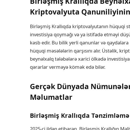
Birləşmiş Krallıqda Beynəlx
Kriptovalyuta Qanuniliyini
Birləşmiş Krallıqda kriptovalyutanın hüquqi 
investisiya qoymağı və ya istifadə etməyi d
kəsb edir. Bu bilik yerli qanunlar və qaydala
hüquqi məsələlərin qarşısını alır. Üstəlik, kri
beynəlxalq tələbələrə xarici ölkədə investisiy
qərarlar verməyə kömək edə bilər.
Gerçək Dünyada Nümunələr 
Məlumatlar
Birləşmiş Krallıqda Tənzimləmə
2025-ci ildən etibarən, Birləşmiş Krallığın Mal