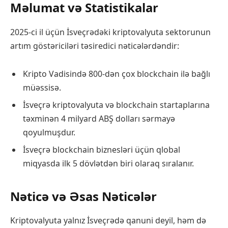
Məlumat və Statistikalar
2025-ci il üçün İsveçrədəki kriptovalyuta sektorunun
artım göstəriciləri təsiredici nəticələrdəndir:
Kripto Vadisində 800-dən çox blockchain ilə bağlı
müəssisə.
İsveçrə kriptovalyuta və blockchain startaplarına
təxminən 4 milyard ABŞ dolları sərmayə
qoyulmuşdur.
İsveçrə blockchain biznesləri üçün qlobal
miqyasda ilk 5 dövlətdən biri olaraq sıralanır.
Nəticə və Əsas Nəticələr
Kriptovalyuta yalnız İsveçrədə qanuni deyil, həm də