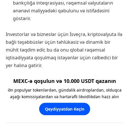
bankçılığa inteqrasiyası, rəqəmsal valyutaların
ənənəvi maliyyədəki qəbulunu və istifadəsini
göstərir.
Investorlar və bizneslər üçün İsveçrə, kriptovalyuta ilə
bağlı təşəbbüslər üçün təhlükəsiz və dinamik bir
mühit təqdim edir, bu da onu qlobal rəqəmsal
iqtisadiyyata qoşulmaq istəyənlər üçün cəlbedici bir
yer halına gətirir.
MEXC-ə qoşulun və 10.000 USDT qazanın
Ən populyar tokenlərdən, gündəlik airdroplardan, olduqca
aşağı komissiyalardan və hərtərəfli likvidlikdən həzz alın
Qeydiyyatdan Keçin