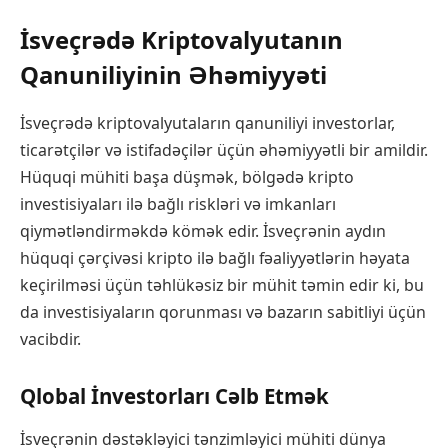
İsveçrədə Kriptovalyutanın
Qanuniliyinin Əhəmiyyəti
İsveçrədə kriptovalyutaların qanuniliyi investorlar,
ticarətçilər və istifadəçilər üçün əhəmiyyətli bir amildir.
Hüquqi mühiti başa düşmək, bölgədə kripto
investisiyaları ilə bağlı riskləri və imkanları
qiymətləndirməkdə kömək edir. İsveçrənin aydın
hüquqi çərçivəsi kripto ilə bağlı fəaliyyətlərin həyata
keçirilməsi üçün təhlükəsiz bir mühit təmin edir ki, bu
da investisiyaların qorunması və bazarın sabitliyi üçün
vacibdir.
Qlobal İnvestorları Cəlb Etmək
İsveçrənin dəstəkləyici tənzimləyici mühiti dünya