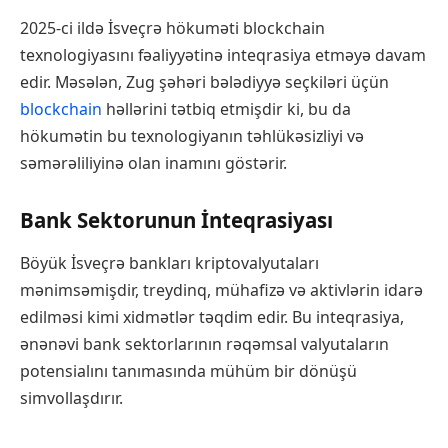
2025-ci ildə İsveçrə hökuməti blockchain
texnologiyasını fəaliyyətinə inteqrasiya etməyə davam
edir. Məsələn, Zug şəhəri bələdiyyə seçkiləri üçün
blockchain
həllərini tətbiq etmişdir ki, bu da
hökumətin bu texnologiyanın təhlükəsizliyi və
səmərəliliyinə olan inamını göstərir.
Bank Sektorunun İnteqrasiyası
Böyük İsveçrə bankları kriptovalyutaları
mənimsəmişdir, treydinq, mühafizə və aktivlərin idarə
edilməsi kimi xidmətlər təqdim edir. Bu inteqrasiya,
ənənəvi bank sektorlarının rəqəmsal valyutaların
potensialını tanımasında mühüm bir dönüşü
simvollaşdırır.