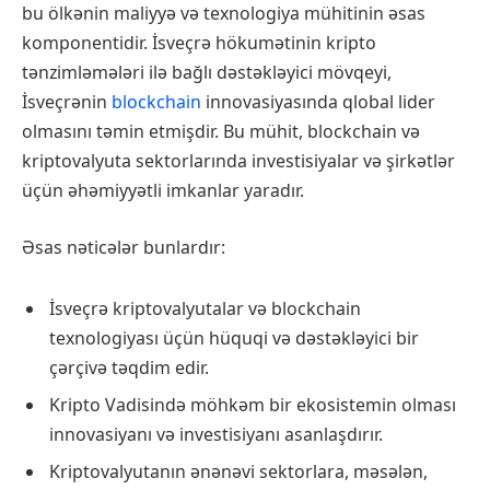
bu ölkənin maliyyə və texnologiya mühitinin əsas
komponentidir. İsveçrə hökumətinin kripto
tənzimləmələri ilə bağlı dəstəkləyici mövqeyi,
İsveçrənin
blockchain
innovasiyasında qlobal lider
olmasını təmin etmişdir. Bu mühit, blockchain və
kriptovalyuta sektorlarında investisiyalar və şirkətlər
üçün əhəmiyyətli imkanlar yaradır.
Əsas nəticələr bunlardır:
İsveçrə kriptovalyutalar və blockchain
texnologiyası üçün hüquqi və dəstəkləyici bir
çərçivə təqdim edir.
Kripto Vadisində möhkəm bir ekosistemin olması
innovasiyanı və investisiyanı asanlaşdırır.
Kriptovalyutanın ənənəvi sektorlara, məsələn,