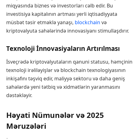
miqyasında biznes və investorları cəlb edir. Bu
investisiya kapitalının artması yerli iqtisadiyyata
müsbət təsir etməklə yanaşı,
blockchain
və
kriptovalyuta sahələrində innovasiyanı stimullaşdırır.
Texnoloji İnnovasiyaların Artırılması
İsveçrədə kriptovalyutaların qanuni statusu, həmçinin
texnoloji irəliləyişlər və blockchain texnologiyasının
inkişafını təşviq edir, maliyyə sektoru və daha geniş
sahələrdə yeni tətbiq və xidmətlərin yaranmasını
dəstəkləyir.
Həyati Nümunələr və 2025
Məruzələri