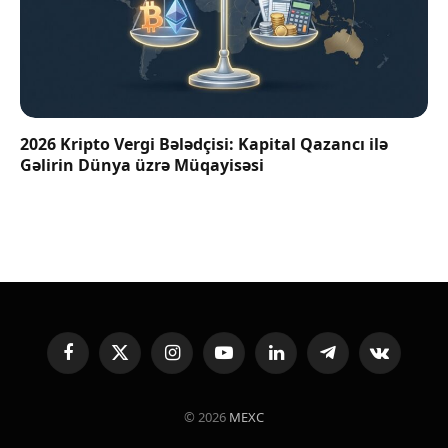
2026 Kripto Vergi Bələdçisi: Kapital Qazancı ilə
Gəlirin Dünya üzrə Müqayisəsi
Facebook
X
Instagram
YouTube
LinkedIn
Telegram
VKontakte
(Twitter)
© 2026
MEXC