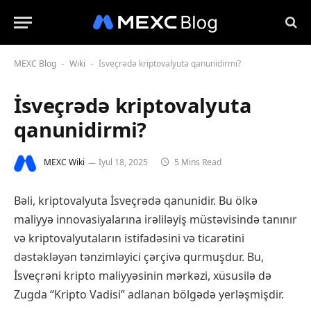
MEXC Blog
Wiki
İsveçrədə kriptovalyuta qanunidirmi?
-
-
İsveçrədə kriptovalyuta
qanunidirmi?
MEXC Wiki
İyul 18, 2025
5 Mins Read
Bəli, kriptovalyuta İsveçrədə qanunidir. Bu ölkə
maliyyə innovasiyalarına irəliləyiş müstəvisində tanınır
və kriptovalyutaların istifadəsini və ticarətini
dəstəkləyən tənzimləyici çərçivə qurmuşdur. Bu,
İsveçrəni kripto maliyyəsinin mərkəzi, xüsusilə də
Zugda “Kripto Vadisi” adlanan bölgədə yerləşmişdir.