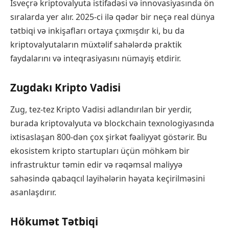
İsveçrə kriptovalyuta istifadəsi və innovasiyasında ön
sıralarda yer alır. 2025-ci ilə qədər bir neçə real dünya
tətbiqi və inkişafları ortaya çıxmışdır ki, bu da
kriptovalyutaların müxtəlif sahələrdə praktik
faydalarını və inteqrasiyasını nümayiş etdirir.
Zugdakı Kripto Vadisi
Zug, tez-tez Kripto Vadisi adlandırılan bir yerdir,
burada kriptovalyuta və blockchain texnologiyasında
ixtisaslaşan 800-dən çox şirkət fəaliyyət göstərir. Bu
ekosistem kripto startupları üçün möhkəm bir
infrastruktur təmin edir və rəqəmsal maliyyə
sahəsində qabaqcıl layihələrin həyata keçirilməsini
asanlaşdırır.
Hökumət Tətbiqi