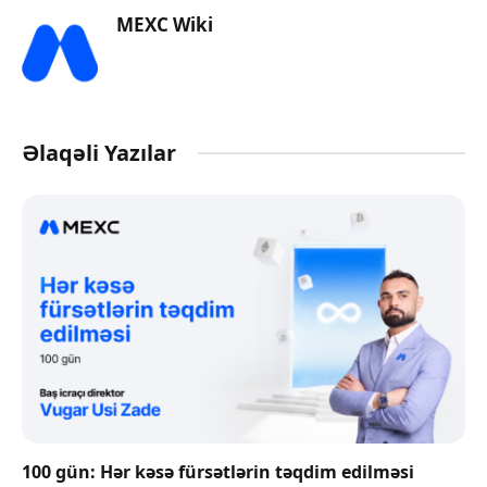
MEXC Wiki
Əlaqəli Yazılar
100 gün: Hər kəsə fürsətlərin təqdim edilməsi