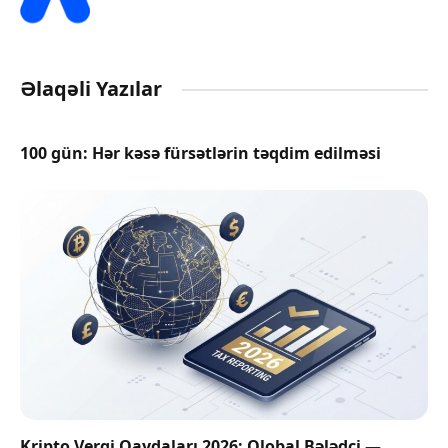
Əlaqəli Yazılar
100 gün: Hər kəsə fürsətlərin təqdim edilməsi
Kripto Vergi Qaydaları 2026: Qlobal Bələdçi —