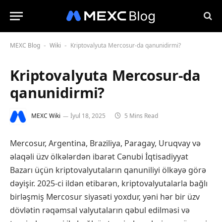
MEXC Blog
Wiki
Kriptovalyuta Mercosur-da qanunidirmi?
-
-
Kriptovalyuta Mercosur-da
qanunidirmi?
MEXC Wiki
İyul 18, 2025
5 Mins Read
Mercosur, Argentina, Braziliya, Paragay, Uruqvay və
əlaqəli üzv ölkələrdən ibarət Cənubi İqtisadiyyat
Bazarı üçün kriptovalyutaların qanuniliyi ölkəyə görə
dəyişir. 2025-ci ildən etibarən, kriptovalyutalarla bağlı
birləşmiş Mercosur siyasəti yoxdur, yəni hər bir üzv
dövlətin rəqəmsal valyutaların qəbul edilməsi və