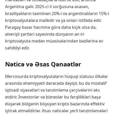
Argentina gəlir. 2025-ci il sorğusuna əsasən,
braziliyalıların təxminən 20%-i və argentinalıların 15%-i
kriptovalyutalara malikdir və ya onları istifadə edir.
Paragay bazar həcminə görə daha kiçik olsa da,
əlverişli şərtləri sayəsində dünyanın ən iri
kriptovalyuta mədən müəsisələrindən bəzilərinə ev
sahibliyi edir.
Nəticə və Əsas Qənaətlər
Mercosurda kriptovalyutaların hüquqi statusu ölkələr
arasında əhəmiyyətli dərəcədə dəyişir, bu da müxtəlif
iqtisadi siyasətləri və tənzimləmə çərçivələrini əks
etdirir. İnvestorlar və bizneslər bu fərqlilikləri başa
düşərək bölgənin böyüyən kripto bazarında effektiv
iştirak etməlidirlər. Əsas nəticələr yerli tənzimləmələri