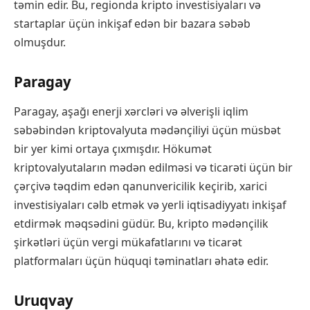
təmin edir. Bu, regionda kripto investisiyaları və
startaplar üçün inkişaf edən bir bazara səbəb
olmuşdur.
Paragay
Paragay, aşağı enerji xərcləri və əlverişli iqlim
səbəbindən kriptovalyuta mədənçiliyi üçün müsbət
bir yer kimi ortaya çıxmışdır. Hökumət
kriptovalyutaların mədən edilməsi və ticarəti üçün bir
çərçivə təqdim edən qanunvericilik keçirib, xarici
investisiyaları cəlb etmək və yerli iqtisadiyyatı inkişaf
etdirmək məqsədini güdür. Bu, kripto mədənçilik
şirkətləri üçün vergi mükafatlarını və ticarət
platformaları üçün hüquqi təminatları əhatə edir.
Uruqvay