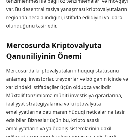
tənzimlənməsi ilə bağlı öz tənzimləmələri və mövqeyi
var. Bu desentralizasiya yanaşması kriptovalyutaların
regionda necə alındığını, istifadə edildiyini və idarə
olunduğunu təsir edir.
Mercosurda Kriptovalyuta
Qanuniliyinin Önəmi
Mercosurda kriptovalyutaların hüquqi statusunu
anlamaq, investorlar, treyderlər və bölgənin içində və
xaricindəki istifadəçilər üçün olduqca vacibdir.
Müxtəlif tənzimləmə mühiti investisiya qərarlarına,
fəaliyyət strategiyalarına və kriptovalyuta
əməliyyatlarına qatılmanın hüquqi nəticələrinə təsir
edə bilər. Bizneslər üçün bu, kripto əsaslı
əməliyyatların və ya ödəniş sistemlərinin daxil
edilməsi üçün mümkünlüyü müəyyən edir. Fərdi