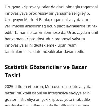
Uruqvay, kriptovalyutalar da daxil olmaqla rəqəmsal
innovasiyaya proqressiv bir yanaşma sərgiləyib.
Uruqvayın Mərkəzi Bankı, rəqəmsal valyutaların
verilməsini araşdırmaq üçün pilot layihələrdə iştirak
edib. Tamamilə tənzimlənməsə də, Uruqvayda mühit
hər zaman kripto dostudur, rəqəmsal valyuta
innovasiyalarını dəstəkləmək üçün rəsmi
tənzimləmələrə dair müzakirələr davam edir.
Statistik Göstəricilər və Bazar
Təsiri
2025-ci ildən etibarən, Mercosurda kriptovalyuta
bazarı müxtəlif qəbul və inteqrasiya səviyyələrini
göstərir. Braziliya ən çox kriptovalyuta mübadilə
mərkəzləri və istifadəçilərlə liderlik edir, ardınca