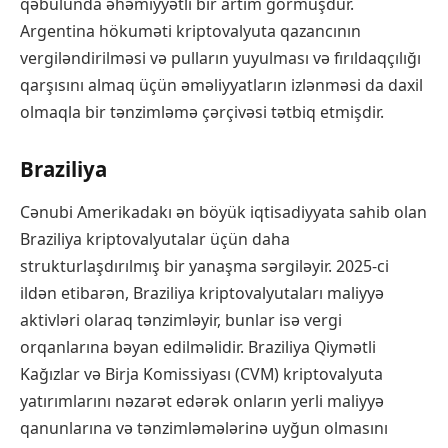
qəbulunda əhəmiyyətli bir artım görmüşdür.
Argentina hökuməti kriptovalyuta qazancının
vergiləndirilməsi və pulların yuyulması və fırıldaqçılığı
qarşısını almaq üçün əməliyyatların izlənməsi da daxil
olmaqla bir tənzimləmə çərçivəsi tətbiq etmişdir.
Braziliya
Cənubi Amerikadakı ən böyük iqtisadiyyata sahib olan
Braziliya kriptovalyutalar üçün daha
strukturlaşdırılmış bir yanaşma sərgiləyir. 2025-ci
ildən etibarən, Braziliya kriptovalyutaları maliyyə
aktivləri olaraq tənzimləyir, bunlar isə vergi
orqanlarına bəyan edilməlidir. Braziliya Qiymətli
Kağızlar və Birja Komissiyası (CVM) kriptovalyuta
yatırımlarını nəzarət edərək onların yerli maliyyə
qanunlarına və tənzimləmələrinə uyğun olmasını