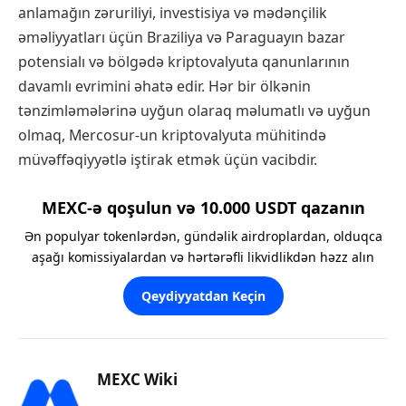
anlamağın zəruriliyi, investisiya və mədənçilik
əməliyyatları üçün Braziliya və Paraguayın bazar
potensialı və bölgədə kriptovalyuta qanunlarının
davamlı evrimini əhatə edir. Hər bir ölkənin
tənzimləmələrinə uyğun olaraq məlumatlı və uyğun
olmaq, Mercosur-un kriptovalyuta mühitində
müvəffəqiyyətlə iştirak etmək üçün vacibdir.
MEXC-ə qoşulun və 10.000 USDT qazanın
Ən populyar tokenlərdən, gündəlik airdroplardan, olduqca
aşağı komissiyalardan və hərtərəfli likvidlikdən həzz alın
Qeydiyyatdan Keçin
MEXC Wiki