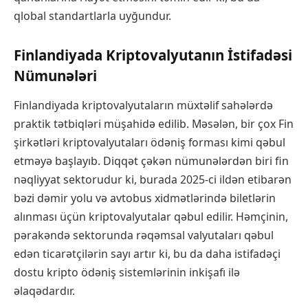
qlobal standartlarla uyğundur.
Finlandiyada Kriptovalyutanın İstifadəsi
Nümunələri
Finlandiyada kriptovalyutaların müxtəlif sahələrdə
praktik tətbiqləri müşahidə edilib. Məsələn, bir çox Fin
şirkətləri kriptovalyutaları ödəniş forması kimi qəbul
etməyə başlayıb. Diqqət çəkən nümunələrdən biri fin
nəqliyyat sektorudur ki, burada 2025-ci ildən etibarən
bəzi dəmir yolu və avtobus xidmətlərində biletlərin
alınması üçün kriptovalyutalar qəbul edilir. Həmçinin,
pərakəndə sektorunda rəqəmsal valyutaları qəbul
edən ticarətçilərin sayı artır ki, bu da daha istifadəçi
dostu kripto ödəniş sistemlərinin inkişafı ilə
əlaqədardır.