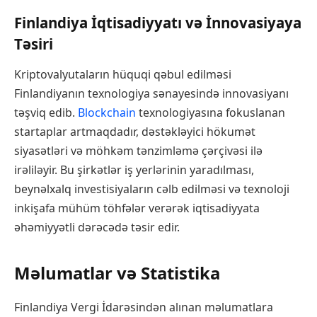
Finlandiya İqtisadiyyatı və İnnovasiyaya
Təsiri
Kriptovalyutaların hüquqi qəbul edilməsi
Finlandiyanın texnologiya sənayesində innovasiyanı
təşviq edib.
Blockchain
texnologiyasına fokuslanan
startaplar artmaqdadır, dəstəkləyici hökumət
siyasətləri və möhkəm tənzimləmə çərçivəsi ilə
irəliləyir. Bu şirkətlər iş yerlərinin yaradılması,
beynəlxalq investisiyaların cəlb edilməsi və texnoloji
inkişafa mühüm töhfələr verərək iqtisadiyyata
əhəmiyyətli dərəcədə təsir edir.
Məlumatlar və Statistika
Finlandiya Vergi İdarəsindən alınan məlumatlara