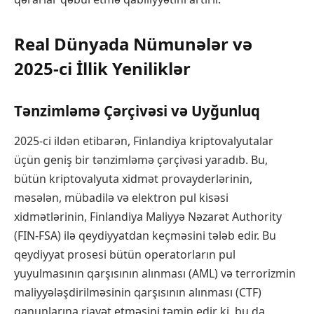
Real Dünyada Nümunələr və
2025-ci İllik Yeniliklər
Tənzimləmə Çərçivəsi və Uyğunluq
2025-ci ildən etibarən, Finlandiya kriptovalyutalar
üçün geniş bir tənzimləmə çərçivəsi yaradıb. Bu,
bütün kriptovalyuta xidmət provayderlərinin,
məsələn, mübadilə və elektron pul kisəsi
xidmətlərinin, Finlandiya Maliyyə Nəzarət Authority
(FIN-FSA) ilə qeydiyyatdan keçməsini tələb edir. Bu
qeydiyyat prosesi bütün operatorların pul
yuyulmasının qarşısının alınması (AML) və terrorizmin
maliyyələşdirilməsinin qarşısının alınması (CTF)
qanunlarına riayət etməsini təmin edir ki, bu da