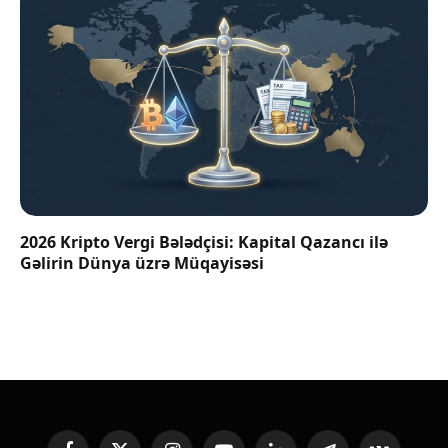
2026 Kripto Vergi Bələdçisi: Kapital Qazancı ilə
Gəlirin Dünya üzrə Müqayisəsi