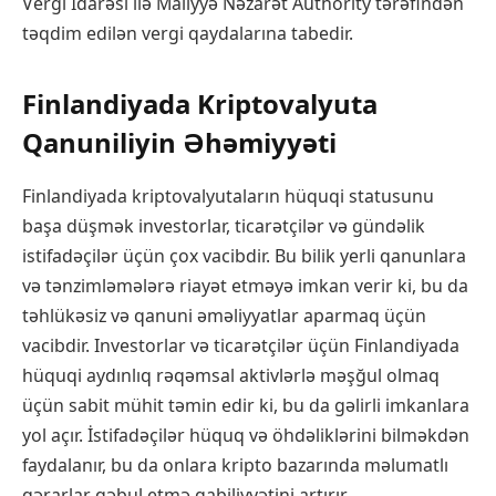
Vergi İdarəsi ilə Maliyyə Nəzarət Authority tərəfindən
təqdim edilən vergi qaydalarına tabedir.
Finlandiyada Kriptovalyuta
Qanuniliyin Əhəmiyyəti
Finlandiyada kriptovalyutaların hüquqi statusunu
başa düşmək investorlar, ticarətçilər və gündəlik
istifadəçilər üçün çox vacibdir. Bu bilik yerli qanunlara
və tənzimləmələrə riayət etməyə imkan verir ki, bu da
təhlükəsiz və qanuni əməliyyatlar aparmaq üçün
vacibdir. Investorlar və ticarətçilər üçün Finlandiyada
hüquqi aydınlıq rəqəmsal aktivlərlə məşğul olmaq
üçün sabit mühit təmin edir ki, bu da gəlirli imkanlara
yol açır. İstifadəçilər hüquq və öhdəliklərini bilməkdən
faydalanır, bu da onlara kripto bazarında məlumatlı
qərarlar qəbul etmə qabiliyyətini artırır.