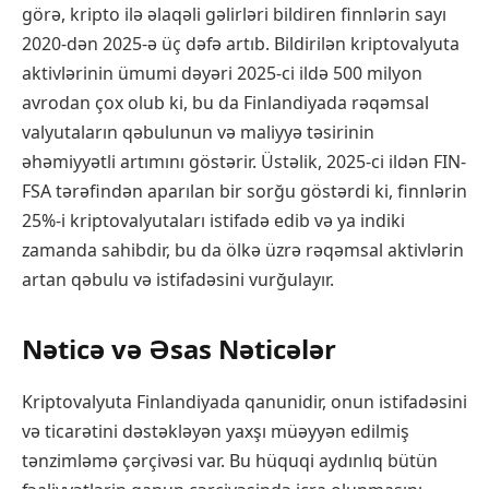
görə, kripto ilə əlaqəli gəlirləri bildiren finnlərin sayı
2020-dən 2025-ə üç dəfə artıb. Bildirilən kriptovalyuta
aktivlərinin ümumi dəyəri 2025-ci ildə 500 milyon
avrodan çox olub ki, bu da Finlandiyada rəqəmsal
valyutaların qəbulunun və maliyyə təsirinin
əhəmiyyətli artımını göstərir. Üstəlik, 2025-ci ildən FIN-
FSA tərəfindən aparılan bir sorğu göstərdi ki, finnlərin
25%-i kriptovalyutaları istifadə edib və ya indiki
zamanda sahibdir, bu da ölkə üzrə rəqəmsal aktivlərin
artan qəbulu və istifadəsini vurğulayır.
Nəticə və Əsas Nəticələr
Kriptovalyuta Finlandiyada qanunidir, onun istifadəsini
və ticarətini dəstəkləyən yaxşı müəyyən edilmiş
tənzimləmə çərçivəsi var. Bu hüquqi aydınlıq bütün