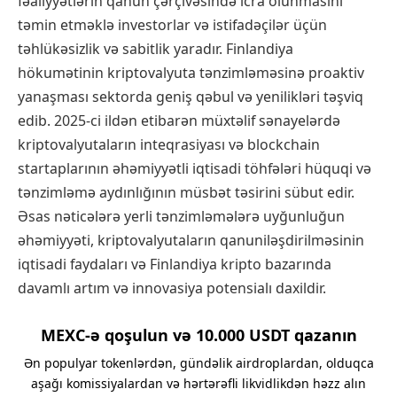
fəaliyyətlərin qanun çərçivəsində icra olunmasını
təmin etməklə investorlar və istifadəçilər üçün
təhlükəsizlik və sabitlik yaradır. Finlandiya
hökumətinin kriptovalyuta tənzimləməsinə proaktiv
yanaşması sektorda geniş qəbul və yenilikləri təşviq
edib. 2025-ci ildən etibarən müxtəlif sənayelərdə
kriptovalyutaların inteqrasiyası və blockchain
startaplarının əhəmiyyətli iqtisadi töhfələri hüquqi və
tənzimləmə aydınlığının müsbət təsirini sübut edir.
Əsas nəticələrə yerli tənzimləmələrə uyğunluğun
əhəmiyyəti, kriptovalyutaların qanuniləşdirilməsinin
iqtisadi faydaları və Finlandiya kripto bazarında
davamlı artım və innovasiya potensialı daxildir.
MEXC-ə qoşulun və 10.000 USDT qazanın
Ən populyar tokenlərdən, gündəlik airdroplardan, olduqca
aşağı komissiyalardan və hərtərəfli likvidlikdən həzz alın