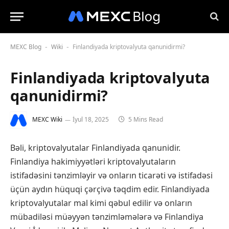
MEXC Blog
Wiki
Finlandiyada kriptovalyuta qanunidirmi?
-
-
Finlandiyada kriptovalyuta
qanunidirmi?
MEXC Wiki
İyul 18, 2025
5 Mins Read
Bəli, kriptovalyutalar Finlandiyada qanunidir.
Finlandiya hakimiyyətləri kriptovalyutaların
istifadəsini tənzimləyir və onların ticarəti və istifadəsi
üçün aydın hüquqi çərçivə təqdim edir. Finlandiyada
kriptovalyutalar mal kimi qəbul edilir və onların
mübadiləsi müəyyən tənzimləmələrə və Finlandiya