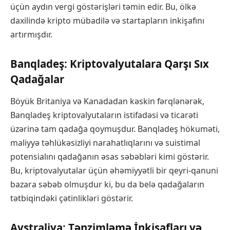
üçün aydın vergi göstərişləri təmin edir. Bu, ölkə
daxilində kripto mübadilə və startapların inkişafını
artırmışdır.
Banqladeş: Kriptovalyutalara Qarşı Sıx
Qadağalar
Böyük Britaniya və Kanadadan kəskin fərqlənərək,
Banqladeş kriptovalyutaların istifadəsi və ticarəti
üzərinə tam qadağa qoymuşdur. Banqladeş hökuməti,
maliyyə təhlükəsizliyi narahatlıqlarını və suistimal
potensialını qadağanın əsas səbəbləri kimi göstərir.
Bu, kriptovalyutalar üçün əhəmiyyətli bir qeyri-qanuni
bazara səbəb olmuşdur ki, bu da belə qadağaların
tətbiqindəki çətinlikləri göstərir.
Avstraliya: Tənzimləmə İnkişafları və