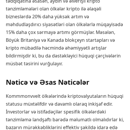
tədqiqatına əsasən, aydın və əlverişli kripto
tənzimləmələri olan ölkələr kripto ilə əlaqəli
bizneslərdə 20% daha yüksək artım və
məhdudlaşdırıcı siyasətləri olan ölkələrlə müqayisədə
15% daha çox sərmayə artımı görmüşlər. Məsələn,
Böyük Britaniya və Kanada blokçeyn startapları və
kripto mübadilə həcmində əhəmiyyətli artışlar
bildirmişdir ki, bu da dəstəkləyici hüquqi çərçivələrin
müsbət təsirini vurğulayır.
Nəticə və Əsas Nəticələr
Kommmonvvelt ölkələrində kriptovalyutaların hüquqi
statusu müxtəlifdir və davamlı olaraq inkişaf edir.
İnvestorlar və istifadəçilər spesifik ölkələrdəki
tənzimləmə landşaftı barədə məlumatlı olmalıdırlar ki,
bazarın mürəkkəbliklərini effektiv şəkildə idarə edə