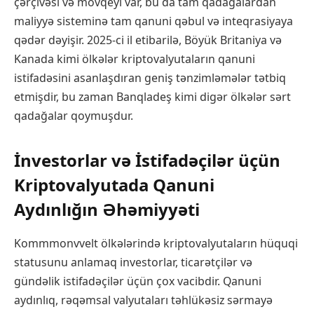
çərçivəsi və mövqeyi var, bu da tam qadağalardan
maliyyə sisteminə tam qanuni qəbul və inteqrasiyaya
qədər dəyişir. 2025-ci il etibarilə, Böyük Britaniya və
Kanada kimi ölkələr kriptovalyutaların qanuni
istifadəsini asanlaşdıran geniş tənzimləmələr tətbiq
etmişdir, bu zaman Banqladeş kimi digər ölkələr sərt
qadağalar qoymuşdur.
İnvestorlar və İstifadəçilər üçün
Kriptovalyutada Qanuni
Aydınlığın Əhəmiyyəti
Kommmonvvelt ölkələrində kriptovalyutaların hüquqi
statusunu anlamaq investorlar, ticarətçilər və
gündəlik istifadəçilər üçün çox vacibdir. Qanuni
aydınlıq, rəqəmsal valyutaları təhlükəsiz sərmayə