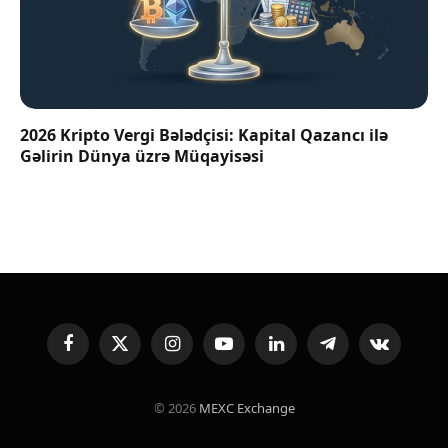
2026 Kripto Vergi Bələdçisi: Kapital Qazancı ilə
Gəlirin Dünya üzrə Müqayisəsi
Facebook
X
Instagram
YouTube
LinkedIn
Telegram
VKontakte
(Twitter)
© 2026
MEXC Exchange