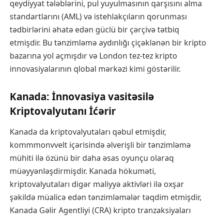
qeydiyyat tələblərini, pul yuyulmasının qarşısını alma
standartlarını (AML) və istehlakçıların qorunması
tədbirlərini əhatə edən güclü bir çərçivə tətbiq
etmişdir. Bu tənzimləmə aydınlığı çiçəklənən bir kripto
bazarına yol açmışdır və London tez-tez kripto
innovasiyalarının qlobal mərkəzi kimi göstərilir.
Kanada: İnnovasiya vasitəsilə
Kriptovalyutanı İćərir
Kanada da kriptovalyutaları qəbul etmişdir,
kommmonvvelt içərisində əlverişli bir tənzimləmə
mühiti ilə özünü bir daha əsas oyunçu olaraq
müəyyənləşdirmişdir. Kanada hökuməti,
kriptovalyutaları digər maliyyə aktivləri ilə oxşar
şəkildə müalicə edən tənzimləmələr təqdim etmişdir,
Kanada Gəlir Agentliyi (CRA) kripto tranzaksiyaları