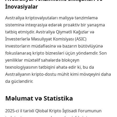
İnovasiyalar
Avstraliya kriptovalyutaları maliyyə tənzimləmə
sisteminə inteqrasiya edərək proaktiv bir yanaşma
tətbiq etmişdir. Avstraliya Qiymətli Kağızlar və
İnvesterlərlə Məsuliyyət Komisiyası (ASIC)
investorların müdafiəsinə və bazarın bütövlüyünə
fokuslanaraq kripto biznesləri üçün yöndəmdir. Son
yeniliklər müxtəlif sahələrdə blokçeyn
texnologiyasının tətbiqini əhatə edir ki, bu da
Avstraliyanın kripto-dostu mühit kimi mövqeyini daha
da gücləndirir.
Məlumat və Statistika
2025-ci il tarixli Qlobal Kripto İqtisadi Forumunun