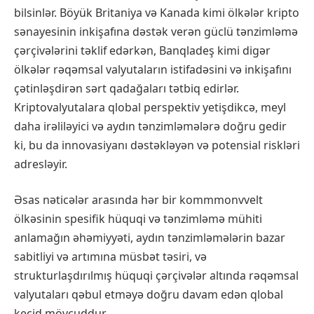
bilsinlər. Böyük Britaniya və Kanada kimi ölkələr kripto
sənayesinin inkişafına dəstək verən güclü tənzimləmə
çərçivələrini təklif edərkən, Banqladeş kimi digər
ölkələr rəqəmsal valyutaların istifadəsini və inkişafını
çətinləşdirən sərt qadağaları tətbiq edirlər.
Kriptovalyutalara qlobal perspektiv yetişdikcə, meyl
daha irəliləyici və aydın tənzimləmələrə doğru gedir
ki, bu da innovasiyanı dəstəkləyən və potensial riskləri
adresləyir.
Əsas nəticələr arasında hər bir kommmonvvelt
ölkəsinin spesifik hüquqi və tənzimləmə mühiti
anlamağın əhəmiyyəti, aydın tənzimləmələrin bazar
sabitliyi və artımına müsbət təsiri, və
strukturlaşdırılmış hüquqi çərçivələr altında rəqəmsal
valyutaları qəbul etməyə doğru davam edən qlobal
keçid mövcuddur.