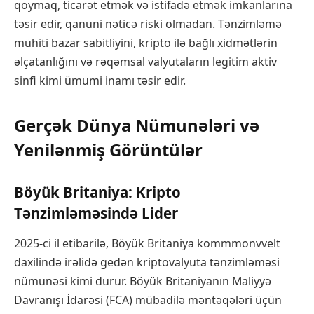
qoymaq, ticarət etmək və istifadə etmək imkanlarına
təsir edir, qanuni nəticə riski olmadan. Tənzimləmə
mühiti bazar sabitliyini, kripto ilə bağlı xidmətlərin
əlçatanlığını və rəqəmsal valyutaların legitim aktiv
sinfi kimi ümumi inamı təsir edir.
Gerçək Dünya Nümunələri və
Yenilənmiş Görüntülər
Böyük Britaniya: Kripto
Tənzimləməsində Lider
2025-ci il etibarilə, Böyük Britaniya kommmonvvelt
daxilində irəlidə gedən kriptovalyuta tənzimləməsi
nümunəsi kimi durur. Böyük Britaniyanın Maliyyə
Davranışı İdarəsi (FCA) mübadilə məntəqələri üçün