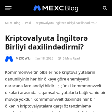
MEXC Blog
Wiki
Kriptovalyuta İngiltərə Birliyi daxilindədirmi?
-
-
Kriptovalyuta İngiltərə
Birliyi daxilindədirmi?
MEXC Wiki
İyul 18, 2025
6 Mins Read
Kommmonvveltin ölkələrində kriptovalyutaların
qanuniliyinin hər bir ölkəyə görə əhəmiyyətli
dərəcədə fərqləndiyi bildirilir, çünki kommmonvvelt
ölkələri arasında rəqəmsal valyutalarla bağlı vahid bir
mövqe yoxdur. Kommmonvvelt daxilində hər bir
ölkənin kriptovalyutalara qarşı öz tənzimləmə