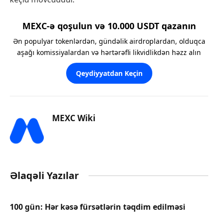
MEXC-ə qoşulun və 10.000 USDT qazanın
Ən populyar tokenlərdən, gündəlik airdroplardan, olduqca
aşağı komissiyalardan və hərtərəfli likvidlikdən həzz alın
Qeydiyyatdan Keçin
MEXC Wiki
Əlaqəli Yazılar
100 gün: Hər kəsə fürsətlərin təqdim edilməsi