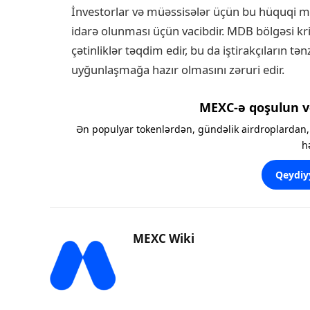
İnvestorlar və müəssisələr üçün bu hüquqi müh
idarə olunması üçün vacibdir. MDB bölgəsi kri
çətinliklər təqdim edir, bu da iştirakçıların t
uyğunlaşmağa hazır olmasını zəruri edir.
MEXC-ə qoşulun v
Ən populyar tokenlərdən, gündəlik airdroplardan, 
h
Qeydiy
MEXC Wiki