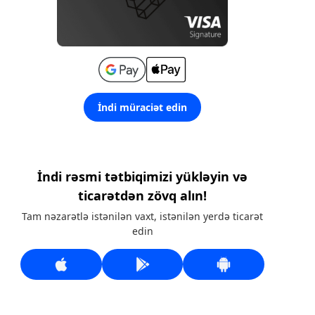
İndi müraciət edin
İndi rəsmi tətbiqimizi yükləyin və
ticarətdən zövq alın!
Tam nəzarətlə istənilən vaxt, istənilən yerdə ticarət
edin