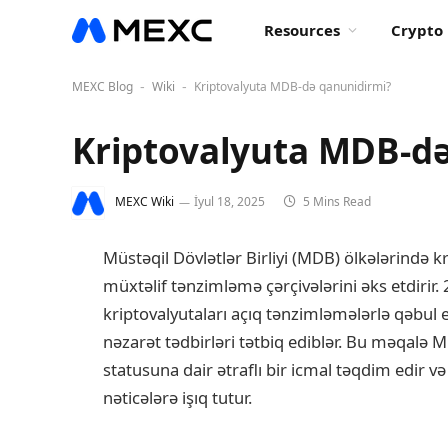
Resources
Crypto 
MEXC Blog
Wiki
Kriptovalyuta MDB-də qanunidirmi?
-
-
Kriptovalyuta MDB-d
MEXC Wiki
İyul 18, 2025
5 Mins Read
Müstəqil Dövlətlər Birliyi (MDB) ölkələrində kr
müxtəlif tənzimləmə çərçivələrini əks etdirir. 2
kriptovalyutaları açıq tənzimləmələrlə qəbul ed
nəzarət tədbirləri tətbiq ediblər. Bu məqalə 
statusuna dair ətraflı bir icmal təqdim edir və 
nəticələrə işıq tutur.