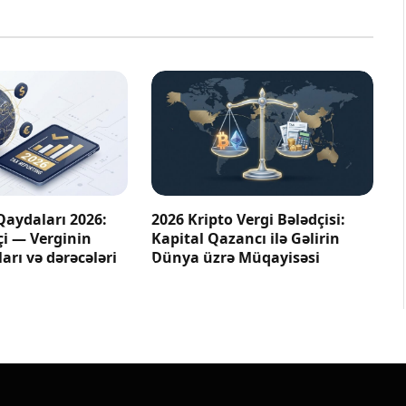
Qaydaları 2026:
2026 Kripto Vergi Bələdçisi:
çi — Verginin
Kapital Qazancı ilə Gəlirin
arı və dərəcələri
Dünya üzrə Müqayisəsi