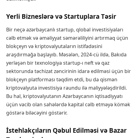
Yerli Bizneslərə və Startuplara Təsir
Bir neçə azərbaycanlı startup, qlobal investisiyaları
cəlb etmək və əməliyyat səmərəliliyini artırmaq üçün
blokçeyn və kriptovalyutaların istifadəsini
araşdırmağa başlayıb. Məsələn, 2024-cü ildə, Bakıda
yerləşən bir texnologiya startup-ı neft və qaz
sektorunda təchizat zəncirinin idarə edilməsi üçün bir
blokçeyn platforması təqdim etdi, bu da qismən
kriptovalyuta investisiya raundu ilə maliyyələşdirildi.
Bu hal, kriptovalyutanın Azərbaycanın iqtisadiyyatı
üçün vacib olan sahələrdə kapital cəlb etməyə kömək
göstərə biləcəyini göstərir.
İstehlakçıların Qəbul Edilməsi və Bazar