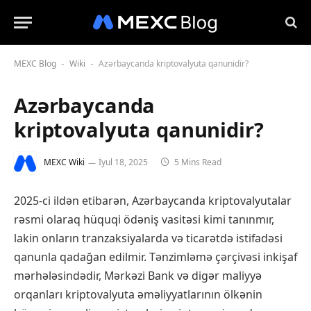
MEXC Blog
Wiki
Azərbaycanda kriptovalyuta qanunidir?
-
-
Azərbaycanda
kriptovalyuta qanunidir?
MEXC Wiki
İyul 18, 2025
5 Mins Read
2025-ci ildən etibarən, Azərbaycanda kriptovalyutalar
rəsmi olaraq hüquqi ödəniş vasitəsi kimi tanınmır,
lakin onların tranzaksiyalarda və ticarətdə istifadəsi
qanunla qadağan edilmir. Tənzimləmə çərçivəsi inkişaf
mərhələsindədir, Mərkəzi Bank və digər maliyyə
orqanları kriptovalyuta əməliyyatlarının ölkənin