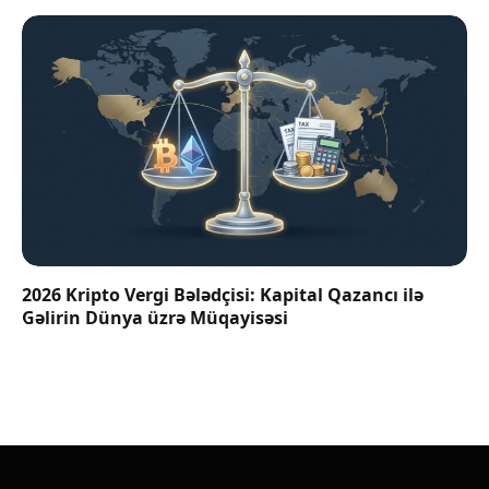
2026 Kripto Vergi Bələdçisi: Kapital Qazancı ilə
Gəlirin Dünya üzrə Müqayisəsi