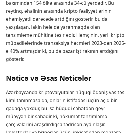
baxımından 154 ölkə arasında 34-cü yerdədir. Bu
reytinq, əhalinin arasında kripto fəaliyyətlərinin
əhəmiyyətli dərəcədə artdığını göstərir, bu da
yaxşılaşan, lakin hələ də yaranmaqda olan
tənzimləmə mühitinə təsir edir. Həmçinin, yerli kripto
mübadilələrində tranzaksiya həcmləri 2023-dən 2025-
ə 40% artmışdır ki, bu da bazar iştirakının artdığını
göstərir.
Nəticə və Əsas Nəticələr
Azərbaycanda kriptovalyutalar hüquqi ödəniş vasitəsi
kimi tanınmasa da, onların istifadəsi üçün açıq bir
qadağa yoxdur, bu isə hüquqi cəhətdən qeyri-
müəyyən bir sahədir ki, hökumət tənzimləmə
çərçivələrini araşdırdıqca tədricən aydınlaşır.
İnvestorlar və bizneslər üçün, inkişaf edən mənzərə,