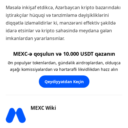
Məsələ inkişaf etdikcə, Azərbaycan kripto bazarındakı
iştirakçılar hüquqi və tənzimləmə dəyişikliklərini
diqqətlə izləməlidirlər ki, mənzərəni effektiv şəkildə
idarə etsinlər və kripto sahəsində meydana gələn
imkanlardan yararlansınlar.
MEXC-ə qoşulun və 10.000 USDT qazanın
Ən populyar tokenlərdən, gündəlik airdroplardan, olduqca
aşağı komissiyalardan və hərtərəfli likvidlikdən həzz alın
Qeydiyyatdan Keçin
MEXC Wiki