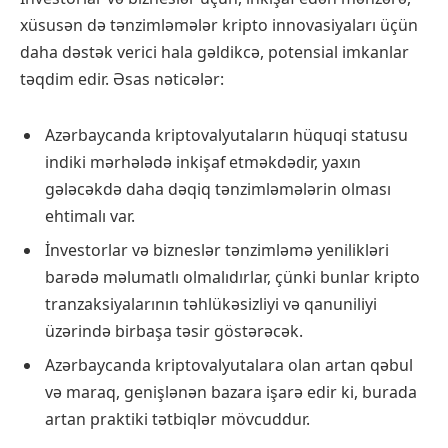
xüsusən də tənzimləmələr kripto innovasiyaları üçün
daha dəstək verici hala gəldikcə, potensial imkanlar
təqdim edir. Əsas nəticələr:
Azərbaycanda kriptovalyutaların hüquqi statusu
indiki mərhələdə inkişaf etməkdədir, yaxın
gələcəkdə daha dəqiq tənzimləmələrin olması
ehtimalı var.
İnvestorlar və bizneslər tənzimləmə yenilikləri
barədə məlumatlı olmalıdırlar, çünki bunlar kripto
tranzaksiyalarının təhlükəsizliyi və qanuniliyi
üzərində birbaşa təsir göstərəcək.
Azərbaycanda kriptovalyutalara olan artan qəbul
və maraq, genişlənən bazara işarə edir ki, burada
artan praktiki tətbiqlər mövcuddur.