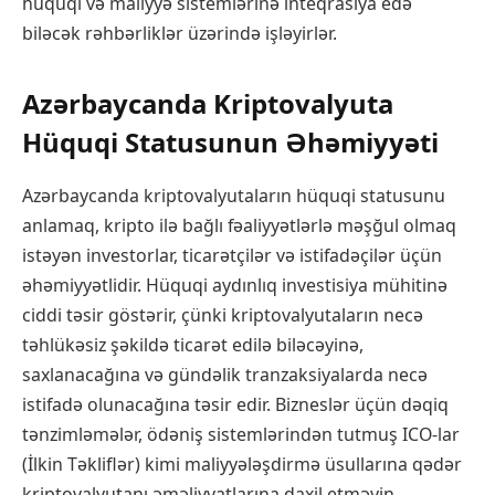
hüquqi və maliyyə sistemlərinə inteqrasiya edə
biləcək rəhbərliklər üzərində işləyirlər.
Azərbaycanda Kriptovalyuta
Hüquqi Statusunun Əhəmiyyəti
Azərbaycanda kriptovalyutaların hüquqi statusunu
anlamaq, kripto ilə bağlı fəaliyyətlərlə məşğul olmaq
istəyən investorlar, ticarətçilər və istifadəçilər üçün
əhəmiyyətlidir. Hüquqi aydınlıq investisiya mühitinə
ciddi təsir göstərir, çünki kriptovalyutaların necə
təhlükəsiz şəkildə ticarət edilə biləcəyinə,
saxlanacağına və gündəlik tranzaksiyalarda necə
istifadə olunacağına təsir edir. Bizneslər üçün dəqiq
tənzimləmələr, ödəniş sistemlərindən tutmuş ICO-lar
(İlkin Təkliflər) kimi maliyyələşdirmə üsullarına qədər
kriptovalyutanı əməliyyatlarına daxil etməyin