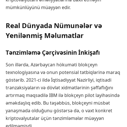
mümkünlüyünü müəyyən edir.
Real Dünyada Nümunələr və
Yenilənmiş Məlumatlar
Tənzimləmə Çərçivəsinin İnkişafı
Son illərdə, Azərbaycan hökuməti blokçeyn
texnologiyasına və onun potensial tətbiqlərinə maraq
göstərib. 2021-ci ildə İqtisadiyyat Nazirliyi, iqtisadi
tranzaksiyaların və dövlət xidmətlərinin şəffaflığını
artırmaq məqsədilə IBM ilə blokçeyn pilot layihəsində
əməkdaşlıq edib. Bu təşəbbüs, blokçeyni müsbət
yanaşmada olduğunu göstərsə də, o vaxt konkret
kriptovalyutalar üçün tənzimləmələr müəyyən
edilməmişdi.