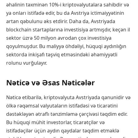
əhalinin təxminən 10%-i kriptovalyutalara sahibdir və
ya onları istifadə edir, bu da Avstriya ictimaiyyətinin
artan qəbulunu əks etdirir. Daha da, Avstriyada
blockchain startaplarına investisiya artmışdır, keçən il
sektor üzrə 50 milyon avrodan çox investisiya
qoyulmuşdur. Bu maliyyə öhdəliyi, hüquqi aydınlığın
sektorda inkişafı təşviq etməsindəki əhəmiyyətli
rolunu vurğulayır.
Nəticə və Əsas Nəticələr
Nəticə etibarilə, kriptovalyuta Avstriyada qanunidir və
ölkə rəqəmsal valyutaların istifadəsi və ticarətini
dəstəkləyən ətraflı tənzimləmə çərçivəsi təqdim edir.
Bu hüquqi mühit investorlar, ticarətçilər və
istifadəçilər üçün aydın qaydalar təqdim etməklə