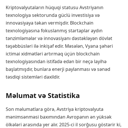
Kriptovalyutaların hüquqi statusu Avstriyanın
texnologiya sektorunda güclü investisiya və
innovasiyaya təkan vermişdir. Blockchain
texnologiyasına fokuslanmış startaplar aydın
tənzimləmələr və innovasiyanı dəstəkləyən dövlət
təşəbbüsləri ilə inkişaf edir. Məsələn, Vyana şəhəri
ictimai xidmətləri artırmaq üçün blockchain
texnologiyasından istifadə edən bir neçə layihə
başlatmışdır, bunlara enerji paylanması və sənəd
təsdiqi sistemləri daxildir.
Məlumat və Statistika
Son məlumatlara görə, Avstriya kriptovalyuta
mənimsənməsi baxımından Avropanın ən yüksək
ölkələri arasında yer alır. 2025-ci il sorğusu göstərir ki,