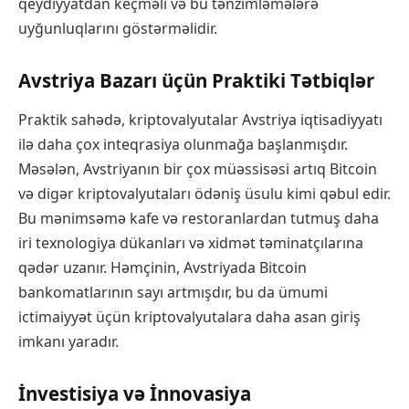
qeydiyyatdan keçməli və bu tənzimləmələrə
uyğunluqlarını göstərməlidir.
Avstriya Bazarı üçün Praktiki Tətbiqlər
Praktik sahədə, kriptovalyutalar Avstriya iqtisadiyyatı
ilə daha çox inteqrasiya olunmağa başlanmışdır.
Məsələn, Avstriyanın bir çox müəssisəsi artıq Bitcoin
və digər kriptovalyutaları ödəniş üsulu kimi qəbul edir.
Bu mənimsəmə kafe və restoranlardan tutmuş daha
iri texnologiya dükanları və xidmət təminatçılarına
qədər uzanır. Həmçinin, Avstriyada Bitcoin
bankomatlarının sayı artmışdır, bu da ümumi
ictimaiyyət üçün kriptovalyutalara daha asan giriş
imkanı yaradır.
İnvestisiya və İnnovasiya