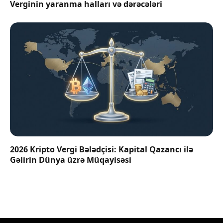
Verginin yaranma halları və dərəcələri
2026 Kripto Vergi Bələdçisi: Kapital Qazancı ilə
Gəlirin Dünya üzrə Müqayisəsi