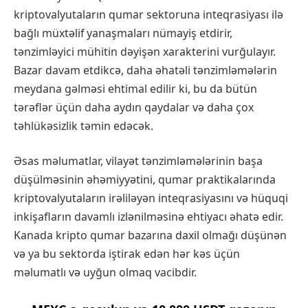
kriptovalyutaların qumar sektoruna inteqrasiyası ilə
bağlı müxtəlif yanaşmaları nümayiş etdirir,
tənzimləyici mühitin dəyişən xarakterini vurğulayır.
Bazar davam etdikcə, daha əhatəli tənzimləmələrin
meydana gəlməsi ehtimal edilir ki, bu da bütün
tərəflər üçün daha aydın qaydalar və daha çox
təhlükəsizlik təmin edəcək.
Əsas məlumatlar, vilayət tənzimləmələrinin başa
düşülməsinin əhəmiyyətini, qumar praktikalarında
kriptovalyutaların irəliləyən inteqrasiyasını və hüquqi
inkişafların davamlı izlənilməsinə ehtiyacı əhatə edir.
Kanada kripto qumar bazarına daxil olmağı düşünən
və ya bu sektorda iştirak edən hər kəs üçün
məlumatlı və uyğun olmaq vacibdir.