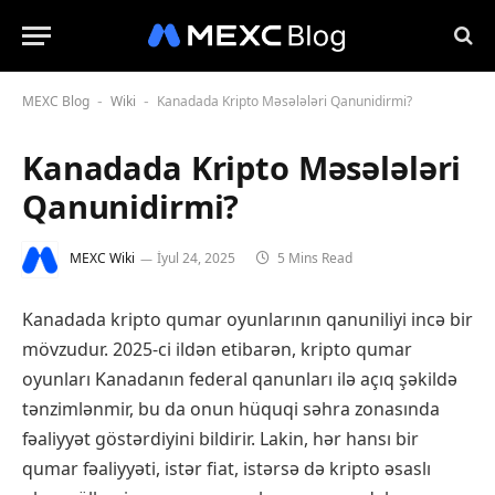
MEXC Blog
Wiki
Kanadada Kripto Məsələləri Qanunidirmi?
-
-
Kanadada Kripto Məsələləri
Qanunidirmi?
MEXC Wiki
İyul 24, 2025
5 Mins Read
Kanadada kripto qumar oyunlarının qanuniliyi incə bir
mövzudur. 2025-ci ildən etibarən, kripto qumar
oyunları Kanadanın federal qanunları ilə açıq şəkildə
tənzimlənmir, bu da onun hüquqi səhra zonasında
fəaliyyət göstərdiyini bildirir. Lakin, hər hansı bir
qumar fəaliyyəti, istər fiat, istərsə də kripto əsaslı