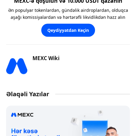
MEXC-ə qoşulun və 10.000 USDT qazanın
Ən populyar tokenlərdən, gündəlik airdroplardan, olduqca
aşağı komissiyalardan və hərtərəfli likvidlikdən həzz alın
Qeydiyyatdan Keçin
MEXC Wiki
Əlaqəli Yazılar