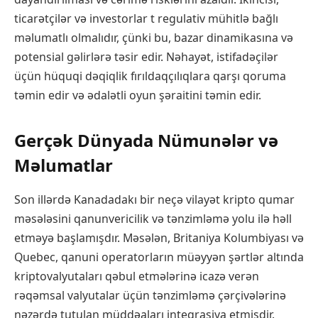
ticarətçilər və investorlar t regulativ mühitlə bağlı
məlumatlı olmalıdır, çünki bu, bazar dinamikasına və
potensial gəlirlərə təsir edir. Nəhayət, istifadəçilər
üçün hüquqi dəqiqlik fırıldaqçılıqlara qarşı qoruma
təmin edir və ədalətli oyun şəraitini təmin edir.
Gerçək Dünyada Nümunələr və
Məlumatlar
Son illərdə Kanadadakı bir neçə vilayət kripto qumar
məsələsini qanunvericilik və tənzimləmə yolu ilə həll
etməyə başlamışdır. Məsələn, Britaniya Kolumbiyası və
Quebec, qanuni operatorların müəyyən şərtlər altında
kriptovalyutaları qəbul etmələrinə icazə verən
rəqəmsal valyutalar üçün tənzimləmə çərçivələrinə
nəzərdə tutulan müddəaları inteqrasiya etmişdir.