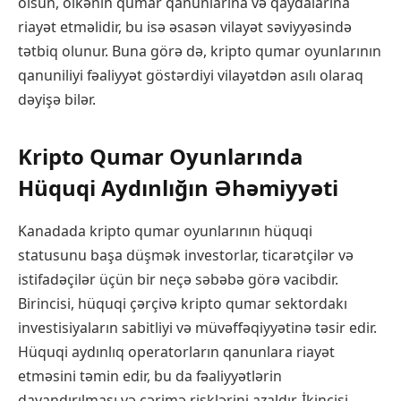
olsun, ölkənin qumar qanunlarına və qaydalarına
riayət etməlidir, bu isə əsasən vilayət səviyyəsində
tətbiq olunur. Buna görə də, kripto qumar oyunlarının
qanuniliyi fəaliyyət göstərdiyi vilayətdən asılı olaraq
dəyişə bilər.
Kripto Qumar Oyunlarında
Hüquqi Aydınlığın Əhəmiyyəti
Kanadada kripto qumar oyunlarının hüquqi
statusunu başa düşmək investorlar, ticarətçilər və
istifadəçilər üçün bir neçə səbəbə görə vacibdir.
Birincisi, hüquqi çərçivə kripto qumar sektordakı
investisiyaların sabitliyi və müvəffəqiyyətinə təsir edir.
Hüquqi aydınlıq operatorların qanunlara riayət
etməsini təmin edir, bu da fəaliyyətlərin
dayandırılması və cərimə risklərini azaldır. İkincisi,