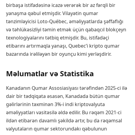
birbaşa istifadəsinə icazə verərək bir az fərqli bir
yanaşma qəbul etmişdir. Vilayətin qumar
tənzimləyicisi Loto-Québec, əməliyyatlarda şəffaflığı
və təhlükəsizliyi təmin etmək üçün qabaqcıl blokçeyn
texnologiyalarını tətbiq etmişdir. Bu, istifadəçi
etibarını artırmaqla yanaşı, Quebec’i kripto qumar
bazarında irəliləyən bir oyunçu kimi yerləşdirir.
Məlumatlar və Statistika
Kanadanın Qumar Assosiasiyası tərəfindən 2025-ci ilə
dair bir tədqiqata əsasən, Kanadada bütün qumar
gəlirlərinin təxminən 3%-i indi kriptovalyuta
əməliyyatları vasitəsilə əldə edilir. Bu rəqəm 2021-ci
ildən etibarən davamlı şəkildə artır, bu da rəqəmsal
valyutaların qumar sektorundakı qəbulunun