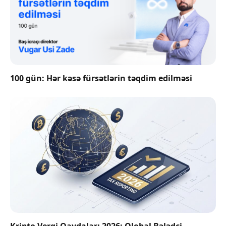
100 gün: Hər kəsə fürsətlərin təqdim edilməsi
Kripto Vergi Qaydaları 2026: Qlobal Bələdçi —