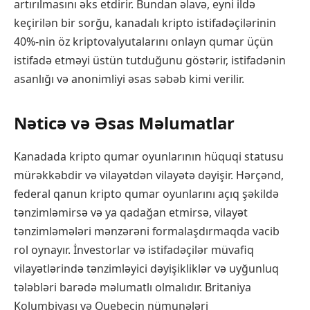
artırılmasını əks etdirir. Bundan əlavə, eyni ildə
keçirilən bir sorğu, kanadalı kripto istifadəçilərinin
40%-nin öz kriptovalyutalarını onlayn qumar üçün
istifadə etməyi üstün tutduğunu göstərir, istifadənin
asanlığı və anonimliyi əsas səbəb kimi verilir.
Nəticə və Əsas Məlumatlar
Kanadada kripto qumar oyunlarının hüquqi statusu
mürəkkəbdir və vilayətdən vilayətə dəyişir. Hərçənd,
federal qanun kripto qumar oyunlarını açıq şəkildə
tənzimləmirsə və ya qadağan etmirsə, vilayət
tənzimləmələri mənzərəni formalaşdırmaqda vacib
rol oynayır. İnvestorlar və istifadəçilər müvafiq
vilayətlərində tənzimləyici dəyişikliklər və uyğunluq
tələbləri barədə məlumatlı olmalıdır. Britaniya
Kolumbiyası və Quebecin nümunələri