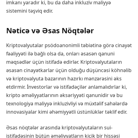
imkanı yaradır ki, bu da daha inkluziv maliyyə
sistemini təşviq edir.
Nəticə və Əsas Nöqtələr
Kriptovalyutalar psödoanonimli təbiətinə görə cinayət
fəaliyyəti ilə bağlı olsa da, onları əsasən qanuni
məqsədlər üçün istifadə edirlər. Kriptovalyutaların
əsasən cinayətkarlar üçün olduğu düşüncəsi köhnəlib
və kriptovalyuta bazarının hazırkı mənzərəsini əks
etdirmir. İnvestorlar və istifadəçilər anlamalıdırlar ki,
kripto əməliyyatlarının əksəriyyəti qanunidir və bu
texnologiya maliyyə inkluzivliyi və müxtəlif sahələrdə
innovasiyalar kimi əhəmiyyətli üstünlüklər təklif edir.
Əsas nöqtələr arasında kriptovalyutaların sui-
istifadəsinin bütün əməliyyatların kiçik bir hissəsi