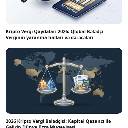
Kripto Vergi Qaydaları 2026: Qlobal Bələdçi —
Verginin yaranma halları və dərəcələri
2026 Kripto Vergi Bələdçisi: Kapital Qazancı ilə
Gəlirin Dünya üzrə Müqayisəsi