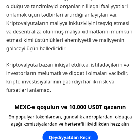
olduğu və tənzimləyici orqanların illegal fəaliyyətləri
önləmək üçün tədbirləri artırdığı anlayışları var.
Kriptovalyutaların maliyyə inkluzivliyini təşviq etməsi
və desentralizə olunmuş maliyə xidmətlərini mümkün
etməsi kimi üstünlükləri əhəmiyyətli və maliyyənin
gələcəyi üçün həlledicidir.
Kriptovalyuta bazarı inkişaf etdikcə, istifadəçilərin və
investorların məlumatlı və diqqətli olmaları vacibdir,
kripto investisiyalarının gətirdiyi hər iki risk və
fürsətləri anlamaq.
MEXC-ə qoşulun və 10.000 USDT qazanın
Ən populyar tokenlərdən, gündəlik airdroplardan, olduqca
aşağı komissiyalardan və hərtərəfli likvidlikdən həzz alın
Qeydiyyatdan Keçin