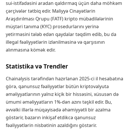
sui-istifadəsini aradan qaldırmaq üçün daha möhkəm
çərçivələr tətbiq edir. Maliyyə Cinayətlərin
Araşdırılması Qrupu (FATF) kripto mübadilələrinin
müştəri tanıma (KYC) prosedurlarını yerinə
yetirməsini tələb edən qaydalar təqdim edib, bu da
illegal fəaliyyətlərin izlənilməsinə və qarşısının
alınmasına kömək edir.
Statistika və Trendler
Chainalysis tərəfindən hazırlanan 2025-ci il hesabatına
görə, qanunsuz fəaliyyətlər bütün kriptovalyuta
əməliyyatlarının yalnız kiçik bir hissəsini, xüsusən də
ümumi əməliyyatların 1%-dən azını təşkil edir. Bu,
əvvəlki illərlə müqayisədə əhəmiyyətli bir azalma
göstərir, bazarın inkişaf etdikcə qanunsuz
fəaliyyətlərin nisbətinin azaldığını göstərir.