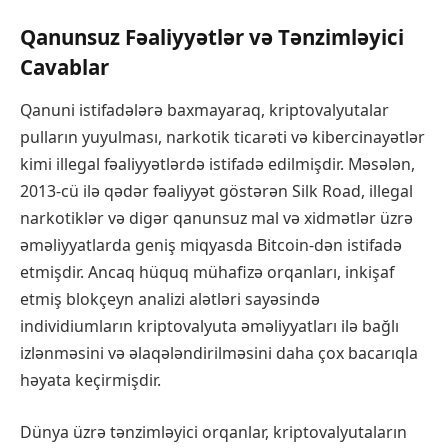
Qanunsuz Fəaliyyətlər və Tənzimləyici
Cavablar
Qanuni istifadələrə baxmayaraq, kriptovalyutalar
pulların yuyulması, narkotik ticarəti və kibercinayətlər
kimi illegal fəaliyyətlərdə istifadə edilmişdir. Məsələn,
2013-cü ilə qədər fəaliyyət göstərən Silk Road, illegal
narkotiklər və digər qanunsuz mal və xidmətlər üzrə
əməliyyatlarda geniş miqyasda Bitcoin-dən istifadə
etmişdir. Ancaq hüquq mühafizə orqanları, inkişaf
etmiş blokçeyn analizi alətləri sayəsində
individiumların kriptovalyuta əməliyyatları ilə bağlı
izlənməsini və əlaqələndirilməsini daha çox bacarıqla
həyata keçirmişdir.
Dünya üzrə tənzimləyici orqanlar, kriptovalyutaların