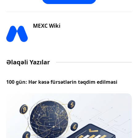
MEXC Wiki
Əlaqəli Yazılar
100 gün: Hər kəsə fürsətlərin təqdim edilməsi