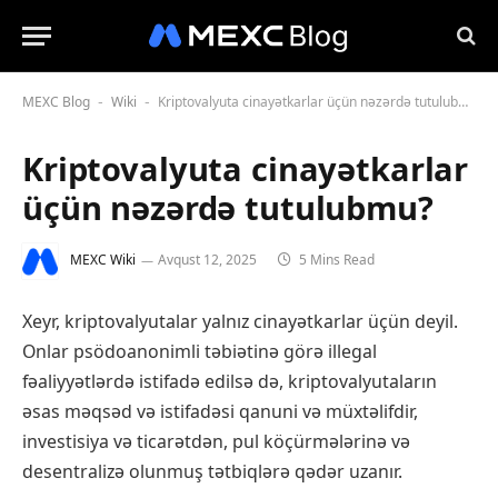
MEXC Blog
Wiki
Kriptovalyuta cinayətkarlar üçün nəzərdə tutulubmu?
-
-
Kriptovalyuta cinayətkarlar
üçün nəzərdə tutulubmu?
MEXC Wiki
Avqust 12, 2025
5 Mins Read
Xeyr, kriptovalyutalar yalnız cinayətkarlar üçün deyil.
Onlar psödoanonimli təbiətinə görə illegal
fəaliyyətlərdə istifadə edilsə də, kriptovalyutaların
əsas məqsəd və istifadəsi qanuni və müxtəlifdir,
investisiya və ticarətdən, pul köçürmələrinə və
desentralizə olunmuş tətbiqlərə qədər uzanır.