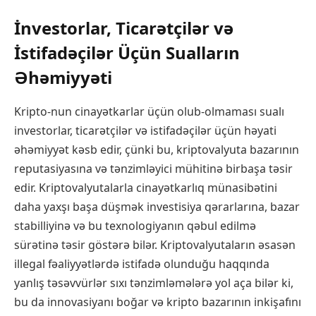
İnvestorlar, Ticarətçilər və
İstifadəçilər Üçün Sualların
Əhəmiyyəti
Kripto-nun cinayətkarlar üçün olub-olmaması sualı
investorlar, ticarətçilər və istifadəçilər üçün həyati
əhəmiyyət kəsb edir, çünki bu, kriptovalyuta bazarının
reputasiyasına və tənzimləyici mühitinə birbaşa təsir
edir. Kriptovalyutalarla cinayətkarlıq münasibətini
daha yaxşı başa düşmək investisiya qərarlarına, bazar
stabilliyinə və bu texnologiyanın qəbul edilmə
sürətinə təsir göstərə bilər. Kriptovalyutaların əsasən
illegal fəaliyyətlərdə istifadə olunduğu haqqında
yanlış təsəvvürlər sıxı tənzimləmələrə yol aça bilər ki,
bu da innovasiyanı boğar və kripto bazarının inkişafını