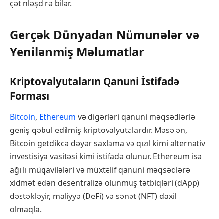
çətinləşdirə bilər.
Gerçək Dünyadan Nümunələr və
Yenilənmiş Məlumatlar
Kriptovalyutaların Qanuni İstifadə
Forması
Bitcoin
,
Ethereum
və digərləri qanuni məqsədlərlə
geniş qəbul edilmiş kriptovalyutalardır. Məsələn,
Bitcoin getdikcə dəyər saxlama və qızıl kimi alternativ
investisiya vasitəsi kimi istifadə olunur. Ethereum isə
ağıllı müqavilələri və müxtəlif qanuni məqsədlərə
xidmət edən desentralizə olunmuş tətbiqləri (dApp)
dəstəkləyir, maliyyə (DeFi) və sənət (NFT) daxil
olmaqla.