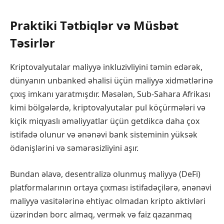
Praktiki Tətbiqlər və Müsbət
Təsirlər
Kriptovalyutalar maliyyə inkluzivliyini təmin edərək,
dünyanın unbanked əhalisi üçün maliyyə xidmətlərinə
çıxış imkanı yaratmışdır. Məsələn, Sub-Sahara Afrikası
kimi bölgələrdə, kriptovalyutalar pul köçürmələri və
kiçik miqyaslı əməliyyatlar üçün getdikcə daha çox
istifadə olunur və ənənəvi bank sisteminin yüksək
ödənişlərini və səmərəsizliyini aşır.
Bundan əlavə, desentralizə olunmuş maliyyə (DeFi)
platformalarının ortaya çıxması istifadəçilərə, ənənəvi
maliyyə vasitələrinə ehtiyac olmadan kripto aktivləri
üzərindən borc almaq, vermək və faiz qazanmaq