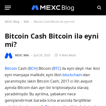
MEXC Blog
Wiki
Bitcoin Cash Bitcoin ilə eyni mi?
-
-
Bitcoin Cash Bitcoin ilə eyni
mi?
MEXC Wiki
İyul 29, 2025
6 Mins Read
Bitcoin
Cash (
BCH
) Bitcoin (
BTC
) ilə eyni deyil. Hər ikisi
eyni mənşəyə malikdir, eyni ilkin
blockchain
-dən
yaranmışdır, lakin Bitcoin Cash, 2017-ci ilin avqust
ayında Bitcoin-dan ayrı bir kriptovalyuta olaraq
yaradılmışdır. Bu ayrılma, şəbəkəni necə
genişləndirmək barədə icma arasında fərqliliklər