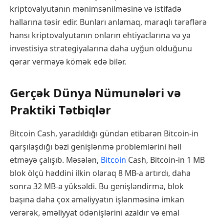
kriptovalyutanın mənimsənilməsinə və istifadə
hallarına təsir edir. Bunları anlamaq, maraqlı tərəflərə
hansı kriptovalyutanın onların ehtiyaclarına və ya
investisiya strategiyalarına daha uyğun olduğunu
qərar verməyə kömək edə bilər.
Gerçək Dünya Nümunələri və
Praktiki Tətbiqlər
Bitcoin Cash, yaradıldığı gündən etibarən Bitcoin-in
qarşılaşdığı bəzi genişlənmə problemlərini həll
etməyə çalışıb. Məsələn,
Bitcoin
Cash, Bitcoin-in 1 MB
blok ölçü həddini ilkin olaraq 8 MB-a artırdı, daha
sonra 32 MB-a yüksəldi. Bu genişləndirmə, blok
başına daha çox əməliyyatın işlənməsinə imkan
verərək, əməliyyat ödənişlərini azaldır və emal