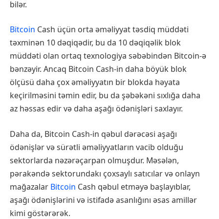
bilər.
Bitcoin
Cash üçün orta əməliyyat təsdiq müddəti
təxminən 10 dəqiqədir, bu da 10 dəqiqəlik blok
müddəti olan ortaq texnologiya səbəbindən Bitcoin-ə
bənzəyir. Ancaq Bitcoin Cash-in daha böyük blok
ölçüsü daha çox əməliyyatın bir blokda həyata
keçirilməsini təmin edir, bu da şəbəkəni sıxlığa daha
az həssas edir və daha aşağı ödənişləri saxlayır.
Daha da, Bitcoin Cash-in qəbul dərəcəsi aşağı
ödənişlər və sürətli əməliyyatların vacib olduğu
sektorlarda nəzərəçarpan olmuşdur. Məsələn,
pərakəndə sektorundakı çoxsaylı satıcılar və onlayn
mağazalar
Bitcoin
Cash qəbul etməyə başlayıblar,
aşağı ödənişlərini və istifadə asanlığını əsas amillər
kimi göstərərək.