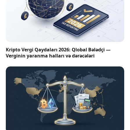
Kripto Vergi Qaydaları 2026: Qlobal Bələdçi —
Verginin yaranma halları və dərəcələri