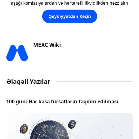
aşağı komissiyalardan və hərtərəfli likvidlikdən həzz alın
Qeydiyyatdan Keçin
MEXC Wiki
Əlaqəli Yazılar
100 gün: Hər kəsə fürsətlərin təqdim edilməsi