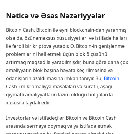
Nəticə və Əsas Nəzəriyyələr
Bitcoin Cash, Bitcoin ilə eyni blockchain-dan yaranmış
olsa da, özünəməxsus xüsusiyyətləri və istifadə halları
ilə fərqli bir kriptovalyutadır. O, Bitcoin-in genişlənmə
problemlərini həll etmək üçün blok ölçüsünü
artırmaq məqsədilə yaradılmışdır, buna görə daha çox
əməliyyatın blok başına həyata keçirilməsinə və
ödənişlərin azaldılmasına imkan tanıyır. Bu,
Bitcoin
Cash-i mikromaliyyə məsələləri və sürətli, aşağı
qiymətli əməliyyatların lazım olduğu bölgələrdə
xüsusilə faydalı edir.
İnvestorlar və istifadəçilər, Bitcoin və Bitcoin Cash
arasında sərmayə qoymaq və ya istifadə etmək