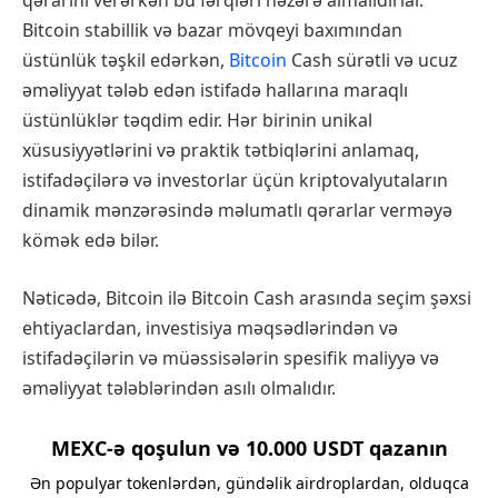
qərarını verərkən bu fərqləri nəzərə almalıdırlar.
Bitcoin stabillik və bazar mövqeyi baxımından
üstünlük təşkil edərkən,
Bitcoin
Cash sürətli və ucuz
əməliyyat tələb edən istifadə hallarına maraqlı
üstünlüklər təqdim edir. Hər birinin unikal
xüsusiyyətlərini və praktik tətbiqlərini anlamaq,
istifadəçilərə və investorlar üçün kriptovalyutaların
dinamik mənzərəsində məlumatlı qərarlar verməyə
kömək edə bilər.
Nəticədə, Bitcoin ilə Bitcoin Cash arasında seçim şəxsi
ehtiyaclardan, investisiya məqsədlərindən və
istifadəçilərin və müəssisələrin spesifik maliyyə və
əməliyyat tələblərindən asılı olmalıdır.
MEXC-ə qoşulun və 10.000 USDT qazanın
Ən populyar tokenlərdən, gündəlik airdroplardan, olduqca