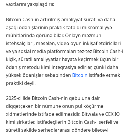
vaxtlarını yaxşılaşdırır.
Bitcoin Cash-in artırılmış əməliyyat sürəti və daha
aşağı ödənişlərinin praktik tətbiqi mikromaliyyə
mühitlərində görünə bilər. Onlayn məzmun
istehsalçıları, məsələn, video oyun inkişaf etdiriciləri
və ya sosial media platformaları tez-tez Bitcoin Cash-i
kiçik, sürətli əməliyyatlar həyata keçirmək üçün bir
ödəniş metodu kimi inteqrasiya edirlər, çünki daha
yüksək ödənişlər səbəbindən
Bitcoin
istifadə etmək
praktiki deyil.
2025-ci ildə Bitcoin Cash-nin qəbuluna dair
diqqətçəkən bir nümunə onun pul köçürmə
xidmətlərində istifadə edilməsidir. Bitwala və CEX.IO
kimi şirkətlər, istifadəçilərin Bitcoin Cash-i sərfəli və
sürətli şəkildə sərhədlərarası göndərə biləcəyi