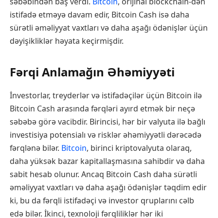
səbəbindən baş verdi.
Bitcoin
, orijinal blockchain-dən
istifadə etməyə davam edir, Bitcoin Cash isə daha
sürətli əməliyyat vaxtları və daha aşağı ödənişlər üçün
dəyişikliklər həyata keçirmişdir.
Fərqi Anlamağın Əhəmiyyəti
İnvestorlar, treyderlər və istifadəçilər üçün Bitcoin ilə
Bitcoin Cash arasında fərqləri ayırd etmək bir neçə
səbəbə görə vacibdir. Birincisi, hər bir valyuta ilə bağlı
investisiya potensialı və risklər əhəmiyyətli dərəcədə
fərqlənə bilər.
Bitcoin
, birinci kriptovalyuta olaraq,
daha yüksək bazar kapitallaşmasına sahibdir və daha
sabit hesab olunur. Ancaq Bitcoin Cash daha sürətli
əməliyyat vaxtları və daha aşağı ödənişlər təqdim edir
ki, bu da fərqli istifadəçi və investor qruplarını cəlb
edə bilər. İkinci, texnoloji fərqliliklər hər iki