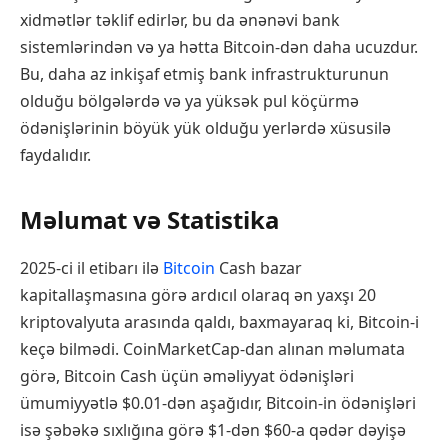
xidmətlər təklif edirlər, bu da ənənəvi bank
sistemlərindən və ya hətta Bitcoin-dən daha ucuzdur.
Bu, daha az inkişaf etmiş bank infrastrukturunun
olduğu bölgələrdə və ya yüksək pul köçürmə
ödənişlərinin böyük yük olduğu yerlərdə xüsusilə
faydalıdır.
Məlumat və Statistika
2025-ci il etibarı ilə
Bitcoin
Cash bazar
kapitallaşmasına görə ardıcıl olaraq ən yaxşı 20
kriptovalyuta arasında qaldı, baxmayaraq ki, Bitcoin-i
keçə bilmədi. CoinMarketCap-dan alınan məlumata
görə, Bitcoin Cash üçün əməliyyat ödənişləri
ümumiyyətlə $0.01-dən aşağıdır, Bitcoin-in ödənişləri
isə şəbəkə sıxlığına görə $1-dən $60-a qədər dəyişə