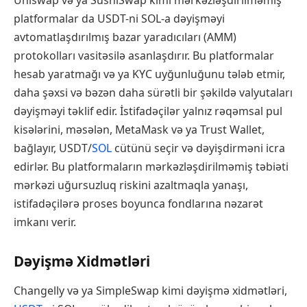
Uniswap və ya SushiSwap kimi mərkəzləşdirilməmiş
platformalar da USDT-ni SOL-a dəyişməyi
avtomatlaşdırılmış bazar yaradıcıları (AMM)
protokolları vasitəsilə asanlaşdırır. Bu platformalar
hesab yaratmağı və ya KYC uyğunluğunu tələb etmir,
daha şəxsi və bəzən daha sürətli bir şəkildə valyutaları
dəyişməyi təklif edir. İstifadəçilər yalnız rəqəmsal pul
kisələrini, məsələn, MetaMask və ya Trust Wallet,
bağlayır, USDT/
SOL
cütünü seçir və dəyişdirməni icra
edirlər. Bu platformaların mərkəzləşdirilməmiş təbiəti
mərkəzi uğursuzluq riskini azaltmaqla yanaşı,
istifadəçilərə proses boyunca fondlarına nəzarət
imkanı verir.
Dəyişmə Xidmətləri
Changelly və ya SimpleSwap kimi dəyişmə xidmətləri,