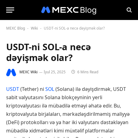
MEXC Blog
Wiki
USDT-ni SOL-a necə dəyişmək olar?
-
-
USDT-ni SOL-a necə
dəyişmək olar?
MEXC Wiki
İyul 25, 2025
6 Mins Read
USDT
(Tether) ni
SOL
(Solana) ilə dəyişdirmək, USDT
sabit valyutasını Solana blokçeyninin yerli
kriptovalyutası ilə mübadilə etməyi əhatə edir. Bu,
kriptovalyuta birjalaları, mərkəzləşdirilməmiş maliyyə
(DeFi) protokolları və ya hər iki valyutanı dəstəkləyən
mübadilə xidmətləri kimi müxtəlif platformalar