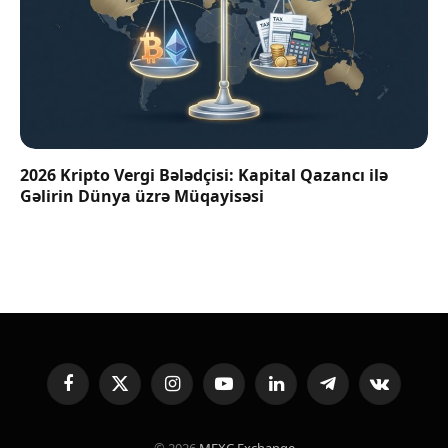
2026 Kripto Vergi Bələdçisi: Kapital Qazancı ilə
Gəlirin Dünya üzrə Müqayisəsi
Facebook
X
Instagram
YouTube
LinkedIn
Telegram
VKontakte
(Twitter)