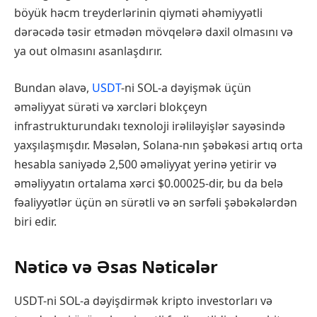
böyük həcm treyderlərinin qiyməti əhəmiyyətli
dərəcədə təsir etmədən mövqelərə daxil olmasını və
ya out olmasını asanlaşdırır.
Bundan əlavə,
USDT
-ni SOL-a dəyişmək üçün
əməliyyat sürəti və xərcləri blokçeyn
infrastrukturundakı texnoloji irəliləyişlər sayəsində
yaxşılaşmışdır. Məsələn, Solana-nın şəbəkəsi artıq orta
hesabla saniyədə 2,500 əməliyyat yerinə yetirir və
əməliyyatın ortalama xərci $0.00025-dir, bu da belə
fəaliyyətlər üçün ən sürətli və ən sərfəli şəbəkələrdən
biri edir.
Nəticə və Əsas Nəticələr
USDT-ni SOL-a dəyişdirmək kripto investorları və