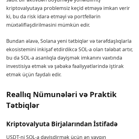
kriptovalyutaya problemsiz keçid etməyə imkan verir
ki, bu da risk idarə etməyi və portfellərin
müxtəlifləşdirilməsini mümkün edir.
Bundan əlavə, Solana yeni tətbiqlər və tərəfdaşlıqlarla
ekosistemini inkişaf etdirdikcə SOL-a olan tələbat artır,
bu da SOL-a asanlıqla dəyişmək imkanını vaxtında
investisiya etmək və şəbəkə fəaliyyətlərində iştirak
etmək üçün faydalı edir.
Reallıq Nümunələri və Praktik
Tətbiqlər
Kriptovalyuta Birjalarından İstifadə
USDT-ni SOL-a dəyişdirmək üçün ən yaygın