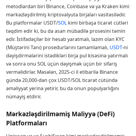
metodlardan biri Binance, Coinbase və ya Kraken kimi
mərkəzləşdirilmiş kriptovalyuta birjaları vasitəsilədir.
Bu platformalar USDT/
SOL
kimi birbaşa ticarət cütləri
təqdim edir ki, bu da asan mübadilə prosesini təmin
edir. İstifadəçilər bir hesab yaratmalı, lazım olan KYC
(Müştərini Tanı) prosedurlarını tamamlamalı,
USDT
-ni
dəyişdirmələrini istədikləri birja pul kisəsinə yatırmalı
və sonra onu SOL üçün dəyişmək üçün bir sifariş
verməlidirlər. Məsələn, 2025-ci il etibarilə Binance
gündə 20,000-dən çox USDT/SOL ticarət cütündə
əməliyyat yerinə yetirir, bu da onun populyarlığını
nümayiş etdirir.
Mərkəzləşdirilməmiş Maliyyə (DeFi)
Platformaları