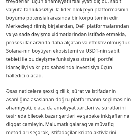
treyderləri üçün əhəmiyyətli fəaliyyətlidir, bu, sabit
valyuta təhlükəsizliyi ilə lider blokçeyn platformasının
böyümə potensialı arasında bir körpü təmin edir.
Mərkəzləşdirilmiş birjalardan, DeFi platformalarından
və ya sadə dəyişmə xidmətlərindən istifadə etməklə,
proses illər ərzində daha əlçatan və effektiv olmuşdur.
Solana-nın böyüyən ekosistemi və USDT-nin sabit
təbiəti ilə bu dəyişmə funksiyası strateji portfel
idarəçiliyi və kripto sahəsində investisiya üçün
həlledici olacaq.
Əsas nəticələrə şəxsi gizlilik, sürət və istifadənin
asanlığına əsaslanan doğru platformanın seçilməsinin
əhəmiyyəti, eləcə də əməliyyat xərcləri və sürətlərini
təsir edə biləcək bazar şərtləri və şəbəkə inkişaflarına
diqqət cəmləyin. Məlumatlı qalaraq və müvafiq
metodları seçərək, istifadəçilər kripto aktivlərini