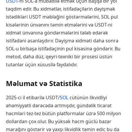
USDT
-ni SOL-a mübadilə etmək üçün başqa bir yol
təqdim edir. Bu xidmətlər, istifadəçilərin dəyişmək
istədikləri USDT məbləğini göstərmələrini, SOL pul
kisələrinin ünvanını təmin etmələrini və USDT-ni
xidmət ünvanına göndərmələrini tələb edərək
istifadəni asanlaşdırır. Dəyişmə xidməti daha sonra
SOL-u birbaşa istifadəçinin pul kisəsinə göndərir. Bu
metod, daha düz, qeyri-texniki bir prosesi üstün
tutanlar üçün xüsusilə faydalıdır.
Məlumat və Statistika
2025-ci il etibarilə USDT/
SOL
cütünün likvidliyi
əhəmiyyətli dərəcədə artmışdır, gündəlik ticarət
həcmləri tez-tez bütün platformalar üzrə 500 milyon
dollardan çox olur. Bu yüksək həcm güclü bazar
marağını göstərir və yaxşı likvidlik təmin edir, bu da