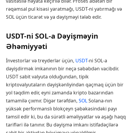
vasitəsilə həyata keçirilə bilər. Proses adətən bir
rəqəmsal pul kisəsi yaratmağı, USDT-ni yatırmağı və
SOL üçün ticarət və ya dəyişməyi tələb edir.
USDT-ni SOL-a Dəyişməyin
Əhəmiyyəti
İnvestorlar və treyderlər üçün,
USDT
-ni SOL-a
dəyişdirmək imkanının bir neçə səbəbdən vacibdir.
USDT sabit valyuta olduğundan, tipik
kriptovalyutaların dəyişkənliyindən qaçmaq üçün bir
yol təqdim edir, eyni zamanda kripto bazarından
tamamilə çıxmır. Digər tərəfdən,
SOL
Solana-nın
yüksək performanslı blokçeyn şəbəkəsindəki payı
təmsil edir ki, bu da sürətli əməliyyatlar və aşağı haqq
tarifləri ilə tanınır. Bu dəyişmə imkanı istifadəçilərə
sabit bir aktivdən böyüməyə yönəldilmiş