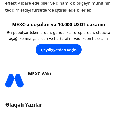
effektiv idarə edə bilər və dinamik blokçeyn mühitinin
təqdim etdiyi fürsətlərdə iştirak edə bilərlər.
MEXC-ə qoşulun və 10.000 USDT qazanın
Ən populyar tokenlərdən, gündəlik airdroplardan, olduqca
aşağı komissiyalardan və hərtərəfli likvidlikdən həzz alın
Qeydiyyatdan Keçin
MEXC Wiki
Əlaqəli Yazılar