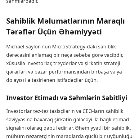
səhmlərdədir.
Sahiblik Məlumatlarının Maraqlı
Tərəflər Üçün Əhəmiyyəti
Michael Saylor-nun MicroStrategy-dəki sahiblik
dərəcəsini anlamaq bir neçə səbəbə görə vacibdir,
xüsusilə investorlar, treyderlər və şirkətin strateji
qərarları və bazar performansından birbaşa və ya
dolayısı ilə təsirlənən istifadəçilər üçün.
Investor Etimadı və Səhmlərin Sabitliyi
İnvestorlar tez-tez təsisçilərin və CEO-ların sahiblik
səviyyəsinə baxaraq şirkətin gələcəyi ilə bağlı etimad
siqnalını olaraq qəbul edirlər. Əhəmiyyətli bir sahiblik,
mühüm nəzarətçinin maraqlarda güclü bir uyğunluğu