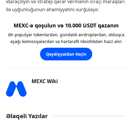
idarəçiliyin və strateji qərar vermənin icraçı maraqları
ilə uyğunluğunun əhəmiyyətini vurğulayır.
MEXC-ə qoşulun və 10.000 USDT qazanın
Ən populyar tokenlərdən, gündəlik airdroplardan, olduqca
aşağı komissiyalardan və hərtərəfli likvidlikdən həzz alın
Qeydiyyatdan Keçin
MEXC Wiki
Əlaqəli Yazılar