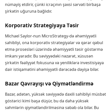
nümayiş etdirir, çünki icraçının şəxsi sərvəti birbaşa
şirkətin uğuruna bağlıdır.
Korporativ Strategiyaya Təsir
Michael Saylor-nun MicroStrategy-də əhəmiyyətli
sahibliyi, ona korporativ strategiyalar və qərar qəbul
etmə prosesləri üzərində əhəmiyyətli təsir göstərmə
imkanı yaradır. Bu səviyyədəki nəzarət, xüsusən
şirkətin fəaliyyət fokusuna və yeniliklərə investisiyaya
dair istiqamətini əhəmiyyətli dərəcədə dəyişə bilər.
Bazar Qavrayışı və Qiymətləndirmə
Bazar, adətən, yüksək səviyyədə daxili sahibliyi müsbət
göstərici kimi başa düşür, bu da daha yüksək
səhmlərin qiymətləndirilməsinə səbəb ola bilər. Bu