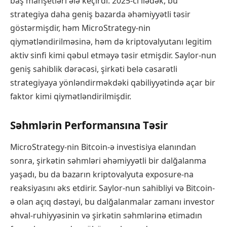
baş manşetləri ələ keçirdi. 2025-ci ilədək, bu
strategiya daha geniş bazarda əhəmiyyətli təsir
göstərmişdir, həm MicroStrategy-nin
qiymətləndirilməsinə, həm də kriptovalyutanı legitim
aktiv sinfi kimi qəbul etməyə təsir etmişdir. Saylor-nun
geniş sahiblik dərəcəsi, şirkəti belə cəsarətli
strategiyaya yönləndirməkdəki qabiliyyətində açar bir
faktor kimi qiymətləndirilmişdir.
Səhmlərin Performansına Təsir
MicroStrategy-nin Bitcoin-ə investisiya elanından
sonra, şirkətin səhmləri əhəmiyyətli bir dalğalanma
yaşadı, bu da bazarın kriptovalyuta exposure-na
reaksiyasını əks etdirir. Saylor-nun sahibliyi və Bitcoin-
ə olan açıq dəstəyi, bu dalğalanmalar zamanı investor
əhval-ruhiyyəsinin və şirkətin səhmlərinə etimadın