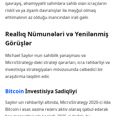
qavrayış, əhəmiyyətli səhmlərə sahib olan icraçıların
riskli və ya ziyanlı davranışlar ilə məşğul olmaq
ehtimalının az olduğu inancından irəli gəlir.
Reallıq Nümunələri və Yenilənmiş
Görüşlər
Michael Saylor-nun sahiblik yanaşması və
MicroStrategy-dəki strateji qərarları, icra rəhbərliyi və
investisiya strategiyaları mövzusunda cəlbedici bir
araşdırma təqdim edir.
Bitcoin
İnvestisiya Sadiqliyi
Saylor-un rəhbərliyi altında, MicroStrategy 2020-ci ildə
Bitcoin-i əsas xəzinə rezerv aktiv olaraq qəbul edərək