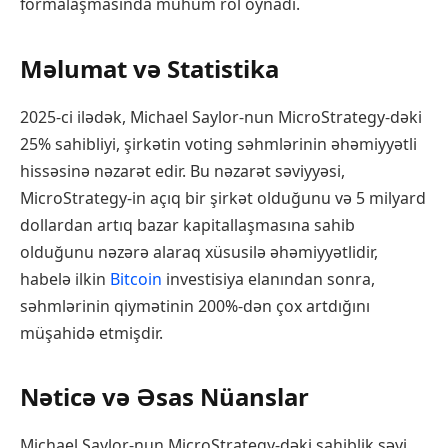
formalaşmasında mühüm rol oynadı.
Məlumat və Statistika
2025-ci ilədək, Michael Saylor-nun MicroStrategy-dəki
25% sahibliyi, şirkətin voting səhmlərinin əhəmiyyətli
hissəsinə nəzarət edir. Bu nəzarət səviyyəsi,
MicroStrategy-in açıq bir şirkət olduğunu və 5 milyard
dollardan artıq bazar kapitallaşmasına sahib
olduğunu nəzərə alaraq xüsusilə əhəmiyyətlidir,
habelə ilkin
Bitcoin
investisiya elanından sonra,
səhmlərinin qiymətinin 200%-dən çox artdığını
müşahidə etmişdir.
Nəticə və Əsas Nüanslar
Michael Saylor-nun MicroStrategy-dəki sahiblik səyi,