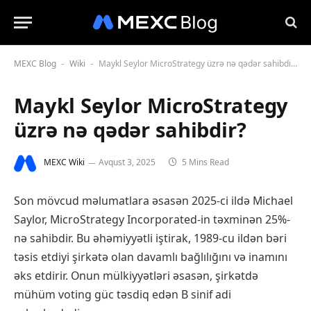
MEXC Blog
Wiki
Maykl Seylor MicroStrategy üzrə nə qədər sahibdir?
-
-
Maykl Seylor MicroStrategy
üzrə nə qədər sahibdir?
MEXC Wiki
Avqust 3, 2025
5 Mins Read
Son mövcud məlumatlara əsasən 2025-ci ildə Michael
Saylor, MicroStrategy Incorporated-in təxminən 25%-
nə sahibdir. Bu əhəmiyyətli iştirak, 1989-cu ildən bəri
təsis etdiyi şirkətə olan davamlı bağlılığını və inamını
əks etdirir. Onun mülkiyyətləri əsasən, şirkətdə
mühüm voting güc təsdiq edən B sinif adi