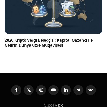
2026 Kripto Vergi Bələdçisi: Kapital Qazancı ilə
Gəlirin Dünya üzrə Müqayisəsi
Facebook
X
Instagram
YouTube
LinkedIn
Telegram
VKontakte
(Twitter)
© 2026
MEXC