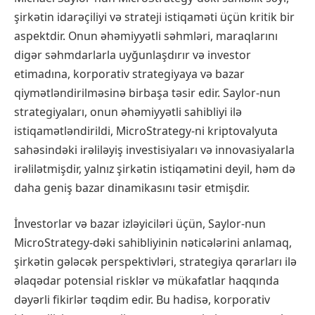
şirkətin idarəçiliyi və strateji istiqaməti üçün kritik bir
aspektdir. Onun əhəmiyyətli səhmləri, maraqlarını
digər səhmdarlarla uyğunlaşdırır və investor
etimadına, korporativ strategiyaya və bazar
qiymətləndirilməsinə birbaşa təsir edir. Saylor-nun
strategiyaları, onun əhəmiyyətli sahibliyi ilə
istiqamətləndirildi, MicroStrategy-ni kriptovalyuta
sahəsindəki irəliləyiş investisiyaları və innovasiyalarla
irəlilətmişdir, yalnız şirkətin istiqamətini deyil, həm də
daha geniş bazar dinamikasını təsir etmişdir.
İnvestorlar və bazar izləyiciləri üçün, Saylor-nun
MicroStrategy-dəki sahibliyinin nəticələrini anlamaq,
şirkətin gələcək perspektivləri, strategiya qərarları ilə
əlaqədar potensial risklər və mükafatlar haqqında
dəyərli fikirlər təqdim edir. Bu hadisə, korporativ