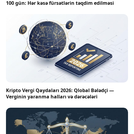
100 gün: Hər kəsə fürsətlərin təqdim edilməsi
Kripto Vergi Qaydaları 2026: Qlobal Bələdçi —
Verginin yaranma halları və dərəcələri