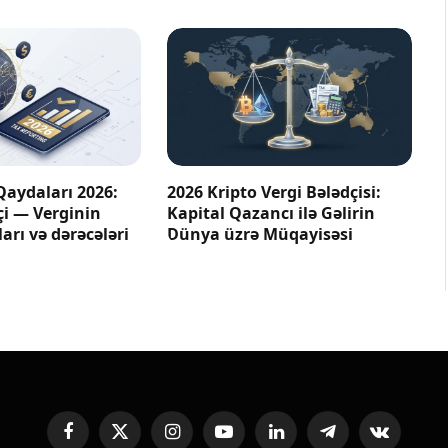
Qaydaları 2026:
2026 Kripto Vergi Bələdçisi:
çi — Verginin
Kapital Qazancı ilə Gəlirin
arı və dərəcələri
Dünya üzrə Müqayisəsi
Facebook
X
Instagram
YouTube
LinkedIn
Telegram
VKontakte