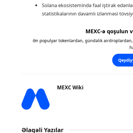
Solana ekosistemində fəal iştirak edənlər
statistikalarının davamlı izlənməsi tövsiy
MEXC-ə qoşulun v
Ən populyar tokenlərdən, gündəlik airdroplardan, 
h
Qeydiy
MEXC Wiki
Əlaqəli Yazılar