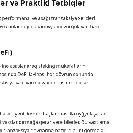
 və Praktiki Tətbiqlər
k performansı və aşağı tranzaksiya xərcləri
övrü anlamağın əhəmiyyətini vurğulayan bəzi
eFi)
əlinə əsaslanaraq staking mükafatlarını
əsasında DeFi layihəsi hər dövrün sonunda
tisiya və çıxarma vaxtını təsir edə bilər.
hələri, yeni dövrün başlanması ilə uyğynlaşacaq
ni vaxtlandırmağa qərar verə bilərlər. Bu vaxtlama,
ni tranzaksiya dövrlərinə hazırlıqlarını görmələri