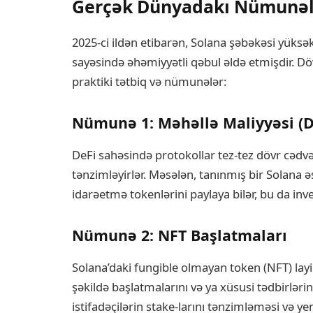
Gerçək Dünyadakı Nümunələr
2025-ci ildən etibarən, Solana şəbəkəsi yüksə
sayəsində əhəmiyyətli qəbul əldə etmişdir. D
praktiki tətbiq və nümunələr:
Nümunə 1: Məhəllə Maliyyəsi (D
DeFi sahəsində protokollar tez-tez dövr cədv
tənzimləyirlər. Məsələn, tanınmış bir Solana 
idarəetmə tokenlərini paylaya bilər, bu da inves
Nümunə 2: NFT Başlatmaları
Solana’daki fungible olmayan token (NFT) layi
şəkildə başlatmalarını və ya xüsusi tədbirləri
istifadəçilərin stake-larını tənzimləməsi və ye