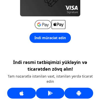
İndi müraciət edin
İndi rəsmi tətbiqimizi yükləyin və
ticarətdən zövq alın!
Tam nəzarətlə istənilən vaxt, istənilən yerdə ticarət
edin