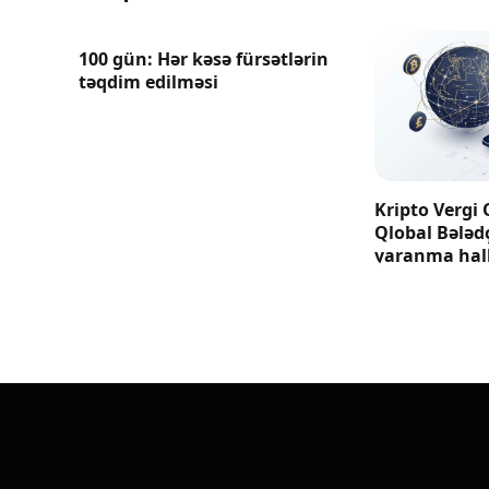
100 gün: Hər kəsə fürsətlərin
təqdim edilməsi
Kripto Vergi 
Qlobal Bələd
yaranma hall