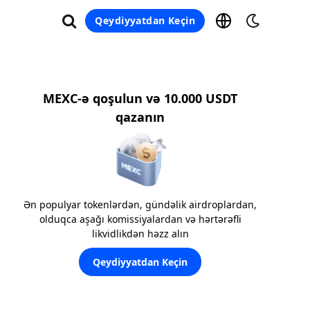
Qeydiyyatdan Keçin
MEXC-ə qoşulun və 10.000 USDT
qazanın
Ən populyar tokenlərdən, gündəlik airdroplardan,
olduqca aşağı komissiyalardan və hərtərəfli
likvidlikdən həzz alın
Qeydiyyatdan Keçin