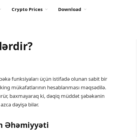
Crypto Prices
Download
ərdir?
əkə funksiyaları üçün istifadə olunan sabit bir
staking mükafatlarının hesablanması məqsədilə.
sürür, baxmayaraq ki, dəqiq müddət şəbəkənin
azca dəyişə bilər.
ın Əhəmiyyəti