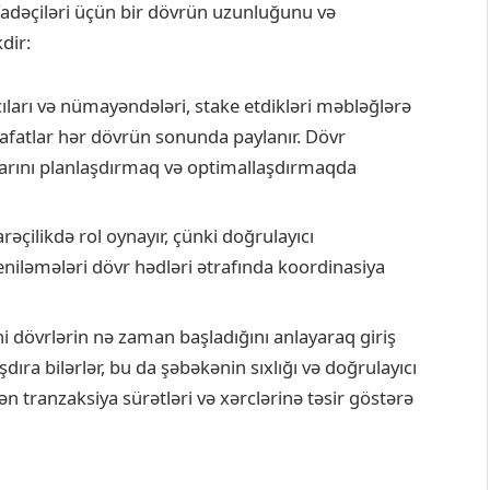
ifadəçiləri üçün bir dövrün uzunluğunu və
dir:
ıları və nümayəndələri, stake etdikləri məbləğlərə
afatlar hər dövrün sonunda paylanır. Dövr
alarını planlaşdırmaq və optimallaşdırmaqda
əçilikdə rol oynayır, çünki doğrulayıcı
niləmələri dövr hədləri ətrafında koordinasiya
ni dövrlərin nə zaman başladığını anlayaraq giriş
şdıra bilərlər, bu da şəbəkənin sıxlığı və doğrulayıcı
n tranzaksiya sürətləri və xərclərinə təsir göstərə