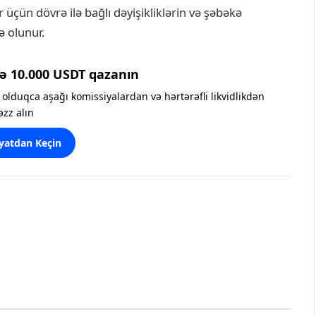
 üçün dövrə ilə bağlı dəyişikliklərin və şəbəkə
ə olunur.
ə 10.000 USDT qazanın
olduqca aşağı komissiyalardan və hərtərəfli likvidlikdən
əzz alın
yatdan Keçin