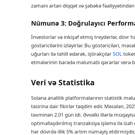
zamanı artan diqqət və şəbəkə fəaliyyətindən i
Nümunə 3: Doğrulayıcı Performa
İnvestorlar və inkişaf etmiş treyderlər, dövr 
göstəricilərini izləyirlər. Bu göstəriciləri, məs
uğurları ilə təhlil edərək, iştirakçılar
SOL
token
etmələrinin barədə məlumatlı qərarlar verə bil
Veri və Statistika
Solana analitik platformalarının statistik məl
təsirinə dair fikirlər təqdim edir. Məsələn, 202
təxminən 2.01 gün idi. Əvvəlki illərlə müqayisə
optimallaşdırılmış tranzaksiya işləmə ilə izah 
hər dövrdə illik 5% artım nümayiş etdirmişdir