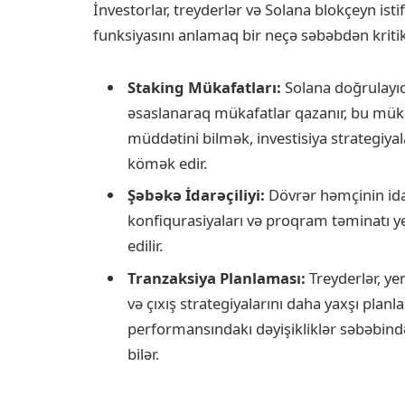
İnvestorlar, treyderlər və Solana blokçeyn ist
funksiyasını anlamaq bir neçə səbəbdən kritik
Staking Mükafatları:
Solana doğrulayıc
əsaslanaraq mükafatlar qazanır, bu mük
müddətini bilmək, investisiya strategiy
kömək edir.
Şəbəkə İdarəçiliyi:
Dövrər həmçinin idar
konfiqurasiyaları və proqram təminatı ye
edilir.
Tranzaksiya Planlaması:
Treyderlər, ye
və çıxış strategiyalarını daha yaxşı planla
performansındakı dəyişikliklər səbəbində
bilər.