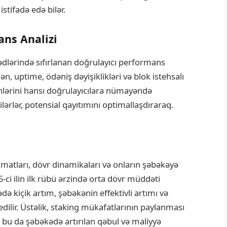
stifadə edə bilər.
ns Analizi
hədlərində sıfırlanan doğrulayıcı performans
ələn, uptime, ödəniş dəyişiklikləri və blok istehsalı
lərini hansı doğrulayıcılara nümayəndə
ərlər, potensial qayıtımını optimallaşdıraraq.
umatları, dövr dinamikaları və onların şəbəkəyə
5-ci ilin ilk rübü ərzində orta dövr müddəti
də kiçik artım, şəbəkənin effektivli artımı və
edilir. Üstəlik, staking mükafatlarının paylanması
, bu da şəbəkədə artırılan qəbul və maliyyə