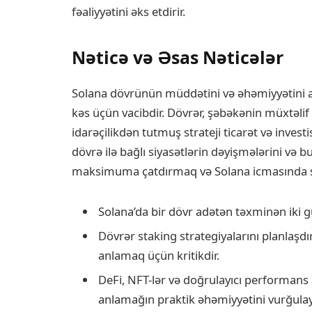
fəaliyyətini əks etdirir.
Nəticə və Əsas Nəticələr
Solana dövrünün müddətini və əhəmiyyətini a
kəs üçün vacibdir. Dövrər, şəbəkənin müxtəlif 
idarəçilikdən tutmuş strateji ticarət və invest
dövrə ilə bağlı siyasətlərin dəyişmələrini və bu 
maksimuma çatdırmaq və Solana icmasında sə
Solana’da bir dövr adətən təxminən iki 
Dövrər staking strategiyalarını planlaşdır
anlamaq üçün kritikdir.
DeFi, NFT-lər və doğrulayıcı performans 
anlamağın praktik əhəmiyyətini vurğulayı