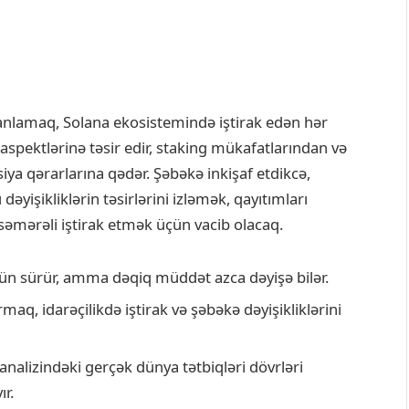
nlamaq, Solana ekosistemində iştirak edən hər
aspektlərinə təsir edir, staking mükafatlarından və
isiya qərarlarına qədər. Şəbəkə inkişaf etdikcə,
dəyişikliklərin təsirlərini izləmək, qayıtımları
mərəli iştirak etmək üçün vacib olacaq.
gün sürür, amma dəqiq müddət azca dəyişə bilər.
maq, idarəçilikdə iştirak və şəbəkə dəyişikliklərini
analizindəki gerçək dünya tətbiqləri dövrləri
r.