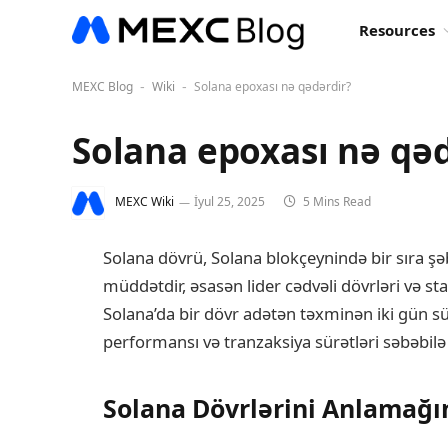
Resources
MEXC Blog
Wiki
Solana epoxası nə qədərdir?
-
-
Solana epoxası nə qəd
MEXC Wiki
İyul 25, 2025
5 Mins Read
Solana dövrü, Solana blokçeynində bir sıra şəb
müddətdir, əsasən lider cədvəli dövrləri və 
Solana’da bir dövr adətən təxminən iki gün 
performansı və tranzaksiya sürətləri səbəbilə 
Solana Dövrlərini Anlamağ