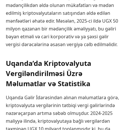
mədənçilikdən əldə olunan mükafatları və mədən
edilmiş kriptovalyutaların satışından əldə edilən
mənfəətləri əhatə edir. Məsələn, 2025-ci ildə UGX 50
milyon qazanan bir mədənçilik əməliyyatı, bu gəliri
bəyan etməli və cari korporativ və ya şəxsi gəlir
vergisi dərəcələrinə əsasən vergiyə cəlb edilməlidir.
Uqanda’da Kriptovalyuta
Vergiləndirilməsi Üzrə
Məlumatlar və Statistika
Uqanda Gəlir İdarəsindən alınan məlumatlara görə,
kriptovalyuta vergilərinin tətbiqi vergi gəlirlərində
nəzərəçarpan artıma səbəb olmuşdur. 2024-2025
maliyyə ilində, kriptovalyutaya bağlı vergilərdən
təxminən UGX 10 milyard toplanmışdır ki, bu da