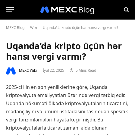
MEXC Blog
Wiki
Uqanda’da kripto üçün hər hansı vergi varmı?
-
-
Uqanda’da kripto üçün hər
hansı vergi varmı?
MEXC Wiki
İyul 22, 2025
5 Mins Read
2025-ci ilin ən son yeniliklərinə görə, Uqanda
kriptovalyuta əməliyyatları üzərində vergi tətbiq edir.
Uqanda hökuməti ölkədə kriptovalyutaların ticarətini,
mədənçiliyini və ümumi istifadəsini təsir edən spesifik
vergi tənzimləmələri həyata keçirmişdir. Bu,
kriptovalyutalarla ticarət zamanı əldə olunan