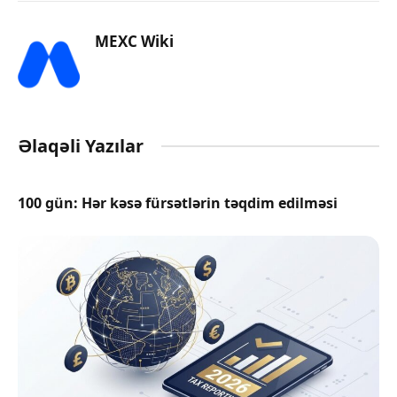
MEXC Wiki
Əlaqəli Yazılar
100 gün: Hər kəsə fürsətlərin təqdim edilməsi