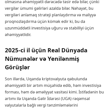
olmasına əhəmiyyətli dərəcədə təsir edə bilər, çünki
vergilər ümumi gəlirləri azalda bilər. Nəhayət, bu
vergiləri anlamaq strateji planlaşdırma və maliyyə
proqnozlaşdırma üçün kömək edir ki, bu da
uzunmüddətli investisiya uğuru və stabilliyi üçün
əhəmiyyətlidir.
2025-ci il üçün Real Dünyada
Nümunələr və Yenilənmiş
Görüşlər
Son illərdə, Uqanda kriptovalyuta qəbulunda
əhəmiyyətli bir artım müşahidə edib, həm investisiya
forması, həm də əməliyyat vasitəsi kimi. İstifadənin bu
artımı ilə Uqanda Gəlir İdarəsi (UGA) rəqəmsal
valyutalarla bağlı vergi tənzimləmələrini