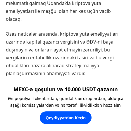
məlumatlı qalmaq Uqanda’da kriptovalyuta
əməliyyatları ilə məşğul olan hər kəs üçün vacib
olacaq.
Əsas nəticələr arasında, kriptovalyuta əməliyyatları
üzərində kapital qazancı vergisini və ƏDV-ni başa
düşməyin və onlara riayət etməyin zəruriliyi, bu
vergilərin rentabellik üzərindəki təsiri və bu vergi
öhdəlikləri nəzərə alınaraq strateji maliyyə
planlaşdırmasının əhəmiyyəti vardır.
MEXC-ə qoşulun və 10.000 USDT qazanın
Ən populyar tokenlərdən, gündəlik airdroplardan, olduqca
aşağı komissiyalardan və hərtərəfli likvidlikdən həzz alın
Qeydiyyatdan Keçin