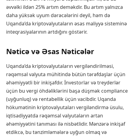
əvvəlki ildən 25% artım deməkdir. Bu artım yalnızca
daha yüksək uyum dərəcələrini deyil, həm də
Uqanda’da kriptovalyutaların əsas maliyyə sisteminə
inteqrasiyalarının artdığını göstərir.
Nəticə və Əsas Nəticələr
Uqanda’da kriptovalyutaların vergiləndirilməsi,
rəqəmsal valyuta mühitində bütün tərəfdaşlar üçün
əhəmiyyətli bir inkişafdır. İnvestorlar və treyderlər
üçün bu vergi öhdəliklərini başa düşmək compliance
(uyğunluq) və rentabellik üçün vacibdir. Uqanda
hökumətinin kriptovalyutaları vergiləndirmə üsulu,
iqtisadiyyatda rəqəmsal valyutaların artan
əhəmiyyətini tanıması ilə nisbətlidir. Mənzərə inkişaf
etdikcə, bu tənzimləmələrə uyğun olmaq və