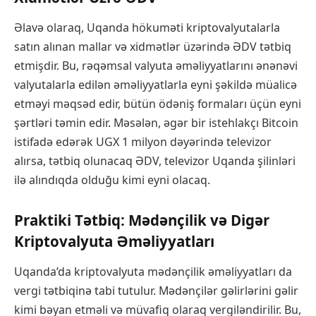
Əlavə olaraq, Uqanda hökuməti kriptovalyutalarla
satın alınan mallar və xidmətlər üzərində ƏDV tətbiq
etmişdir. Bu, rəqəmsal valyuta əməliyyatlarını ənənəvi
valyutalarla edilən əməliyyatlarla eyni şəkildə müalicə
etməyi məqsəd edir, bütün ödəniş formaları üçün eyni
şərtləri təmin edir. Məsələn, əgər bir istehlakçı Bitcoin
istifadə edərək UGX 1 milyon dəyərində televizor
alırsa, tətbiq olunacaq ƏDV, televizor Uqanda şilinləri
ilə alındıqda olduğu kimi eyni olacaq.
Praktiki Tətbiq: Mədənçilik və Digər
Kriptovalyuta Əməliyyatları
Uqanda’da kriptovalyuta mədənçilik əməliyyatları da
vergi tətbiqinə tabi tutulur. Mədənçilər gəlirlərini gəlir
kimi bəyan etməli və müvafiq olaraq vergiləndirilir. Bu,