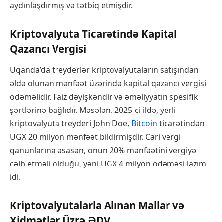
aydınlaşdırmış və tətbiq etmişdir.
Kriptovalyuta Ticarətində Kapital
Qazancı Vergisi
Uqanda’da treyderlər kriptovalyutaların satışından
əldə olunan mənfəət üzərində kapital qazancı vergisi
ödəməlidir. Faiz dəyişkəndir və əməliyyatın spesifik
şərtlərinə bağlıdır. Məsələn, 2025-ci ildə, yerli
kriptovalyuta treyderi John Doe,
Bitcoin
ticarətindən
UGX 20 milyon mənfəət bildirmişdir. Cari vergi
qanunlarına əsasən, onun 20% mənfəətini vergiyə
cəlb etməli olduğu, yəni UGX 4 milyon ödəməsi lazım
idi.
Kriptovalyutalarla Alınan Mallar və
Xidmətlər Üzrə ƏDV