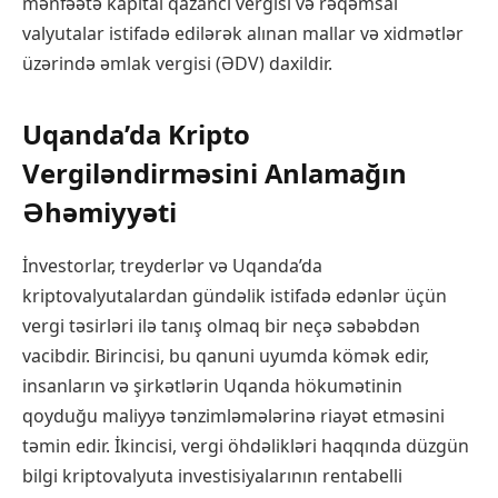
mənfəətə kapital qazancı vergisi və rəqəmsal
valyutalar istifadə edilərək alınan mallar və xidmətlər
üzərində əmlak vergisi (ƏDV) daxildir.
Uqanda’da Kripto
Vergiləndirməsini Anlamağın
Əhəmiyyəti
İnvestorlar, treyderlər və Uqanda’da
kriptovalyutalardan gündəlik istifadə edənlər üçün
vergi təsirləri ilə tanış olmaq bir neçə səbəbdən
vacibdir. Birincisi, bu qanuni uyumda kömək edir,
insanların və şirkətlərin Uqanda hökumətinin
qoyduğu maliyyə tənzimləmələrinə riayət etməsini
təmin edir. İkincisi, vergi öhdəlikləri haqqında düzgün
bilgi kriptovalyuta investisiyalarının rentabelli