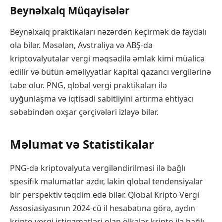
Beynəlxalq Müqayisələr
Beynəlxalq praktikaları nəzərdən keçirmək də faydalı
ola bilər. Məsələn, Avstraliya və ABŞ-da
kriptovalyutalar vergi məqsədilə əmlak kimi müalicə
edilir və bütün əməliyyatlar kapital qazancı vergilərinə
tabe olur. PNG, qlobal vergi praktikaları ilə
uyğunlaşma və iqtisadi sabitliyini artırma ehtiyacı
səbəbindən oxşar çərçivələri izləyə bilər.
Məlumat və Statistikalar
PNG-də kriptovalyuta vergiləndirilməsi ilə bağlı
spesifik məlumatlar azdır, lakin qlobal tendensiyalar
bir perspektiv təqdim edə bilər. Qlobal Kripto Vergi
Assosiasiyasının 2024-cü il hesabatına görə, aydın
kripto vergi istiqamətləri olan ölkələr kripto ilə bağlı