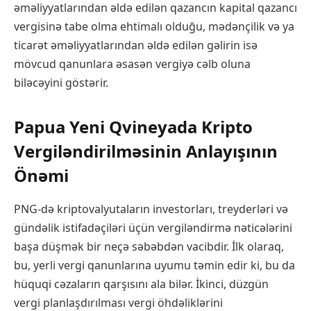
əməliyyatlarından əldə edilən qazancın kapital qazancı
vergisinə tabe olma ehtimalı olduğu, mədənçilik və ya
ticarət əməliyyatlarından əldə edilən gəlirin isə
mövcud qanunlara əsasən vergiyə cəlb oluna
biləcəyini göstərir.
Papua Yeni Qvineyada Kripto
Vergiləndirilməsinin Anlayışının
Önəmi
PNG-də kriptovalyutaların investorları, treyderləri və
gündəlik istifadəçiləri üçün vergiləndirmə nəticələrini
başa düşmək bir neçə səbəbdən vacibdir. İlk olaraq,
bu, yerli vergi qanunlarına uyumu təmin edir ki, bu da
hüquqi cəzaların qarşısını ala bilər. İkinci, düzgün
vergi planlaşdırılması vergi öhdəliklərini