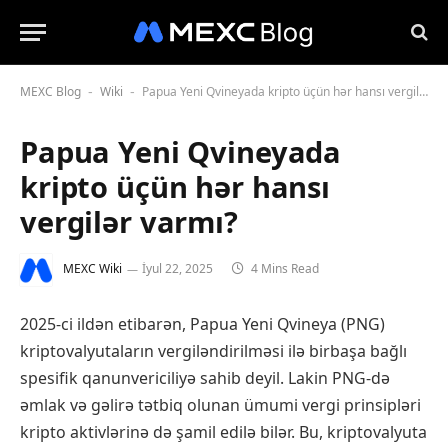
MEXC Blog
Wiki
Papua Yeni Qvineyada kripto üçün hər hansı vergilər varmı?
-
-
Papua Yeni Qvineyada
kripto üçün hər hansı
vergilər varmı?
MEXC Wiki
İyul 22, 2025
4 Mins Read
2025-ci ildən etibarən, Papua Yeni Qvineya (PNG)
kriptovalyutaların vergiləndirilməsi ilə birbaşa bağlı
spesifik qanunvericiliyə sahib deyil. Lakin PNG-də
əmlak və gəlirə tətbiq olunan ümumi vergi prinsipləri
kripto aktivlərinə də şamil edilə bilər. Bu, kriptovalyuta