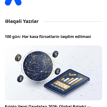
Əlaqəli Yazılar
100 gün: Hər kəsə fürsətlərin təqdim edilməsi
Kripto Vergi Qaydaları 2026: Qlobal Bələdçi —