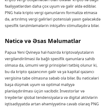
fəaliyyətlərdən daha çox uyum və gəlir əldə ediblər.
PNG hələ kripto vergi qanunlarını formalizə etməsə
də, artırılmış vergi gəlirləri potensialı yaxın gələcəkdə
spesifik tənzimləmələrin inkişafını stimullaşdıra bilər.
Nəticə və Əsas Məlumatlar
Papua Yeni Qvineya hal-hazırda kriptovalyutaların
vergiləndirilməsi ilə bağlı spesifik qanunlara sahib
olmasa da, ümumi vergi prinsipləri tətbiq olunur ki,
bu da kripto qazancının gəlir və ya kapital qazancı
vergisinə tabe olmasına səbəb ola bilər. Bu nəticələri
başa düşmək uyum və optimal maliyyə
planlaşdırılması üçün vacibdir. İnvestorlar və
treyderlər qlobal tendensiyalara və digital aktivlərin
iqtisadiyyatda artan əhəmiyyətinə cavab olaraq PNG