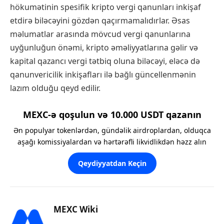
hökumətinin spesifik kripto vergi qanunları inkişaf
etdirə biləcəyini gözdən qaçırmamalıdırlar. Əsas
məlumatlar arasında mövcud vergi qanunlarına
uyğunluğun önəmi, kripto əməliyyatlarına gəlir və
kapital qazancı vergi tətbiq oluna biləcəyi, eləcə də
qanunvericilik inkişafları ilə bağlı güncellenmənin
lazım olduğu qeyd edilir.
MEXC-ə qoşulun və 10.000 USDT qazanın
Ən populyar tokenlərdən, gündəlik airdroplardan, olduqca
aşağı komissiyalardan və hərtərəfli likvidlikdən həzz alın
Qeydiyyatdan Keçin
MEXC Wiki