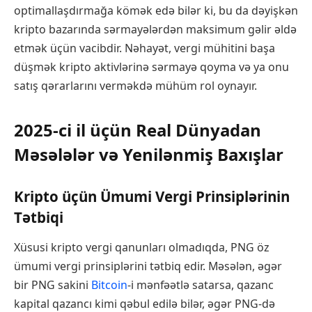
optimallaşdırmağa kömək edə bilər ki, bu da dəyişkən
kripto bazarında sərmayələrdən maksimum gəlir əldə
etmək üçün vacibdir. Nəhayət, vergi mühitini başa
düşmək kripto aktivlərinə sərmayə qoyma və ya onu
satış qərarlarını verməkdə mühüm rol oynayır.
2025-ci il üçün Real Dünyadan
Məsələlər və Yenilənmiş Baxışlar
Kripto üçün Ümumi Vergi Prinsiplərinin
Tətbiqi
Xüsusi kripto vergi qanunları olmadıqda, PNG öz
ümumi vergi prinsiplərini tətbiq edir. Məsələn, əgər
bir PNG sakini
Bitcoin
-i mənfəətlə satarsa, qazanc
kapital qazancı kimi qəbul edilə bilər, əgər PNG-də