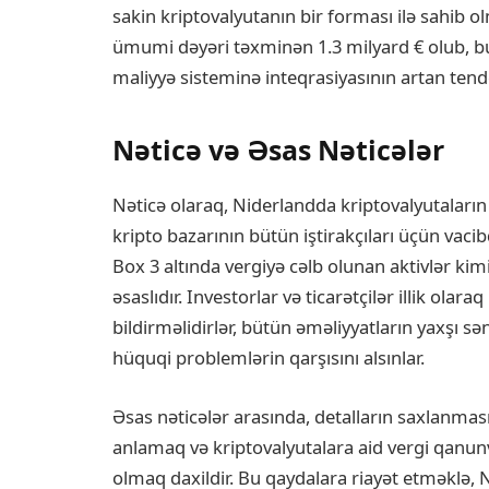
sakin kriptovalyutanın bir forması ilə sahib o
ümumi dəyəri təxminən 1.3 milyard € olub, b
maliyyə sisteminə inteqrasiyasının artan tende
Nəticə və Əsas Nəticələr
Nəticə olaraq, Niderlandda kriptovalyutaların
kripto bazarının bütün iştirakçıları üçün vacib
Box 3 altında vergiyə cəlb olunan aktivlər kimi
əsaslıdır. Investorlar və ticarətçilər illik olara
bildirməlidirlər, bütün əməliyyatların yaxşı sə
hüquqi problemlərin qarşısını alsınlar.
Əsas nəticələr arasında, detalların saxlanması
anlamaq və kriptovalyutalara aid vergi qanunv
olmaq daxildir. Bu qaydalara riayət etməklə, N