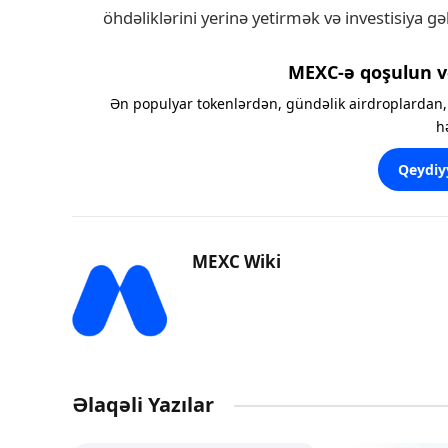
öhdəliklərini yerinə yetirmək və investisiya gə
MEXC-ə qoşulun v
Ən populyar tokenlərdən, gündəlik airdroplardan, 
h
Qeydiy
MEXC Wiki
Əlaqəli Yazılar