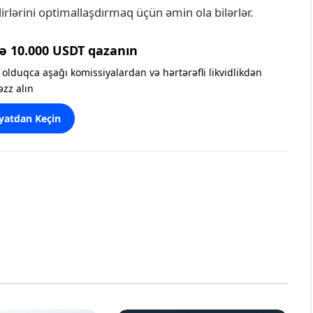
lirlərini optimallaşdırmaq üçün əmin ola bilərlər.
ə 10.000 USDT qazanın
olduqca aşağı komissiyalardan və hərtərəfli likvidlikdən
əzz alın
yatdan Keçin