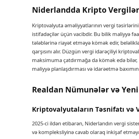
Niderlandda Kripto Vergil
Kriptovalyuta əməliyyatlarının vergi təsirlərin
istifadəçilər üçün vacibdir. Bu bilik maliyyə fə
tələblərinə riayət etməyə kömək edir, beləlik
qarşısını alır. Düzgün vergi idarəçiliyi kriptova
maksimuma çatdırmağa da kömək edə bilər, bu
maliyyə planlaşdırması və idarəetmə baxımınd
Realdan Nümunələr və Yeni
Kriptovalyutaların Təsnifatı və 
2025-ci ildən etibarən, Niderlandın vergi sist
və kompleksliyinə cavab olaraq inkişaf etməy