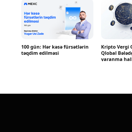
100 gün: Hər kəsə fürsətlərin
Kripto Vergi 
təqdim edilməsi
Qlobal Bələd
yaranma hall