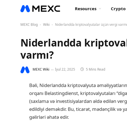
Resources
Crypto 
MEXC Blog
Wiki
Niderlandda kriptovalyutalar üçün vergi varm
-
-
Niderlandda kriptova
varmı?
MEXC Wiki
İyul 22, 2025
5 Mins Read
Bəli, Niderlandda kriptovalyuta əməliyyatların
orqanı Belastingdienst, kriptovalyutaları “digə
(saxlama və investisiyalardan əldə edilən verg
edildiyi deməkdir. Bu, ticarət, mədənçilik və 
gəlirləri əhatə edir.