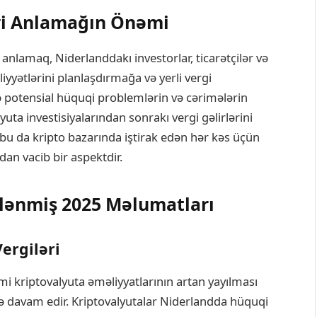
əri Anlamağın Önəmi
i anlamaq, Niderlanddakı investorlar, ticarətçilər və
aliyyətlərini planlaşdırmağa və yerli vergi
lə potensial hüquqi problemlərin və cərimələrin
lyuta investisiyalarından sonrakı vergi gəlirlərini
 da kripto bazarında iştirak edən hər kəs üçün
an vacib bir aspektdir.
lənmiş 2025 Məlumatları
Vergiləri
emi kriptovalyuta əməliyyatlarının artan yayılması
ə davam edir. Kriptovalyutalar Niderlandda hüquqi