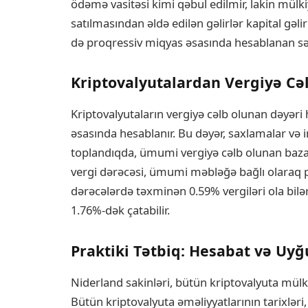
ödəmə vasitəsi kimi qəbul edilmir, lakin mülki
satılmasından əldə edilən gəlirlər kapital gəlir
də proqressiv miqyas əsasında hesablanan sər
Kriptovalyutalardan Vergiyə Cə
Kriptovalyutaların vergiyə cəlb olunan dəyəri h
əsasında hesablanır. Bu dəyər, saxlamalar və in
toplandıqda, ümumi vergiyə cəlb olunan baza
vergi dərəcəsi, ümumi məbləğə bağlı olaraq p
dərəcələrdə təxminən 0.59% vergiləri ola bilər
1.76%-dək çatabilir.
Praktiki Tətbiq: Hesabat və Uy
Niderland sakinləri, bütün kriptovalyuta mülklə
Bütün kriptovalyuta əməliyyatlarının tarixləri