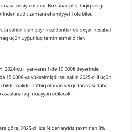
nması tövsiyə olunur. Bu sənədçilik dəqiq vergi
findən audit zamanı əhəmiyyətli ola bilər.
ta sahibi olan qeyri-rezidentlər də oxşar hesabat
almaq üçün uyğunluq təmin etməlidirlər.
ini 2024-cü il yanvarın 1-də 10,000€ dəyərində
-də 15,000€-ya yüksəlmişdirsə, sakin 2025-ci il üçün
u bildirməlidir. Tətbiq olunan vergi dərəcəsi daha
ə əsaslanaraq müəyyən ediləcək.
larə görə, 2025-ci ildə Niderlandda təxminən 8%