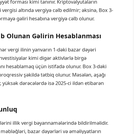
yyət forması kimi tanınır. Kriptovalyutaların
i vergisi altında vergiyə cəlb edilmir; əksinə, Box 3-
mayə gəliri hesabına vergiyə cəlb olunur.
lb Olunan Gəlirin Hesablanması
ər vergi ilinin yanvarın 1-dəki bazar dəyəri
vestisiyalar kimi digər aktivlərlə birgə
nı hesablamaq üçün istifadə olunur. Box 3-dəki
roqressiv şəkildə tətbiq olunur. Məsələn, aşağı
, yüksək dərəcələrdə isə 2025-ci ildən etibarən
ğunluq
rini illik vergi bəyannamələrində bildirilməlidir.
, məbləğləri, bazar dəyərləri və əməliyyatların