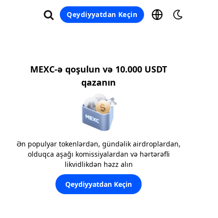
Qeydiyyatdan Keçin
MEXC-ə qoşulun və 10.000 USDT
qazanın
Ən populyar tokenlərdən, gündəlik airdroplardan,
olduqca aşağı komissiyalardan və hərtərəfli
likvidlikdən həzz alın
Qeydiyyatdan Keçin