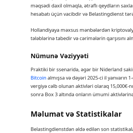
məqsədi daxil olmaqla, ətraflı qeydların saxla
hesabatı üçün vacibdir və Belastingdienst tərə
Hollandiyaya məxsus mənbələrdən kriptovalyu
tələblərinə tabedir və cərimələrin qarşısını 
Nümunə Vəziyyəti
Praktiki bir ssenaridə, əgər bir Niderland sak
Bitcoin
almışsa və dəyəri 2025-ci il yanvarın 1
vergiyə cəlb olunan aktivləri olaraq 15,000€-n
sonra Box 3 altında onların ümumi aktivlərin
Məlumat və Statistikalar
Belastingdienstdən əldə edilən son statistika