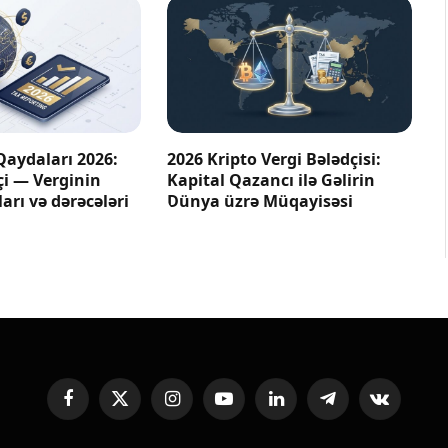
Qaydaları 2026:
2026 Kripto Vergi Bələdçisi:
çi — Verginin
Kapital Qazancı ilə Gəlirin
arı və dərəcələri
Dünya üzrə Müqayisəsi
Facebook
X
Instagram
YouTube
LinkedIn
Telegram
VKontakte
(Twitter)