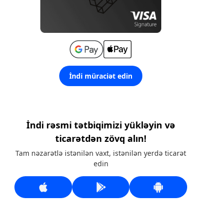
İndi müraciət edin
İndi rəsmi tətbiqimizi yükləyin və
ticarətdən zövq alın!
Tam nəzarətlə istənilən vaxt, istənilən yerdə ticarət
edin