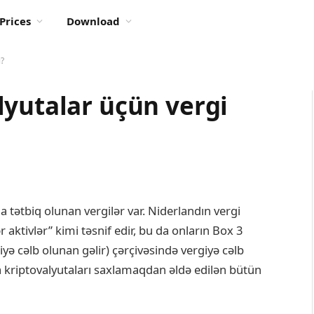
Prices
Download
ı?
lyutalar üçün vergi
a tətbiq olunan vergilər var. Niderlandın vergi
r aktivlər” kimi təsnif edir, bu da onların Box 3
iyə cəlb olunan gəlir) çərçivəsində vergiyə cəlb
ya kriptovalyutaları saxlamaqdan əldə edilən bütün