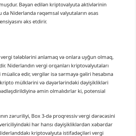
lmuşdur. Bəyan edilən kriptovalyuta aktivlərinin
u da Niderlanda rəqəmsal valyutaların əsas
nsiyasını əks etdirir.
 vergi tələblərini anlamaq və onlara uyğun olmaq,
dir. Niderlandın vergi orqanları kriptovalyutaları
 müalicə edir, vergilər isə sərmayə gəliri hesabına
q kripto mülklərini və dəyərlərindəki dəyişiklikləri
nədləşdirildiyinə əmin olmalıdırlar ki, potensial
nın zəruriliyi, Box 3-də proqressiv vergi dərəcəsini
ericiliyindəki hər hansı dəyişikliklərdən xəbərdar
iderlanddakı kriptovalyuta istifadəçiləri vergi