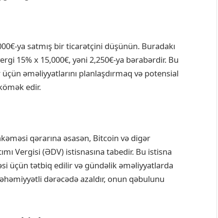
000€-ya satmış bir ticarətçini düşünün. Buradakı
ergi 15% x 15,000€, yəni 2,250€-ya bərabərdir. Bu
r üçün əməliyyatlarını planlaşdırmaq və potensial
kömək edir.
hkəməsi qərarına əsasən, Bitcoin və digər
ımı Vergisi (ƏDV) istisnasına tabedir. Bu istisna
əsi üçün tətbiq edilir və gündəlik əməliyyatlarda
 əhəmiyyətli dərəcədə azaldır, onun qəbulunu