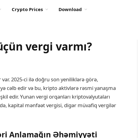
Crypto Prices
Download
üçün vergi varmı?
var. 2025-ci ilə doğru son yeniliklərə görə,
iyə cəlb edir və bu, kripto aktivlərə rəsmi yanaşma
şkil edir. Yunan vergi orqanları kriptovalyutaları
də, kapital mənfəət vergisi, digər müvafiq vergilər
əri Anlamağın Əhəmiyyəti