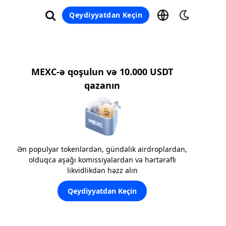
Qeydiyyatdan Keçin
MEXC-ə qoşulun və 10.000 USDT
qazanın
Ən populyar tokenlərdən, gündəlik airdroplardan,
olduqca aşağı komissiyalardan və hərtərəfli
likvidlikdən həzz alın
Qeydiyyatdan Keçin