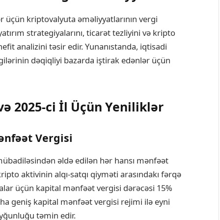
lər üçün kriptovalyuta əməliyyatlarının vergi
tırım strategiyalarını, ticarət tezliyini və kripto
it analizini təsir edir. Yunanıstanda, iqtisadi
lərinin dəqiqliyi bazarda iştirak edənlər üçün
 2025-ci İl Üçün Yeniliklər
ənfəət Vergisi
 mübadiləsindən əldə edilən hər hansı mənfəət
ripto aktivinin alqı-satqı qiyməti arasındakı fərqə
talar üçün kapital mənfəət vergisi dərəcəsi 15%
a geniş kapital mənfəət vergisi rejimi ilə eyni
uyğunluğu təmin edir.