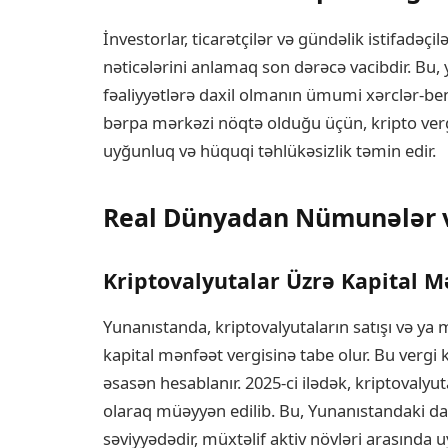
İnvestorlar, ticarətçilər və gündəlik istifadəçi
nəticələrini anlamaq son dərəcə vacibdir. Bu, ya
fəaliyyətlərə daxil olmanın ümumi xərclər-benef
bərpa mərkəzi nöqtə olduğu üçün, kripto vergi
uyğunluq və hüquqi təhlükəsizlik təmin edir.
Real Dünyadan Nümunələr və
Kriptovalyutalar Üzrə Kapital M
Yunanıstanda, kriptovalyutaların satışı və ya
kapital mənfəət vergisinə tabe olur. Bu vergi k
əsasən hesablanır. 2025-ci ilədək, kriptovalyu
olaraq müəyyən edilib. Bu, Yunanıstandaki dah
səviyyədədir, müxtəlif aktiv növləri arasında 