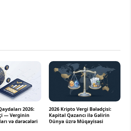
Qaydaları 2026:
2026 Kripto Vergi Bələdçisi:
çi — Verginin
Kapital Qazancı ilə Gəlirin
arı və dərəcələri
Dünya üzrə Müqayisəsi