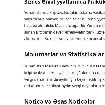
Biznes Əməliyyatlarında Praktik
Yunanıstanda kriptovalyutaları ödəmə vasitəs
valyutalarla ödəyən müəssisələr bu əməliyya
hesaba almalıdır. Məsələn, əgər bir Yunan e-t
alınan Bitcoin’in dəyəri əməliyyatın tarixi üzrə
alınmalıdır. Bu gəlir sonra standart korporativ 
Məlumatlar və Statistikalar
Yunanıstan Mərkəzi Bankının 2025-ci il hesaba
kriptovalyuta əməliyatı ilə məşğuldur, bu da 
vergi qanunlarında aydınlığın bəyan edilmiş kr
olduğunu vurğulayır, aydın vergi qaydalarının 
Nəticə və Əsas Nəticələr