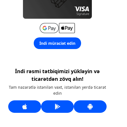
İndi müraciət edin
İndi rəsmi tətbiqimizi yükləyin və
ticarətdən zövq alın!
Tam nəzarətlə istənilən vaxt, istənilən yerdə ticarət
edin