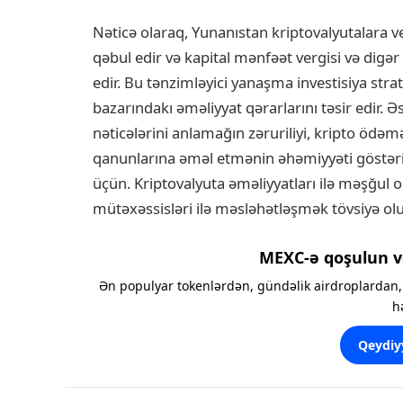
Nəticə olaraq, Yunanıstan kriptovalyutalara ver
qəbul edir və kapital mənfəət vergisi və digər
edir. Bu tənzimləyici yanaşma investisiya strat
bazarındakı əməliyyat qərarlarını təsir edir. Ə
nəticələrini anlamağın zəruriliyi, kripto ödə
qanunlarına əməl etmənin əhəmiyyəti göstəri
üçün. Kriptovalyuta əməliyyatları ilə məşğul 
mütəxəssisləri ilə məsləhətləşmək tövsiyə olu
MEXC-ə qoşulun v
Ən populyar tokenlərdən, gündəlik airdroplardan, 
h
Qeydiy