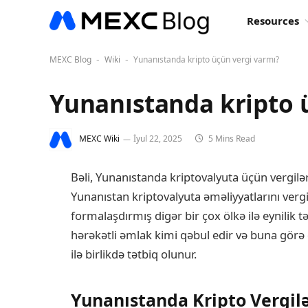
Resources
MEXC Blog
Wiki
Yunanıstanda kripto üçün vergi varmı?
-
-
Yunanıstanda kripto 
MEXC Wiki
İyul 22, 2025
5 Mins Read
Bəli, Yunanıstanda kriptovalyuta üçün vergilər 
Yunanıstan kriptovalyuta əməliyyatlarını verg
formalaşdırmış digər bir çox ölkə ilə eynilik tə
hərəkətli əmlak kimi qəbul edir və buna görə 
ilə birlikdə tətbiq olunur.
Yunanıstanda Kripto Vergil