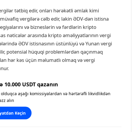
gilər tətbiq edir, onları hərəkətli əmlak kimi
 müvafiq vergilərə cəlb edir, lakin ƏDV-dən istisna
egiyalarını və bizneslərin və fərdlərin kripto
sas nəticələr arasında kripto əməliyyatlarının vergi
mələrində ƏDV istisnasının üstünlüyü və Yunan vergi
lir, potensial hüquqi problemlərdən qaçınmaq
olan hər kəs üçün məlumatlı olmaq və vergi
nur.
ə 10.000 USDT qazanın
olduqca aşağı komissiyalardan və hərtərəfli likvidlikdən
əzz alın
yatdan Keçin