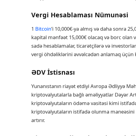
Vergi Hesablaması Nümunəsi
1
Bitcoin
’i 10,000€-ya almış və daha sonra 25,
kapital mənfəət 15,000€ olacaq və borc olan v
sadə hesablamalar, ticarətçilərə və investorla
vergi öhdəliklərini əvvəlcədən anlamaq üçün 
ƏDV İstisnası
Yunanıstanın riayət etdiyi Avropa Ədliyyə Mə
kriptovalyutalarla bağlı əməliyyatlar Dəyər Art
kriptovalyutaların ödəmə vasitəsi kimi istifad
kriptovalyutaların istifadə olunma maneəsini
artırır.