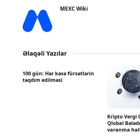
MEXC Wiki
Əlaqəli Yazılar
100 gün: Hər kəsə fürsətlərin
təqdim edilməsi
Kripto Vergi 
Qlobal Bələd
yaranma hall