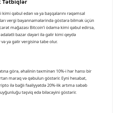
 Tətbiqlər
i kimi qəbul edən və ya başqalarını rəqəmsal
tları vergi bəyannamələrində göstərə bilmək üçün
icarət mağazası Bitcoin’i ödəmə kimi qəbul edirsə,
 ədalətli bazar dəyəri ilə gəlir kimi qeydə
və ya gəlir vergisinə tabe olur.
tına görə, əhalinin təxminən 10%-i hər hansı bir
artan maraq və qəbulun göstərir. Eyni hesabat,
ipto ilə bağlı fəaliyyətdə 20%-lik artıma səbəb
uyğunluğu təşviq edə biləcəyini göstərir.